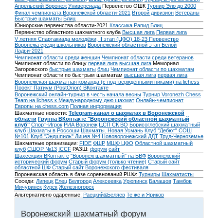
Апрельский Воронеж
Универсиада
Первенство ОШК
Турнир Эло до 2000
Финал чемпионата Воронежской области-2021
Второй дивизион
Ветераны
Быстрые шахматы
Блиц
Юниорские первенства области-2021
Классика
Рапид
Блиц
Первенство областного шахматного клуба
Высшая лига
Первая лига
V летняя Спартакиада молодёжи, II этап (ЦФО) 18-23
Первенство
Воронежа среди школьников
Воронежский областной этап Белой
Ладьи-2021
Чемпионат области среди женщин
Чемпионат области среди ветеранов
Чемпионат области по блицу
первая лига
высшая лига
Мемориал
Загоровского
быстрые шахматы
блиц
Чемпионат области по шахматам
Чемпионат области по быстрым шахматам
высшая лига
первая лига
Воронежская шахматная команда (с подтверждёнными никами) на lichess
Проект Патиум (PostOrion) ВКонтакте
Воронежский онлайн-турнир в честь начала весны
Турнир Voronezh Chess
Team на lichess к Международному дню шахмат
Онлайн-чемпионат
Европы на chess.com
Полная информация
Шахматные новости:
Telegram-канал о шахматах в Воронежской
области
Группа ВКонтакте "Воронежский областной шахматный
клуб"
Спорт-Игрок
РИА Воронеж
ЦСП СК ВО
Борисоглебский шахматный
клуб
Шахматы в Россоши
Шахматы. Новая Усмань
Клуб "Дебют" СОШ
№101
Клуб "Эндшпиль" Лицея №4
Нововоронежский ДДТ
Труд-Черноземье
Шахматные организации:
FIDE
ФШР
МШФ ЦФО
Областной шахматный
клуб
СШОР №13
ICCF
РАЗШ:
форум
сайт
Шахсекция ВКонтакте
"Воронеж шахматный" на БВФ
Воронежский
исторический форум
Cтарый форум (только чтение)
Старый сайт
областной ШФ
Старый сайт Воронежского фестиваля
Воронежская область в базе соревнований РШФ:
Турниры
Шахматисты
Соседи:
Липецк
Елец
Белгород
Алексеевка
Урюпинск
Балашов
Тамбов
Мичуринск
Курск
Железногорск
Альтернативно одаренные:
Раецкий&Беляев
Те же и Яриков
Воронежский шахматный форум