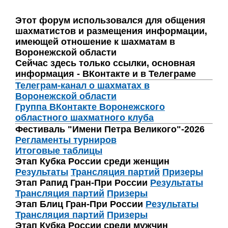
Этот форум использовался для общения
шахматистов и размещения информации,
имеющей отношение к шахматам в
Воронежской области
Сейчас здесь только ссылки, основная
информация - ВКонтакте и в Телеграме
Телеграм-канал о шахматах в
Воронежской области
Группа ВКонтакте Воронежского
областного шахматного клуба
Фестиваль "Имени Петра Великого"-2026
Регламенты турниров
Итоговые таблицы
Этап Кубка России среди женщин
Результаты
Трансляция партий
Призеры
Этап Рапид Гран-При России
Результаты
Трансляция партий
Призеры
Этап Блиц Гран-При России
Результаты
Трансляция партий
Призеры
Этап Кубка России среди мужчин