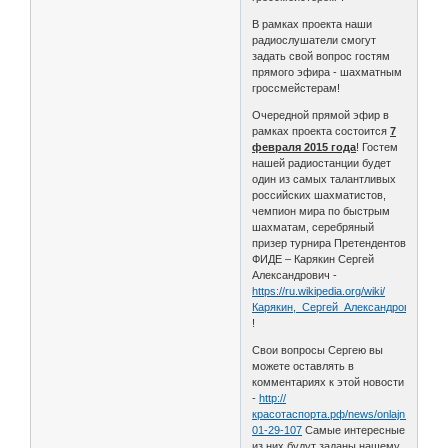
В рамках проекта наши
радиослушатели смогут
задать свой вопрос гостям
прямого эфира - шахматным
гроссмейстерам!
Очередной прямой эфир в
рамках проекта состоится
7
февраля 2015 года
! Гостем
нашей радиостанции будет
один из самых талантливых
российских шахматистов,
чемпион мира по быстрым
шахматам, серебряный
призер турнира Претендентов
ФИДЕ – Карякин Сергей
Александрович -
https://ru.wikipedia.org/wiki/
Карякин,_Сергей_Александрович
!
Свои вопросы Сергею вы
можете оставлять в
комментариях к этой новости
-
http://
красотаспорта.рф/news/onlajn_intervju
01-29-107
Самые интересные
из них будут заданы нашему