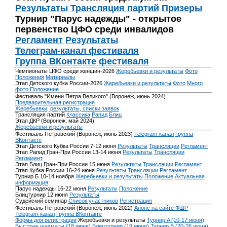
Результаты
Трансляция партий
Призеры
Турнир "Парус надежды" - открытое
первенство ЦФО среди инвалидов
Регламент
Результаты
Телеграм-канал фестиваля
Группа ВКонтакте фестиваля
Чемпионаты ЦФО среди женщин-2026
Жеребьевки и результаты
Фото
Положения
Материалы
Этап Детского кубка России-2026
Жеребьевки и результаты
Фото
Много
фото
Положение
Фестиваль "Имени Петра Великого" (Воронеж, июнь 2024)
Предварительная регистрация
Жеребьевки, результаты, списки заявок
Трансляция партий
Классика
Рапид
Блиц
Этап ДКР (Воронеж, май 2024)
Жеребьевки и результаты
Фестиваль Петровский (Воронеж, июнь 2023)
Telegram-канал
Группа
ВКонтакте
Этап Детского Кубка России 7-12 июня
Результаты
Трансляции
Регламент
Этап Рапид Гран-При России 13-14 июня
Результаты
Трансляции
Регламент
Этап Блиц Гран-При России 15 июня
Результаты
Трансляции
Регламент
Этап Кубка России 16-24 июня
Результаты
Трансляции
Регламент
Турнир Б 10-14 ноября
Жеребьевки и результаты
Положение
Актуальная
информация
Парус надежды 16-22 июня
Результаты
Положение
Блицтурнир 12 июня
Результаты
Судейский семинар
Список участников
Регистрация
Фестиваль Петровский (Воронеж, июнь 2022)
Анонс на сайте ФШР
Telegram-канал
Группа ВКонтакте
Форма для регистрации
Жеребьевки и результаты
Турнир A (10-17 июня)
Быстрые шахматы (18 июня)
Блицтурнир (19 июня)
Турнир B (20-26 июня)