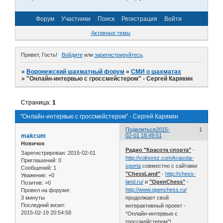
Форум
Участники
Поиск
Регистрация
Войти
Активные темы
Привет, Гость!
Войдите
или
зарегистрируйтесь
.
»
Воронежский шахматный форум
»
СМИ о шахматах
»
"Онлайн-интервью с гроссмейстером" - Сергей Карякин
Страница:
1
"Онлайн-интервью с гроссмейстером" - Сергей Карякин
Поделиться
2015-
1
makcum
02-01 18:49:51
Новичок
Радио "Красота спорта"
-
Зарегистрирован
: 2015-02-01
http://volnorez.com/krasota-
Приглашений:
0
sporta
совместно с сайтами
Сообщений:
1
"ChessLand"
-
http://chess-
Уважение:
+0
land.ru/
и
"OpenChess"
-
Позитив:
+0
http://www.openchess.ru/
Провел на форуме:
3 минуты
продолжает свой
Последний визит:
интерактивный проект -
2015-02-19 20:54:58
"Онлайн-интервью с
гроссмейстером"!