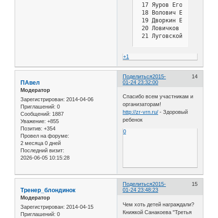
 17 Яуров Егор         
 18 Волович Евгений    
 19 Дворкин Евгений    
 20 Ловичков Максим    
 21 Луговской Сергей   
 22 Меркулов Владислав 
 23 Негробова Алиса    
+1
 24 Пастухова Анастасия
 25 Петрова Екатерина  
 26 Племяничев Никита  
Поделиться
2015-
14
ПАвел
01-24 23:32:00
 27 Стуков Святослав   
Модератор
 28 Титаренко Павел    
Спасибо всем участникам и
 29 Шипилов Максим     
Зарегистрирован
: 2014-04-06
организаторам!
 30 Астанин Алексей    
Приглашений:
0
http://zr-vrn.ru/
- Здоровый
 31 Высочкин Артем     
Сообщений:
1887
ребенок
Уважение:
+855
 32 Лытнев Артем       
Позитив:
+354
 33 Малютин Александр  
0
Провел на форуме:
 34 Богданов Кирилл    
2 месяца 0 дней
 35 Бражников Михаил   
Последний визит:
 36 Гулиев Рауф        
2026-06-05 10:15:28
 37 Толубаев Даниил    
 38 Чеботарев Виктор   
 39 Кулишкин Илья      
 40 Морозов Илья       
Поделиться
2015-
15
Тренер_блондинок
01-24 23:48:23
 41 Синельникова Надежд
Модератор
 42 Слинчук Данил      
Чем хоть детей награждали?
Зарегистрирован
: 2014-04-15
 43 Сушков Алексей     
Книжкой Санакоева "Третья
Приглашений:
0
 44 Коженков Марат     