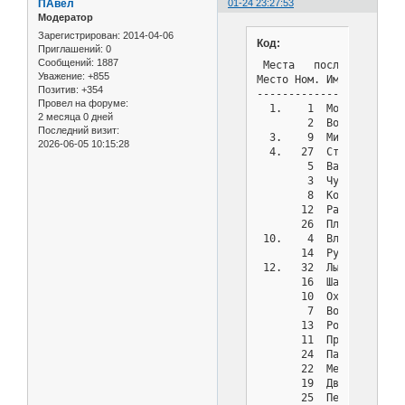
ПАвел
01-24 23:27:53
Модератор
Зарегистрирован
: 2014-04-06
Код:
Приглашений:
0
Сообщений:
1887
 Места   после тура  7 
Уважение:
+855
Место Ном. Имя         
Позитив:
+354
-----------------------
Провел на форуме:
  1.    1  Моисеенко Ан
2 месяца 0 дней
        2  Волович Васи
Последний визит:
  3.    9  Михненко Але
2026-06-05 10:15:28
  4.   27  Стуков Свято
        5  Васильев Иль
        3  Чумаков Алек
        8  Комяков Андр
       12  Рагимли Дени
       26  Племяничев Н
 10.    4  Власова Злат
       14  Рудаков Серг
 12.   32  Лытнев Артем
       16  Шатских Ники
       10  Охотников Ни
        7  Воронин Ярос
       13  Романов Макс
       11  Проценко Лук
       24  Пастухова Ан
       22  Меркулов Вла
       19  Дворкин Евге
       25  Петрова Екат