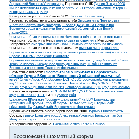
Апрельский Воронеж
Универсиада
Первенство ОШК
Турнир Эло до 2000
Финал чемпионата Воронежской области-2021
Второй дивизион
Ветераны
Быстрые шахматы
Блиц
Юниорские первенства области-2021
Классика
Рапид
Блиц
Первенство областного шахматного клуба
Высшая лига
Первая лига
V летняя Спартакиада молодёжи, II этап (ЦФО) 18-23
Первенство
Воронежа среди школьников
Воронежский областной этап Белой
Ладьи-2021
Чемпионат области среди женщин
Чемпионат области среди ветеранов
Чемпионат области по блицу
первая лига
высшая лига
Мемориал
Загоровского
быстрые шахматы
блиц
Чемпионат области по шахматам
Чемпионат области по быстрым шахматам
высшая лига
первая лига
Воронежская шахматная команда (с подтверждёнными никами) на lichess
Проект Патиум (PostOrion) ВКонтакте
Воронежский онлайн-турнир в честь начала весны
Турнир Voronezh Chess
Team на lichess к Международному дню шахмат
Онлайн-чемпионат
Европы на chess.com
Полная информация
Шахматные новости:
Telegram-канал о шахматах в Воронежской
области
Группа ВКонтакте "Воронежский областной шахматный
клуб"
Спорт-Игрок
РИА Воронеж
ЦСП СК ВО
Борисоглебский шахматный
клуб
Шахматы в Россоши
Шахматы. Новая Усмань
Клуб "Дебют" СОШ
№101
Клуб "Эндшпиль" Лицея №4
Нововоронежский ДДТ
Труд-Черноземье
Шахматные организации:
FIDE
ФШР
МШФ ЦФО
Областной шахматный
клуб
СШОР №13
ICCF
РАЗШ:
форум
сайт
Шахсекция ВКонтакте
"Воронеж шахматный" на БВФ
Воронежский
исторический форум
Cтарый форум (только чтение)
Старый сайт
областной ШФ
Старый сайт Воронежского фестиваля
Воронежская область в базе соревнований РШФ:
Турниры
Шахматисты
Соседи:
Липецк
Елец
Белгород
Алексеевка
Урюпинск
Балашов
Тамбов
Мичуринск
Курск
Железногорск
Альтернативно одаренные:
Раецкий&Беляев
Те же и Яриков
Воронежский шахматный форум