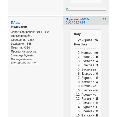
 22.   21  Луговской Се
 23.   29  Шипилов Макс
0
       23  Негробова Ал
       28  Титаренко Па
        6  Власова Олес
Поделиться
2015-
13
ПАвел
01-24 23:29:15
       17  Яуров Егор  
Модератор
       18  Волович Евге
       20  Ловичков Мак
Зарегистрирован
: 2014-04-06
Код:
       31  Высочкин Арт
Приглашений:
0
       43  Сушков Алекс
Сообщений:
1887
 Турнирная таблица     
Уважение:
+855
       30  Астанин Алек
Ном Имя                
Позитив:
+354
       15  Слончак Макс
-----------------------
Провел на форуме:
       35  Бражников Ми
  1 Моисеенко Андрей   
2 месяца 0 дней
       33  Малютин Алек
  2 Волович Василий    
Последний визит:
       38  Чеботарев Ви
  3 Чумаков Александр  
2026-06-05 10:15:28
 37.   36  Гулиев Рауф 
  4 Власова Злата      
       40  Морозов Илья
  5 Васильев Илья      
       37  Толубаев Дан
  6 Власова Олеся      
       34  Богданов Кир
  7 Воронин Ярослав    
       42  Слинчук Дани
  8 Комяков Андрей     
       39  Кулишкин Иль
  9 Михненко Александр 
 43.   41  Синельникова
 10 Охотников Никита   
       44  Коженков Мар
 11 Проценко Лука      
 12 Рагимли Дениз      
 13 Романов Максим     
 14 Рудаков Сергей     
 15 Слончак Максим     
 16 Шатских Никита     