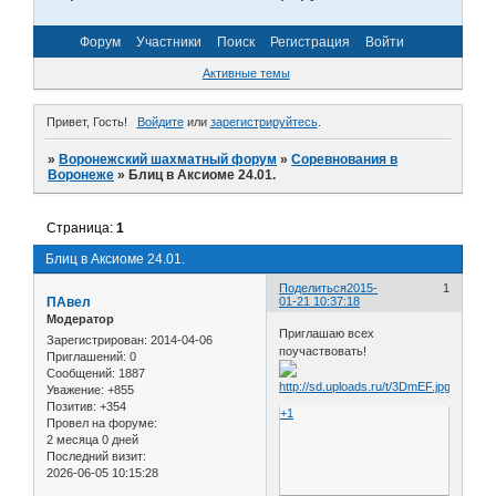
Форум
Участники
Поиск
Регистрация
Войти
Активные темы
Привет, Гость!
Войдите
или
зарегистрируйтесь
.
»
Воронежский шахматный форум
»
Соревнования в
Воронеже
»
Блиц в Аксиоме 24.01.
Страница:
1
Блиц в Аксиоме 24.01.
Поделиться
2015-
1
ПАвел
01-21 10:37:18
Модератор
Приглашаю всех
Зарегистрирован
: 2014-04-06
поучаствовать!
Приглашений:
0
Сообщений:
1887
Уважение:
+855
Позитив:
+354
+1
Провел на форуме:
2 месяца 0 дней
Последний визит:
2026-06-05 10:15:28