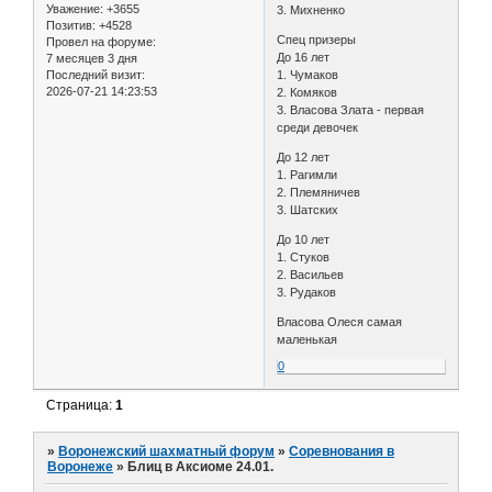
Уважение:
+3655
3. Михненко
Позитив:
+4528
Спец призеры
Провел на форуме:
До 16 лет
7 месяцев 3 дня
Последний визит:
1. Чумаков
2026-07-21 14:23:53
2. Комяков
3. Власова Злата - первая
среди девочек
До 12 лет
1. Рагимли
2. Племяничев
3. Шатских
До 10 лет
1. Стуков
2. Васильев
3. Рудаков
Власова Олеся самая
маленькая
0
Страница:
1
»
Воронежский шахматный форум
»
Соревнования в
Воронеже
»
Блиц в Аксиоме 24.01.