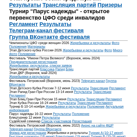
Результаты
Трансляция партий
Призеры
Турнир "Парус надежды" - открытое
первенство ЦФО среди инвалидов
Регламент
Результаты
Телеграм-канал фестиваля
Группа ВКонтакте фестиваля
Чемпионаты ЦФО среди женщин-2026
Жеребьевки и результаты
Фото
Положения
Материалы
Этап Детского кубка России-2026
Жеребьевки и результаты
Фото
Много
фото
Положение
Фестиваль "Имени Петра Великого" (Воронеж, июнь 2024)
Предварительная регистрация
Жеребьевки, результаты, списки заявок
Трансляция партий
Классика
Рапид
Блиц
Этап ДКР (Воронеж, май 2024)
Жеребьевки и результаты
Фестиваль Петровский (Воронеж, июнь 2023)
Telegram-канал
Группа
ВКонтакте
Этап Детского Кубка России 7-12 июня
Результаты
Трансляции
Регламент
Этап Рапид Гран-При России 13-14 июня
Результаты
Трансляции
Регламент
Этап Блиц Гран-При России 15 июня
Результаты
Трансляции
Регламент
Этап Кубка России 16-24 июня
Результаты
Трансляции
Регламент
Турнир Б 10-14 ноября
Жеребьевки и результаты
Положение
Актуальная
информация
Парус надежды 16-22 июня
Результаты
Положение
Блицтурнир 12 июня
Результаты
Судейский семинар
Список участников
Регистрация
Фестиваль Петровский (Воронеж, июнь 2022)
Анонс на сайте ФШР
Telegram-канал
Группа ВКонтакте
Форма для регистрации
Жеребьевки и результаты
Турнир A (10-17 июня)
Быстрые шахматы (18 июня)
Блицтурнир (19 июня)
Турнир B (20-26 июня)