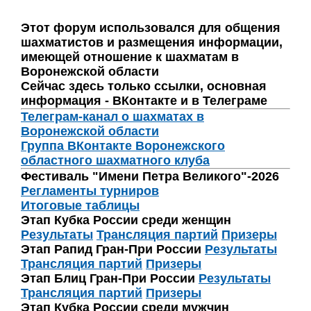
Этот форум использовался для общения
шахматистов и размещения информации,
имеющей отношение к шахматам в
Воронежской области
Сейчас здесь только ссылки, основная
информация - ВКонтакте и в Телеграме
Телеграм-канал о шахматах в
Воронежской области
Группа ВКонтакте Воронежского
областного шахматного клуба
Фестиваль "Имени Петра Великого"-2026
Регламенты турниров
Итоговые таблицы
Этап Кубка России среди женщин
Результаты
Трансляция партий
Призеры
Этап Рапид Гран-При России
Результаты
Трансляция партий
Призеры
Этап Блиц Гран-При России
Результаты
Трансляция партий
Призеры
Этап Кубка России среди мужчин