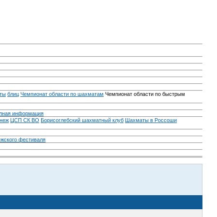
ты
блиц
Чемпионат области по шахматам
Чемпионат области по быстрым
лная информация
неж
ЦСП СК ВО
Борисоглебский шахматный клуб
Шахматы в Россоши
ежского фестиваля