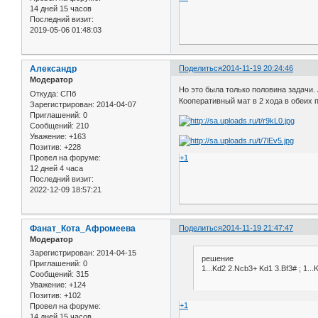
14 дней 15 часов
Последний визит:
2019-05-06 01:48:03
Александр
Поделиться
2014-11-19 20:24:46
Модератор
Но это была только половина задачи.
Откуда:
СПб
Кооперативный мат в 2 хода в обеих 
Зарегистрирован
: 2014-04-07
Приглашений:
0
Сообщений:
210
Уважение:
+163
Позитив:
+228
Провел на форуме:
+1
12 дней 4 часа
Последний визит:
2022-12-09 18:57:21
Фанат_Кота_Афромеева
Поделиться
2014-11-19 21:47:47
Модератор
Зарегистрирован
: 2014-04-15
решение
Приглашений:
0
1...Kd2 2.Ncb3+ Kd1 3.Bf3# ; 1..
Сообщений:
315
Уважение:
+124
Позитив:
+102
+1
Провел на форуме:
14 дней 15 часов