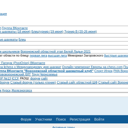
ация
л
Группа ВКонтакте
 шахматы (18 июня)
Блицтурнир (19 июня)
Турнир B (20-26 июня)
ые шахматы
Блиц
и школьников
Воронежский областной этап Белой Ладьи-2021
т области по блицу
первая лига
высшая лига
Мемориал Загоровского
быстрые шахма
 Патиум (PostOrion) ВКонтакте
на lichess к Международному дню шахмат
Онлайн-чемпионат Европы на chess.com
По
уппа ВКонтакте "Воронежский областной шахматный клуб"
Спорт-Игрок
РИА Воро
ововоронежский ДДТ
Труд-Черноземье
Р №13
ICCF
РАЗШ:
форум
сайт
 форум
Cтарый форум (только чтение)
Старый сайт областной ШФ
Старый сайт Ворон
к
Курск
Железногорск
Форум
Участники
Поиск
Регистрация
Войти
Активные темы