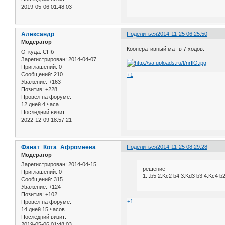
2019-05-06 01:48:03
Александр
Поделиться
2014-11-25 06:25:50
Модератор
Кооперативный мат в 7 ходов.
Откуда:
СПб
Зарегистрирован
: 2014-04-07
Приглашений:
0
Сообщений:
210
+1
Уважение:
+163
Позитив:
+228
Провел на форуме:
12 дней 4 часа
Последний визит:
2022-12-09 18:57:21
Фанат_Кота_Афромеева
Поделиться
2014-11-25 08:29:28
Модератор
Зарегистрирован
: 2014-04-15
решение
Приглашений:
0
1...b5 2.Kc2 b4 3.Kd3 b3 4.Kc4 
Сообщений:
315
Уважение:
+124
Позитив:
+102
+1
Провел на форуме:
14 дней 15 часов
Последний визит:
2019-05-06 01:48:03