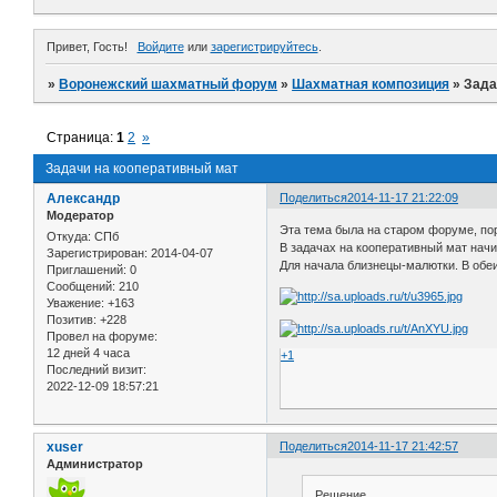
Привет, Гость!
Войдите
или
зарегистрируйтесь
.
»
Воронежский шахматный форум
»
Шахматная композиция
»
Зада
Страница:
1
2
»
Задачи на кооперативный мат
Александр
Поделиться
2014-11-17 21:22:09
Модератор
Эта тема была на старом форуме, пор
Откуда:
СПб
В задачах на кооперативный мат начи
Зарегистрирован
: 2014-04-07
Для начала близнецы-малютки. В обеи
Приглашений:
0
Сообщений:
210
Уважение:
+163
Позитив:
+228
Провел на форуме:
12 дней 4 часа
+1
Последний визит:
2022-12-09 18:57:21
xuser
Поделиться
2014-11-17 21:42:57
Администратор
Решение