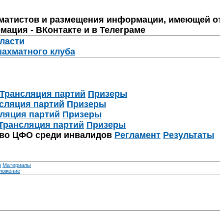
матистов и размещения информации, имеющей о
мация - ВКонтакте и в Телеграме
бласти
шахматного клуба
Трансляция партий
Призеры
сляция партий
Призеры
ляция партий
Призеры
Трансляция партий
Призеры
тво ЦФО среди инвалидов
Регламент
Результаты
я
Материалы
ложение