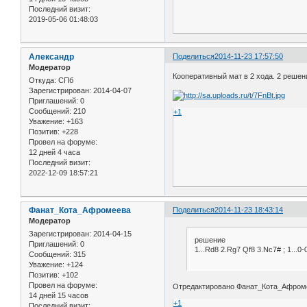
Последний визит:
2019-05-06 01:48:03
Александр
Поделиться
2014-11-23 17:57:50
Модератор
Кооперативный мат в 2 хода. 2 решен
Откуда:
СПб
Зарегистрирован
: 2014-04-07
Приглашений:
0
Сообщений:
210
+1
Уважение:
+163
Позитив:
+228
Провел на форуме:
12 дней 4 часа
Последний визит:
2022-12-09 18:57:21
Фанат_Кота_Афромеева
Поделиться
2014-11-23 18:43:14
Модератор
Зарегистрирован
: 2014-04-15
решение
Приглашений:
0
1...Rd8 2.Rg7 Qf8 3.Nc7# ; 1...0
Сообщений:
315
Уважение:
+124
Позитив:
+102
Провел на форуме:
Отредактировано Фанат_Кота_Афромее
14 дней 15 часов
+1
Последний визит: