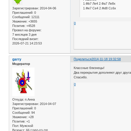
1.Фb7 Лe4 2.Фa7 Лe8x
1.Фe7 Сe4 2.Фd8 Сc6x
Зарегистрирован
: 2014-04-06
Приглашений:
0
Сообщений:
12111
Уважение:
+3655
0
Позитив:
+4528
Провел на форуме:
7 месяцев 3 дня
Последний визит:
2026-07-21 14:23:53
garry
Поделиться
2014-11-18 19:32:58
Модератор
Классные близнецы!
Два перекрытия дополняют друг друга 
Спасибо.
0
Откуда:
п.Анна
Зарегистрирован
: 2014-04-07
Приглашений:
0
Сообщений:
94
Уважение:
+28
Позитив:
+1
Пол:
Мужской
Возраст:
66
[1960-03-28]