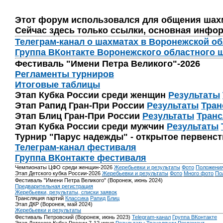
Этот форум использовался для общения шах
Сейчас здесь только ссылки, основная инфор
Телеграм-канал о шахматах в Воронежской о
Группа ВКонтакте Воронежского областного 
Фестиваль "Имени Петра Великого"-2026
Регламенты турниров
Итоговые таблицы
Этап Кубка России среди женщин
Результаты
Этап Рапид Гран-При России
Результаты
Тран
Этап Блиц Гран-При России
Результаты
Транс
Этап Кубка России среди мужчин
Результаты
Турнир "Парус надежды" - открытое первенс
Телеграм-канал фестиваля
Группа ВКонтакте фестиваля
Чемпионаты ЦФО среди женщин-2026
Жеребьевки и результаты
Фото
Положени
Этап Детского кубка России-2026
Жеребьевки и результаты
Фото
Много фото
По
Фестиваль "Имени Петра Великого" (Воронеж, июнь 2024)
Предварительная регистрация
Жеребьевки, результаты, списки заявок
Трансляция партий
Классика
Рапид
Блиц
Этап ДКР (Воронеж, май 2024)
Жеребьевки и результаты
Фестиваль Петровский (Воронеж, июнь 2023)
Telegram-канал
Группа ВКонтакте