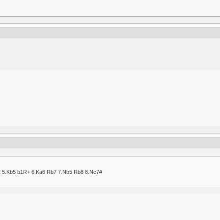
b2 5.Kb5 b1R+ 6.Ka6 Rb7 7.Nb5 Rb8 8.Nc7#