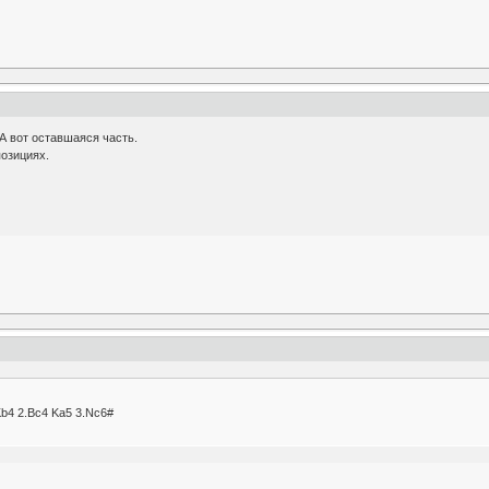
 А вот оставшаяся часть.
позициях.
.Kb4 2.Bc4 Ka5 3.Nc6#