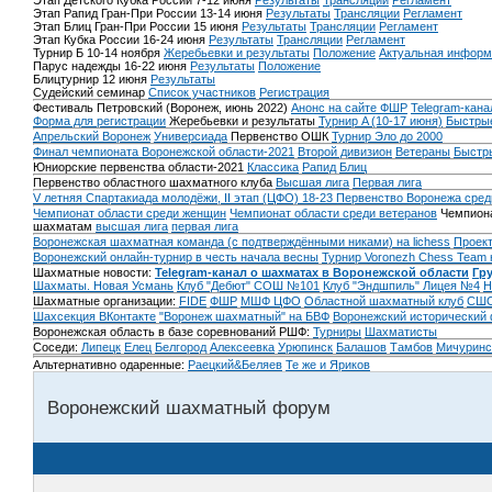
Этап Детского Кубка России 7-12 июня
Результаты
Трансляции
Регламент
Этап Рапид Гран-При России 13-14 июня
Результаты
Трансляции
Регламент
Этап Блиц Гран-При России 15 июня
Результаты
Трансляции
Регламент
Этап Кубка России 16-24 июня
Результаты
Трансляции
Регламент
Турнир Б 10-14 ноября
Жеребьевки и результаты
Положение
Актуальная информ
Парус надежды 16-22 июня
Результаты
Положение
Блицтурнир 12 июня
Результаты
Судейский семинар
Список участников
Регистрация
Фестиваль Петровский (Воронеж, июнь 2022)
Анонс на сайте ФШР
Telegram-кана
Форма для регистрации
Жеребьевки и результаты
Турнир A (10-17 июня)
Быстрые
Апрельский Воронеж
Универсиада
Первенство ОШК
Турнир Эло до 2000
Финал чемпионата Воронежской области-2021
Второй дивизион
Ветераны
Быстр
Юниорские первенства области-2021
Классика
Рапид
Блиц
Первенство областного шахматного клуба
Высшая лига
Первая лига
V летняя Спартакиада молодёжи, II этап (ЦФО) 18-23
Первенство Воронежа сред
Чемпионат области среди женщин
Чемпионат области среди ветеранов
Чемпиона
шахматам
высшая лига
первая лига
Воронежская шахматная команда (с подтверждёнными никами) на lichess
Проект
Воронежский онлайн-турнир в честь начала весны
Турнир Voronezh Chess Team 
Шахматные новости:
Telegram-канал о шахматах в Воронежской области
Гр
Шахматы. Новая Усмань
Клуб "Дебют" СОШ №101
Клуб "Эндшпиль" Лицея №4
Н
Шахматные организации:
FIDE
ФШР
МШФ ЦФО
Областной шахматный клуб
СШО
Шахсекция ВКонтакте
"Воронеж шахматный" на БВФ
Воронежский исторический
Воронежская область в базе соревнований РШФ:
Турниры
Шахматисты
Соседи:
Липецк
Елец
Белгород
Алексеевка
Урюпинск
Балашов
Тамбов
Мичуринс
Альтернативно одаренные:
Раецкий&Беляев
Те же и Яриков
Воронежский шахматный форум