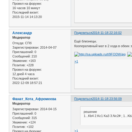
Провел на форуме:
16 часов 10 минут
Последний визит:
2015-11-14 14:13:20
Александр
Поделиться
2014-11-18 22:16:02
Модератор
Ещё близнецы.
Откуда:
СПб
Кооперативный мат в 2 хода в обеих 
Зарегистрирован
: 2014-04-07
Приглашений:
0
Сообщений:
210
Уважение:
+163
+1
Позитив:
+228
Провел на форуме:
12 дней 4 часа
Последний визит:
2022-12-09 18:57:21
Фанат_Кота_Афромеева
Поделиться
2014-11-18 23:56:09
Модератор
Зарегистрирован
: 2014-04-15
решение
Приглашений:
0
1...Kb4 2.Kc1 Ka3 3.Nc2# ; 1...K
Сообщений:
315
Уважение:
+124
Позитив:
+102
+1
Провел на форуме: