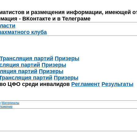
матистов и размещения информации, имеющей о
мация - ВКонтакте и в Телеграме
бласти
шахматного клуба
Трансляция партий
Призеры
сляция партий
Призеры
ляция партий
Призеры
Трансляция партий
Призеры
тво ЦФО среди инвалидов
Регламент
Результаты
я
Материалы
ложение