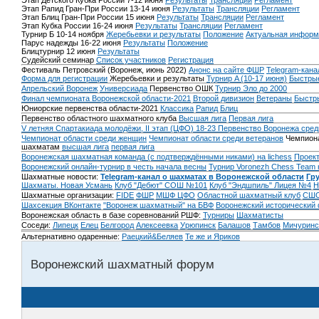
Этап Детского Кубка России 7-12 июня
Результаты
Трансляции
Регламент
Этап Рапид Гран-При России 13-14 июня
Результаты
Трансляции
Регламент
Этап Блиц Гран-При России 15 июня
Результаты
Трансляции
Регламент
Этап Кубка России 16-24 июня
Результаты
Трансляции
Регламент
Турнир Б 10-14 ноября
Жеребьевки и результаты
Положение
Актуальная информ
Парус надежды 16-22 июня
Результаты
Положение
Блицтурнир 12 июня
Результаты
Судейский семинар
Список участников
Регистрация
Фестиваль Петровский (Воронеж, июнь 2022)
Анонс на сайте ФШР
Telegram-кана
Форма для регистрации
Жеребьевки и результаты
Турнир A (10-17 июня)
Быстрые
Апрельский Воронеж
Универсиада
Первенство ОШК
Турнир Эло до 2000
Финал чемпионата Воронежской области-2021
Второй дивизион
Ветераны
Быстр
Юниорские первенства области-2021
Классика
Рапид
Блиц
Первенство областного шахматного клуба
Высшая лига
Первая лига
V летняя Спартакиада молодёжи, II этап (ЦФО) 18-23
Первенство Воронежа сред
Чемпионат области среди женщин
Чемпионат области среди ветеранов
Чемпиона
шахматам
высшая лига
первая лига
Воронежская шахматная команда (с подтверждёнными никами) на lichess
Проект
Воронежский онлайн-турнир в честь начала весны
Турнир Voronezh Chess Team 
Шахматные новости:
Telegram-канал о шахматах в Воронежской области
Гр
Шахматы. Новая Усмань
Клуб "Дебют" СОШ №101
Клуб "Эндшпиль" Лицея №4
Н
Шахматные организации:
FIDE
ФШР
МШФ ЦФО
Областной шахматный клуб
СШО
Шахсекция ВКонтакте
"Воронеж шахматный" на БВФ
Воронежский исторический
Воронежская область в базе соревнований РШФ:
Турниры
Шахматисты
Соседи:
Липецк
Елец
Белгород
Алексеевка
Урюпинск
Балашов
Тамбов
Мичуринс
Альтернативно одаренные:
Раецкий&Беляев
Те же и Яриков
Воронежский шахматный форум