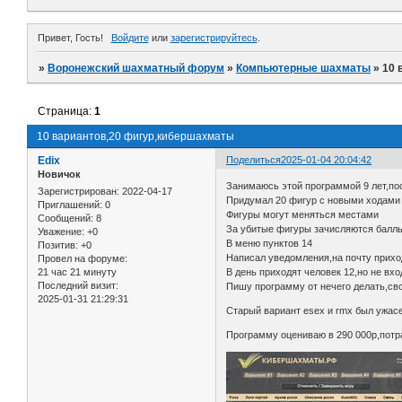
Привет, Гость!
Войдите
или
зарегистрируйтесь
.
»
Воронежский шахматный форум
»
Компьютерные шахматы
»
10 
Страница:
1
10 вариантов,20 фигур,кибершахматы
Edix
Поделиться
2025-01-04 20:04:42
Новичок
Занимаюсь этой программой 9 лет,п
Зарегистрирован
: 2022-04-17
Придумал 20 фигур с новыми ходами
Приглашений:
0
Фигуры могут меняться местами
Сообщений:
8
За убитые фигуры зачисляются балл
Уважение:
+0
В меню пунктов 14
Позитив:
+0
Написал уведомления,на почту прихо
Провел на форуме:
21 час 21 минуту
В день приходят человек 12,но не вхо
Последний визит:
Пишу программу от нечего делать,св
2025-01-31 21:29:31
Старый вариант esex и rmx был ужас
Программу оцениваю в 290 000р,потр