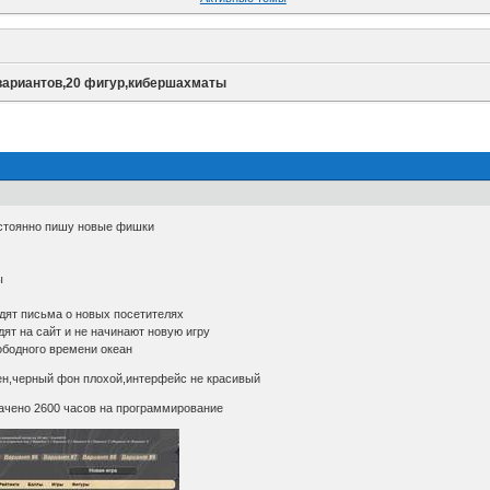
вариантов,20 фигур,кибершахматы
остоянно пишу новые фишки
ы
дят письма о новых посетителях
дят на сайт и не начинают новую игру
ободного времени океан
ен,черный фон плохой,интерфейс не красивый
ачено 2600 часов на программирование