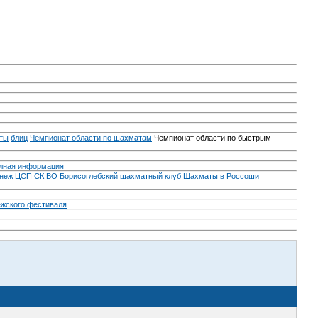
ты
блиц
Чемпионат области по шахматам
Чемпионат области по быстрым
лная информация
неж
ЦСП СК ВО
Борисоглебский шахматный клуб
Шахматы в Россоши
ежского фестиваля