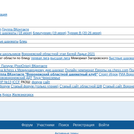
ация
л
Группа ВКонтакте
 шахматы (18 июня)
Блицтурнир (19 июня)
Турнир B (20-26 июня)
ые шахматы
Блиц
и школьников
Воронежский областной этап Белой Ладьи-2021
т области по блицу
первая лига
высшая лига
Мемориал Загоровского
быстрые шахма
 Патиум (PostOrion) ВКонтакте
на lichess к Международному дню шахмат
Онлайн-чемпионат Европы на chess.com
По
уппа ВКонтакте "Воронежский областной шахматный клуб"
Спорт-Игрок
РИА Воро
ововоронежский ДДТ
Труд-Черноземье
Р №13
ICCF
РАЗШ:
форум
сайт
 форум
Cтарый форум (только чтение)
Старый сайт областной ШФ
Старый сайт Ворон
к
Курск
Железногорск
Форум
Участники
Поиск
Регистрация
Войти
Активные темы