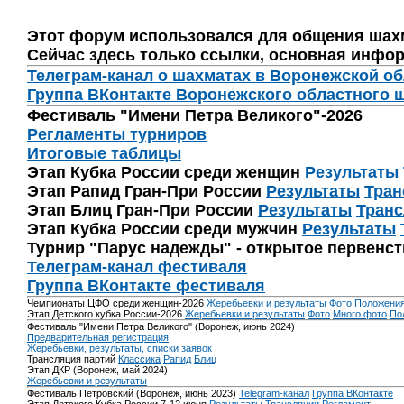
Этот форум использовался для общения шах
Сейчас здесь только ссылки, основная инфор
Телеграм-канал о шахматах в Воронежской о
Группа ВКонтакте Воронежского областного 
Фестиваль "Имени Петра Великого"-2026
Регламенты турниров
Итоговые таблицы
Этап Кубка России среди женщин
Результаты
Этап Рапид Гран-При России
Результаты
Тран
Этап Блиц Гран-При России
Результаты
Транс
Этап Кубка России среди мужчин
Результаты
Турнир "Парус надежды" - открытое первенс
Телеграм-канал фестиваля
Группа ВКонтакте фестиваля
Чемпионаты ЦФО среди женщин-2026
Жеребьевки и результаты
Фото
Положени
Этап Детского кубка России-2026
Жеребьевки и результаты
Фото
Много фото
По
Фестиваль "Имени Петра Великого" (Воронеж, июнь 2024)
Предварительная регистрация
Жеребьевки, результаты, списки заявок
Трансляция партий
Классика
Рапид
Блиц
Этап ДКР (Воронеж, май 2024)
Жеребьевки и результаты
Фестиваль Петровский (Воронеж, июнь 2023)
Telegram-канал
Группа ВКонтакте