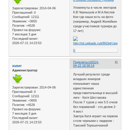
Упомянуты в числе лекторов
Зарегистрирован
: 2014-04-06
К.В.Чернышов и М.А.Кислов
Приглашений:
0
Сообщений:
12111
Кое-где наши есть на фото
Уважение:
+3655
(например, Андрей Жилейкин
Позитив:
+4528
среди участников турнира до
Провел на форуме:
17 лет)
7 месяцев 3 дня
Последний визит:
2026-07-21 14:23:53
0
Поделиться
2014-
11
xuser
04-22 18:39:14
Администратор
Лучший результат среди
младших юниоров
показывает наша
Зарегистрирован
: 2014-04-06
единственная
Приглашений:
0
представительница в высшей
Сообщений:
12111
лиге - Катя Шестакова
Уважение:
+3655
После 7 туров у нее 5.5 очков
Позитив:
+4528
без поражений - это дележ 2-
Провел на форуме:
4 мест
7 месяцев 3 дня
Завтра Катя играет на первом
Последний визит:
столе черными с лидером -
2026-07-21 14:23:53
Таисией Терешечкиной