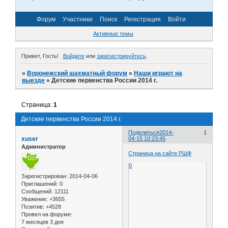
Форум
Участники
Поиск
Регистрация
Войти
Активные темы
Привет, Гость!
Войдите
или
зарегистрируйтесь
.
»
Воронежский шахматный форум
»
Наши играют на
выезде
»
Детские первенства России 2014 г.
Страница:
1
Детские первенства России 2014 г.
Поделиться
2014-
1
xuser
04-15 10:23:45
Администратор
Страница на сайте РШФ
0
Зарегистрирован
: 2014-04-06
Приглашений:
0
Сообщений:
12111
Уважение:
+3655
Позитив:
+4528
Провел на форуме:
7 месяцев 3 дня