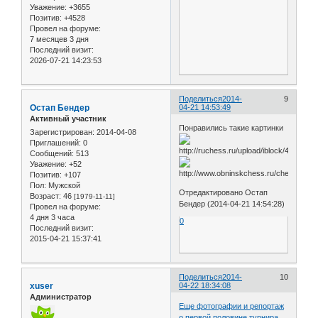
Уважение:
+3655
Позитив:
+4528
Провел на форуме:
7 месяцев 3 дня
Последний визит:
2026-07-21 14:23:53
Поделиться
2014-
9
Остап Бендер
04-21 14:53:49
Активный участник
Понравились такие картинки
Зарегистрирован
: 2014-04-08
Приглашений:
0
Сообщений:
513
Уважение:
+52
Позитив:
+107
Пол:
Мужской
Отредактировано Остап
Возраст:
46
[1979-11-11]
Бендер (2014-04-21 14:54:28)
Провел на форуме:
4 дня 3 часа
0
Последний визит:
2015-04-21 15:37:41
Поделиться
2014-
10
xuser
04-22 18:34:08
Администратор
Еще фотографии и репортаж
о первой половине турнира