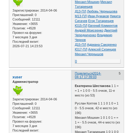
Михаил Мошкин
Михаил
Татаринцев
Зарегистрирован
: 2014-04-06
Д13-ПЛ
Любовь Чернышова
Приглашений:
0
М13-ПЛ
Иван Кумаков
Никита
Сообщений:
12111
Сигачев
Егор Татаринцев
Уважение:
+3655
Ю15-ПЛ
Евгений Климентов
Позитив:
+4528
Андрей Моисеенко
Дмитрий
Провел на форуме:
Чередниченко
Владимир
7 месяцев 3 дня
Чернов
Последний визит:
Д15-ПЛ
Адриана Сакоренко
2026-07-21 14:23:53
Ю17-ПЛ
Алексей Сизинцев
Михаил Чернышов
0
Поделиться
2014-
5
xuser
04-17 17:39:03
Администратор
Екатерина Шестакова
1 1 =
= 1 = 1 0 0 - 5.5 очков, 11-е
место (из 53)
Зарегистрирован
: 2014-04-06
Руслан Коптев 1 1 1 0 1 0 = 1
Приглашений:
0
Сообщений:
12111
0 - 5.5 очков, 42-е место (из
Уважение:
+3655
196)
Позитив:
+4528
Михаил Мошкин 1 0 1 0 1 = =
Провел на форуме:
1 = - 5.5 очков, 44-е место (из
7 месяцев 3 дня
196)
Последний визит:
Михаил Татаринцев 1 0 1 0 0