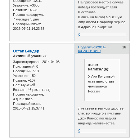
Сообщений:
12111
На призовое место в случае
Уважение:
+3655
победы претендует Катя
Позитив:
+4528
Шестакова
Провел на форуме:
Шансы на выход в высшую
7 месяцев 3 дня
лигу имеют Владимир Чернов
Последний визит:
и Адриана Сакоренко
2026-07-21 14:23:53
0
Поделиться
2014-
16
Остап Бендер
04-24 11:10:10
Активный участник
Зарегистрирован
: 2014-04-08
xuser
Приглашений:
0
написал(а):
Сообщений:
513
Уважение:
+52
У Ани Кочуковой
Позитив:
+107
есть шанс стать
Пол:
Мужской
чемпионкой
Возраст:
46
[1979-11-11]
России
Провел на форуме:
4 дня 3 часа
Последний визит:
Луч света в темном царстве,
2015-04-21 15:37:41
глас вопиющего в пустыне,
Джон Коннор последняя
надежда человечества
0