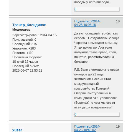
победы у него впереди.
0
Поделиться
2014-
18
Тренер_блондинок
04-25 10:06:18
Модератор
Да уж последний тур был как
Зарегистрирован
: 2014-04-15
серпом.. Поздравляю Володю
Приглашений:
0
Чернова с выходом в вышку.
Сообщений:
815
Я так понимаю, Аня тоже
Уважение:
+283
получила такое право, хотя,
Позитив:
+110
понятно, рассчитывала на
Провел на форуме:
10 дней 12 часов
большее..
Последний визит:
P.S. Зато в чемпионате среди
2023-06-07 22:53:51
юниоров до 21 года
чемпионом России стал
международный
гроссмейстер Григорий
Опарин, выступавший в
команднике за "Турбонасос"
(Воронеж), с чем мы его от
всей души поздравляем!!!
0
Поделиться
2014-
19
xuser
04-25 10:45:02