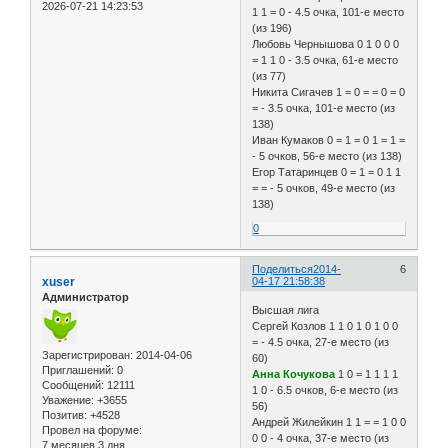
2026-07-21 14:23:53
1 1 = 0 - 4.5 очка, 101-е место
(из 196)
Любовь Чернышова 0 1 0 0 0
= 1 1 0 - 3.5 очка, 61-е место
(из 77)
Никита Сигачев 1 = 0 = = 0 = 0
= - 3.5 очка, 101-е место (из
138)
Иван Кумаков 0 = 1 = 0 1 = 1 =
- 5 очков, 56-е место (из 138)
Егор Татаринцев 0 = 1 = 0 1 1
= = - 5 очков, 49-е место (из
138)
0
Поделиться
2014-
6
xuser
04-17 21:58:38
Администратор
Высшая лига
Сергей Козлов 1 1 0 1 0 1 0 0
= - 4.5 очка, 27-е место (из
Зарегистрирован
: 2014-04-06
60)
Приглашений:
0
Анна Кочукова
1 0 = 1 1 1 1
Сообщений:
12111
1 0 - 6.5 очков, 6-е место (из
Уважение:
+3655
56)
Позитив:
+4528
Андрей Жилейкин 1 1 = = 1 0 0
Провел на форуме:
0 0 - 4 очка, 37-е место (из
7 месяцев 3 дня