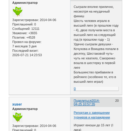
Администратор
Сыграли вполне прилично,
несмотря на неудачный
финиш
Зарегистрирован
: 2014-04-06
Шесть человек играло в
Приглашений:
0
высшей лиге (в прошлом году
Сообщений:
12111
- 4), двое получили места в
Уважение:
+3655
высшей лиге на следующий
Позитив:
+4528
год (в прошлом году - 1)
Провел на форуме:
Удачно сыграли девушки -
7 месяцев 3 дня
Кочукова и Воищева попали в
Последний визит:
десятку, Шестаковой чуть-
2026-07-21 14:23:53
чуть не хватило, Сакоренко
вошла в шестерку в первой
лиге
Большинство прибавили в
рейтинге (особенно те, кто в
высшей лиге играл)
0
Поделиться
2014-
20
xuser
04-25 10:57:35
Администратор
Репортаж о завершении
турниров и награждении
Играют юноши до 15 лет (I
Зарегистрирован
: 2014-04-06
лига)
Приглашений:
0