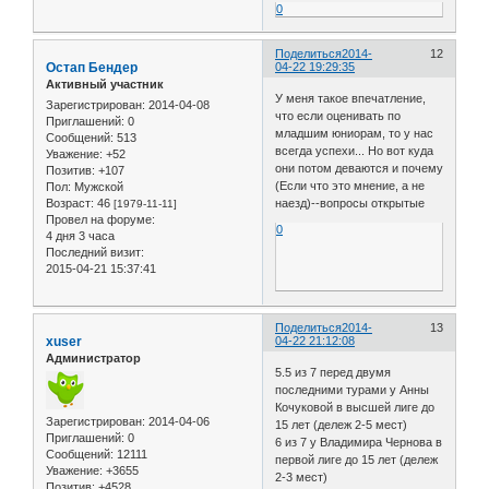
0
Поделиться
2014-
12
Остап Бендер
04-22 19:29:35
Активный участник
У меня такое впечатление,
Зарегистрирован
: 2014-04-08
что если оценивать по
Приглашений:
0
младшим юниорам, то у нас
Сообщений:
513
всегда успехи... Но вот куда
Уважение:
+52
они потом деваются и почему
Позитив:
+107
(Если что это мнение, а не
Пол:
Мужской
Возраст:
46
наезд)--вопросы открытые
[1979-11-11]
Провел на форуме:
0
4 дня 3 часа
Последний визит:
2015-04-21 15:37:41
Поделиться
2014-
13
xuser
04-22 21:12:08
Администратор
5.5 из 7 перед двумя
последними турами у Анны
Кочуковой в высшей лиге до
Зарегистрирован
: 2014-04-06
15 лет (дележ 2-5 мест)
Приглашений:
0
6 из 7 у Владимира Чернова в
Сообщений:
12111
первой лиге до 15 лет (дележ
Уважение:
+3655
2-3 мест)
Позитив:
+4528