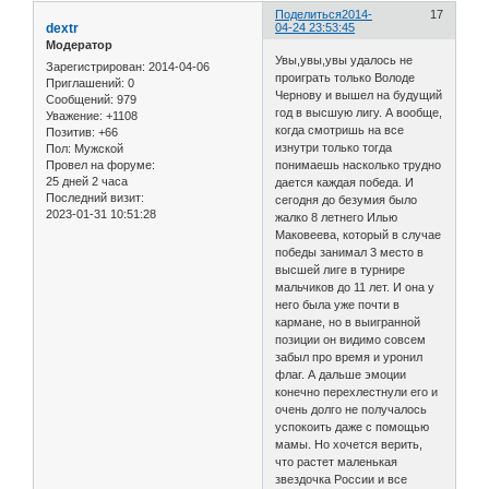
Поделиться
2014-
17
dextr
04-24 23:53:45
Модератор
Увы,увы,увы удалось не
Зарегистрирован
: 2014-04-06
проиграть только Володе
Приглашений:
0
Чернову и вышел на будущий
Сообщений:
979
год в высшую лигу. А вообще,
Уважение:
+1108
когда смотришь на все
Позитив:
+66
изнутри только тогда
Пол:
Мужской
Провел на форуме:
понимаешь насколько трудно
25 дней 2 часа
дается каждая победа. И
Последний визит:
сегодня до безумия было
2023-01-31 10:51:28
жалко 8 летнего Илью
Маковеева, который в случае
победы занимал 3 место в
высшей лиге в турнире
мальчиков до 11 лет. И она у
него была уже почти в
кармане, но в выигранной
позиции он видимо совсем
забыл про время и уронил
флаг. А дальше эмоции
конечно перехлестнули его и
очень долго не получалось
успокоить даже с помощью
мамы. Но хочется верить,
что растет маленькая
звездочка России и все