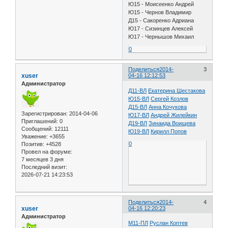
Ю15 - Моисеенко Андрей
Ю15 - Чернов Владимир
Д15 - Сакоренко Адриана
Ю17 - Сизинцев Алексей
Ю17 - Чернышов Михаил
0
Поделиться
2014-
3
xuser
04-16 12:12:53
Администратор
Д11-ВЛ
Екатерина Шестакова
Ю15-ВЛ
Сергей Козлов
Д15-ВЛ
Анна Кочукова
Зарегистрирован
: 2014-04-06
Ю17-ВЛ
Андрей Жилейкин
Приглашений:
0
Д19-ВЛ
Зинаида Воищева
Сообщений:
12111
Ю19-ВЛ
Кирилл Попов
Уважение:
+3655
0
Позитив:
+4528
Провел на форуме:
7 месяцев 3 дня
Последний визит:
2026-07-21 14:23:53
Поделиться
2014-
4
xuser
04-16 12:20:23
Администратор
М11-ПЛ
Руслан Коптев