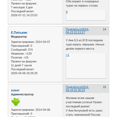
Оба играют в очередных
Провел на форуме:
турах на первых столах
7 месяцев 3 дня
Последний визит:
0
2026-07-21 14:23:53
Поделиться
2014-
14
Е.Пилькин
04-23 22:13:27
Модератор
У Ани 6,5 из 8! В последнем
Зарегистрирован
: 2014-04-07
туре играть чёрными. Ничья-
Приглашений:
0
делёж первого места.
Сообщений:
374
Уважение:
+133
+1
Позитив:
+19
Провел на форуме:
11 дней 7 часов
Последний визит:
2025-04-06 20:29:29
Поделиться
2014-
15
xuser
04-24 01:35:23
Администратор
Желаем всем нашим
участникам успеха! Нужен
последний рывок!
Зарегистрирован
: 2014-04-06
У Ани Кочуковой есть шанс
Приглашений:
0
стать чемпионкой России