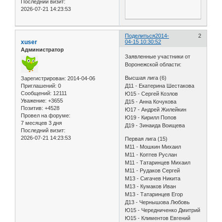
Последний визит:
2026-07-21 14:23:53
Поделиться
2014-
2
xuser
04-15 10:30:52
Администратор
Заявленные участники от
Воронежской области:
Высшая лига (6)
Зарегистрирован
: 2014-04-06
Д11 - Екатерина Шестакова
Приглашений:
0
Сообщений:
12111
Ю15 - Сергей Козлов
Уважение:
+3655
Д15 - Анна Кочукова
Позитив:
+4528
Ю17 - Андрей Жилейкин
Провел на форуме:
Ю19 - Кирилл Попов
7 месяцев 3 дня
Д19 - Зинаида Воищева
Последний визит:
2026-07-21 14:23:53
Первая лига (15)
М11 - Мошкин Михаил
М11 - Коптев Руслан
М11 - Татаринцев Михаил
М11 - Рудаков Сергей
М13 - Сигачев Никита
М13 - Кумаков Иван
М13 - Татаринцев Егор
Д13 - Чернышова Любовь
Ю15 - Чередниченко Дмитрий
Ю15 - Климентов Евгений