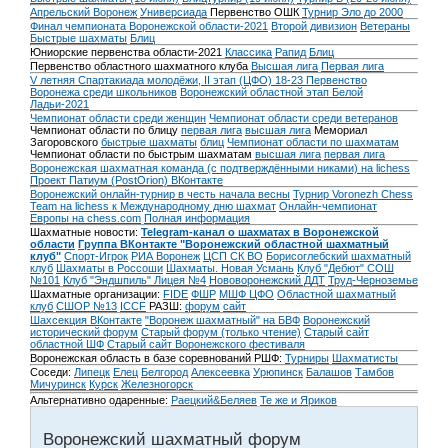
Апрельский Воронеж
Универсиада
Первенство ОШК
Турнир Эло до 2000
Финал чемпионата Воронежской области-2021
Второй дивизион
Ветераны
Быстрые шахматы
Блиц
Юниорские первенства области-2021
Классика
Рапид
Блиц
Первенство областного шахматного клуба
Высшая лига
Первая лига
V летняя Спартакиада молодёжи, II этап (ЦФО) 18-23
Первенство
Воронежа среди школьников
Воронежский областной этап Белой
Ладьи-2021
Чемпионат области среди женщин
Чемпионат области среди ветеранов
Чемпионат области по блицу
первая лига
высшая лига
Мемориал
Загоровского
быстрые шахматы
блиц
Чемпионат области по шахматам
Чемпионат области по быстрым шахматам
высшая лига
первая лига
Воронежская шахматная команда (с подтверждёнными никами) на lichess
Проект Патиум (PostOrion) ВКонтакте
Воронежский онлайн-турнир в честь начала весны
Турнир Voronezh Chess
Team на lichess к Международному дню шахмат
Онлайн-чемпионат
Европы на chess.com
Полная информация
Шахматные новости:
Telegram-канал о шахматах в Воронежской
области
Группа ВКонтакте "Воронежский областной шахматный
клуб"
Спорт-Игрок
РИА Воронеж
ЦСП СК ВО
Борисоглебский шахматный
клуб
Шахматы в Россоши
Шахматы. Новая Усмань
Клуб "Дебют" СОШ
№101
Клуб "Эндшпиль" Лицея №4
Нововоронежский ДДТ
Труд-Черноземье
Шахматные организации:
FIDE
ФШР
МШФ ЦФО
Областной шахматный
клуб
СШОР №13
ICCF
РАЗШ:
форум
сайт
Шахсекция ВКонтакте
"Воронеж шахматный" на БВФ
Воронежский
исторический форум
Cтарый форум (только чтение)
Старый сайт
областной ШФ
Старый сайт Воронежского фестиваля
Воронежская область в базе соревнований РШФ:
Турниры
Шахматисты
Соседи:
Липецк
Елец
Белгород
Алексеевка
Урюпинск
Балашов
Тамбов
Мичуринск
Курск
Железногорск
Альтернативно одаренные:
Раецкий&Беляев
Те же и Яриков
Воронежский шахматный форум