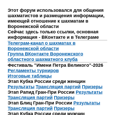
Этот форум использовался для общения
шахматистов и размещения информации,
имеющей отношение к шахматам в
Воронежской области
Сейчас здесь только ссылки, основная
информация - ВКонтакте и в Телеграме
Телеграм-канал о шахматах в
Воронежской области
Группа ВКонтакте Воронежского
областного шахматного клуба
Фестиваль "Имени Петра Великого"-2026
Регламенты турниров
Итоговые таблицы
Этап Кубка России среди женщин
Результаты
Трансляция партий
Призеры
Этап Рапид Гран-При России
Результаты
Трансляция партий
Призеры
Этап Блиц Гран-При России
Результаты
Трансляция партий
Призеры
Этап Кубка России среди мужчин