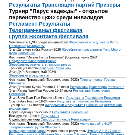
Результаты
Трансляция партий
Призеры
Турнир "Парус надежды" - открытое
первенство ЦФО среди инвалидов
Регламент
Результаты
Телеграм-канал фестиваля
Группа ВКонтакте фестиваля
Чемпионаты ЦФО среди женщин-2026
Жеребьевки и результаты
Фото
Положения
Материалы
Этап Детского кубка России-2026
Жеребьевки и результаты
Фото
Много
фото
Положение
Фестиваль "Имени Петра Великого" (Воронеж, июнь 2024)
Предварительная регистрация
Жеребьевки, результаты, списки заявок
Трансляция партий
Классика
Рапид
Блиц
Этап ДКР (Воронеж, май 2024)
Жеребьевки и результаты
Фестиваль Петровский (Воронеж, июнь 2023)
Telegram-канал
Группа
ВКонтакте
Этап Детского Кубка России 7-12 июня
Результаты
Трансляции
Регламент
Этап Рапид Гран-При России 13-14 июня
Результаты
Трансляции
Регламент
Этап Блиц Гран-При России 15 июня
Результаты
Трансляции
Регламент
Этап Кубка России 16-24 июня
Результаты
Трансляции
Регламент
Турнир Б 10-14 ноября
Жеребьевки и результаты
Положение
Актуальная
информация
Парус надежды 16-22 июня
Результаты
Положение
Блицтурнир 12 июня
Результаты
Судейский семинар
Список участников
Регистрация
Фестиваль Петровский (Воронеж, июнь 2022)
Анонс на сайте ФШР
Telegram-канал
Группа ВКонтакте
Форма для регистрации
Жеребьевки и результаты
Турнир A (10-17 июня)
Быстрые шахматы (18 июня)
Блицтурнир (19 июня)
Турнир B (20-26 июня)