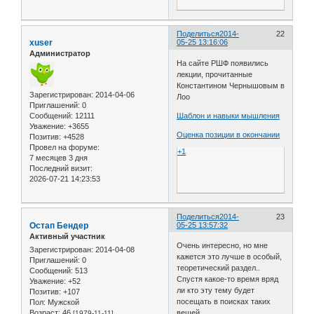
Поделиться
2014-
22
xuser
05-25 13:16:06
Администратор
На сайте РШФ появились
лекции, прочитанные
Константином Чернышовым в
Зарегистрирован
: 2014-04-06
Лоо
Приглашений:
0
Сообщений:
12111
Шаблон и навыки мышления
Уважение:
+3655
Оценка позиции в окончании
Позитив:
+4528
Провел на форуме:
+1
7 месяцев 3 дня
Последний визит:
2026-07-21 14:23:53
Поделиться
2014-
23
Остап Бендер
05-25 13:57:32
Активный участник
Очень интересно, но мне
Зарегистрирован
: 2014-04-08
кажется это лучше в особый,
Приглашений:
0
теоретический раздел..
Сообщений:
513
Спустя какое-то время вряд
Уважение:
+52
ли кто эту тему будет
Позитив:
+107
посещать в поисках таких
Пол:
Мужской
Возраст:
46
вещей
[1979-11-11]