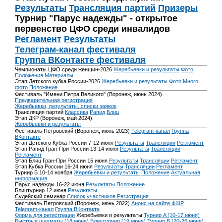
Результаты
Трансляция партий
Призеры
Турнир "Парус надежды" - открытое
первенство ЦФО среди инвалидов
Регламент
Результаты
Телеграм-канал фестиваля
Группа ВКонтакте фестиваля
Чемпионаты ЦФО среди женщин-2026
Жеребьевки и результаты
Фото
Положения
Материалы
Этап Детского кубка России-2026
Жеребьевки и результаты
Фото
Много
фото
Положение
Фестиваль "Имени Петра Великого" (Воронеж, июнь 2024)
Предварительная регистрация
Жеребьевки, результаты, списки заявок
Трансляция партий
Классика
Рапид
Блиц
Этап ДКР (Воронеж, май 2024)
Жеребьевки и результаты
Фестиваль Петровский (Воронеж, июнь 2023)
Telegram-канал
Группа
ВКонтакте
Этап Детского Кубка России 7-12 июня
Результаты
Трансляции
Регламент
Этап Рапид Гран-При России 13-14 июня
Результаты
Трансляции
Регламент
Этап Блиц Гран-При России 15 июня
Результаты
Трансляции
Регламент
Этап Кубка России 16-24 июня
Результаты
Трансляции
Регламент
Турнир Б 10-14 ноября
Жеребьевки и результаты
Положение
Актуальная
информация
Парус надежды 16-22 июня
Результаты
Положение
Блицтурнир 12 июня
Результаты
Судейский семинар
Список участников
Регистрация
Фестиваль Петровский (Воронеж, июнь 2022)
Анонс на сайте ФШР
Telegram-канал
Группа ВКонтакте
Форма для регистрации
Жеребьевки и результаты
Турнир A (10-17 июня)
Быстрые шахматы (18 июня)
Блицтурнир (19 июня)
Турнир B (20-26 июня)