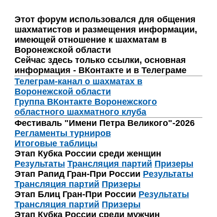
Этот форум использовался для общения
шахматистов и размещения информации,
имеющей отношение к шахматам в
Воронежской области
Сейчас здесь только ссылки, основная
информация - ВКонтакте и в Телеграме
Телеграм-канал о шахматах в
Воронежской области
Группа ВКонтакте Воронежского
областного шахматного клуба
Фестиваль "Имени Петра Великого"-2026
Регламенты турниров
Итоговые таблицы
Этап Кубка России среди женщин
Результаты
Трансляция партий
Призеры
Этап Рапид Гран-При России
Результаты
Трансляция партий
Призеры
Этап Блиц Гран-При России
Результаты
Трансляция партий
Призеры
Этап Кубка России среди мужчин