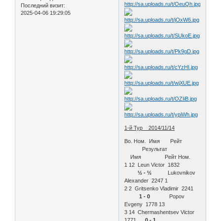
Последний визит:
2025-04-06 19:29:05
1-й Тур 2014/11/14
Bo. Ном. Имя Рейт
Результат
Имя Рейт Ном.
1 12 Leun Victor 1832
½ - ½
Lukovnikov
Alexander 2247 1
2 2 Gritsenko Vladimir 2241
1 - 0
Popov
Evgeny 1778 13
3 14 Chermashentsev Victor
1771
0 - 1