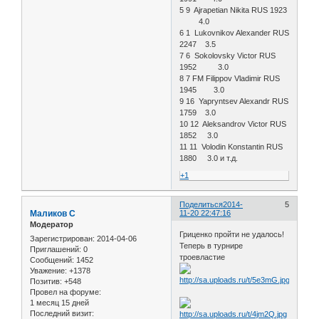
5 9 Ajrapetian Nikita RUS 1923
4.0
6 1 Lukovnikov Alexander RUS
2247 3.5
7 6 Sokolovsky Victor RUS
1952 3.0
8 7 FM Filippov Vladimir RUS
1945 3.0
9 16 Yapryntsev Alexandr RUS
1759 3.0
10 12 Aleksandrov Victor RUS
1852 3.0
11 11 Volodin Konstantin RUS
1880 3.0 и т.д.
+1
Поделиться
2014-
5
Маликов С
11-20 22:47:16
Модератор
Гриценко пройти не удалось!
Зарегистрирован
: 2014-04-06
Теперь в турнире
Приглашений:
0
троевластие
Сообщений:
1452
Уважение:
+1378
Позитив:
+548
Провел на форуме:
1 месяц 15 дней
Последний визит: