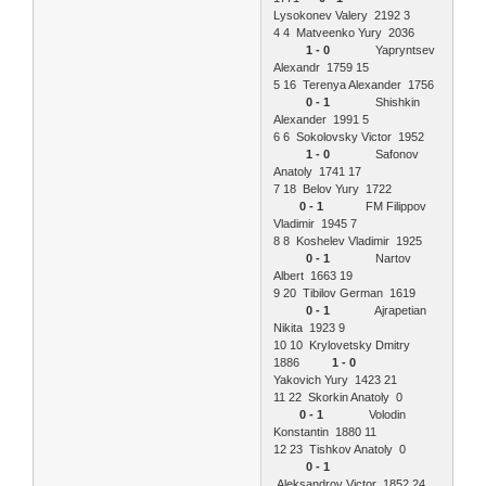
Lysokonev Valery 2192 3
4 4 Matveenko Yury 2036
1 - 0
Yapryntsev
Alexandr 1759 15
5 16 Terenya Alexander 1756
0 - 1
Shishkin
Alexander 1991 5
6 6 Sokolovsky Victor 1952
1 - 0
Safonov
Anatoly 1741 17
7 18 Belov Yury 1722
0 - 1
FM Filippov
Vladimir 1945 7
8 8 Koshelev Vladimir 1925
0 - 1
Nartov
Albert 1663 19
9 20 Tibilov German 1619
0 - 1
Ajrapetian
Nikita 1923 9
10 10 Krylovetsky Dmitry
1886
1 - 0
Yakovich Yury 1423 21
11 22 Skorkin Anatoly 0
0 - 1
Volodin
Konstantin 1880 11
12 23 Tishkov Anatoly 0
0 - 1
Aleksandrov Victor 1852 24