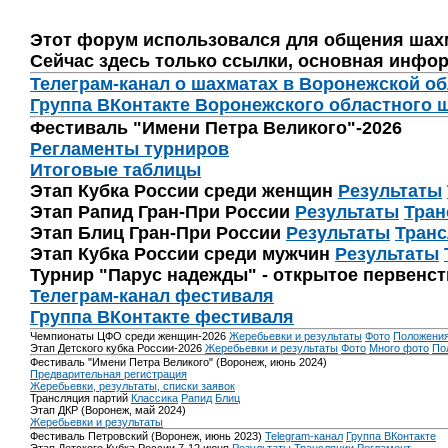
Этот форум использовался для общения шах
Сейчас здесь только ссылки, основная инфор
Телеграм-канал о шахматах в Воронежской о
Группа ВКонтакте Воронежского областного 
Фестиваль "Имени Петра Великого"-2026
Регламенты турниров
Итоговые таблицы
Этап Кубка России среди женщин
Результаты
Этап Рапид Гран-При России
Результаты
Тран
Этап Блиц Гран-При России
Результаты
Транс
Этап Кубка России среди мужчин
Результаты
Турнир "Парус надежды" - открытое первенс
Телеграм-канал фестиваля
Группа ВКонтакте фестиваля
Чемпионаты ЦФО среди женщин-2026
Жеребьевки и результаты
Фото
Положени
Этап Детского кубка России-2026
Жеребьевки и результаты
Фото
Много фото
По
Фестиваль "Имени Петра Великого" (Воронеж, июнь 2024)
Предварительная регистрация
Жеребьевки, результаты, списки заявок
Трансляция партий
Классика
Рапид
Блиц
Этап ДКР (Воронеж, май 2024)
Жеребьевки и результаты
Фестиваль Петровский (Воронеж, июнь 2023)
Telegram-канал
Группа ВКонтакте