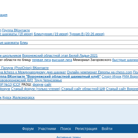
ация
л
Группа ВКонтакте
 шахматы (18 июня)
Блицтурнир (19 июня)
Турнир B (20-26 июня)
ые шахматы
Блиц
и школьников
Воронежский областной этап Белой Ладьи-2021
т области по блицу
первая лига
высшая лига
Мемориал Загоровского
быстрые шахма
 Патиум (PostOrion) ВКонтакте
на lichess к Международному дню шахмат
Онлайн-чемпионат Европы на chess.com
По
уппа ВКонтакте "Воронежский областной шахматный клуб"
Спорт-Игрок
РИА Воро
ововоронежский ДДТ
Труд-Черноземье
Р №13
ICCF
РАЗШ:
форум
сайт
 форум
Cтарый форум (только чтение)
Старый сайт областной ШФ
Старый сайт Ворон
к
Курск
Железногорск
Форум
Участники
Поиск
Регистрация
Войти
Активные темы