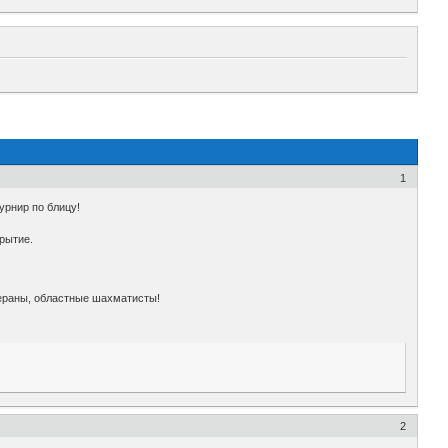
1
урнир по блицу!
крытие.
тераны, областные шахматисты!
2