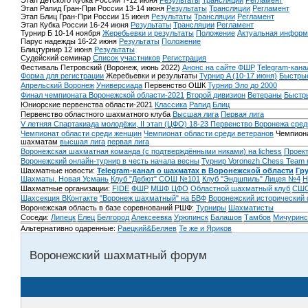
Этап Детского Кубка России 7-12 июня
Результаты
Трансляции
Регламент
Этап Рапид Гран-При России 13-14 июня
Результаты
Трансляции
Регламент
Этап Блиц Гран-При России 15 июня
Результаты
Трансляции
Регламент
Этап Кубка России 16-24 июня
Результаты
Трансляции
Регламент
Турнир Б 10-14 ноября
Жеребьевки и результаты
Положение
Актуальная информ
Парус надежды 16-22 июня
Результаты
Положение
Блицтурнир 12 июня
Результаты
Судейский семинар
Список участников
Регистрация
Фестиваль Петровский (Воронеж, июнь 2022)
Анонс на сайте ФШР
Telegram-кана
Форма для регистрации
Жеребьевки и результаты
Турнир A (10-17 июня)
Быстрые
Апрельский Воронеж
Универсиада
Первенство ОШК
Турнир Эло до 2000
Финал чемпионата Воронежской области-2021
Второй дивизион
Ветераны
Быстр
Юниорские первенства области-2021
Классика
Рапид
Блиц
Первенство областного шахматного клуба
Высшая лига
Первая лига
V летняя Спартакиада молодёжи, II этап (ЦФО) 18-23
Первенство Воронежа сред
Чемпионат области среди женщин
Чемпионат области среди ветеранов
Чемпиона
шахматам
высшая лига
первая лига
Воронежская шахматная команда (с подтверждёнными никами) на lichess
Проект
Воронежский онлайн-турнир в честь начала весны
Турнир Voronezh Chess Team 
Шахматные новости:
Telegram-канал о шахматах в Воронежской области
Гр
Шахматы. Новая Усмань
Клуб "Дебют" СОШ №101
Клуб "Эндшпиль" Лицея №4
Н
Шахматные организации:
FIDE
ФШР
МШФ ЦФО
Областной шахматный клуб
СШО
Шахсекция ВКонтакте
"Воронеж шахматный" на БВФ
Воронежский исторический
Воронежская область в базе соревнований РШФ:
Турниры
Шахматисты
Соседи:
Липецк
Елец
Белгород
Алексеевка
Урюпинск
Балашов
Тамбов
Мичуринс
Альтернативно одаренные:
Раецкий&Беляев
Те же и Яриков
Воронежский шахматный форум