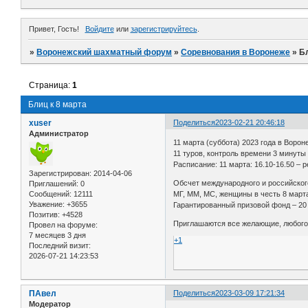
Привет, Гость!
Войдите
или
зарегистрируйтесь
.
»
Воронежский шахматный форум
»
Соревнования в Воронеже
»
Бл
Страница:
1
Блиц к 8 марта
xuser
Поделиться
2023-02-21 20:46:18
Администратор
11 марта (суббота) 2023 года в Ворон
11 туров, контроль времени 3 минуты 
Расписание: 11 марта: 16.10-16.50 – р
Зарегистрирован
: 2014-04-06
Обсчет международного и российског
Приглашений:
0
Сообщений:
12111
МГ, ММ, МС, женщины в честь 8 март
Уважение:
+3655
Гарантированный призовой фонд – 20
Позитив:
+4528
Приглашаются все желающие, любого 
Провел на форуме:
7 месяцев 3 дня
+1
Последний визит:
2026-07-21 14:23:53
ПАвел
Поделиться
2023-03-09 17:21:34
Модератор