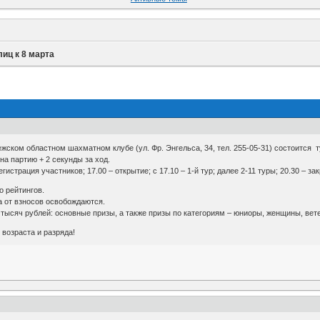
иц к 8 марта
ежском областном шахматном клубе (ул. Фр. Энгельса, 34, тел. 255-05-31) состоится т
на партию + 2 секунды за ход.
егистрация участников; 17.00 – открытие; с 17.10 – 1-й тур; далее 2-11 туры; 20.30 – за
о рейтингов.
а от взносов освобождаются.
 тысяч рублей: основные призы, а также призы по категориям – юниоры, женщины, ве
возраста и разряда!