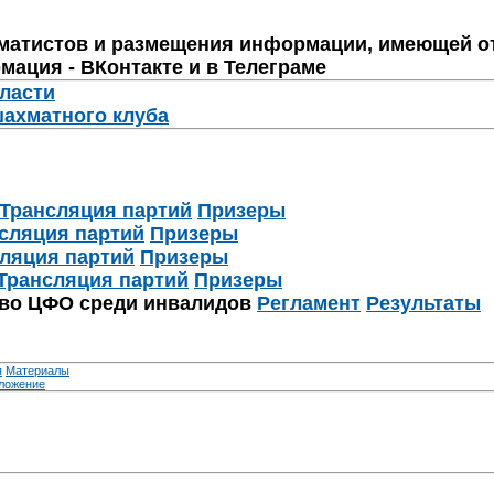
матистов и размещения информации, имеющей о
мация - ВКонтакте и в Телеграме
бласти
шахматного клуба
Трансляция партий
Призеры
сляция партий
Призеры
ляция партий
Призеры
Трансляция партий
Призеры
тво ЦФО среди инвалидов
Регламент
Результаты
я
Материалы
ложение