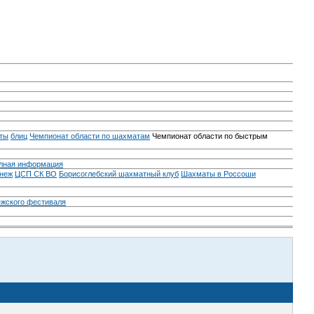
ты
блиц
Чемпионат области по шахматам
Чемпионат области по быстрым
лная информация
неж
ЦСП СК ВО
Борисоглебский шахматный клуб
Шахматы в Россоши
ежского фестиваля