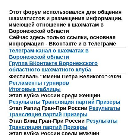
Этот форум использовался для общения
шахматистов и размещения информации,
имеющей отношение к шахматам в
Воронежской области
Сейчас здесь только ссылки, основная
информация - ВКонтакте и в Телеграме
Телеграм-канал о шахматах в
Воронежской области
Группа ВКонтакте Воронежского
областного шахматного клуба
Фестиваль "Имени Петра Великого"-2026
Регламенты турниров
Итоговые таблицы
Этап Кубка России среди женщин
Результаты
Трансляция партий
Призеры
Этап Рапид Гран-При России
Результаты
Трансляция партий
Призеры
Этап Блиц Гран-При России
Результаты
Трансляция партий
Призеры
Этап Кубка России среди мужчин