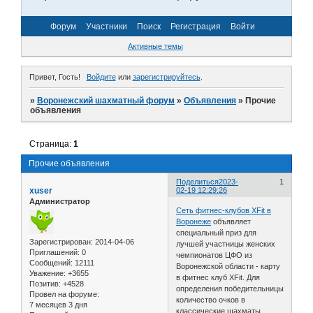
Форум
Участники
Поиск
Регистрация
Войти
Активные темы
Привет, Гость!
Войдите
или
зарегистрируйтесь
.
»
Воронежский шахматный форум
»
Объявления
»
Прочие
объявления
Страница:
1
Прочие объявления
Поделиться
2023-
1
xuser
02-19 12:29:26
Администратор
Сеть фитнес-клубов XFit в
Воронеже
объявляет
специальный приз для
Зарегистрирован
: 2014-04-06
лучшей участницы женских
Приглашений:
0
чемпионатов ЦФО из
Сообщений:
12111
Воронежской области - карту
Уважение:
+3655
в фитнес клуб XFit. Для
Позитив:
+4528
определения победительницы
Провел на форуме:
количество очков в
7 месяцев 3 дня
классические шахматы