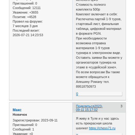
Приглашений:
0
Стоимость полного
Сообщений:
12111
комплекта 500р
Уважение:
+3655
Комплект включает в себя:
Позитив:
+4528
Распечатка партий 1-9 туров,
Провел на форуме:
стартовый лист, финальная
7 месяцев 3 дня
таблица, цифровой материал
Последний визит:
в формате PGN.
2026-07-21 14:23:53
При необходимости
возможна отправка
материалов 1-9 туров
турнира в электронном виде.
Оставить заявки Вы можете у
организаторов турнира на
этаже в «судейской зоне».
По всем вопросам Вы также
можете обращаться к
Алешину Роману тел.
89518750973
0
Поделиться
2023-
3
Макс
09-11 15:17:02
Новичок
Я живу в Туле и у нас здесь
Зарегистрирован
: 2023-09-11
есть прекрасная школа
Приглашений:
0
шахмат
https://chess71.ru
Сообщений:
1
Уважение:
+0