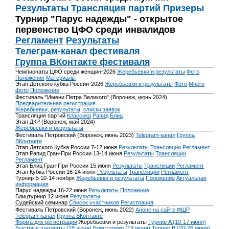
Результаты
Трансляция партий
Призеры
Турнир "Парус надежды" - открытое
первенство ЦФО среди инвалидов
Регламент
Результаты
Телеграм-канал фестиваля
Группа ВКонтакте фестиваля
Чемпионаты ЦФО среди женщин-2026
Жеребьевки и результаты
Фото
Положения
Материалы
Этап Детского кубка России-2026
Жеребьевки и результаты
Фото
Много
фото
Положение
Фестиваль "Имени Петра Великого" (Воронеж, июнь 2024)
Предварительная регистрация
Жеребьевки, результаты, списки заявок
Трансляция партий
Классика
Рапид
Блиц
Этап ДКР (Воронеж, май 2024)
Жеребьевки и результаты
Фестиваль Петровский (Воронеж, июнь 2023)
Telegram-канал
Группа
ВКонтакте
Этап Детского Кубка России 7-12 июня
Результаты
Трансляции
Регламент
Этап Рапид Гран-При России 13-14 июня
Результаты
Трансляции
Регламент
Этап Блиц Гран-При России 15 июня
Результаты
Трансляции
Регламент
Этап Кубка России 16-24 июня
Результаты
Трансляции
Регламент
Турнир Б 10-14 ноября
Жеребьевки и результаты
Положение
Актуальная
информация
Парус надежды 16-22 июня
Результаты
Положение
Блицтурнир 12 июня
Результаты
Судейский семинар
Список участников
Регистрация
Фестиваль Петровский (Воронеж, июнь 2022)
Анонс на сайте ФШР
Telegram-канал
Группа ВКонтакте
Форма для регистрации
Жеребьевки и результаты
Турнир A (10-17 июня)
Быстрые шахматы (18 июня)
Блицтурнир (19 июня)
Турнир B (20-26 июня)