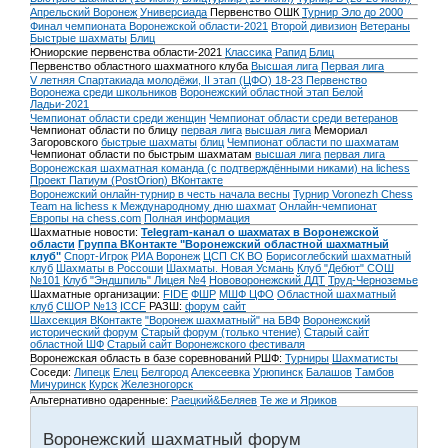
Апрельский Воронеж
Универсиада
Первенство ОШК
Турнир Эло до 2000
Финал чемпионата Воронежской области-2021
Второй дивизион
Ветераны
Быстрые шахматы
Блиц
Юниорские первенства области-2021
Классика
Рапид
Блиц
Первенство областного шахматного клуба
Высшая лига
Первая лига
V летняя Спартакиада молодёжи, II этап (ЦФО) 18-23
Первенство
Воронежа среди школьников
Воронежский областной этап Белой
Ладьи-2021
Чемпионат области среди женщин
Чемпионат области среди ветеранов
Чемпионат области по блицу
первая лига
высшая лига
Мемориал
Загоровского
быстрые шахматы
блиц
Чемпионат области по шахматам
Чемпионат области по быстрым шахматам
высшая лига
первая лига
Воронежская шахматная команда (с подтверждёнными никами) на lichess
Проект Патиум (PostOrion) ВКонтакте
Воронежский онлайн-турнир в честь начала весны
Турнир Voronezh Chess
Team на lichess к Международному дню шахмат
Онлайн-чемпионат
Европы на chess.com
Полная информация
Шахматные новости:
Telegram-канал о шахматах в Воронежской
области
Группа ВКонтакте "Воронежский областной шахматный
клуб"
Спорт-Игрок
РИА Воронеж
ЦСП СК ВО
Борисоглебский шахматный
клуб
Шахматы в Россоши
Шахматы. Новая Усмань
Клуб "Дебют" СОШ
№101
Клуб "Эндшпиль" Лицея №4
Нововоронежский ДДТ
Труд-Черноземье
Шахматные организации:
FIDE
ФШР
МШФ ЦФО
Областной шахматный
клуб
СШОР №13
ICCF
РАЗШ:
форум
сайт
Шахсекция ВКонтакте
"Воронеж шахматный" на БВФ
Воронежский
исторический форум
Cтарый форум (только чтение)
Старый сайт
областной ШФ
Старый сайт Воронежского фестиваля
Воронежская область в базе соревнований РШФ:
Турниры
Шахматисты
Соседи:
Липецк
Елец
Белгород
Алексеевка
Урюпинск
Балашов
Тамбов
Мичуринск
Курск
Железногорск
Альтернативно одаренные:
Раецкий&Беляев
Те же и Яриков
Воронежский шахматный форум