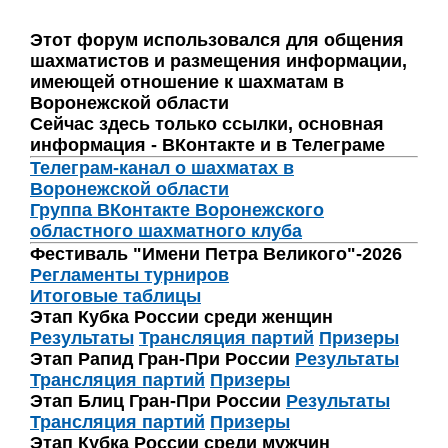
Этот форум использовался для общения
шахматистов и размещения информации,
имеющей отношение к шахматам в
Воронежской области
Сейчас здесь только ссылки, основная
информация - ВКонтакте и в Телеграме
Телеграм-канал о шахматах в
Воронежской области
Группа ВКонтакте Воронежского
областного шахматного клуба
Фестиваль "Имени Петра Великого"-2026
Регламенты турниров
Итоговые таблицы
Этап Кубка России среди женщин
Результаты
Трансляция партий
Призеры
Этап Рапид Гран-При России
Результаты
Трансляция партий
Призеры
Этап Блиц Гран-При России
Результаты
Трансляция партий
Призеры
Этап Кубка России среди мужчин