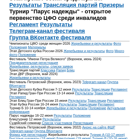
Результаты
Трансляция партий
Призеры
Турнир "Парус надежды" - открытое
первенство ЦФО среди инвалидов
Регламент
Результаты
Телеграм-канал фестиваля
Группа ВКонтакте фестиваля
Чемпионаты ЦФО среди женщин-2026
Жеребьевки и результаты
Фото
Положения
Материалы
Этап Детского кубка России-2026
Жеребьевки и результаты
Фото
Много
фото
Положение
Фестиваль "Имени Петра Великого" (Воронеж, июнь 2024)
Предварительная регистрация
Жеребьевки, результаты, списки заявок
Трансляция партий
Классика
Рапид
Блиц
Этап ДКР (Воронеж, май 2024)
Жеребьевки и результаты
Фестиваль Петровский (Воронеж, июнь 2023)
Telegram-канал
Группа
ВКонтакте
Этап Детского Кубка России 7-12 июня
Результаты
Трансляции
Регламент
Этап Рапид Гран-При России 13-14 июня
Результаты
Трансляции
Регламент
Этап Блиц Гран-При России 15 июня
Результаты
Трансляции
Регламент
Этап Кубка России 16-24 июня
Результаты
Трансляции
Регламент
Турнир Б 10-14 ноября
Жеребьевки и результаты
Положение
Актуальная
информация
Парус надежды 16-22 июня
Результаты
Положение
Блицтурнир 12 июня
Результаты
Судейский семинар
Список участников
Регистрация
Фестиваль Петровский (Воронеж, июнь 2022)
Анонс на сайте ФШР
Telegram-канал
Группа ВКонтакте
Форма для регистрации
Жеребьевки и результаты
Турнир A (10-17 июня)
Быстрые шахматы (18 июня)
Блицтурнир (19 июня)
Турнир B (20-26 июня)