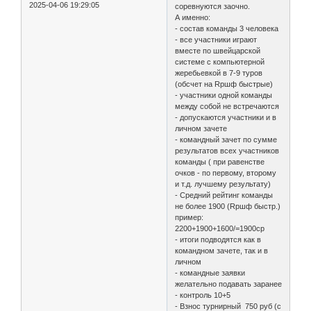
2025-04-06 19:29:05
соревнуются заочно.
А именно:
- состав команды 3 человека
- все участники играют
вместе по швейцарской
системе с компьютерной
жеребьевкой в 7-9 туров
(обсчет на Rршф быстрые)
- участники одной команды
между собой не встречаются
- допускаются участники и в
личном зачете
- командный зачет по сумме
результатов всех участников
команды ( при равенстве
очков - по первому, второму
и т.д. лучшему результату)
- Средний рейтинг команды
не более 1900 (Rршф быстр.)
пример:
2200+1900+1600/=1900ср
- итоги подводятся как в
командном зачете, так и в
личном
- командные заявки
желательно подавать заранее
- контроль 10+5
- Взнос турнирный 750 руб (с