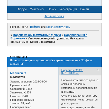
Форум
Участники
Поиск
Регистрация
Войти
Активные темы
Привет, Гость!
Войдите
или
зарегистрируйтесь
.
»
Воронежский шахматный форум
»
Соревнования в
Воронеже
»
Лично-командный турнир по быстрым
шахматам в "Кофе и шахматы"
Страница:
1
Лично-командный турнир по быстрым шахматам в "Кофе и
шахматы"
Поделиться
2023-
1
Маликов С
02-18 13:31:48
Модератор
Надо сказать, что это одно из
Зарегистрирован
: 2014-04-06
самых интересных
Приглашений:
0
командных соревнований по
Сообщений:
1452
шахматам.
Уважение:
+1378
Суть его заключается в том,
Позитив:
+548
что команды не встречаются
Провел на форуме:
1 месяц 15 дней
друг с другом
Последний визит:
непосредственно, а как бы