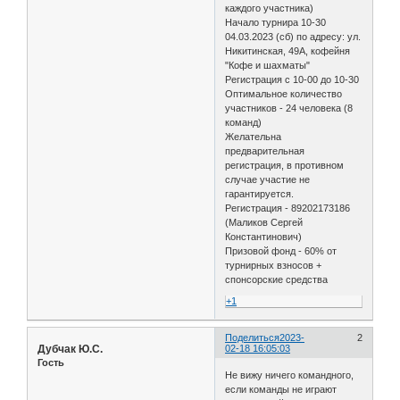
каждого участника)
Начало турнира 10-30
04.03.2023 (сб) по адресу: ул.
Никитинская, 49А, кофейня
"Кофе и шахматы"
Регистрация с 10-00 до 10-30
Оптимальное количество
участников - 24 человека (8
команд)
Желательна
предварительная
регистрация, в противном
случае участие не
гарантируется.
Регистрация - 89202173186
(Маликов Сергей
Константинович)
Призовой фонд - 60% от
турнирных взносов +
спонсорские средства
+1
Поделиться
2023-
2
Дубчак Ю.С.
02-18 16:05:03
Гость
Не вижу ничего командного,
если команды не играют