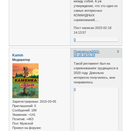
между собой. А уж
утверждение, что это одно из
самых интересных
КОМАНДНЫХ
соревнований.....
Пост написан 2023-02-18
14:13:57
0
Поделиться
2023-
3
Kamin
02-18 16:51:33
Модератор
Такой регламент был на
соревнованиях трудящихся в
2020 году. Довольно
интересно получилось, мне
понравилось
0
Зарегистрирован
: 2015-03-05
Приглашений:
0
Сообщений:
189
Уважение:
+141
Позитив:
+463
Пол:
Мужской
Провел на форуме: