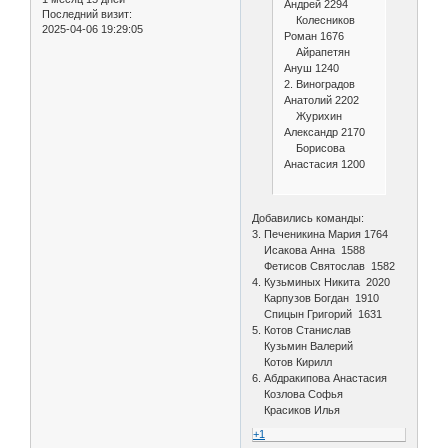
Андрей 2294
Последний визит:
Колесников
2025-04-06 19:29:05
Роман 1676
Айрапетян
Ануш 1240
2. Виноградов
Анатолий 2202
Журихин
Александр 2170
Борисова
Анастасия 1200
Добавились команды:
3. Печеникина Мария 1764
Исакова Анна 1588
Фетисов Святослав 1582
4. Кузьминых Никита 2020
Карпузов Богдан 1910
Спицын Григорий 1631
5. Котов Станислав
Кузьмин Валерий
Котов Кирилл
6. Абдракипова Анастасия
Козлова Софья
Красиков Илья
+1