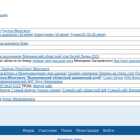
ация
л
Группа ВКонтакте
 шахматы (18 июня)
Блицтурнир (19 июня)
Турнир B (20-26 июня)
ые шахматы
Блиц
и школьников
Воронежский областной этап Белой Ладьи-2021
т области по блицу
первая лига
высшая лига
Мемориал Загоровского
быстрые шахма
 Патиум (PostOrion) ВКонтакте
на lichess к Международному дню шахмат
Онлайн-чемпионат Европы на chess.com
По
уппа ВКонтакте "Воронежский областной шахматный клуб"
Спорт-Игрок
РИА Воро
ововоронежский ДДТ
Труд-Черноземье
Р №13
ICCF
РАЗШ:
форум
сайт
 форум
Cтарый форум (только чтение)
Старый сайт областной ШФ
Старый сайт Ворон
к
Курск
Железногорск
Форум
Участники
Поиск
Регистрация
Войти
Активные темы