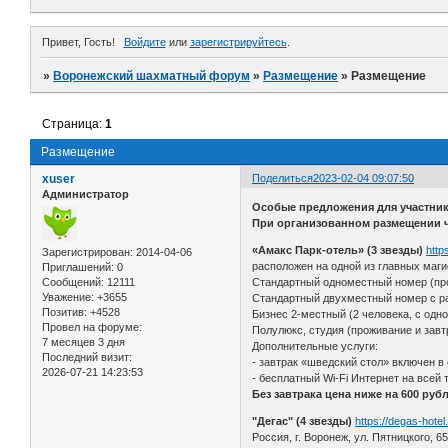
Привет, Гость!
Войдите
или
зарегистрируйтесь
.
»
Воронежский шахматный форум
»
Размещение
»
Размещение
Страница:
1
Размещение
xuser
Поделиться
2023-02-04 09:07:50
Администратор
Особые предложения для участник
При организованном размещении ч
«Амакс Парк-отель» (3 звезды)
http
Зарегистрирован
: 2014-04-06
расположен на одной из главных маги
Приглашений:
0
Сообщений:
12111
Стандартный одноместный номер (про
Уважение:
+3655
Стандартный двухместный номер с ра
Позитив:
+4528
Бизнес 2-местный (2 человека, с одн
Провел на форуме:
Полулюкс, студия (проживание и завтр
7 месяцев 3 дня
Дополнительные услуги:
Последний визит:
- завтрак «шведский стол» включен 
2026-07-21 14:23:53
- бесплатный Wi-Fi Интернет на всей 
Без завтрака цена ниже на 600 рубл
"Дегас" (4 звезды)
https://degas-hotel.
Россия, г. Воронеж, ул. Пятницкого, 65