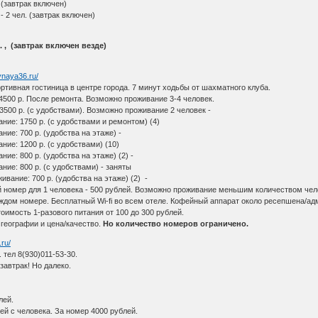
 (завтрак включен)
- 2 чел. (завтрак включен)
л. , (завтрак включен везде)
eynaya36.ru/
ортивная гостиница в центре города. 7 минут ходьбы от шахматного клуба.
 4500 р. После ремонта. Возможно проживание 3-4 человек.
3500 р. (с удобствами). Возможно проживание 2 человек -
ние: 1750 р. (с удобствами и ремонтом) (4)
ие: 700 р. (удобства на этаже) -
ие: 1200 р. (с удобствами) (10)
ие: 800 р. (удобства на этаже) (2) -
ие: 800 р. (с удобствами) - заняты
ивание: 700 р. (удобства на этаже) (2) -
 номер для 1 человека - 500 рублей. Возможно проживание меньшим количеством чел
аждом номере. Бесплатный Wi-fi во всем отеле. Кофейный аппарат около ресепшена/ад
оимость 1-разового питания от 100 до 300 рублей.
географии и цена/качество.
Но количество номеров ограничено.
.ru/
 тел 8(930)011-53-30.
автрак! Но далеко.
лей.
й с человека. За номер 4000 рублей.