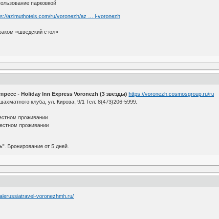
ользование парковкой
ps://azimuthotels.com/ru/voronezh/az … l-voronezh
раком «шведский стол»
есс - Holiday Inn Express Voronezh (3 звезды)
https://voronezh.cosmosgroup.ru/ru
шахматного клуба, ул. Кирова, 9/1 Тел: 8(473)206-5999.
естном проживании
местном проживании
". Бронирование от 5 дней.
/salerussiatravel-voronezhmh.ru/