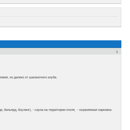
1
овия, но далеко от шахматного клуба.
р, бильярд, боулинг), - сауна на территории отеля, - охраняемая парковка