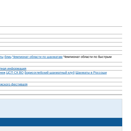
ты
блиц
Чемпионат области по шахматам
Чемпионат области по быстрым
лная информация
неж
ЦСП СК ВО
Борисоглебский шахматный клуб
Шахматы в Россоши
ежского фестиваля