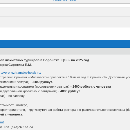
ов шахматных турниров в Воронеже! Цены на 2025 год.
ерез Сиротина П.М.
s://voronezh.amaks-hotels.ru/
стралей Воронежа – Московском проспекте в 10 км от ж/д «Воронеж -1». Достойные усл
живание и завтрак) -
2400 руб/сут.
здельными кроватями (проживание и завтрак) -
2400 руб/сут. с человека
ой двуспальной кроватью, с завтраком) -
4800 руб/сут.
ак) - по запросу
в стоимость номера,
территории отеля, - круглосуточная работа ресторанно-развлекательного комплекса (ба
ей с человека.
ru/
А. Тел. (473)269-43-23