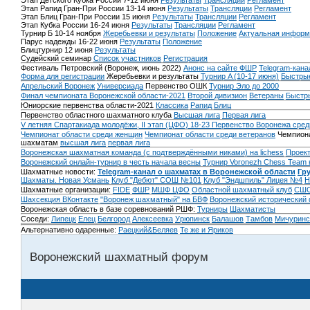
Этап Детского Кубка России 7-12 июня
Результаты
Трансляции
Регламент
Этап Рапид Гран-При России 13-14 июня
Результаты
Трансляции
Регламент
Этап Блиц Гран-При России 15 июня
Результаты
Трансляции
Регламент
Этап Кубка России 16-24 июня
Результаты
Трансляции
Регламент
Турнир Б 10-14 ноября
Жеребьевки и результаты
Положение
Актуальная информ
Парус надежды 16-22 июня
Результаты
Положение
Блицтурнир 12 июня
Результаты
Судейский семинар
Список участников
Регистрация
Фестиваль Петровский (Воронеж, июнь 2022)
Анонс на сайте ФШР
Telegram-кана
Форма для регистрации
Жеребьевки и результаты
Турнир A (10-17 июня)
Быстрые
Апрельский Воронеж
Универсиада
Первенство ОШК
Турнир Эло до 2000
Финал чемпионата Воронежской области-2021
Второй дивизион
Ветераны
Быстр
Юниорские первенства области-2021
Классика
Рапид
Блиц
Первенство областного шахматного клуба
Высшая лига
Первая лига
V летняя Спартакиада молодёжи, II этап (ЦФО) 18-23
Первенство Воронежа сред
Чемпионат области среди женщин
Чемпионат области среди ветеранов
Чемпиона
шахматам
высшая лига
первая лига
Воронежская шахматная команда (с подтверждёнными никами) на lichess
Проект
Воронежский онлайн-турнир в честь начала весны
Турнир Voronezh Chess Team 
Шахматные новости:
Telegram-канал о шахматах в Воронежской области
Гр
Шахматы. Новая Усмань
Клуб "Дебют" СОШ №101
Клуб "Эндшпиль" Лицея №4
Н
Шахматные организации:
FIDE
ФШР
МШФ ЦФО
Областной шахматный клуб
СШО
Шахсекция ВКонтакте
"Воронеж шахматный" на БВФ
Воронежский исторический
Воронежская область в базе соревнований РШФ:
Турниры
Шахматисты
Соседи:
Липецк
Елец
Белгород
Алексеевка
Урюпинск
Балашов
Тамбов
Мичуринс
Альтернативно одаренные:
Раецкий&Беляев
Те же и Яриков
Воронежский шахматный форум