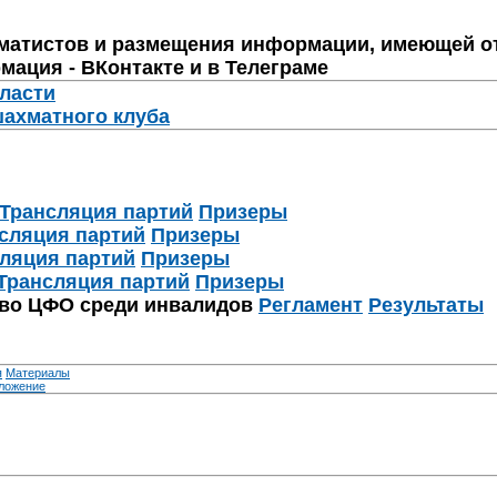
матистов и размещения информации, имеющей о
мация - ВКонтакте и в Телеграме
бласти
шахматного клуба
Трансляция партий
Призеры
сляция партий
Призеры
ляция партий
Призеры
Трансляция партий
Призеры
тво ЦФО среди инвалидов
Регламент
Результаты
я
Материалы
ложение