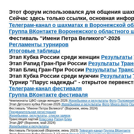
Этот форум использовался для общения шах
Сейчас здесь только ссылки, основная инфор
Телеграм-канал о шахматах в Воронежской о
Группа ВКонтакте Воронежского областного 
Фестиваль "Имени Петра Великого"-2026
Регламенты турниров
Итоговые таблицы
Этап Кубка России среди женщин
Результаты
Этап Рапид Гран-При России
Результаты
Тран
Этап Блиц Гран-При России
Результаты
Транс
Этап Кубка России среди мужчин
Результаты
Турнир "Парус надежды" - открытое первенс
Телеграм-канал фестиваля
Группа ВКонтакте фестиваля
Чемпионаты ЦФО среди женщин-2026
Жеребьевки и результаты
Фото
Положени
Этап Детского кубка России-2026
Жеребьевки и результаты
Фото
Много фото
По
Фестиваль "Имени Петра Великого" (Воронеж, июнь 2024)
Предварительная регистрация
Жеребьевки, результаты, списки заявок
Трансляция партий
Классика
Рапид
Блиц
Этап ДКР (Воронеж, май 2024)
Жеребьевки и результаты
Фестиваль Петровский (Воронеж, июнь 2023)
Telegram-канал
Группа ВКонтакте