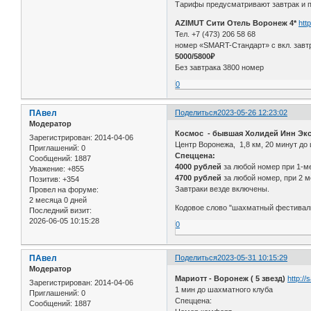
Тарифы предусматривают завтрак и п
AZIMUT Сити Отель Воронеж 4*
htt
Тел. +7 (473) 206 58 68
номер «SMART-Стандарт» с вкл. завт
5000/5800₽
Без завтрака 3800 номер
0
ПАвел
Поделиться
2023-05-26 12:23:02
Модератор
Космос - бывшая Холидей Инн Экспр
Зарегистрирован
: 2014-04-06
Центр Воронежа, 1,8 км, 20 минут до 
Приглашений:
0
Спеццена:
Сообщений:
1887
4000 рублей
за любой номер при 1-м
Уважение:
+855
4700 рублей
за любой номер, при 2 
Позитив:
+354
Завтраки везде включены.
Провел на форуме:
2 месяца 0 дней
Кодовое слово "шахматный фестиваль
Последний визит:
2026-06-05 10:15:28
0
ПАвел
Поделиться
2023-05-31 10:15:29
Модератор
Мариотт - Воронеж ( 5 звезд)
http:/
Зарегистрирован
: 2014-04-06
1 мин до шахматного клуба
Приглашений:
0
Спеццена:
Сообщений:
1887