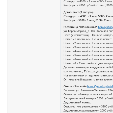
Стандарт – 4100 - 1 чел, 4800- 2 чел.
Комфорт – 4500 рублей - 1 чел., 5200 
Дегас-лайт (3 звезды)
Стандарт – 4300 - 1 чел, 5300- 2 че
Комфорт -
5100 - 1 чел, 6100 - 2 чел
Гостиница "Юбилейная"
http://yubil
ул. Карла Маркса, д. 116. Хорошая сп
Люкс (2-комнатный) - Цена за номер:
Номер <1-местный> - Цена за номер: 
Номер <2-местный> - Цена за прожива
Номер <3-местный> - Цена за проживан
Номер <4-местный> - Цена за проживан
Номер <5-местный> - Цена за проживан
Номер <6-местный> - Цена за проживан
Номер <6 и 7 местный> - Цена за прож
Дополнительная раскладушка в любой
круглосуточно, ТV и холодильник в к
Новая столовая от администратора ст
Оптимальный вариант с точки зрения 
Отель «Ямской»
https://yamskoyhotel
Воронеж, ул. Антонова-Овсеенко, 25А.
Очень достойные условия и хороший з
За одноместный номер – 3200 рублей
Двухместный номер:
Одноместное размещение – 3200 руб
Двухместное размещение - 2000 рубле