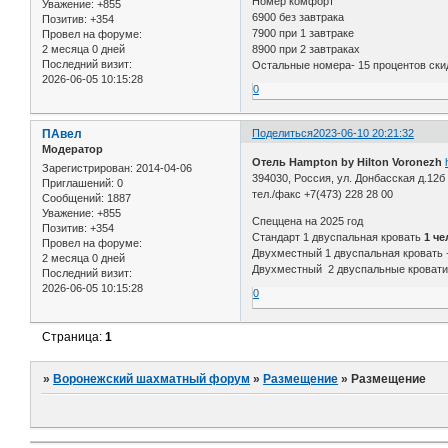
Номер комфорт
Уважение:
+855
6900 без завтрака
Позитив:
+354
7900 при 1 завтраке
Провел на форуме:
2 месяца 0 дней
8900 при 2 завтраках
Последний визит:
Остальные номера- 15 процентов ски
2026-06-05 10:15:28
0
ПАвел
Поделиться
2023-06-10 20:21:32
Модератор
Отель Hampton by Hilton Voronezh
Зарегистрирован
: 2014-04-06
394030, Россия, ул. Донбасская д.12б
Приглашений:
0
тел./факс +7(473) 228 28 00
Сообщений:
1887
Уважение:
+855
Спеццена на 2025 год
Позитив:
+354
Стандарт 1 двуспальная кровать
1 че
Провел на форуме:
Двухместный 1 двуспальная кровать 
2 месяца 0 дней
Двухместный 2 двуспальные кроват
Последний визит:
2026-06-05 10:15:28
0
Страница:
1
»
Воронежский шахматный форум
»
Размещение
»
Размещение