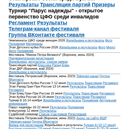
Результаты
Трансляция партий
Призеры
Турнир "Парус надежды" - открытое
первенство ЦФО среди инвалидов
Регламент
Результаты
Телеграм-канал фестиваля
Группа ВКонтакте фестиваля
Чемпионаты ЦФО среди женщин-2026
Жеребьевки и результаты
Фото
Положения
Материалы
Этап Детского кубка России-2026
Жеребьевки и результаты
Фото
Много
фото
Положение
Фестиваль "Имени Петра Великого" (Воронеж, июнь 2024)
Предварительная регистрация
Жеребьевки, результаты, списки заявок
Трансляция партий
Классика
Рапид
Блиц
Этап ДКР (Воронеж, май 2024)
Жеребьевки и результаты
Фестиваль Петровский (Воронеж, июнь 2023)
Telegram-канал
Группа
ВКонтакте
Этап Детского Кубка России 7-12 июня
Результаты
Трансляции
Регламент
Этап Рапид Гран-При России 13-14 июня
Результаты
Трансляции
Регламент
Этап Блиц Гран-При России 15 июня
Результаты
Трансляции
Регламент
Этап Кубка России 16-24 июня
Результаты
Трансляции
Регламент
Турнир Б 10-14 ноября
Жеребьевки и результаты
Положение
Актуальная
информация
Парус надежды 16-22 июня
Результаты
Положение
Блицтурнир 12 июня
Результаты
Судейский семинар
Список участников
Регистрация
Фестиваль Петровский (Воронеж, июнь 2022)
Анонс на сайте ФШР
Telegram-канал
Группа ВКонтакте
Форма для регистрации
Жеребьевки и результаты
Турнир A (10-17 июня)
Быстрые шахматы (18 июня)
Блицтурнир (19 июня)
Турнир B (20-26 июня)