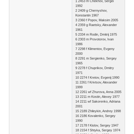
1 2453 m Chekhov, Sergei
1992
2 2409 g Chernyshov,
Konstantin 1967
3 2360 f Popov, Maksim 2005
4 2359 g Raetsky, Alexander
1961
5 2334 m Rodin, Dmitrij 1975
6 2303 m Provotorov, Ivan
1986
7 2298 f Klimentov, Evgeny
2000
8 2291 m Sergienko, Sergey
1965
9 2278 f Chuprikov, Dmitry
1971
10 2274 f Kretov, Evgenij 1990
11 2261 f Krivtsov, Alexander
1999
12 2261 wf Zhurova, Anna 2005
13 2211 m Kostin, Alexey 1977
14 2211 wf Sakorenko, Adriana
2001
15 2189 Zhileykin, Andrey 1998
16 2186 Kovalenko, Sergey
1990
17 2178 f Kislov, Sergey 1947
18 2154 f Shtyka, Sergey 1974