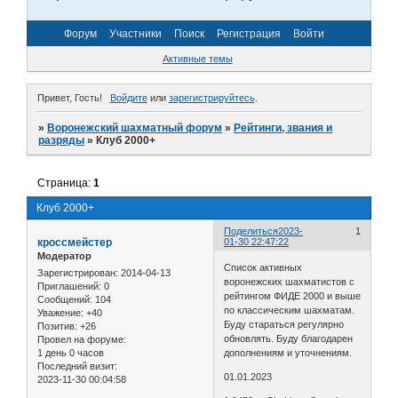
Форум
Участники
Поиск
Регистрация
Войти
Активные темы
Привет, Гость!
Войдите
или
зарегистрируйтесь
.
»
Воронежский шахматный форум
»
Рейтинги, звания и
разряды
»
Клуб 2000+
Страница:
1
Клуб 2000+
Поделиться
2023-
1
кроссмейстер
01-30 22:47:22
Модератор
Список активных
Зарегистрирован
: 2014-04-13
воронежских шахматистов с
Приглашений:
0
рейтингом ФИДЕ 2000 и выше
Сообщений:
104
по классическим шахматам.
Уважение:
+40
Буду стараться регулярно
Позитив:
+26
обновлять. Буду благодарен
Провел на форуме:
1 день 0 часов
дополнениям и уточнениям.
Последний визит:
01.01.2023
2023-11-30 00:04:58