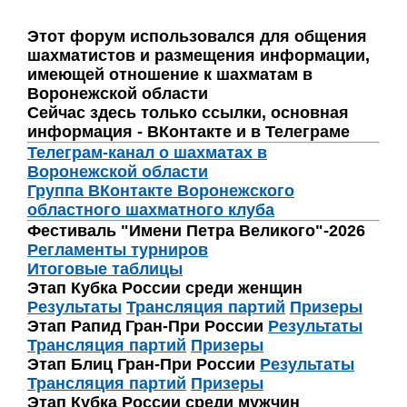
Этот форум использовался для общения
шахматистов и размещения информации,
имеющей отношение к шахматам в
Воронежской области
Сейчас здесь только ссылки, основная
информация - ВКонтакте и в Телеграме
Телеграм-канал о шахматах в
Воронежской области
Группа ВКонтакте Воронежского
областного шахматного клуба
Фестиваль "Имени Петра Великого"-2026
Регламенты турниров
Итоговые таблицы
Этап Кубка России среди женщин
Результаты
Трансляция партий
Призеры
Этап Рапид Гран-При России
Результаты
Трансляция партий
Призеры
Этап Блиц Гран-При России
Результаты
Трансляция партий
Призеры
Этап Кубка России среди мужчин