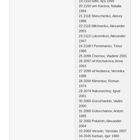
19 2150 Ioffe, Ilya 1999
20 2150 wm Kareva, Natalia
1994
21 2118 Shevchenko, Alexey
1986
22 2115 Mikhnenko, Alexander
2001
23 2113 Lukovnikov, Alexander
1947
24 2108 f Ponomariov, Timur
1988
25 2099 Chernov, Vladimir 2001
26 2097 wf Kochukova, Anna
2001
27 2096 wf Avdeeva, Veronika
1988
28 2094 Klimentov, Roman
1974
29 2074 Nakonechny, Ignat
2001
30 2065 Gorozhankin, Vadim
2000
31 2060 Golovchanov, Artiom
1985
32 2060 Polukhin, Alexander
2004
33 2060 Voronin, Yaroslav 2007
34 2045 Karban, Igor 1980