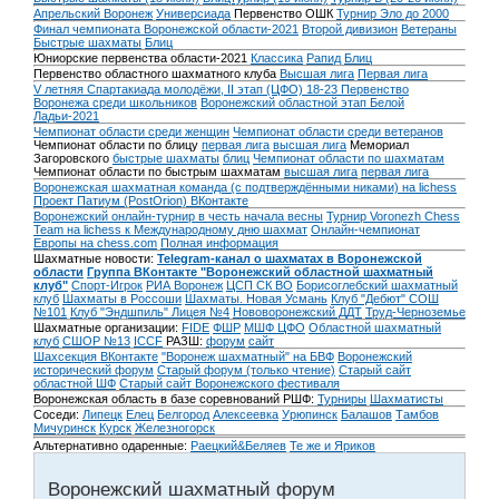
Апрельский Воронеж
Универсиада
Первенство ОШК
Турнир Эло до 2000
Финал чемпионата Воронежской области-2021
Второй дивизион
Ветераны
Быстрые шахматы
Блиц
Юниорские первенства области-2021
Классика
Рапид
Блиц
Первенство областного шахматного клуба
Высшая лига
Первая лига
V летняя Спартакиада молодёжи, II этап (ЦФО) 18-23
Первенство
Воронежа среди школьников
Воронежский областной этап Белой
Ладьи-2021
Чемпионат области среди женщин
Чемпионат области среди ветеранов
Чемпионат области по блицу
первая лига
высшая лига
Мемориал
Загоровского
быстрые шахматы
блиц
Чемпионат области по шахматам
Чемпионат области по быстрым шахматам
высшая лига
первая лига
Воронежская шахматная команда (с подтверждёнными никами) на lichess
Проект Патиум (PostOrion) ВКонтакте
Воронежский онлайн-турнир в честь начала весны
Турнир Voronezh Chess
Team на lichess к Международному дню шахмат
Онлайн-чемпионат
Европы на chess.com
Полная информация
Шахматные новости:
Telegram-канал о шахматах в Воронежской
области
Группа ВКонтакте "Воронежский областной шахматный
клуб"
Спорт-Игрок
РИА Воронеж
ЦСП СК ВО
Борисоглебский шахматный
клуб
Шахматы в Россоши
Шахматы. Новая Усмань
Клуб "Дебют" СОШ
№101
Клуб "Эндшпиль" Лицея №4
Нововоронежский ДДТ
Труд-Черноземье
Шахматные организации:
FIDE
ФШР
МШФ ЦФО
Областной шахматный
клуб
СШОР №13
ICCF
РАЗШ:
форум
сайт
Шахсекция ВКонтакте
"Воронеж шахматный" на БВФ
Воронежский
исторический форум
Cтарый форум (только чтение)
Старый сайт
областной ШФ
Старый сайт Воронежского фестиваля
Воронежская область в базе соревнований РШФ:
Турниры
Шахматисты
Соседи:
Липецк
Елец
Белгород
Алексеевка
Урюпинск
Балашов
Тамбов
Мичуринск
Курск
Железногорск
Альтернативно одаренные:
Раецкий&Беляев
Те же и Яриков
Воронежский шахматный форум