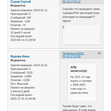
Cуров Сергей
05-19 17:03:12
Модератор
Спасибо что проводите такие
Зарегистрирован
: 2018-01-11
турниры!!!Но три возрастные
Приглашений:
0
категории по командам??
Сообщений:
180
Удачи!
Уважение:
+109
Позитив:
+9
0
Провел на форуме:
10 дней 0 часов
Последний визит:
2023-06-14 21:29:50
Поделиться
2022-
18
Яурова Инна
05-19 17:12:00
Модератор
Зарегистрирован
: 2014-10-11
АРБ
Приглашений:
0
написал(а):
Сообщений:
1515
Уважение:
+1080
Ну 2011-12 году
Позитив:
+1246
играть в турнире
Пол:
Женский
с 2005-2007,
Провел на форуме:
тоже ещё то
1 месяц 5 дней
удовольствие.
Последний визит:
2023-12-15 22:46:08
Турнир будет один, это
однозначно. Я тоже вчера