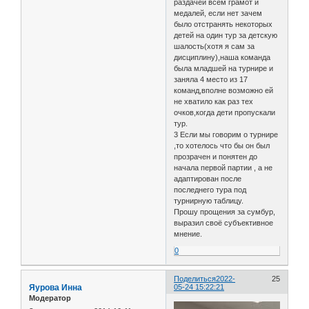
раздачей всем грамот и
медалей, если нет зачем
было отстранять некоторых
детей на один тур за детскую
шалость(хотя я сам за
дисциплину),наша команда
была младшей на турнире и
заняла 4 место из 17
команд,вполне возможно ей
не хватило как раз тех
очков,когда дети пропускали
тур.
3 Если мы говорим о турнире
,то хотелось что бы он был
прозрачен и понятен до
начала первой партии , а не
адаптирован после
последнего тура под
турнирную таблицу.
Прошу прощения за сумбур,
выразил своё субъективное
мнение.
0
Поделиться
2022-
25
Яурова Инна
05-24 15:22:21
Модератор