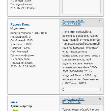
7 месяцев 3 дня
Последний визит:
2026-07-21 14:23:53
Поделиться
2022-
2
Яурова Инна
05-17 18:13:20
Модератор
Поясните, пожалуйста,
Зарегистрирован
: 2014-10-11
несколько вопросов. Турнир
Приглашений:
0
будет общий, 9 туров или три
Сообщений:
1515
турнира в каждой возрастной
Уважение:
+1080
группе? Команда по составу
Позитив:
+1246
участников должна
Пол:
Женский
Провел на форуме:
обязательно соответствовать
1 месяц 5 дней
критериям возрастной
Последний визит:
группы, т.е. все четверо
2023-12-15 22:46:08
игроков должны быть 2005-
2007, 2008-2010, 2011 и
младше? То есть 2010 год
никак не может быть вместе
с 2007 или с 2011?
0
Поделиться
2022-
3
xuser
05-17 20:01:14
Администратор
Турнир будет общий, 7 туров