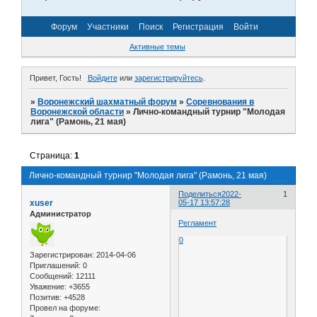
Форум
Участники
Поиск
Регистрация
Войти
Активные темы
Привет, Гость!
Войдите
или
зарегистрируйтесь
.
»
Воронежский шахматный форум
»
Соревнования в
Воронежской области
»
Лично-командный турнир "Молодая
лига" (Рамонь, 21 мая)
Страница:
1
Лично-командный турнир "Молодая лига" (Рамонь, 21 мая)
Поделиться
2022-
1
xuser
05-17 13:57:28
Администратор
Регламент
0
Зарегистрирован
: 2014-04-06
Приглашений:
0
Сообщений:
12111
Уважение:
+3655
Позитив:
+4528
Провел на форуме: