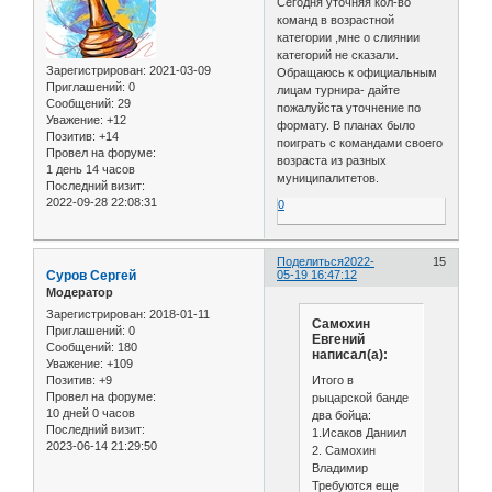
Сегодня уточняя кол-во
команд в возрастной
категории ,мне о слиянии
категорий не сказали.
Зарегистрирован
: 2021-03-09
Обращаюсь к официальным
Приглашений:
0
лицам турнира- дайте
Сообщений:
29
пожалуйста уточнение по
Уважение:
+12
формату. В планах было
Позитив:
+14
поиграть с командами своего
Провел на форуме:
возраста из разных
1 день 14 часов
муниципалитетов.
Последний визит:
2022-09-28 22:08:31
0
Поделиться
2022-
15
Cуров Сергей
05-19 16:47:12
Модератор
Зарегистрирован
: 2018-01-11
Самохин
Приглашений:
0
Евгений
Сообщений:
180
написал(а):
Уважение:
+109
Позитив:
+9
Итого в
Провел на форуме:
рыцарской банде
10 дней 0 часов
два бойца:
Последний визит:
1.Исаков Даниил
2023-06-14 21:29:50
2. Самохин
Владимир
Требуются еще