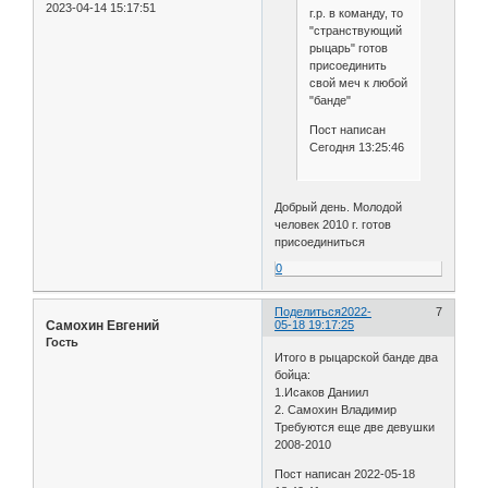
2023-04-14 15:17:51
г.р. в команду, то
"странствующий
рыцарь" готов
присоединить
свой меч к любой
"банде"
Пост написан
Сегодня 13:25:46
Добрый день. Молодой
человек 2010 г. готов
присоединиться
0
Поделиться
2022-
7
Самохин Евгений
05-18 19:17:25
Гость
Итого в рыцарской банде два
бойца:
1.Исаков Даниил
2. Самохин Владимир
Требуются еще две девушки
2008-2010
Пост написан 2022-05-18