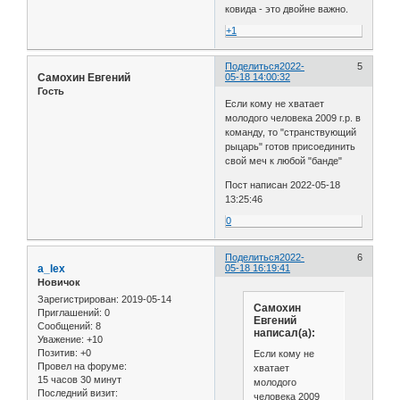
ковида - это двойне важно.
+1
Поделиться
2022-
5
Самохин Евгений
05-18 14:00:32
Гость
Если кому не хватает
молодого человека 2009 г.р. в
команду, то "странствующий
рыцарь" готов присоединить
свой меч к любой "банде"
Пост написан 2022-05-18
13:25:46
0
Поделиться
2022-
6
a_lex
05-18 16:19:41
Новичок
Зарегистрирован
: 2019-05-14
Самохин
Приглашений:
0
Евгений
Сообщений:
8
написал(а):
Уважение:
+10
Позитив:
+0
Если кому не
Провел на форуме:
хватает
15 часов 30 минут
молодого
Последний визит:
человека 2009