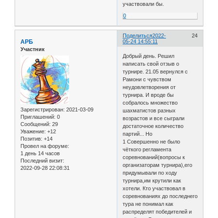
участвовали бы.
0
Поделиться
2022-
24
АРБ
05-24 14:55:11
Участник
Добрый день. Решил
написать свой отзыв о
турнире. 21.05 вернулся с
Рамони с чувством
неудовлетворения от
турнира. И вроде бы
собралось множество
Зарегистрирован
: 2021-03-09
шахматистов разных
Приглашений:
0
возрастов и все сыграли
Сообщений:
29
достаточное количество
Уважение:
+12
партий... Но
Позитив:
+14
1 Совершенно не было
Провел на форуме:
чёткого регламента
1 день 14 часов
соревнований(вопросы к
Последний визит:
организаторам турнира),его
2022-09-28 22:08:31
придумывали по ходу
турнира,им крутили как
хотели. Кто участвовал в
соревнованиях до последнего
тура не понимал как
распределят победителей и