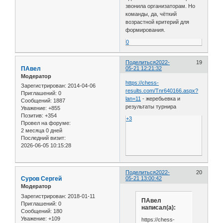
звонила организаторам. Но
команды, да, чёткий
возрастной критерий для
формирования.
0
Поделиться
2022-
19
ПАвел
05-21 12:21:32
Модератор
https://chess-
Зарегистрирован
: 2014-04-06
results.com/Tnr640166.aspx?
Приглашений:
0
lan=11
- жеребьевка и
Сообщений:
1887
результаты турнира
Уважение:
+855
Позитив:
+354
+3
Провел на форуме:
2 месяца 0 дней
Последний визит:
2026-06-05 10:15:28
Поделиться
2022-
20
Cуров Сергей
05-21 13:00:42
Модератор
Зарегистрирован
: 2018-01-11
ПАвел
Приглашений:
0
написал(а):
Сообщений:
180
Уважение:
+109
https://chess-