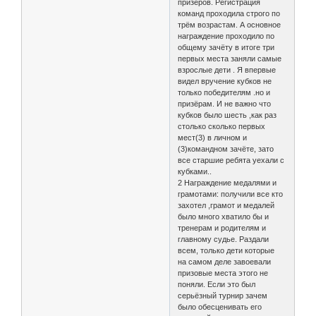
призёров. Регистрация
команд проходила строго по
трём возрастам. А основное
награждение проходило по
общему зачёту в итоге три
первых места заняли самые
взрослые дети . Я впервые
видел вручение кубков не
только победителям .но и
призёрам. И не важно что
кубков было шесть ,как раз
столько сколько первых
мест(3) в личном и
(3)командном зачёте, зато
все старшие ребята уехали с
кубками..
2 Награждение медалями и
грамотами: получили все кто
захотел ,грамот и медалей
было много хватило бы и
тренерам и родителям и
главному судье. Раздали
всем, только дети которые
на самом деле завоевали
призовые места этого не
поняли. Если это был
серьёзный турнир зачем
было обесценивать его