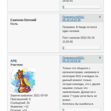
18:42:41
0
Поделиться
2022-
8
Самохин Евгений
05-19 14:22:36
Гость
Поправка. В банде остался
один человек
Пост написан 2022-05-19
11:03:40
0
Поделиться
2022-
9
АРБ
05-19 16:03:16
Участник
Только что общался с
организаторами, например в
категории 2011 и младше на
данный момент только
четыре команды, это с двумя
нашими ,только что
заявленными. Думаю ни о
Зарегистрирован
: 2021-03-09
каких 7 турах речи быть не
Приглашений:
0
может.
Сообщений:
29
Хотелось бы ошибаться.
Уважение:
+12
0
Позитив:
+14