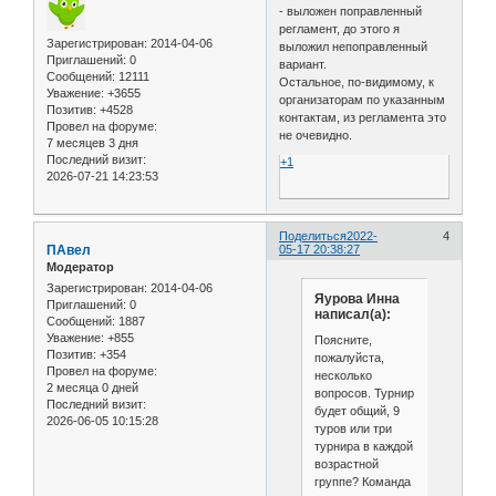
- выложен поправленный
регламент, до этого я
Зарегистрирован
: 2014-04-06
выложил непоправленный
Приглашений:
0
вариант.
Сообщений:
12111
Остальное, по-видимому, к
Уважение:
+3655
организаторам по указанным
Позитив:
+4528
контактам, из регламента это
Провел на форуме:
не очевидно.
7 месяцев 3 дня
Последний визит:
+1
2026-07-21 14:23:53
Поделиться
2022-
4
ПАвел
05-17 20:38:27
Модератор
Зарегистрирован
: 2014-04-06
Яурова Инна
Приглашений:
0
написал(а):
Сообщений:
1887
Уважение:
+855
Поясните,
Позитив:
+354
пожалуйста,
Провел на форуме:
несколько
2 месяца 0 дней
вопросов. Турнир
Последний визит:
будет общий, 9
2026-06-05 10:15:28
туров или три
турнира в каждой
возрастной
группе? Команда