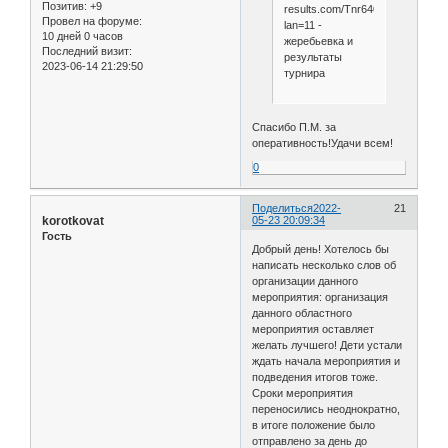
Позитив:
+9
results.com/Tnr640166.aspx?
Провел на форуме:
lan=11 -
10 дней 0 часов
жеребьевка и
Последний визит:
результаты
2023-06-14 21:29:50
турнира
Спасибо П.М. за
оперативность!Удачи всем!
0
Поделиться
2022-
21
korotkovat
05-23 20:09:34
Гость
Добрый день! Хотелось бы
написать несколько слов об
организации данного
мероприятия: организация
данного областного
мероприятия оставляет
желать лучшего! Дети устали
ждать начала мероприятия и
подведения итогов тоже.
Сроки мероприятия
переносились неоднократно,
в итоге положение было
отправлено за день до