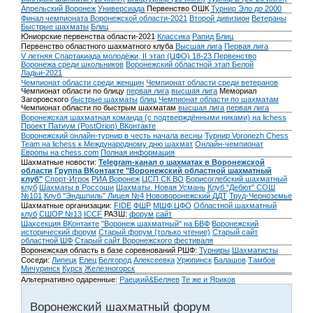
Апрельский Воронеж
Универсиада
Первенство ОШК
Турнир Эло до 2000
Финал чемпионата Воронежской области-2021
Второй дивизион
Ветераны
Быстрые шахматы
Блиц
Юниорские первенства области-2021
Классика
Рапид
Блиц
Первенство областного шахматного клуба
Высшая лига
Первая лига
V летняя Спартакиада молодёжи, II этап (ЦФО) 18-23
Первенство
Воронежа среди школьников
Воронежский областной этап Белой
Ладьи-2021
Чемпионат области среди женщин
Чемпионат области среди ветеранов
Чемпионат области по блицу
первая лига
высшая лига
Мемориал
Загоровского
быстрые шахматы
блиц
Чемпионат области по шахматам
Чемпионат области по быстрым шахматам
высшая лига
первая лига
Воронежская шахматная команда (с подтверждёнными никами) на lichess
Проект Патиум (PostOrion) ВКонтакте
Воронежский онлайн-турнир в честь начала весны
Турнир Voronezh Chess
Team на lichess к Международному дню шахмат
Онлайн-чемпионат
Европы на chess.com
Полная информация
Шахматные новости:
Telegram-канал о шахматах в Воронежской
области
Группа ВКонтакте "Воронежский областной шахматный
клуб"
Спорт-Игрок
РИА Воронеж
ЦСП СК ВО
Борисоглебский шахматный
клуб
Шахматы в Россоши
Шахматы. Новая Усмань
Клуб "Дебют" СОШ
№101
Клуб "Эндшпиль" Лицея №4
Нововоронежский ДДТ
Труд-Черноземье
Шахматные организации:
FIDE
ФШР
МШФ ЦФО
Областной шахматный
клуб
СШОР №13
ICCF
РАЗШ:
форум
сайт
Шахсекция ВКонтакте
"Воронеж шахматный" на БВФ
Воронежский
исторический форум
Cтарый форум (только чтение)
Старый сайт
областной ШФ
Старый сайт Воронежского фестиваля
Воронежская область в базе соревнований РШФ:
Турниры
Шахматисты
Соседи:
Липецк
Елец
Белгород
Алексеевка
Урюпинск
Балашов
Тамбов
Мичуринск
Курск
Железногорск
Альтернативно одаренные:
Раецкий&Беляев
Те же и Яриков
Воронежский шахматный форум