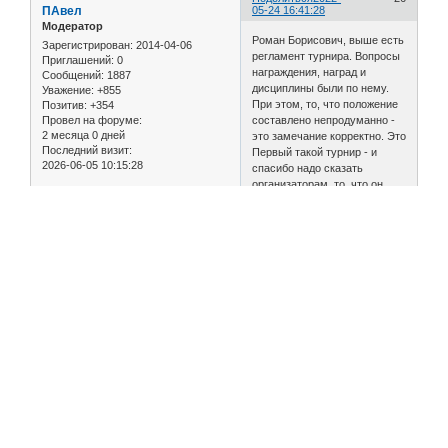
ПАвел
05-24 16:41:28
Модератор
Роман Борисович, выше есть
Зарегистрирован
: 2014-04-06
регламент турнира. Вопросы
Приглашений:
0
награждения, наград и
Сообщений:
1887
дисциплины были по нему.
Уважение:
+855
При этом, то, что положение
Позитив:
+354
составлено непродуманно -
Провел на форуме:
2 месяца 0 дней
это замечание корректно. Это
Последний визит:
Первый такой турнир - и
2026-06-05 10:15:28
спасибо надо сказать
организаторам, то, что он
состоялся. Без взносов и с
наградами.
И важный момент, что в
Рамони и Ельце были
неофициальные турниры, не
включенные в ЕКП.
0
Поделиться
2022-
27
Светик
05-24 21:21:22
Гость
Если муниципалитет
заинтересован, то гороно
делает приказ и освобождает
детей с уроков на турнир.