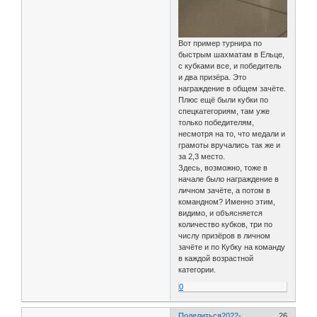
Вот пример турнира по
быстрым шахматам в Ельце,
с кубками все, и победитель
и два призёра. Это
награждение в общем зачёте.
Плюс ещё были кубки по
спецкатегориям, там уже
только победителям,
несмотря на то, что медали и
грамоты вручались так же и
за 2,3 место.
Здесь, возможно, тоже в
начале было награждение в
личном зачёте, а потом в
командном? Именно этим,
видимо, и объясняется
количество кубков, три по
числу призёров в личном
зачёте и по Кубку на команду
в каждой возрастной
категории.
0
Поделиться
2022-
26