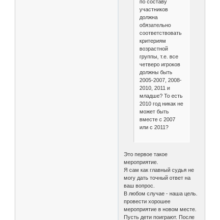
по составу
участников
должна
обязательно
соответствовать
критериям
возрастной
группы, т.е. все
четверо игроков
должны быть
2005-2007, 2008-
2010, 2011 и
младше? То есть
2010 год никак не
может быть
вместе с 2007
или с 2011?
Это первое такое
мероприятие.
Я сам как главный судья не
могу дать точный ответ на
ваш вопрос.
В любом случае - наша цель.
провести хорошее
мероприятие в новом месте.
Пусть дети поиграют. После