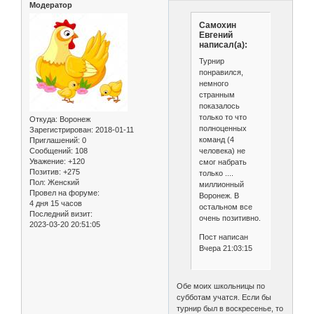
Модератор
Самохин
Евгений
написал(а):
Турнир
понравился,
немного
странным
показалось
только то что
Откуда:
Воронеж
полноценных
Зарегистрирован
: 2018-01-11
команд (4
Приглашений:
0
человека) не
Сообщений:
108
Уважение:
+120
смог набрать
Позитив:
+275
только ....
Пол:
Женский
миллионный
Провел на форуме:
Воронеж. В
4 дня 15 часов
остальном все
Последний визит:
очень позитивно.
2023-03-20 20:51:05
Пост написан
Вчера 21:03:15
Обе моих школьницы по
субботам учатся. Если бы
турнир был в воскресенье, то