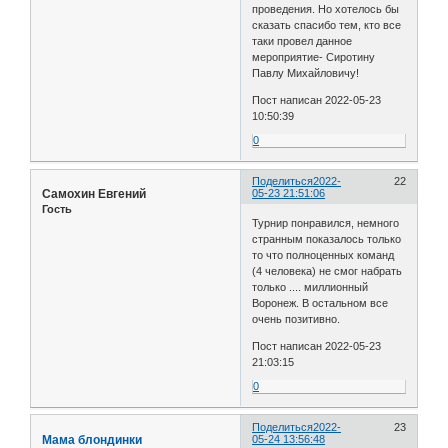
проведения. Но хотелось бы
сказать спасибо тем, кто все
таки провел данное
мероприятие- Сиротину
Павлу Михайловичу!
Пост написан 2022-05-23
10:50:39
0
Поделиться
2022-
22
Самохин Евгений
05-23 21:51:06
Гость
Турнир понравился, немного
странным показалось только
то что полноценных команд
(4 человека) не смог набрать
только .... миллионный
Воронеж. В остальном все
очень позитивно.
Пост написан 2022-05-23
21:03:15
0
Поделиться
2022-
23
Мама блондинки
05-24 13:56:48