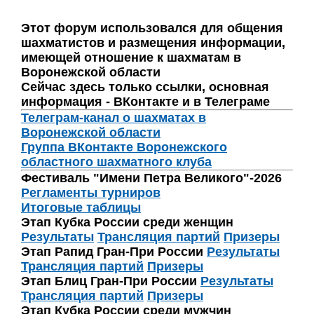
Этот форум использовался для общения
шахматистов и размещения информации,
имеющей отношение к шахматам в
Воронежской области
Сейчас здесь только ссылки, основная
информация - ВКонтакте и в Телеграме
Телеграм-канал о шахматах в
Воронежской области
Группа ВКонтакте Воронежского
областного шахматного клуба
Фестиваль "Имени Петра Великого"-2026
Регламенты турниров
Итоговые таблицы
Этап Кубка России среди женщин
Результаты
Трансляция партий
Призеры
Этап Рапид Гран-При России
Результаты
Трансляция партий
Призеры
Этап Блиц Гран-При России
Результаты
Трансляция партий
Призеры
Этап Кубка России среди мужчин