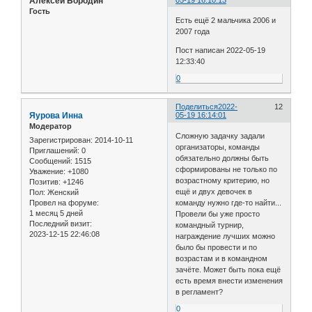
Алексей Бородин
Гость
Есть ещё 2 мальчика 2006 и
2007 года
Пост написан 2022-05-19
12:33:40
0
Поделиться
2022-
12
Яурова Инна
05-19 16:14:01
Модератор
Сложную задачку задали
Зарегистрирован
: 2014-10-11
организаторы, команды
Приглашений:
0
обязательно должны быть
Сообщений:
1515
сформированы не только по
Уважение:
+1080
возрастному критерию, но
Позитив:
+1246
ещё и двух девочек в
Пол:
Женский
Провел на форуме:
команду нужно где-то найти...
1 месяц 5 дней
Провели бы уже просто
Последний визит:
командный турнир,
2023-12-15 22:46:08
награждение лучших можно
было бы провести и по
возрастам и в командном
зачёте. Может быть пока ещё
есть время внести изменения
в регламент?
0