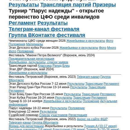
Результаты
Трансляция партий
Призеры
Турнир "Парус надежды" - открытое
первенство ЦФО среди инвалидов
Регламент
Результаты
Телеграм-канал фестиваля
Группа ВКонтакте фестиваля
Чемпионаты ЦФО среди женщин-2026
Жеребьевки и результаты
Фото
Положения
Материалы
Этап Детского кубка России-2026
Жеребьевки и результаты
Фото
Много
фото
Положение
Фестиваль "Имени Петра Великого" (Воронеж, июнь 2024)
Предварительная регистрация
Жеребьевки, результаты, списки заявок
Трансляция партий
Классика
Рапид
Блиц
Этап ДКР (Воронеж, май 2024)
Жеребьевки и результаты
Фестиваль Петровский (Воронеж, июнь 2023)
Telegram-канал
Группа
ВКонтакте
Этап Детского Кубка России 7-12 июня
Результаты
Трансляции
Регламент
Этап Рапид Гран-При России 13-14 июня
Результаты
Трансляции
Регламент
Этап Блиц Гран-При России 15 июня
Результаты
Трансляции
Регламент
Этап Кубка России 16-24 июня
Результаты
Трансляции
Регламент
Турнир Б 10-14 ноября
Жеребьевки и результаты
Положение
Актуальная
информация
Парус надежды 16-22 июня
Результаты
Положение
Блицтурнир 12 июня
Результаты
Судейский семинар
Список участников
Регистрация
Фестиваль Петровский (Воронеж, июнь 2022)
Анонс на сайте ФШР
Telegram-канал
Группа ВКонтакте
Форма для регистрации
Жеребьевки и результаты
Турнир A (10-17 июня)
Быстрые шахматы (18 июня)
Блицтурнир (19 июня)
Турнир B (20-26 июня)