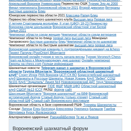
Апрельский Воронеж
Универсиада
Первенство ОШК
Турнир Эло до 2000
Финал чемпионата Воронежской области-2021
Второй дивизион
Ветераны
Быстрые шахматы
Блиц
Юниорские первенства области-2021
Классика
Рапид
Блиц
Первенство областного шахматного клуба
Высшая лига
Первая лига
V летняя Спартакиада молодёжи, II этап (ЦФО) 18-23
Первенство
Воронежа среди школьников
Воронежский областной этап Белой
Ладьи-2021
Чемпионат области среди женщин
Чемпионат области среди ветеранов
Чемпионат области по блицу
первая лига
высшая лига
Мемориал
Загоровского
быстрые шахматы
блиц
Чемпионат области по шахматам
Чемпионат области по быстрым шахматам
высшая лига
первая лига
Воронежская шахматная команда (с подтверждёнными никами) на lichess
Проект Патиум (PostOrion) ВКонтакте
Воронежский онлайн-турнир в честь начала весны
Турнир Voronezh Chess
Team на lichess к Международному дню шахмат
Онлайн-чемпионат
Европы на chess.com
Полная информация
Шахматные новости:
Telegram-канал о шахматах в Воронежской
области
Группа ВКонтакте "Воронежский областной шахматный
клуб"
Спорт-Игрок
РИА Воронеж
ЦСП СК ВО
Борисоглебский шахматный
клуб
Шахматы в Россоши
Шахматы. Новая Усмань
Клуб "Дебют" СОШ
№101
Клуб "Эндшпиль" Лицея №4
Нововоронежский ДДТ
Труд-Черноземье
Шахматные организации:
FIDE
ФШР
МШФ ЦФО
Областной шахматный
клуб
СШОР №13
ICCF
РАЗШ:
форум
сайт
Шахсекция ВКонтакте
"Воронеж шахматный" на БВФ
Воронежский
исторический форум
Cтарый форум (только чтение)
Старый сайт
областной ШФ
Старый сайт Воронежского фестиваля
Воронежская область в базе соревнований РШФ:
Турниры
Шахматисты
Соседи:
Липецк
Елец
Белгород
Алексеевка
Урюпинск
Балашов
Тамбов
Мичуринск
Курск
Железногорск
Альтернативно одаренные:
Раецкий&Беляев
Те же и Яриков
Воронежский шахматный форум