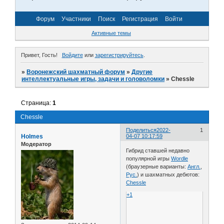
Форум
Участники
Поиск
Регистрация
Войти
Активные темы
Привет, Гость!
Войдите
или
зарегистрируйтесь
.
»
Воронежский шахматный форум
»
Другие
интеллектуальные игры, задачи и головоломки
»
Chessle
Страница:
1
Chessle
Поделиться
2022-
1
Holmes
04-07 10:17:59
Модератор
Гибрид ставшей недавно
популярной игры
Wordle
(браузерные варианты:
Англ.
,
Рус.
) и шахматных дебютов:
Chessle
+1