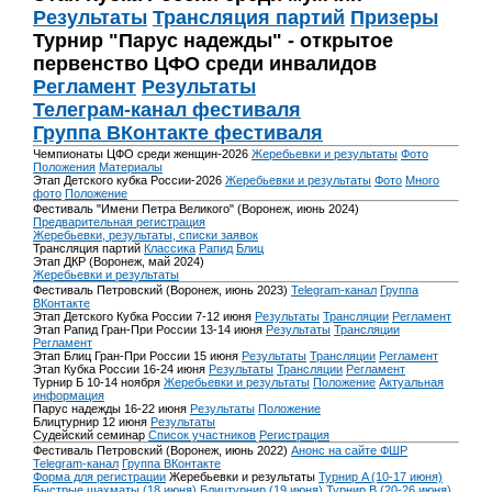
Результаты
Трансляция партий
Призеры
Турнир "Парус надежды" - открытое
первенство ЦФО среди инвалидов
Регламент
Результаты
Телеграм-канал фестиваля
Группа ВКонтакте фестиваля
Чемпионаты ЦФО среди женщин-2026
Жеребьевки и результаты
Фото
Положения
Материалы
Этап Детского кубка России-2026
Жеребьевки и результаты
Фото
Много
фото
Положение
Фестиваль "Имени Петра Великого" (Воронеж, июнь 2024)
Предварительная регистрация
Жеребьевки, результаты, списки заявок
Трансляция партий
Классика
Рапид
Блиц
Этап ДКР (Воронеж, май 2024)
Жеребьевки и результаты
Фестиваль Петровский (Воронеж, июнь 2023)
Telegram-канал
Группа
ВКонтакте
Этап Детского Кубка России 7-12 июня
Результаты
Трансляции
Регламент
Этап Рапид Гран-При России 13-14 июня
Результаты
Трансляции
Регламент
Этап Блиц Гран-При России 15 июня
Результаты
Трансляции
Регламент
Этап Кубка России 16-24 июня
Результаты
Трансляции
Регламент
Турнир Б 10-14 ноября
Жеребьевки и результаты
Положение
Актуальная
информация
Парус надежды 16-22 июня
Результаты
Положение
Блицтурнир 12 июня
Результаты
Судейский семинар
Список участников
Регистрация
Фестиваль Петровский (Воронеж, июнь 2022)
Анонс на сайте ФШР
Telegram-канал
Группа ВКонтакте
Форма для регистрации
Жеребьевки и результаты
Турнир A (10-17 июня)
Быстрые шахматы (18 июня)
Блицтурнир (19 июня)
Турнир B (20-26 июня)