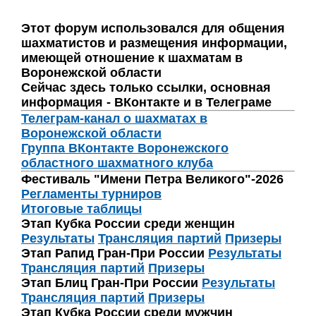
Этот форум использовался для общения
шахматистов и размещения информации,
имеющей отношение к шахматам в
Воронежской области
Сейчас здесь только ссылки, основная
информация - ВКонтакте и в Телеграме
Телеграм-канал о шахматах в
Воронежской области
Группа ВКонтакте Воронежского
областного шахматного клуба
Фестиваль "Имени Петра Великого"-2026
Регламенты турниров
Итоговые таблицы
Этап Кубка России среди женщин
Результаты
Трансляция партий
Призеры
Этап Рапид Гран-При России
Результаты
Трансляция партий
Призеры
Этап Блиц Гран-При России
Результаты
Трансляция партий
Призеры
Этап Кубка России среди мужчин