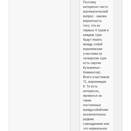
Поэтому
интересен чисто
математический
вопрос - какова
вероятность
того, что из
первых 4 туров в
каждом туре
будут играть
между собой
воронежские
участники (в
четвертом туре
есть партия
Кузьминых -
Климентов).
Всего участников
71, воронежцев
8. То есть
интересно,
являются ли
такие
постоянные
междусобойчики
исключительно
редким
совпадением или
это нормальное