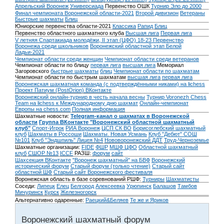
Апрельский Воронеж
Универсиада
Первенство ОШК
Турнир Эло до 2000
Финал чемпионата Воронежской области-2021
Второй дивизион
Ветераны
Быстрые шахматы
Блиц
Юниорские первенства области-2021
Классика
Рапид
Блиц
Первенство областного шахматного клуба
Высшая лига
Первая лига
V летняя Спартакиада молодёжи, II этап (ЦФО) 18-23
Первенство
Воронежа среди школьников
Воронежский областной этап Белой
Ладьи-2021
Чемпионат области среди женщин
Чемпионат области среди ветеранов
Чемпионат области по блицу
первая лига
высшая лига
Мемориал
Загоровского
быстрые шахматы
блиц
Чемпионат области по шахматам
Чемпионат области по быстрым шахматам
высшая лига
первая лига
Воронежская шахматная команда (с подтверждёнными никами) на lichess
Проект Патиум (PostOrion) ВКонтакте
Воронежский онлайн-турнир в честь начала весны
Турнир Voronezh Chess
Team на lichess к Международному дню шахмат
Онлайн-чемпионат
Европы на chess.com
Полная информация
Шахматные новости:
Telegram-канал о шахматах в Воронежской
области
Группа ВКонтакте "Воронежский областной шахматный
клуб"
Спорт-Игрок
РИА Воронеж
ЦСП СК ВО
Борисоглебский шахматный
клуб
Шахматы в Россоши
Шахматы. Новая Усмань
Клуб "Дебют" СОШ
№101
Клуб "Эндшпиль" Лицея №4
Нововоронежский ДДТ
Труд-Черноземье
Шахматные организации:
FIDE
ФШР
МШФ ЦФО
Областной шахматный
клуб
СШОР №13
ICCF
РАЗШ:
форум
сайт
Шахсекция ВКонтакте
"Воронеж шахматный" на БВФ
Воронежский
исторический форум
Cтарый форум (только чтение)
Старый сайт
областной ШФ
Старый сайт Воронежского фестиваля
Воронежская область в базе соревнований РШФ:
Турниры
Шахматисты
Соседи:
Липецк
Елец
Белгород
Алексеевка
Урюпинск
Балашов
Тамбов
Мичуринск
Курск
Железногорск
Альтернативно одаренные:
Раецкий&Беляев
Те же и Яриков
Воронежский шахматный форум