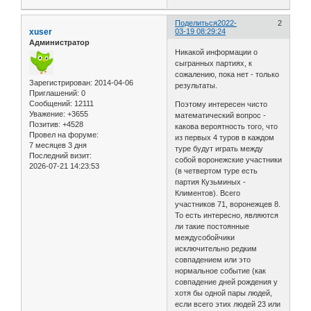
Поделиться
2022-
2
xuser
03-19 08:29:24
Администратор
Никакой информации о
сыгранных партиях, к
сожалению, пока нет - только
Зарегистрирован
: 2014-04-06
результаты.
Приглашений:
0
Сообщений:
12111
Поэтому интересен чисто
Уважение:
+3655
математический вопрос -
Позитив:
+4528
какова вероятность того, что
Провел на форуме:
из первых 4 туров в каждом
7 месяцев 3 дня
туре будут играть между
Последний визит:
собой воронежские участники
2026-07-21 14:23:53
(в четвертом туре есть
партия Кузьминых -
Климентов). Всего
участников 71, воронежцев 8.
То есть интересно, являются
ли такие постоянные
междусобойчики
исключительно редким
совпадением или это
нормальное событие (как
совпадение дней рождения у
хотя бы одной пары людей,
если всего этих людей 23 или