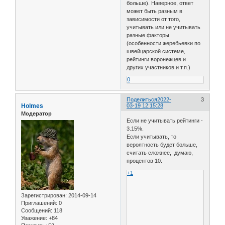
больше). Наверное, ответ
может быть разным в
зависимости от того,
учитывать или не учитывать
разные факторы
(особенности жеребьевки по
швейцарской системе,
рейтинги воронежцев и
других участников и т.п.)
0
Поделиться
2022-
3
Holmes
03-19 12:15:28
Модератор
Если не учитывать рейтинги -
3.15%.
Если учитывать, то
вероятность будет больше,
считать сложнее, думаю,
процентов 10.
+1
Зарегистрирован
: 2014-09-14
Приглашений:
0
Сообщений:
118
Уважение:
+84