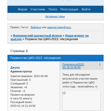
Форум
Участники
Поиск
Регистрация
Войти
Активные темы
Привет, Гость!
Войдите
или
зарегистрируйтесь
.
»
Воронежский шахматный форум
»
Наши играют на
выезде
»
Первенства ЦФО-2022: обсуждения
Страница:
1
Первенства ЦФО-2022: обсуждения
Поделиться
2022-
1
Джука
03-18 10:46:50
Администратор
Тема для обсуждения
Зарегистрирован
: 2022-03-08
результатов участия наших
Приглашений:
0
ребят в Первенстве ЦФО
Сообщений:
5
этого года - включайтесь =)
Уважение:
+8
Позитив:
+1
+1
Провел на форуме:
4 часа 51 минуту
Последний визит:
2023-01-14 21:24:56