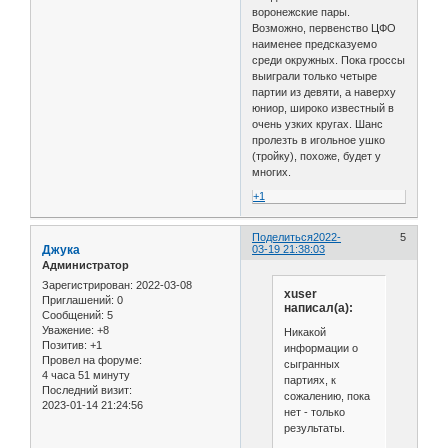
воронежские пары.
Возможно, первенство ЦФО
наименее предсказуемо
среди окружных. Пока гроссы
выиграли только четыре
партии из девяти, а наверху
юниор, широко известный в
очень узких кругах. Шанс
пролезть в игольное ушко
(тройку), похоже, будет у
многих.
+1
Поделиться
2022-
5
Джука
03-19 21:38:03
Администратор
Зарегистрирован
: 2022-03-08
xuser
Приглашений:
0
написал(а):
Сообщений:
5
Уважение:
+8
Никакой
Позитив:
+1
информации о
Провел на форуме:
сыгранных
4 часа 51 минуту
партиях, к
Последний визит:
сожалению, пока
2023-01-14 21:24:56
нет - только
результаты.