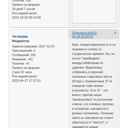
Позитив:
+53
Провел на форуме:
18 дней 7 часов
Последний визит:
2023-10-02 00:14:56
Поделиться
2022-
4
Четверик
03-19 15:43:14
Модератор
Курс теории вероятности я не
Зарегистрирован
: 2017-12-07
освежал в голове со
Приглашений:
0
студенческих времен. Но, по
Сообщений:
105
опыту "швейцарок",
Уважение:
+81
междусобойчикам не
Позитив:
+0
удивлен. Воронежцы
Провел на форуме:
2 дня 22 часа
собрались в верхней
Последний визит:
половине стартового листа
2023-04-27 17:27:51
(Егора с пограничным 37-м
номером тоже можно
учитывать). 8 из 37 - это
много, притом наши
"размазались" в усеченном
списке, и в очковых группах,
в основном, находятся в
разных половинах. Полагаю,
никто из земляков не станет
обретаться в "хвосте", и
ожидаются новые