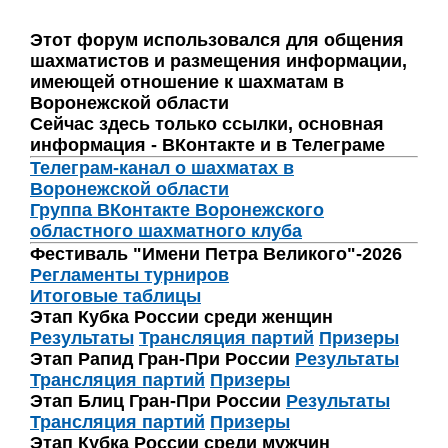
Этот форум использовался для общения
шахматистов и размещения информации,
имеющей отношение к шахматам в
Воронежской области
Сейчас здесь только ссылки, основная
информация - ВКонтакте и в Телеграме
Телеграм-канал о шахматах в
Воронежской области
Группа ВКонтакте Воронежского
областного шахматного клуба
Фестиваль "Имени Петра Великого"-2026
Регламенты турниров
Итоговые таблицы
Этап Кубка России среди женщин
Результаты
Трансляция партий
Призеры
Этап Рапид Гран-При России
Результаты
Трансляция партий
Призеры
Этап Блиц Гран-При России
Результаты
Трансляция партий
Призеры
Этап Кубка России среди мужчин