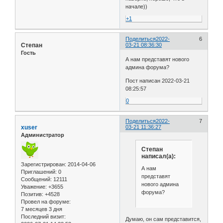
начале))
+1
Поделиться
2022-
6
Степан
03-21 08:36:30
Гость
А нам представят нового
админа форума?
Пост написан 2022-03-21
08:25:57
0
Поделиться
2022-
7
xuser
03-21 11:36:27
Администратор
Степан
написал(а):
Зарегистрирован
: 2014-04-06
А нам
Приглашений:
0
представят
Сообщений:
12111
нового админа
Уважение:
+3655
форума?
Позитив:
+4528
Провел на форуме:
7 месяцев 3 дня
Последний визит:
Думаю, он сам представится,