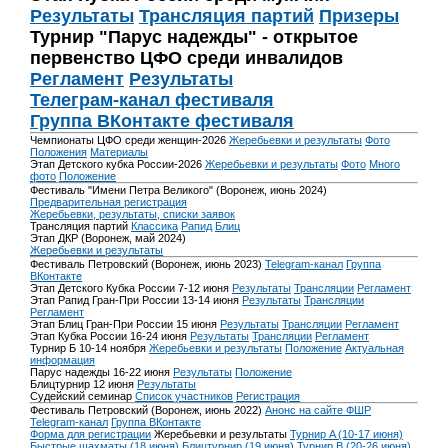
Результаты
Трансляция партий
Призеры
Турнир "Парус надежды" - открытое
первенство ЦФО среди инвалидов
Регламент
Результаты
Телеграм-канал фестиваля
Группа ВКонтакте фестиваля
Чемпионаты ЦФО среди женщин-2026
Жеребьевки и результаты
Фото
Положения
Материалы
Этап Детского кубка России-2026
Жеребьевки и результаты
Фото
Много
фото
Положение
Фестиваль "Имени Петра Великого" (Воронеж, июнь 2024)
Предварительная регистрация
Жеребьевки, результаты, списки заявок
Трансляция партий
Классика
Рапид
Блиц
Этап ДКР (Воронеж, май 2024)
Жеребьевки и результаты
Фестиваль Петровский (Воронеж, июнь 2023)
Telegram-канал
Группа
ВКонтакте
Этап Детского Кубка России 7-12 июня
Результаты
Трансляции
Регламент
Этап Рапид Гран-При России 13-14 июня
Результаты
Трансляции
Регламент
Этап Блиц Гран-При России 15 июня
Результаты
Трансляции
Регламент
Этап Кубка России 16-24 июня
Результаты
Трансляции
Регламент
Турнир Б 10-14 ноября
Жеребьевки и результаты
Положение
Актуальная
информация
Парус надежды 16-22 июня
Результаты
Положение
Блицтурнир 12 июня
Результаты
Судейский семинар
Список участников
Регистрация
Фестиваль Петровский (Воронеж, июнь 2022)
Анонс на сайте ФШР
Telegram-канал
Группа ВКонтакте
Форма для регистрации
Жеребьевки и результаты
Турнир A (10-17 июня)
Быстрые шахматы (18 июня)
Блицтурнир (19 июня)
Турнир B (20-26 июня)