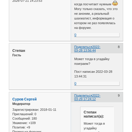
2026-07-21 14:23:53
когда посчитает нужным
Могу только сказать, что это
не аноним, а реальный
шахматист, информация о
котором не раз появлялась
на форуме.
0
Поделиться
2022-
8
Степан
03-28 13:56:44
Гость
Может тогда в угадайку
поиграем?
Пост написан 2022-03-28
13:44:31
0
Поделиться
2022-
9
Cуров Сергей
03-29 17:24:12
Модератор
Зарегистрирован
: 2018-01-11
Степан
Приглашений:
0
написал(а):
Сообщений:
180
Уважение:
+109
Может тогда в
Позитив:
+9
угадайку
Провел на форуме: