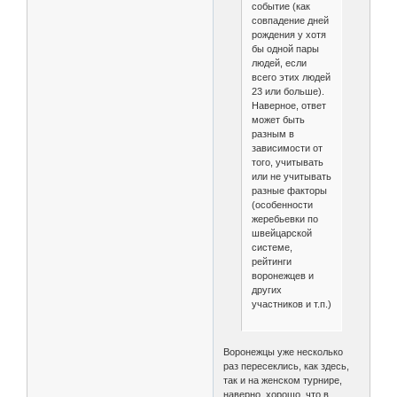
событие (как
совпадение дней
рождения у хотя
бы одной пары
людей, если
всего этих людей
23 или больше).
Наверное, ответ
может быть
разным в
зависимости от
того, учитывать
или не учитывать
разные факторы
(особенности
жеребьевки по
швейцарской
системе,
рейтинги
воронежцев и
других
участников и т.п.)
Воронежцы уже несколько
раз пересеклись, как здесь,
так и на женском турнире,
наверно, хорошо, что в