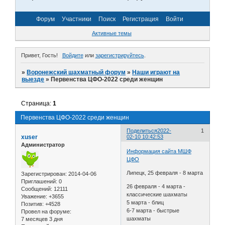
Форум
Участники
Поиск
Регистрация
Войти
Активные темы
Привет, Гость!
Войдите
или
зарегистрируйтесь
.
»
Воронежский шахматный форум
»
Наши играют на
выезде
»
Первенства ЦФО-2022 среди женщин
Страница:
1
Первенства ЦФО-2022 среди женщин
Поделиться
2022-
1
xuser
02-10 10:42:53
Администратор
Информация сайта МШФ
ЦФО
Липецк, 25 февраля - 8 марта
Зарегистрирован
: 2014-04-06
Приглашений:
0
26 февраля - 4 марта -
Сообщений:
12111
классические шахматы
Уважение:
+3655
5 марта - блиц
Позитив:
+4528
6-7 марта - быстрые
Провел на форуме:
шахматы
7 месяцев 3 дня