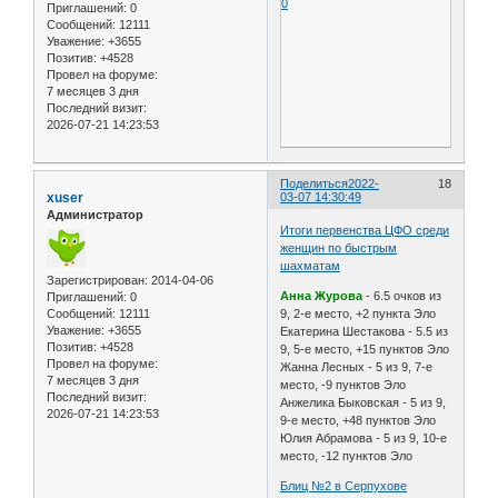
0
Приглашений:
0
Сообщений:
12111
Уважение:
+3655
Позитив:
+4528
Провел на форуме:
7 месяцев 3 дня
Последний визит:
2026-07-21 14:23:53
Поделиться
2022-
18
xuser
03-07 14:30:49
Администратор
Итоги первенства ЦФО среди
женщин по быстрым
шахматам
Зарегистрирован
: 2014-04-06
Анна Журова
- 6.5 очков из
Приглашений:
0
Сообщений:
12111
9, 2-е место, +2 пункта Эло
Уважение:
+3655
Екатерина Шестакова - 5.5 из
Позитив:
+4528
9, 5-е место, +15 пунктов Эло
Провел на форуме:
Жанна Лесных - 5 из 9, 7-е
7 месяцев 3 дня
место, -9 пунктов Эло
Последний визит:
Анжелика Быковская - 5 из 9,
2026-07-21 14:23:53
9-е место, +48 пунктов Эло
Юлия Абрамова - 5 из 9, 10-е
место, -12 пунктов Эло
Блиц №2 в Серпухове