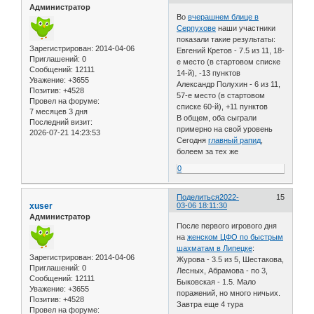
Администратор
Во
вчерашнем блице в
Серпухове
наши участники
показали такие результаты:
Зарегистрирован
: 2014-04-06
Евгений Кретов - 7.5 из 11, 18-
Приглашений:
0
е место (в стартовом списке
Сообщений:
12111
14-й), -13 пунктов
Уважение:
+3655
Александр Полухин - 6 из 11,
Позитив:
+4528
57-е место (в стартовом
Провел на форуме:
списке 60-й), +11 пунктов
7 месяцев 3 дня
В общем, оба сыграли
Последний визит:
примерно на свой уровень
2026-07-21 14:23:53
Сегодня
главный рапид
,
болеем за тех же
0
Поделиться
2022-
15
xuser
03-06 18:11:30
Администратор
После первого игрового дня
на
женском ЦФО по быстрым
шахматам в Липецке
:
Зарегистрирован
: 2014-04-06
Журова - 3.5 из 5, Шестакова,
Приглашений:
0
Лесных, Абрамова - по 3,
Сообщений:
12111
Быковская - 1.5. Мало
Уважение:
+3655
поражений, но много ничьих.
Позитив:
+4528
Завтра еще 4 тура
Провел на форуме: