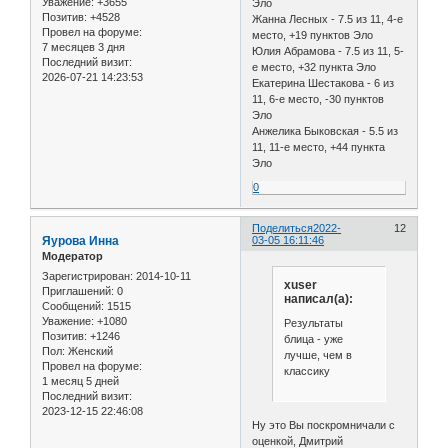
Уважение:
+3655
Эло
Позитив:
+4528
Жанна Лесных - 7.5 из 11, 4-е
Провел на форуме:
место, +19 пунктов Эло
7 месяцев 3 дня
Юлия Абрамова - 7.5 из 11, 5-
Последний визит:
е место, +32 пункта Эло
2026-07-21 14:23:53
Екатерина Шестакова - 6 из
11, 6-е место, -30 пунктов
Эло
Анжелика Быковская - 5.5 из
11, 11-е место, +44 пункта
Эло
0
Поделиться
2022-
12
Яурова Инна
03-05 16:11:46
Модератор
Зарегистрирован
: 2014-10-11
xuser
Приглашений:
0
написал(а):
Сообщений:
1515
Уважение:
+1080
Результаты
Позитив:
+1246
блица - уже
Пол:
Женский
лучше, чем в
Провел на форуме:
классику
1 месяц 5 дней
Последний визит:
2023-12-15 22:46:08
Ну это Вы поскромничали с
оценкой, Дмитрий