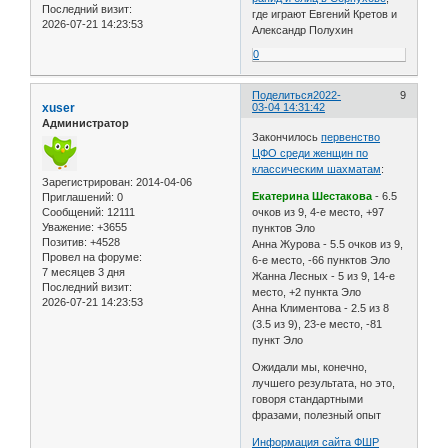
Последний визит:
где играют Евгений Кретов и
2026-07-21 14:23:53
Александр Полухин
0
Поделиться
2022-
9
xuser
03-04 14:31:42
Администратор
Закончилось
первенство
ЦФО среди женщин по
классическим шахматам
:
Зарегистрирован
: 2014-04-06
Екатерина Шестакова
- 6.5
Приглашений:
0
Сообщений:
12111
очков из 9, 4-е место, +97
Уважение:
+3655
пунктов Эло
Позитив:
+4528
Анна Журова - 5.5 очков из 9,
Провел на форуме:
6-е место, -66 пунктов Эло
7 месяцев 3 дня
Жанна Лесных - 5 из 9, 14-е
Последний визит:
место, +2 пункта Эло
2026-07-21 14:23:53
Анна Климентова - 2.5 из 8
(3.5 из 9), 23-е место, -81
пункт Эло
Ожидали мы, конечно,
лучшего результата, но это,
говоря стандартными
фразами, полезный опыт
Информация сайта ФШР