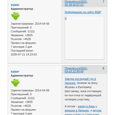
Поделиться
2022-
7
xuser
02-28 02:07:13
Администратор
Информация на сайте ФШР
0
Зарегистрирован
: 2014-04-06
Приглашений:
0
Сообщений:
12111
Уважение:
+3655
Позитив:
+4528
Провел на форуме:
7 месяцев 3 дня
Последний визит:
2026-07-21 14:23:53
Поделиться
2022-
8
xuser
03-03 22:49:49
Администратор
Завтра последний тур в
Липецке
, болеем за Анну
Журову и Екатерину
Зарегистрирован
: 2014-04-06
Шестакову, пока отстающих
Приглашений:
0
по пол-очка от лидирующей
Сообщений:
12111
четверки участниц
Уважение:
+3655
Позитив:
+4528
А потом -
рапид и блиц у
Провел на форуме:
женщин в Липецке
, и
другие
7 месяцев 3 дня
рапид и блиц в Серпухове
,