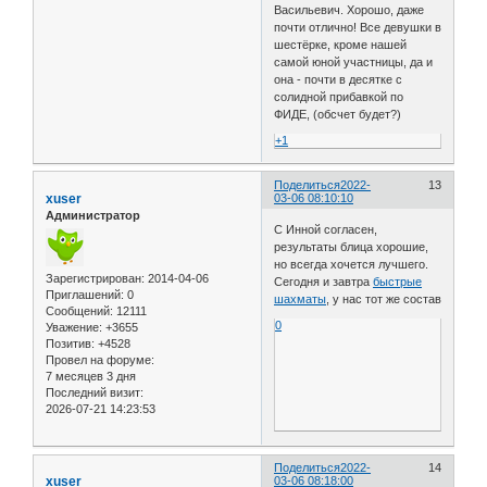
Васильевич. Хорошо, даже
почти отлично! Все девушки в
шестёрке, кроме нашей
самой юной участницы, да и
она - почти в десятке с
солидной прибавкой по
ФИДЕ, (обсчет будет?)
+1
Поделиться
2022-
13
xuser
03-06 08:10:10
Администратор
С Инной согласен,
результаты блица хорошие,
но всегда хочется лучшего.
Зарегистрирован
: 2014-04-06
Сегодня и завтра
быстрые
Приглашений:
0
шахматы
, у нас тот же состав
Сообщений:
12111
0
Уважение:
+3655
Позитив:
+4528
Провел на форуме:
7 месяцев 3 дня
Последний визит:
2026-07-21 14:23:53
Поделиться
2022-
14
xuser
03-06 08:18:00