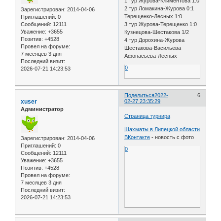
1 тур Журова-Климентова 1:0
2 тур Ломакина-Журова 0:1
Зарегистрирован
: 2014-04-06
Терещенко-Лесных 1:0
Приглашений:
0
Сообщений:
12111
3 тур Журова-Терещенко 1:0
Уважение:
+3655
Кузнецова-Шестакова 1/2
Позитив:
+4528
4 тур Дорохина-Журова
Провел на форуме:
Шестакова-Васильева
7 месяцев 3 дня
Афонасьева-Лесных
Последний визит:
0
2026-07-21 14:23:53
Поделиться
2022-
6
xuser
02-27 23:35:29
Администратор
Страница турнира
Шахматы в Липецкой области
ВКонтакте
- новость с фото
Зарегистрирован
: 2014-04-06
Приглашений:
0
0
Сообщений:
12111
Уважение:
+3655
Позитив:
+4528
Провел на форуме:
7 месяцев 3 дня
Последний визит:
2026-07-21 14:23:53