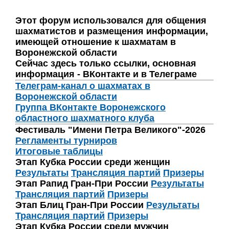
Этот форум использовался для общения
шахматистов и размещения информации,
имеющей отношение к шахматам в
Воронежской области
Сейчас здесь только ссылки, основная
информация - ВКонтакте и в Телеграме
Телеграм-канал о шахматах в
Воронежской области
Группа ВКонтакте Воронежского
областного шахматного клуба
Фестиваль "Имени Петра Великого"-2026
Регламенты турниров
Итоговые таблицы
Этап Кубка России среди женщин
Результаты
Трансляция партий
Призеры
Этап Рапид Гран-При России
Результаты
Трансляция партий
Призеры
Этап Блиц Гран-При России
Результаты
Трансляция партий
Призеры
Этап Кубка России среди мужчин