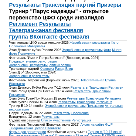
Результаты
Трансляция партий
Призеры
Турнир "Парус надежды" - открытое
первенство ЦФО среди инвалидов
Регламент
Результаты
Телеграм-канал фестиваля
Группа ВКонтакте фестиваля
Чемпионаты ЦФО среди женщин-2026
Жеребьевки и результаты
Фото
Положения
Материалы
Этап Детского кубка России-2026
Жеребьевки и результаты
Фото
Много
фото
Положение
Фестиваль "Имени Петра Великого" (Воронеж, июнь 2024)
Предварительная регистрация
Жеребьевки, результаты, списки заявок
Трансляция партий
Классика
Рапид
Блиц
Этап ДКР (Воронеж, май 2024)
Жеребьевки и результаты
Фестиваль Петровский (Воронеж, июнь 2023)
Telegram-канал
Группа
ВКонтакте
Этап Детского Кубка России 7-12 июня
Результаты
Трансляции
Регламент
Этап Рапид Гран-При России 13-14 июня
Результаты
Трансляции
Регламент
Этап Блиц Гран-При России 15 июня
Результаты
Трансляции
Регламент
Этап Кубка России 16-24 июня
Результаты
Трансляции
Регламент
Турнир Б 10-14 ноября
Жеребьевки и результаты
Положение
Актуальная
информация
Парус надежды 16-22 июня
Результаты
Положение
Блицтурнир 12 июня
Результаты
Судейский семинар
Список участников
Регистрация
Фестиваль Петровский (Воронеж, июнь 2022)
Анонс на сайте ФШР
Telegram-канал
Группа ВКонтакте
Форма для регистрации
Жеребьевки и результаты
Турнир A (10-17 июня)
Быстрые шахматы (18 июня)
Блицтурнир (19 июня)
Турнир B (20-26 июня)