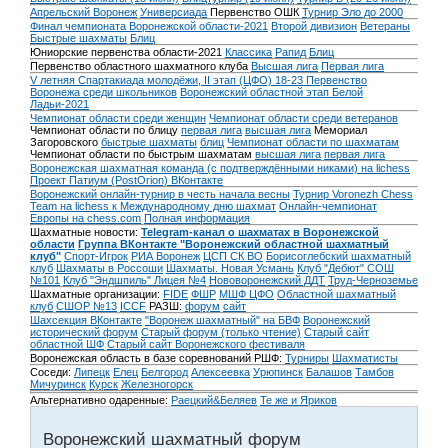
Апрельский Воронеж
Универсиада
Первенство ОШК
Турнир Эло до 2000
Финал чемпионата Воронежской области-2021
Второй дивизион
Ветераны
Быстрые шахматы
Блиц
Юниорские первенства области-2021
Классика
Рапид
Блиц
Первенство областного шахматного клуба
Высшая лига
Первая лига
V летняя Спартакиада молодёжи, II этап (ЦФО) 18-23
Первенство
Воронежа среди школьников
Воронежский областной этап Белой
Ладьи-2021
Чемпионат области среди женщин
Чемпионат области среди ветеранов
Чемпионат области по блицу
первая лига
высшая лига
Мемориал
Загоровского
быстрые шахматы
блиц
Чемпионат области по шахматам
Чемпионат области по быстрым шахматам
высшая лига
первая лига
Воронежская шахматная команда (с подтверждёнными никами) на lichess
Проект Патиум (PostOrion) ВКонтакте
Воронежский онлайн-турнир в честь начала весны
Турнир Voronezh Chess
Team на lichess к Международному дню шахмат
Онлайн-чемпионат
Европы на chess.com
Полная информация
Шахматные новости:
Telegram-канал о шахматах в Воронежской
области
Группа ВКонтакте "Воронежский областной шахматный
клуб"
Спорт-Игрок
РИА Воронеж
ЦСП СК ВО
Борисоглебский шахматный
клуб
Шахматы в Россоши
Шахматы. Новая Усмань
Клуб "Дебют" СОШ
№101
Клуб "Эндшпиль" Лицея №4
Нововоронежский ДДТ
Труд-Черноземье
Шахматные организации:
FIDE
ФШР
МШФ ЦФО
Областной шахматный
клуб
СШОР №13
ICCF
РАЗШ:
форум
сайт
Шахсекция ВКонтакте
"Воронеж шахматный" на БВФ
Воронежский
исторический форум
Cтарый форум (только чтение)
Старый сайт
областной ШФ
Старый сайт Воронежского фестиваля
Воронежская область в базе соревнований РШФ:
Турниры
Шахматисты
Соседи:
Липецк
Елец
Белгород
Алексеевка
Урюпинск
Балашов
Тамбов
Мичуринск
Курск
Железногорск
Альтернативно одаренные:
Раецкий&Беляев
Те же и Яриков
Воронежский шахматный форум