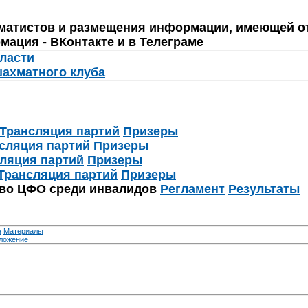
матистов и размещения информации, имеющей о
мация - ВКонтакте и в Телеграме
бласти
шахматного клуба
Трансляция партий
Призеры
сляция партий
Призеры
ляция партий
Призеры
Трансляция партий
Призеры
тво ЦФО среди инвалидов
Регламент
Результаты
я
Материалы
ложение