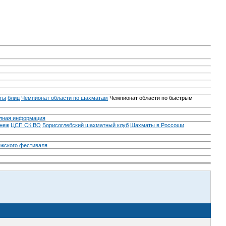
ты
блиц
Чемпионат области по шахматам
Чемпионат области по быстрым
лная информация
неж
ЦСП СК ВО
Борисоглебский шахматный клуб
Шахматы в Россоши
ежского фестиваля