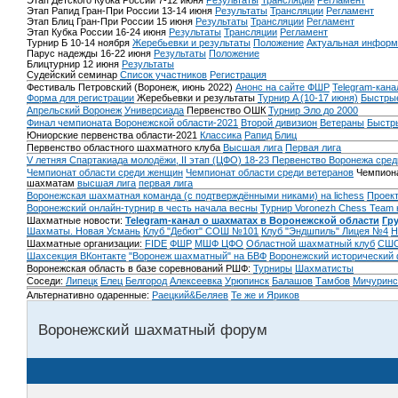
Этап Детского Кубка России 7-12 июня
Результаты
Трансляции
Регламент
Этап Рапид Гран-При России 13-14 июня
Результаты
Трансляции
Регламент
Этап Блиц Гран-При России 15 июня
Результаты
Трансляции
Регламент
Этап Кубка России 16-24 июня
Результаты
Трансляции
Регламент
Турнир Б 10-14 ноября
Жеребьевки и результаты
Положение
Актуальная информ
Парус надежды 16-22 июня
Результаты
Положение
Блицтурнир 12 июня
Результаты
Судейский семинар
Список участников
Регистрация
Фестиваль Петровский (Воронеж, июнь 2022)
Анонс на сайте ФШР
Telegram-кана
Форма для регистрации
Жеребьевки и результаты
Турнир A (10-17 июня)
Быстрые
Апрельский Воронеж
Универсиада
Первенство ОШК
Турнир Эло до 2000
Финал чемпионата Воронежской области-2021
Второй дивизион
Ветераны
Быстр
Юниорские первенства области-2021
Классика
Рапид
Блиц
Первенство областного шахматного клуба
Высшая лига
Первая лига
V летняя Спартакиада молодёжи, II этап (ЦФО) 18-23
Первенство Воронежа сред
Чемпионат области среди женщин
Чемпионат области среди ветеранов
Чемпиона
шахматам
высшая лига
первая лига
Воронежская шахматная команда (с подтверждёнными никами) на lichess
Проект
Воронежский онлайн-турнир в честь начала весны
Турнир Voronezh Chess Team 
Шахматные новости:
Telegram-канал о шахматах в Воронежской области
Гр
Шахматы. Новая Усмань
Клуб "Дебют" СОШ №101
Клуб "Эндшпиль" Лицея №4
Н
Шахматные организации:
FIDE
ФШР
МШФ ЦФО
Областной шахматный клуб
СШО
Шахсекция ВКонтакте
"Воронеж шахматный" на БВФ
Воронежский исторический
Воронежская область в базе соревнований РШФ:
Турниры
Шахматисты
Соседи:
Липецк
Елец
Белгород
Алексеевка
Урюпинск
Балашов
Тамбов
Мичуринс
Альтернативно одаренные:
Раецкий&Беляев
Те же и Яриков
Воронежский шахматный форум