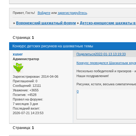
Привет, Гость!
Войдите
или
зарегистрируйтесь
.
»
Воронежский шахматный форум
»
Детско-юношеские шахматы в
Страница:
1
Конкурс детских рисунков на шахматные темы
xuser
Поделиться
2022-01-13 13:19:33
Администратор
Конкурс проводился Шахматным кружк
Несколько победителей и призеров - 
Наши поздравления!
Зарегистрирован
: 2014-04-06
Приглашений:
0
Рисунки, кстати, весьма симпатичны
Сообщений:
12111
Уважение:
+3655
0
Позитив:
+4528
Провел на форуме:
7 месяцев 3 дня
Последний визит:
2026-07-21 14:23:53
Страница:
1