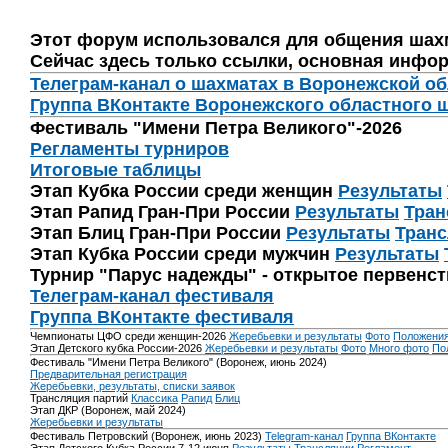
Этот форум использовался для общения шах
Сейчас здесь только ссылки, основная инфор
Телеграм-канал о шахматах в Воронежской о
Группа ВКонтакте Воронежского областного 
Фестиваль "Имени Петра Великого"-2026
Регламенты турниров
Итоговые таблицы
Этап Кубка России среди женщин
Результаты
Этап Рапид Гран-При России
Результаты
Тран
Этап Блиц Гран-При России
Результаты
Транс
Этап Кубка России среди мужчин
Результаты
Турнир "Парус надежды" - открытое первенс
Телеграм-канал фестиваля
Группа ВКонтакте фестиваля
Чемпионаты ЦФО среди женщин-2026
Жеребьевки и результаты
Фото
Положени
Этап Детского кубка России-2026
Жеребьевки и результаты
Фото
Много фото
По
Фестиваль "Имени Петра Великого" (Воронеж, июнь 2024)
Предварительная регистрация
Жеребьевки, результаты, списки заявок
Трансляция партий
Классика
Рапид
Блиц
Этап ДКР (Воронеж, май 2024)
Жеребьевки и результаты
Фестиваль Петровский (Воронеж, июнь 2023)
Telegram-канал
Группа ВКонтакте