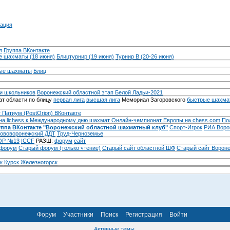
ация
л
Группа ВКонтакте
 шахматы (18 июня)
Блицтурнир (19 июня)
Турнир B (20-26 июня)
ые шахматы
Блиц
и школьников
Воронежский областной этап Белой Ладьи-2021
т области по блицу
первая лига
высшая лига
Мемориал Загоровского
быстрые шахма
 Патиум (PostOrion) ВКонтакте
на lichess к Международному дню шахмат
Онлайн-чемпионат Европы на chess.com
По
уппа ВКонтакте "Воронежский областной шахматный клуб"
Спорт-Игрок
РИА Воро
ововоронежский ДДТ
Труд-Черноземье
Р №13
ICCF
РАЗШ:
форум
сайт
 форум
Cтарый форум (только чтение)
Старый сайт областной ШФ
Старый сайт Ворон
к
Курск
Железногорск
Форум
Участники
Поиск
Регистрация
Войти
Активные темы