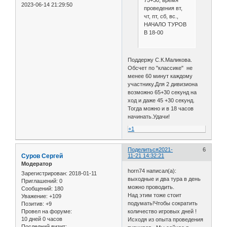
2023-06-14 21:29:50
проведения вт,
чт, пт, сб, вс.,
НАЧАЛО ТУРОВ
В 18-00
Поддержу С.К.Маликова.
Обсчет по "классике" не
менее 60 минут каждому
участнику.Для 2 дивизиона
возможно 65+30 секунд на
ход и даже 45 +30 секунд.
Тогда можно и в 18 часов
начинать.Удачи!
+1
Поделиться
2021-
6
Cуров Сергей
11-21 14:32:21
Модератор
horn74 написал(а):
Зарегистрирован
: 2018-01-11
выходные и два тура в день
Приглашений:
0
можно проводить.
Сообщений:
180
Над этим тоже стоит
Уважение:
+109
подумать!Чтобы сократить
Позитив:
+9
количество игровых дней !
Провел на форуме:
10 дней 0 часов
Исходя из опыта проведения
Последний визит: