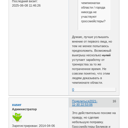
Последний визит:
чемпионатах
2025-06-08 11:46:26
области / города
никогда не
участвуют
гроссмейстеры?
Думаю, лучше услышать
мнение от первого лица, но
тем не менее попытаюсь
предположить. Возможный
выигрыш несколько
нулей
уступает заработку от
тренерства за то же
потраченное время. Не
совсем понятно, что этим
людям доказывать в
чемпионате области.
0
Поделиться
2021-
16
xuser
11-30 22:53:06
Администратор
Это действительно похоже на
правду, но сделаю
небольшую поправку.
Зарегистрирован
: 2014-04-06
Гроссмейстеры Беликов и