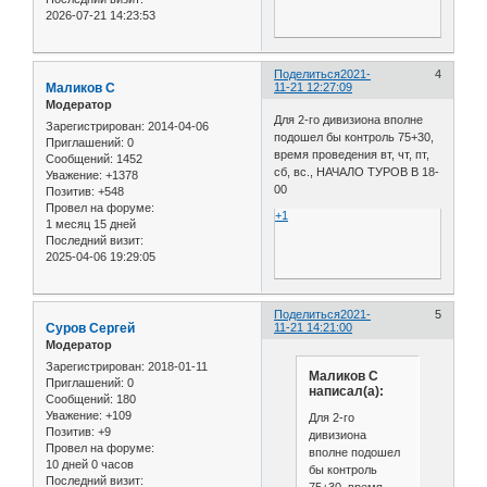
2026-07-21 14:23:53
Поделиться
2021-
4
Маликов С
11-21 12:27:09
Модератор
Для 2-го дивизиона вполне
Зарегистрирован
: 2014-04-06
подошел бы контроль 75+30,
Приглашений:
0
время проведения вт, чт, пт,
Сообщений:
1452
сб, вс., НАЧАЛО ТУРОВ В 18-
Уважение:
+1378
00
Позитив:
+548
Провел на форуме:
+1
1 месяц 15 дней
Последний визит:
2025-04-06 19:29:05
Поделиться
2021-
5
Cуров Сергей
11-21 14:21:00
Модератор
Зарегистрирован
: 2018-01-11
Маликов С
Приглашений:
0
написал(а):
Сообщений:
180
Уважение:
+109
Для 2-го
Позитив:
+9
дивизиона
Провел на форуме:
вполне подошел
10 дней 0 часов
бы контроль
Последний визит:
75+30, время