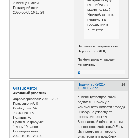
2 месяца 0 дней
где-нибудь в
Последний визит:
марте только?
2026-06-05 10:15:28
Что-нибудь типа
первенства
города, или в
этом роде
По плану в феврале - это
Первенство ОШК,
По Чемпионату города-
непонятно.
0
Поделиться
2021-
14
Gritsuk Viktor
11-30 15:29:21
Активный участник
У меня тут вопрос такой
Зарегистрирован
: 2016-03-26
родился... Почему в
Приглашений:
0
чемпионатах области / города
Сообщений:
54
никогда не участвуют
Уважение:
+5
гроссмейстеры? В
Позитив:
+3
Воронежской области нет ни
Провел на форуме:
1 день 19 часов
одного гроссмейстера? Есть.
Последний визит:
Им просто не интересно
2022-10-19 12:39:01
участвовать в подобных