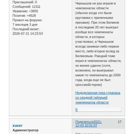
Приглашений:
0
Чернышов не раз играли в
Сообщений:
12111
чемпионатах области
Уважение:
+3655
(обычно когда это были
Позитив:
+4528
круговики с приличными
Провел на форуме:
призами). При этом Беликов
7 месяцев 3 дня
в последние 20 лет выиграл
Последний визит:
вообще все чемпионаты
2026-07-21 14:23:53
области, в которых
участвовал, а Чернышов
всегда занимал либо первое
место, либо второе вслед за
Беликовым. Раецкий тоже
играл в чемпионатах области,
но менее удачно (хотя,
возможно, он выигрывал
какие-то чемпионаты до 2000
года, когда еще не был
гроссмейстером)
Недоделанная пока страница
со сводной таблицей
чемпионатов области
0
Поделиться
2021-
17
xuser
12-03 10:01:07
Администратор