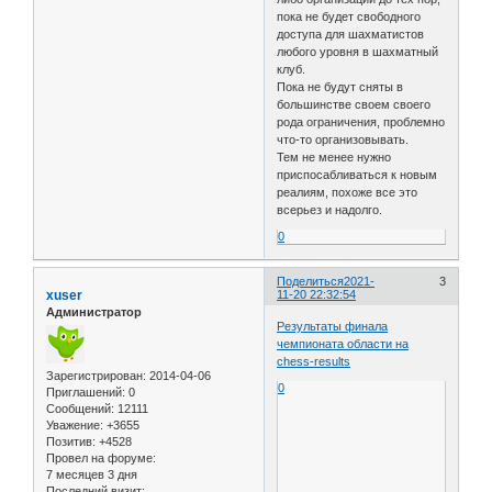
пока не будет свободного
доступа для шахматистов
любого уровня в шахматный
клуб.
Пока не будут сняты в
большинстве своем своего
рода ограничения, проблемно
что-то организовывать.
Тем не менее нужно
приспосабливаться к новым
реалиям, похоже все это
всерьез и надолго.
0
Поделиться
2021-
3
xuser
11-20 22:32:54
Администратор
Результаты финала
чемпионата области на
chess-results
Зарегистрирован
: 2014-04-06
0
Приглашений:
0
Сообщений:
12111
Уважение:
+3655
Позитив:
+4528
Провел на форуме:
7 месяцев 3 дня
Последний визит: