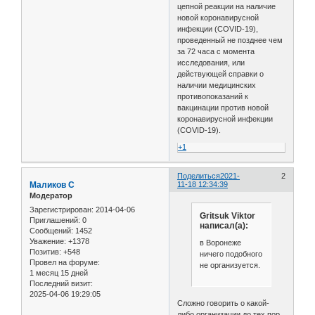
цепной реакции на наличие
новой коронавирусной
инфекции (COVID-19),
проведенный не позднее чем
за 72 часа с момента
исследования, или
действующей справки о
наличии медицинских
противопоказаний к
вакцинации против новой
коронавирусной инфекции
(COVID-19).
+1
Поделиться
2021-
2
Маликов С
11-18 12:34:39
Модератор
Зарегистрирован
: 2014-04-06
Gritsuk Viktor
Приглашений:
0
написал(а):
Сообщений:
1452
Уважение:
+1378
в Воронеже
Позитив:
+548
ничего подобного
Провел на форуме:
не организуется.
1 месяц 15 дней
Последний визит:
2025-04-06 19:29:05
Cложно говорить о какой-
либо организации до тех пор,