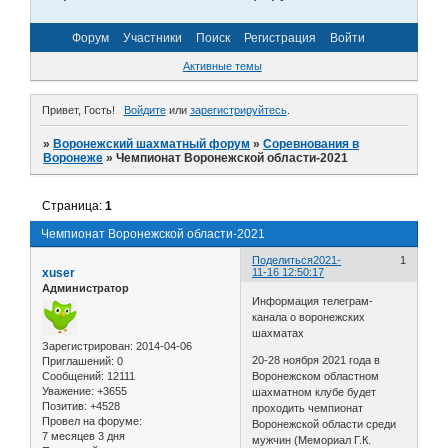
Форум
Участники
Поиск
Регистрация
Войти
Активные темы
Привет, Гость!
Войдите
или
зарегистрируйтесь
.
»
Воронежский шахматный форум
»
Соревнования в
Воронеже
»
Чемпионат Воронежской области-2021
Страница:
1
Чемпионат Воронежской области-2021
Поделиться
2021-
1
xuser
11-16 12:50:17
Администратор
Информация телеграм-
канала о воронежских
шахматах
Зарегистрирован
: 2014-04-06
20-28 ноября 2021 года в
Приглашений:
0
Сообщений:
12111
Воронежском областном
Уважение:
+3655
шахматном клубе будет
Позитив:
+4528
проходить чемпионат
Провел на форуме:
Воронежской области среди
7 месяцев 3 дня
мужчин (Мемориал Г.К.