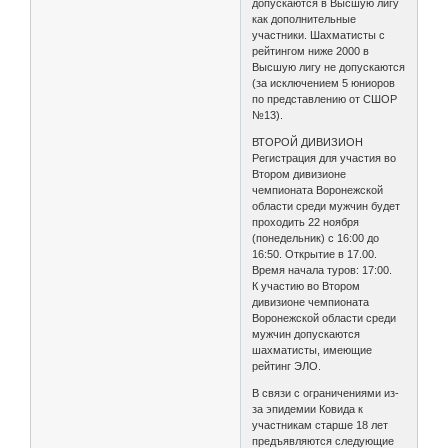
допускаются в Высшую лигу
как дополнительные
участники. Шахматисты с
рейтингом ниже 2000 в
Высшую лигу не допускаются
(за исключением 5 юниоров
по представлению от СШОР
№13).
ВТОРОЙ ДИВИЗИОН
Регистрация для участия во
Втором дивизионе
чемпионата Воронежской
области среди мужчин будет
проходить 22 ноября
(понедельник) с 16:00 до
16:50. Открытие в 17.00.
Время начала туров: 17:00.
К участию во Втором
дивизионе чемпионата
Воронежской области среди
мужчин допускаются
шахматисты, имеющие
рейтинг ЭЛО.
В связи с ограничениями из-
за эпидемии Ковида к
участникам старше 18 лет
предъявляются следующие