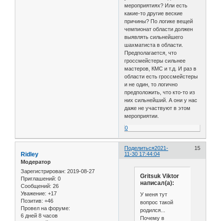
мероприятиях? Или есть
какие-то другие веские
причины? По логике вещей
чемпионат области должен
выявлять сильнейшего
шахматиста в области.
Предполагается, что
гроссмейстеры сильнее
мастеров, КМС и т.д. И раз в
области есть гроссмейстеры
и не один, то логично
предположить, что кто-то из
них сильнейший. А они у нас
даже не участвуют в этом
мероприятии.
0
Поделиться
2021-
15
Ridley
11-30 17:44:04
Модератор
Зарегистрирован
: 2019-08-27
Gritsuk Viktor
Приглашений:
0
написал(а):
Сообщений:
26
Уважение:
+17
У меня тут
Позитив:
+46
вопрос такой
Провел на форуме:
родился...
6 дней 8 часов
Почему в