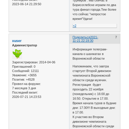
турниров . Мы сейчас в
2023-06-14 21:29:50
Борисоглебске играем по два
тура финал города.Тем более
что сейчас "непростое
время"Удачи!
+2
Поделиться
2021-
7
xuser
11-21 22:19:30
Администратор
Информация телеграм-
канала о шахматах в
Воронежской области
Зарегистрирован
: 2014-04-06
Напоминаем, что завтра
Приглашений:
0
Сообщений:
12111
стартует Второй дивизион
Уважение:
+3655
чемпионата Воронежской
Позитив:
+4528
области среди мужчин.
Провел на форуме:
Регистрация будет
7 месяцев 3 дня
проходить 22 ноября
Последний визит:
(понедельник) с 16:00 до
2026-07-21 14:23:53
16:50. Открытие в 17.00.
Время начала туров в будние
дни: 17:30!!! В выходные дни:
в 17.00.
К участию во Втором
дивизионе чемпионата
Воронежской области среди