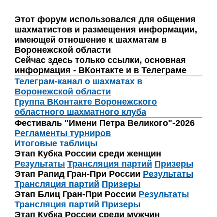
Этот форум использовался для общения
шахматистов и размещения информации,
имеющей отношение к шахматам в
Воронежской области
Сейчас здесь только ссылки, основная
информация - ВКонтакте и в Телеграме
Телеграм-канал о шахматах в
Воронежской области
Группа ВКонтакте Воронежского
областного шахматного клуба
Фестиваль "Имени Петра Великого"-2026
Регламенты турниров
Итоговые таблицы
Этап Кубка России среди женщин
Результаты
Трансляция партий
Призеры
Этап Рапид Гран-При России
Результаты
Трансляция партий
Призеры
Этап Блиц Гран-При России
Результаты
Трансляция партий
Призеры
Этап Кубка России среди мужчин