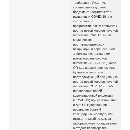
требования. Участник
соревнования должен
предъявить сертификат о
вакцинации COVID-19 или
сертификат о
профилактических прививках
против новой коронавирусной
инфекции (C0VID-19) или
медицинских
противопоказаниях к
вакцинации и перенесенном
заболевании, вызванном
новой коронавирусной
инфекцией (COVID-19), либо
QR-код на электронном или
бумажном носителе
подтверждающий вакцинацию
против новой коронавирусной
инфекции (COVID-19), либо
перенесение новой
коронавирусной инфекции
(COVID-19) при условии, что
с даты выздоровления
прошло не более 6
календарных месяцев, или
отрицательный результат
лабораторного исследования
методом полимеразной