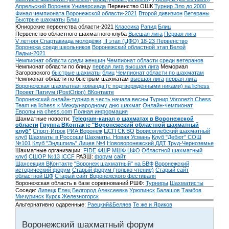
Апрельский Воронеж
Универсиада
Первенство ОШК
Турнир Эло до 2000
Финал чемпионата Воронежской области-2021
Второй дивизион
Ветераны
Быстрые шахматы
Блиц
Юниорские первенства области-2021
Классика
Рапид
Блиц
Первенство областного шахматного клуба
Высшая лига
Первая лига
V летняя Спартакиада молодёжи, II этап (ЦФО) 18-23
Первенство
Воронежа среди школьников
Воронежский областной этап Белой
Ладьи-2021
Чемпионат области среди женщин
Чемпионат области среди ветеранов
Чемпионат области по блицу
первая лига
высшая лига
Мемориал
Загоровского
быстрые шахматы
блиц
Чемпионат области по шахматам
Чемпионат области по быстрым шахматам
высшая лига
первая лига
Воронежская шахматная команда (с подтверждёнными никами) на lichess
Проект Патиум (PostOrion) ВКонтакте
Воронежский онлайн-турнир в честь начала весны
Турнир Voronezh Chess
Team на lichess к Международному дню шахмат
Онлайн-чемпионат
Европы на chess.com
Полная информация
Шахматные новости:
Telegram-канал о шахматах в Воронежской
области
Группа ВКонтакте "Воронежский областной шахматный
клуб"
Спорт-Игрок
РИА Воронеж
ЦСП СК ВО
Борисоглебский шахматный
клуб
Шахматы в Россоши
Шахматы. Новая Усмань
Клуб "Дебют" СОШ
№101
Клуб "Эндшпиль" Лицея №4
Нововоронежский ДДТ
Труд-Черноземье
Шахматные организации:
FIDE
ФШР
МШФ ЦФО
Областной шахматный
клуб
СШОР №13
ICCF
РАЗШ:
форум
сайт
Шахсекция ВКонтакте
"Воронеж шахматный" на БВФ
Воронежский
исторический форум
Cтарый форум (только чтение)
Старый сайт
областной ШФ
Старый сайт Воронежского фестиваля
Воронежская область в базе соревнований РШФ:
Турниры
Шахматисты
Соседи:
Липецк
Елец
Белгород
Алексеевка
Урюпинск
Балашов
Тамбов
Мичуринск
Курск
Железногорск
Альтернативно одаренные:
Раецкий&Беляев
Те же и Яриков
Воронежский шахматный форум