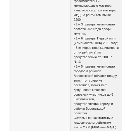
гроссмейстеры и
международные мастера;
- мастера спорта и мастера
ФИДЕ с рейтингом выше
2200;
- 1 – 3 призеры чемпионата
области 2020 года среди
мужчин;
- 1 – 6 призеры Первой лиги
(чемпионата ОШК) 2021 года;
- 5 юниоров (вне зависимости
от их рейтинга) по
представлению от СШОР
№13;
- 1 – 5 призеры чемпионата
городов и районов
Воронежской области (ввиду
того, что турнир не
состоялся, может быть
допущено в качестве
основных участников до 5
шахматистов,
представляющих города и
районы Воронежской
области).
Остальные шахматисты с
классическим рейтингом
выше 2000 (РШФ или ФИДЕ),