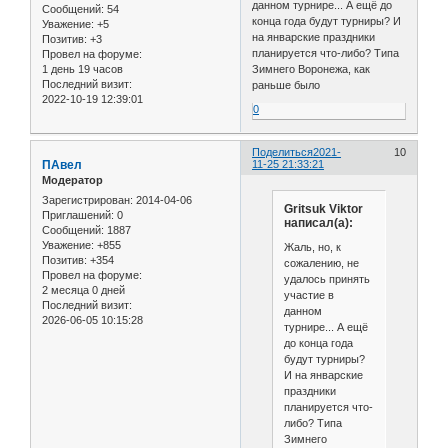
данном турнире... А ещё до
Сообщений:
54
конца года будут турниры? И
Уважение:
+5
на январские праздники
Позитив:
+3
планируется что-либо? Типа
Провел на форуме:
1 день 19 часов
Зимнего Воронежа, как
Последний визит:
раньше было
2022-10-19 12:39:01
0
Поделиться
2021-
10
ПАвел
11-25 21:33:21
Модератор
Зарегистрирован
: 2014-04-06
Gritsuk Viktor
Приглашений:
0
написал(а):
Сообщений:
1887
Уважение:
+855
Жаль, но, к
Позитив:
+354
сожалению, не
Провел на форуме:
удалось принять
2 месяца 0 дней
участие в
Последний визит:
данном
2026-06-05 10:15:28
турнире... А ещё
до конца года
будут турниры?
И на январские
праздники
планируется что-
либо? Типа
Зимнего