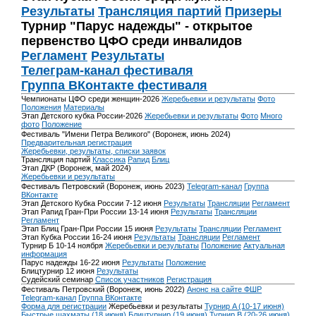
Результаты
Трансляция партий
Призеры
Турнир "Парус надежды" - открытое
первенство ЦФО среди инвалидов
Регламент
Результаты
Телеграм-канал фестиваля
Группа ВКонтакте фестиваля
Чемпионаты ЦФО среди женщин-2026
Жеребьевки и результаты
Фото
Положения
Материалы
Этап Детского кубка России-2026
Жеребьевки и результаты
Фото
Много
фото
Положение
Фестиваль "Имени Петра Великого" (Воронеж, июнь 2024)
Предварительная регистрация
Жеребьевки, результаты, списки заявок
Трансляция партий
Классика
Рапид
Блиц
Этап ДКР (Воронеж, май 2024)
Жеребьевки и результаты
Фестиваль Петровский (Воронеж, июнь 2023)
Telegram-канал
Группа
ВКонтакте
Этап Детского Кубка России 7-12 июня
Результаты
Трансляции
Регламент
Этап Рапид Гран-При России 13-14 июня
Результаты
Трансляции
Регламент
Этап Блиц Гран-При России 15 июня
Результаты
Трансляции
Регламент
Этап Кубка России 16-24 июня
Результаты
Трансляции
Регламент
Турнир Б 10-14 ноября
Жеребьевки и результаты
Положение
Актуальная
информация
Парус надежды 16-22 июня
Результаты
Положение
Блицтурнир 12 июня
Результаты
Судейский семинар
Список участников
Регистрация
Фестиваль Петровский (Воронеж, июнь 2022)
Анонс на сайте ФШР
Telegram-канал
Группа ВКонтакте
Форма для регистрации
Жеребьевки и результаты
Турнир A (10-17 июня)
Быстрые шахматы (18 июня)
Блицтурнир (19 июня)
Турнир B (20-26 июня)