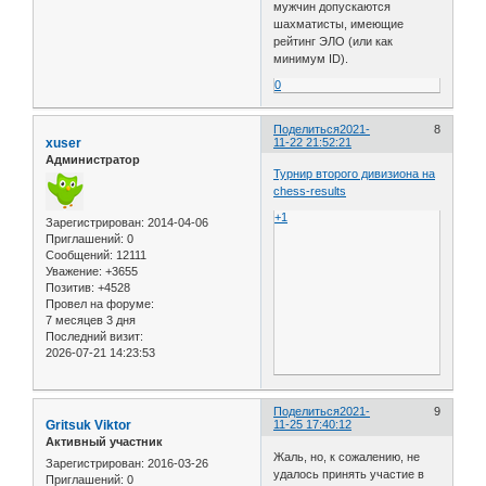
мужчин допускаются
шахматисты, имеющие
рейтинг ЭЛО (или как
минимум ID).
0
Поделиться
2021-
8
xuser
11-22 21:52:21
Администратор
Турнир второго дивизиона на
chess-results
+1
Зарегистрирован
: 2014-04-06
Приглашений:
0
Сообщений:
12111
Уважение:
+3655
Позитив:
+4528
Провел на форуме:
7 месяцев 3 дня
Последний визит:
2026-07-21 14:23:53
Поделиться
2021-
9
Gritsuk Viktor
11-25 17:40:12
Активный участник
Жаль, но, к сожалению, не
Зарегистрирован
: 2016-03-26
удалось принять участие в
Приглашений:
0