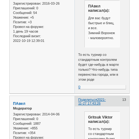
Зарегистрирован
: 2016-03-26
ПАвел
Приглашений:
0
написал(а):
Сообщений:
54
Уважение:
+5
Для вас будут
Позитив:
+3
быстрые и блиц,
Провел на форуме:
и все.
1 день 19 часов
Зимний Воронеж
Последний визит:
- маловероятно.
2022-10-19 12:39:01
То есть турнир со
стандартным контролем
будет где-нибудь в марте
только? Что-нибудь типа
первенства города, или в
этом роде
0
Поделиться
2021-
13
ПАвел
11-27 17:43:26
Модератор
Зарегистрирован
: 2014-04-06
Gritsuk Viktor
Приглашений:
0
написал(а):
Сообщений:
1887
Уважение:
+855
То есть турнир
Позитив:
+354
со стандартным
Провел на форуме:
контролем будет