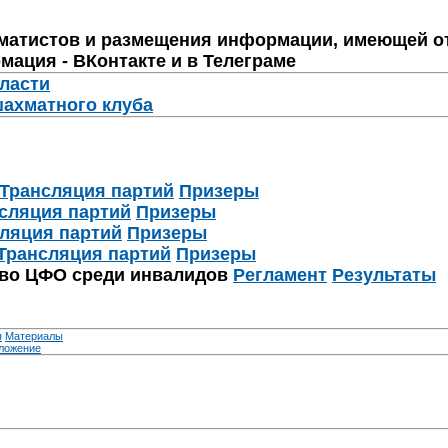
матистов и размещения информации, имеющей о
мация - ВКонтакте и в Телеграме
бласти
шахматного клуба
Трансляция партий
Призеры
сляция партий
Призеры
ляция партий
Призеры
Трансляция партий
Призеры
тво ЦФО среди инвалидов
Регламент
Результаты
я
Материалы
ложение