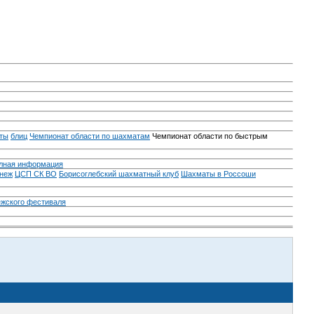
ты
блиц
Чемпионат области по шахматам
Чемпионат области по быстрым
лная информация
неж
ЦСП СК ВО
Борисоглебский шахматный клуб
Шахматы в Россоши
ежского фестиваля