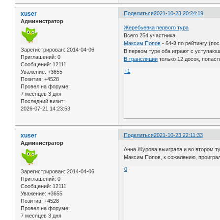
xuser
Поделиться
2021-10-23 20:24:19
Администратор
Жеребьевка первого тура
Всего 254 участника
Максим Попов
- 64-й по рейтингу (по
Зарегистрирован
: 2014-04-06
В первом туре оба играют с уступаю
Приглашений:
0
В трансляции
только 12 досок, попаст
Сообщений:
12111
+1
Уважение:
+3655
Позитив:
+4528
Провел на форуме:
7 месяцев 3 дня
Последний визит:
2026-07-21 14:23:53
xuser
Поделиться
2021-10-23 22:11:33
Администратор
Анна Журова выиграла и во втором т
Максим Попов, к сожалению, проиграл
0
Зарегистрирован
: 2014-04-06
Приглашений:
0
Сообщений:
12111
Уважение:
+3655
Позитив:
+4528
Провел на форуме:
7 месяцев 3 дня