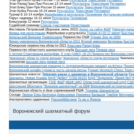
Этап Детского Кубка России 7-12 июня
Результаты
Трансляции
Регламент
Этап Рапид Гран-При России 13-14 июня
Результаты
Трансляции
Регламент
Этап Блиц Гран-При России 15 июня
Результаты
Трансляции
Регламент
Этап Кубка России 16-24 июня
Результаты
Трансляции
Регламент
Турнир Б 10-14 ноября
Жеребьевки и результаты
Положение
Актуальная информ
Парус надежды 16-22 июня
Результаты
Положение
Блицтурнир 12 июня
Результаты
Судейский семинар
Список участников
Регистрация
Фестиваль Петровский (Воронеж, июнь 2022)
Анонс на сайте ФШР
Telegram-кана
Форма для регистрации
Жеребьевки и результаты
Турнир A (10-17 июня)
Быстрые
Апрельский Воронеж
Универсиада
Первенство ОШК
Турнир Эло до 2000
Финал чемпионата Воронежской области-2021
Второй дивизион
Ветераны
Быстр
Юниорские первенства области-2021
Классика
Рапид
Блиц
Первенство областного шахматного клуба
Высшая лига
Первая лига
V летняя Спартакиада молодёжи, II этап (ЦФО) 18-23
Первенство Воронежа сред
Чемпионат области среди женщин
Чемпионат области среди ветеранов
Чемпиона
шахматам
высшая лига
первая лига
Воронежская шахматная команда (с подтверждёнными никами) на lichess
Проект
Воронежский онлайн-турнир в честь начала весны
Турнир Voronezh Chess Team 
Шахматные новости:
Telegram-канал о шахматах в Воронежской области
Гр
Шахматы. Новая Усмань
Клуб "Дебют" СОШ №101
Клуб "Эндшпиль" Лицея №4
Н
Шахматные организации:
FIDE
ФШР
МШФ ЦФО
Областной шахматный клуб
СШО
Шахсекция ВКонтакте
"Воронеж шахматный" на БВФ
Воронежский исторический
Воронежская область в базе соревнований РШФ:
Турниры
Шахматисты
Соседи:
Липецк
Елец
Белгород
Алексеевка
Урюпинск
Балашов
Тамбов
Мичуринс
Альтернативно одаренные:
Раецкий&Беляев
Те же и Яриков
Воронежский шахматный форум