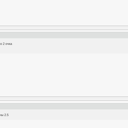
о 2 очка
ны 2.5