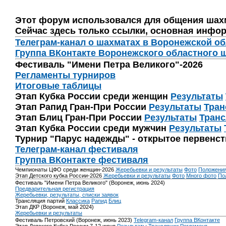
Этот форум использовался для общения шах
Сейчас здесь только ссылки, основная инфор
Телеграм-канал о шахматах в Воронежской о
Группа ВКонтакте Воронежского областного 
Фестиваль "Имени Петра Великого"-2026
Регламенты турниров
Итоговые таблицы
Этап Кубка России среди женщин
Результаты
Этап Рапид Гран-При России
Результаты
Тран
Этап Блиц Гран-При России
Результаты
Транс
Этап Кубка России среди мужчин
Результаты
Турнир "Парус надежды" - открытое первенс
Телеграм-канал фестиваля
Группа ВКонтакте фестиваля
Чемпионаты ЦФО среди женщин-2026
Жеребьевки и результаты
Фото
Положени
Этап Детского кубка России-2026
Жеребьевки и результаты
Фото
Много фото
По
Фестиваль "Имени Петра Великого" (Воронеж, июнь 2024)
Предварительная регистрация
Жеребьевки, результаты, списки заявок
Трансляция партий
Классика
Рапид
Блиц
Этап ДКР (Воронеж, май 2024)
Жеребьевки и результаты
Фестиваль Петровский (Воронеж, июнь 2023)
Telegram-канал
Группа ВКонтакте