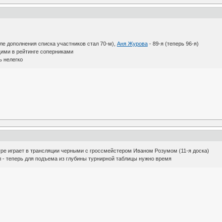
сле дополнения списка участников стал 70-м),
Аня Журова
- 89-я (теперь 96-я)
щими в рейтинге соперниками
ь нелегко
уре играет в трансляции черными с гроссмейстером Иваном Розумом (11-я доска)
 - теперь для подъема из глубины турнирной таблицы нужно время