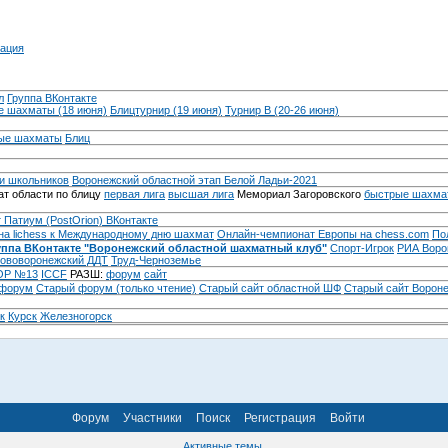
ация
л
Группа ВКонтакте
 шахматы (18 июня)
Блицтурнир (19 июня)
Турнир B (20-26 июня)
ые шахматы
Блиц
и школьников
Воронежский областной этап Белой Ладьи-2021
т области по блицу
первая лига
высшая лига
Мемориал Загоровского
быстрые шахма
 Патиум (PostOrion) ВКонтакте
на lichess к Международному дню шахмат
Онлайн-чемпионат Европы на chess.com
По
уппа ВКонтакте "Воронежский областной шахматный клуб"
Спорт-Игрок
РИА Воро
ововоронежский ДДТ
Труд-Черноземье
Р №13
ICCF
РАЗШ:
форум
сайт
 форум
Cтарый форум (только чтение)
Старый сайт областной ШФ
Старый сайт Ворон
к
Курск
Железногорск
Форум
Участники
Поиск
Регистрация
Войти
Активные темы