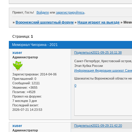
Привет, Гость!
Войдите
или
зарегистрируйтесь
.
»
Воронежский шахматный форум
»
Наши играют на выезде
»
Мемо
Страница:
1
Мемориал Чигорина - 2021
xuser
Поделиться
2021-09-25 16:11:38
Администратор
Санкт-Петербург, Крестовский остров,
Этап Кубка России
Информация Федерации шахмат Санк
Зарегистрирован
: 2014-04-06
Шахматисты Воронежской области нео
Приглашений:
0
Сообщений:
12111
0
Уважение:
+3655
Позитив:
+4528
Провел на форуме:
7 месяцев 3 дня
Последний визит:
2026-07-21 14:23:53
xuser
Поделиться
2021-09-29 21:42:20
Администратор