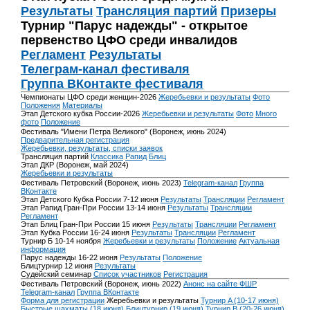
Результаты
Трансляция партий
Призеры
Турнир "Парус надежды" - открытое
первенство ЦФО среди инвалидов
Регламент
Результаты
Телеграм-канал фестиваля
Группа ВКонтакте фестиваля
Чемпионаты ЦФО среди женщин-2026
Жеребьевки и результаты
Фото
Положения
Материалы
Этап Детского кубка России-2026
Жеребьевки и результаты
Фото
Много
фото
Положение
Фестиваль "Имени Петра Великого" (Воронеж, июнь 2024)
Предварительная регистрация
Жеребьевки, результаты, списки заявок
Трансляция партий
Классика
Рапид
Блиц
Этап ДКР (Воронеж, май 2024)
Жеребьевки и результаты
Фестиваль Петровский (Воронеж, июнь 2023)
Telegram-канал
Группа
ВКонтакте
Этап Детского Кубка России 7-12 июня
Результаты
Трансляции
Регламент
Этап Рапид Гран-При России 13-14 июня
Результаты
Трансляции
Регламент
Этап Блиц Гран-При России 15 июня
Результаты
Трансляции
Регламент
Этап Кубка России 16-24 июня
Результаты
Трансляции
Регламент
Турнир Б 10-14 ноября
Жеребьевки и результаты
Положение
Актуальная
информация
Парус надежды 16-22 июня
Результаты
Положение
Блицтурнир 12 июня
Результаты
Судейский семинар
Список участников
Регистрация
Фестиваль Петровский (Воронеж, июнь 2022)
Анонс на сайте ФШР
Telegram-канал
Группа ВКонтакте
Форма для регистрации
Жеребьевки и результаты
Турнир A (10-17 июня)
Быстрые шахматы (18 июня)
Блицтурнир (19 июня)
Турнир B (20-26 июня)