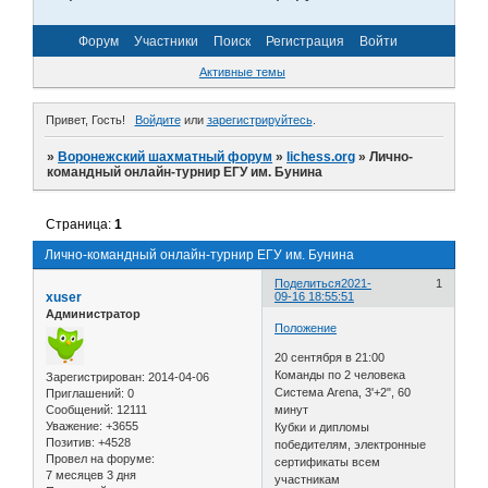
Форум
Участники
Поиск
Регистрация
Войти
Активные темы
Привет, Гость!
Войдите
или
зарегистрируйтесь
.
»
Воронежский шахматный форум
»
lichess.org
»
Лично-
командный онлайн-турнир ЕГУ им. Бунина
Страница:
1
Лично-командный онлайн-турнир ЕГУ им. Бунина
Поделиться
2021-
1
xuser
09-16 18:55:51
Администратор
Положение
20 сентября в 21:00
Команды по 2 человека
Зарегистрирован
: 2014-04-06
Система Arena, 3'+2", 60
Приглашений:
0
Сообщений:
12111
минут
Уважение:
+3655
Кубки и дипломы
Позитив:
+4528
победителям, электронные
Провел на форуме:
сертификаты всем
7 месяцев 3 дня
участникам