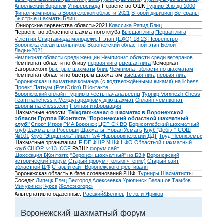
Апрельский Воронеж
Универсиада
Первенство ОШК
Турнир Эло до 2000
Финал чемпионата Воронежской области-2021
Второй дивизион
Ветераны
Быстрые шахматы
Блиц
Юниорские первенства области-2021
Классика
Рапид
Блиц
Первенство областного шахматного клуба
Высшая лига
Первая лига
V летняя Спартакиада молодёжи, II этап (ЦФО) 18-23
Первенство
Воронежа среди школьников
Воронежский областной этап Белой
Ладьи-2021
Чемпионат области среди женщин
Чемпионат области среди ветеранов
Чемпионат области по блицу
первая лига
высшая лига
Мемориал
Загоровского
быстрые шахматы
блиц
Чемпионат области по шахматам
Чемпионат области по быстрым шахматам
высшая лига
первая лига
Воронежская шахматная команда (с подтверждёнными никами) на lichess
Проект Патиум (PostOrion) ВКонтакте
Воронежский онлайн-турнир в честь начала весны
Турнир Voronezh Chess
Team на lichess к Международному дню шахмат
Онлайн-чемпионат
Европы на chess.com
Полная информация
Шахматные новости:
Telegram-канал о шахматах в Воронежской
области
Группа ВКонтакте "Воронежский областной шахматный
клуб"
Спорт-Игрок
РИА Воронеж
ЦСП СК ВО
Борисоглебский шахматный
клуб
Шахматы в Россоши
Шахматы. Новая Усмань
Клуб "Дебют" СОШ
№101
Клуб "Эндшпиль" Лицея №4
Нововоронежский ДДТ
Труд-Черноземье
Шахматные организации:
FIDE
ФШР
МШФ ЦФО
Областной шахматный
клуб
СШОР №13
ICCF
РАЗШ:
форум
сайт
Шахсекция ВКонтакте
"Воронеж шахматный" на БВФ
Воронежский
исторический форум
Cтарый форум (только чтение)
Старый сайт
областной ШФ
Старый сайт Воронежского фестиваля
Воронежская область в базе соревнований РШФ:
Турниры
Шахматисты
Соседи:
Липецк
Елец
Белгород
Алексеевка
Урюпинск
Балашов
Тамбов
Мичуринск
Курск
Железногорск
Альтернативно одаренные:
Раецкий&Беляев
Те же и Яриков
Воронежский шахматный форум