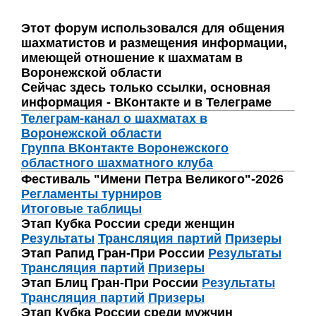
Этот форум использовался для общения
шахматистов и размещения информации,
имеющей отношение к шахматам в
Воронежской области
Сейчас здесь только ссылки, основная
информация - ВКонтакте и в Телеграме
Телеграм-канал о шахматах в
Воронежской области
Группа ВКонтакте Воронежского
областного шахматного клуба
Фестиваль "Имени Петра Великого"-2026
Регламенты турниров
Итоговые таблицы
Этап Кубка России среди женщин
Результаты
Трансляция партий
Призеры
Этап Рапид Гран-При России
Результаты
Трансляция партий
Призеры
Этап Блиц Гран-При России
Результаты
Трансляция партий
Призеры
Этап Кубка России среди мужчин