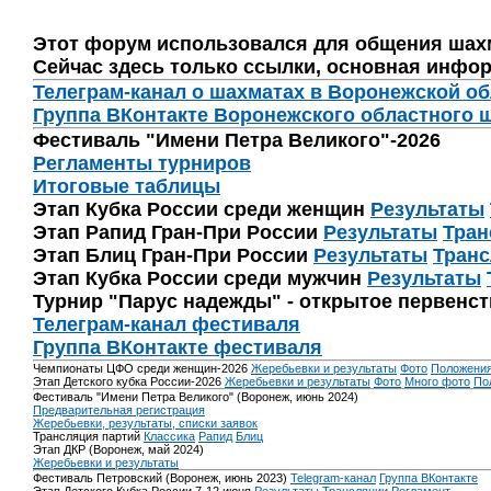
Этот форум использовался для общения шах
Сейчас здесь только ссылки, основная инфор
Телеграм-канал о шахматах в Воронежской о
Группа ВКонтакте Воронежского областного 
Фестиваль "Имени Петра Великого"-2026
Регламенты турниров
Итоговые таблицы
Этап Кубка России среди женщин
Результаты
Этап Рапид Гран-При России
Результаты
Тран
Этап Блиц Гран-При России
Результаты
Транс
Этап Кубка России среди мужчин
Результаты
Турнир "Парус надежды" - открытое первенс
Телеграм-канал фестиваля
Группа ВКонтакте фестиваля
Чемпионаты ЦФО среди женщин-2026
Жеребьевки и результаты
Фото
Положени
Этап Детского кубка России-2026
Жеребьевки и результаты
Фото
Много фото
По
Фестиваль "Имени Петра Великого" (Воронеж, июнь 2024)
Предварительная регистрация
Жеребьевки, результаты, списки заявок
Трансляция партий
Классика
Рапид
Блиц
Этап ДКР (Воронеж, май 2024)
Жеребьевки и результаты
Фестиваль Петровский (Воронеж, июнь 2023)
Telegram-канал
Группа ВКонтакте