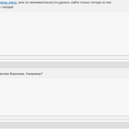
слены здесь
, мне по невнимательности удалось найти только четыре из них
х городов
имволом Воронежа. Например?