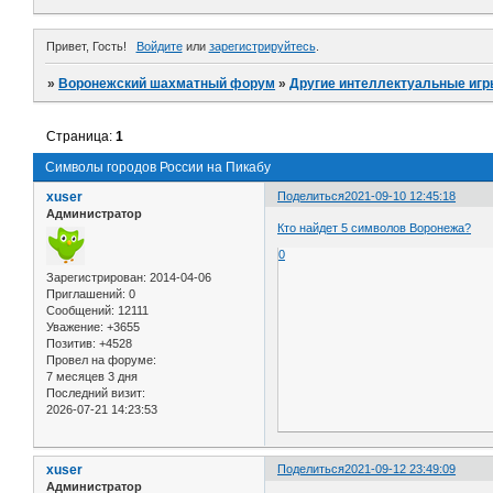
Привет, Гость!
Войдите
или
зарегистрируйтесь
.
»
Воронежский шахматный форум
»
Другие интеллектуальные игр
Страница:
1
Символы городов России на Пикабу
xuser
Поделиться
2021-09-10 12:45:18
Администратор
Кто найдет 5 символов Воронежа?
0
Зарегистрирован
: 2014-04-06
Приглашений:
0
Сообщений:
12111
Уважение:
+3655
Позитив:
+4528
Провел на форуме:
7 месяцев 3 дня
Последний визит:
2026-07-21 14:23:53
xuser
Поделиться
2021-09-12 23:49:09
Администратор