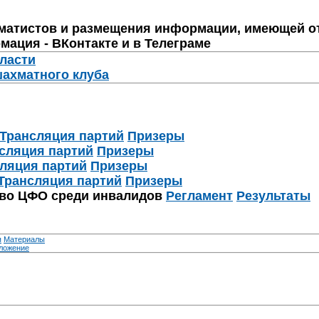
матистов и размещения информации, имеющей о
мация - ВКонтакте и в Телеграме
бласти
шахматного клуба
Трансляция партий
Призеры
сляция партий
Призеры
ляция партий
Призеры
Трансляция партий
Призеры
тво ЦФО среди инвалидов
Регламент
Результаты
я
Материалы
ложение