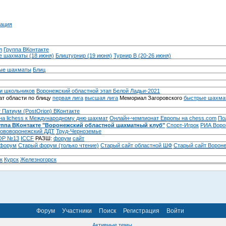
ация
л
Группа ВКонтакте
 шахматы (18 июня)
Блицтурнир (19 июня)
Турнир B (20-26 июня)
ые шахматы
Блиц
и школьников
Воронежский областной этап Белой Ладьи-2021
т области по блицу
первая лига
высшая лига
Мемориал Загоровского
быстрые шахма
 Патиум (PostOrion) ВКонтакте
на lichess к Международному дню шахмат
Онлайн-чемпионат Европы на chess.com
По
уппа ВКонтакте "Воронежский областной шахматный клуб"
Спорт-Игрок
РИА Воро
ововоронежский ДДТ
Труд-Черноземье
Р №13
ICCF
РАЗШ:
форум
сайт
 форум
Cтарый форум (только чтение)
Старый сайт областной ШФ
Старый сайт Ворон
к
Курск
Железногорск
Форум
Участники
Поиск
Регистрация
Войти
Активные темы