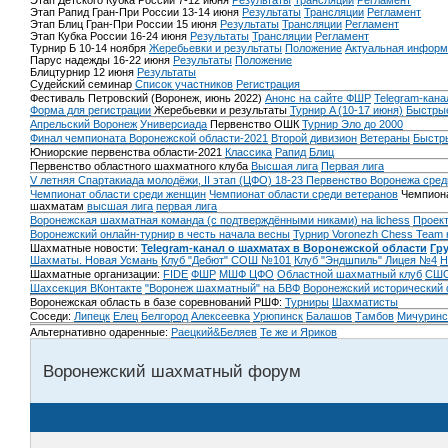
Этап Детского Кубка России 7-12 июня
Результаты
Трансляции
Регламент
Этап Рапид Гран-При России 13-14 июня
Результаты
Трансляции
Регламент
Этап Блиц Гран-При России 15 июня
Результаты
Трансляции
Регламент
Этап Кубка России 16-24 июня
Результаты
Трансляции
Регламент
Турнир Б 10-14 ноября
Жеребьевки и результаты
Положение
Актуальная информ
Парус надежды 16-22 июня
Результаты
Положение
Блицтурнир 12 июня
Результаты
Судейский семинар
Список участников
Регистрация
Фестиваль Петровский (Воронеж, июнь 2022)
Анонс на сайте ФШР
Telegram-кана
Форма для регистрации
Жеребьевки и результаты
Турнир A (10-17 июня)
Быстрые
Апрельский Воронеж
Универсиада
Первенство ОШК
Турнир Эло до 2000
Финал чемпионата Воронежской области-2021
Второй дивизион
Ветераны
Быстр
Юниорские первенства области-2021
Классика
Рапид
Блиц
Первенство областного шахматного клуба
Высшая лига
Первая лига
V летняя Спартакиада молодёжи, II этап (ЦФО) 18-23
Первенство Воронежа сред
Чемпионат области среди женщин
Чемпионат области среди ветеранов
Чемпиона
шахматам
высшая лига
первая лига
Воронежская шахматная команда (с подтверждёнными никами) на lichess
Проект
Воронежский онлайн-турнир в честь начала весны
Турнир Voronezh Chess Team 
Шахматные новости:
Telegram-канал о шахматах в Воронежской области
Гр
Шахматы. Новая Усмань
Клуб "Дебют" СОШ №101
Клуб "Эндшпиль" Лицея №4
Н
Шахматные организации:
FIDE
ФШР
МШФ ЦФО
Областной шахматный клуб
СШО
Шахсекция ВКонтакте
"Воронеж шахматный" на БВФ
Воронежский исторический
Воронежская область в базе соревнований РШФ:
Турниры
Шахматисты
Соседи:
Липецк
Елец
Белгород
Алексеевка
Урюпинск
Балашов
Тамбов
Мичуринс
Альтернативно одаренные:
Раецкий&Беляев
Те же и Яриков
Воронежский шахматный форум