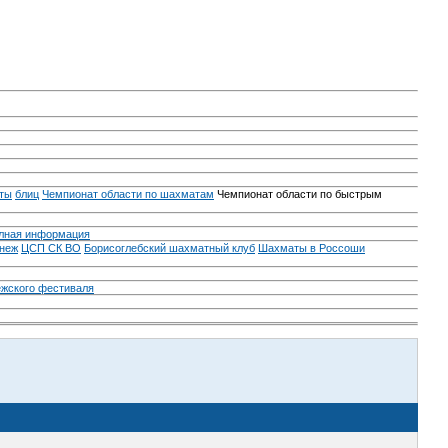
ты
блиц
Чемпионат области по шахматам
Чемпионат области по быстрым
лная информация
неж
ЦСП СК ВО
Борисоглебский шахматный клуб
Шахматы в Россоши
ежского фестиваля