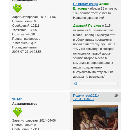
По итогам блица
Олеся
Власова
набрала 13 очков из
18 и заняла третье место.
Зарегистрирован
: 2014-04-06
Наши поздравления!
Приглашений:
0
Сообщений:
12111
Дмитрий Петухов
с 11.5
Уважение:
+3655
очками из 18 занял шестое
Позитив:
+4528
место - солидный результат,
Провел на форуме:
в обоих видах программы
7 месяцев 3 дня
попал в шестерку лучших. К
Последний визит:
тому же команда, в которой
2026-07-21 14:23:53
он играл на первой доске,
заняла второе место в
командных соревнованиях -
наши поздравления!
(Результаты по отдельным
доскам не выложены).
+3
Поделиться
2021-
19
xuser
12-31 11:34:01
Администратор
Зарегистрирован
: 2014-04-06
Приглашений:
0
Сообщений:
12111