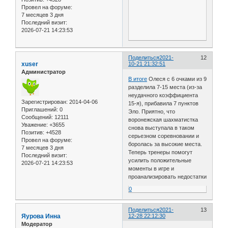
Провел на форуме:
7 месяцев 3 дня
Последний визит:
2026-07-21 14:23:53
Поделиться
2021-
12
xuser
10-21 21:32:51
Администратор
В итоге
Олеся с 6 очками из 9
разделила 7-15 места (из-за
неудачного коэффициента
Зарегистрирован
: 2014-04-06
15-я), прибавила 7 пунктов
Приглашений:
0
Эло. Приятно, что
Сообщений:
12111
воронежская шахматистка
Уважение:
+3655
снова выступала в таком
Позитив:
+4528
серьезном соревновании и
Провел на форуме:
боролась за высокие места.
7 месяцев 3 дня
Теперь тренеры помогут
Последний визит:
усилить положительные
2026-07-21 14:23:53
моменты в игре и
проанализировать недостатки
0
Поделиться
2021-
13
Яурова Инна
12-28 22:12:30
Модератор