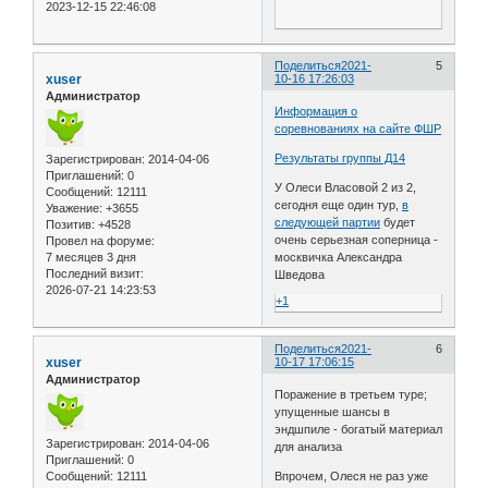
2023-12-15 22:46:08
Поделиться
2021-
5
xuser
10-16 17:26:03
Администратор
Информация о
соревнованиях на сайте ФШР
Результаты группы Д14
Зарегистрирован
: 2014-04-06
Приглашений:
0
У Олеси Власовой 2 из 2,
Сообщений:
12111
сегодня еще один тур,
в
Уважение:
+3655
следующей партии
будет
Позитив:
+4528
очень серьезная соперница -
Провел на форуме:
москвичка Александра
7 месяцев 3 дня
Последний визит:
Шведова
2026-07-21 14:23:53
+1
Поделиться
2021-
6
xuser
10-17 17:06:15
Администратор
Поражение в третьем туре;
упущенные шансы в
эндшпиле - богатый материал
Зарегистрирован
: 2014-04-06
для анализа
Приглашений:
0
Сообщений:
12111
Впрочем, Олеся не раз уже