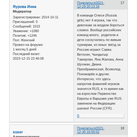
Поделиться
2021-
17
Яурова Инна
12-29 20:13:16
Модератор
В команде Олеси (Russia
Зарегистрирован
: 2014-10-11
girls) нет 4 игрока, так что
Приглашений:
0
девочкам за медали бороться
Сообщений:
1515
сложно. Вообще российских
Уважение:
+1080
команд много, родители и
Позитив:
+1246
дети соскучились по живым
Пол:
Женский
Провел на форуме:
турнирам, из юных звёзд за
1 месяц 5 дней
Россию играют Савва
Последний визит:
Ветохин, Чындыгыр
2023-12-15 22:46:08
Тамерлан, Яна Жапова, Анна
Шухман, Диана
Преображенская, Всеволод
Пономарёв и другие.
Интересно, что здесь
напротив фамилий игроков
значится RUS, в то время как
на взрослом Первенстве
Европы в Варшаве уже RUS
заменили на Федерацию
шахмат России (СFR) .
0
Поделиться
2021-
18
xuser
12-30 16:00:02
Администратор