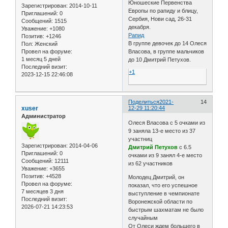
Юношеские Первенства
Зарегистрирован
: 2014-10-11
Европы по рапиду и блицу,
Приглашений:
0
Сербия, Нови сад, 26-31
Сообщений:
1515
декабря.
Уважение:
+1080
Рапид
Позитив:
+1246
В группе девочек до 14 Олеся
Пол:
Женский
Провел на форуме:
Власова, в группе мальчиков
1 месяц 5 дней
до 10 Дмитрий Петухов.
Последний визит:
+1
2023-12-15 22:46:08
Поделиться
2021-
14
xuser
12-29 11:20:44
Администратор
Олеся Власова с 5 очками из
9 заняла 13-е место из 37
участниц
Зарегистрирован
: 2014-04-06
Дмитрий Петухов
с 6.5
Приглашений:
0
очками из 9 занял 4-е место
Сообщений:
12111
из 62 участников
Уважение:
+3655
Позитив:
+4528
Молодец Дмитрий, он
Провел на форуме:
показал, что его успешное
7 месяцев 3 дня
выступление в чемпионате
Последний визит:
Воронежской области по
2026-07-21 14:23:53
быстрым шахматам не было
случайным
От Олеси ждем большего в