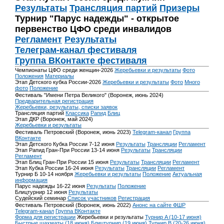
Результаты
Трансляция партий
Призеры
Турнир "Парус надежды" - открытое
первенство ЦФО среди инвалидов
Регламент
Результаты
Телеграм-канал фестиваля
Группа ВКонтакте фестиваля
Чемпионаты ЦФО среди женщин-2026
Жеребьевки и результаты
Фото
Положения
Материалы
Этап Детского кубка России-2026
Жеребьевки и результаты
Фото
Много
фото
Положение
Фестиваль "Имени Петра Великого" (Воронеж, июнь 2024)
Предварительная регистрация
Жеребьевки, результаты, списки заявок
Трансляция партий
Классика
Рапид
Блиц
Этап ДКР (Воронеж, май 2024)
Жеребьевки и результаты
Фестиваль Петровский (Воронеж, июнь 2023)
Telegram-канал
Группа
ВКонтакте
Этап Детского Кубка России 7-12 июня
Результаты
Трансляции
Регламент
Этап Рапид Гран-При России 13-14 июня
Результаты
Трансляции
Регламент
Этап Блиц Гран-При России 15 июня
Результаты
Трансляции
Регламент
Этап Кубка России 16-24 июня
Результаты
Трансляции
Регламент
Турнир Б 10-14 ноября
Жеребьевки и результаты
Положение
Актуальная
информация
Парус надежды 16-22 июня
Результаты
Положение
Блицтурнир 12 июня
Результаты
Судейский семинар
Список участников
Регистрация
Фестиваль Петровский (Воронеж, июнь 2022)
Анонс на сайте ФШР
Telegram-канал
Группа ВКонтакте
Форма для регистрации
Жеребьевки и результаты
Турнир A (10-17 июня)
Быстрые шахматы (18 июня)
Блицтурнир (19 июня)
Турнир B (20-26 июня)