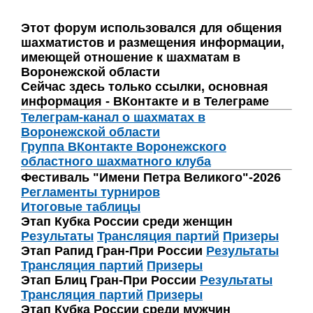
Этот форум использовался для общения
шахматистов и размещения информации,
имеющей отношение к шахматам в
Воронежской области
Сейчас здесь только ссылки, основная
информация - ВКонтакте и в Телеграме
Телеграм-канал о шахматах в
Воронежской области
Группа ВКонтакте Воронежского
областного шахматного клуба
Фестиваль "Имени Петра Великого"-2026
Регламенты турниров
Итоговые таблицы
Этап Кубка России среди женщин
Результаты
Трансляция партий
Призеры
Этап Рапид Гран-При России
Результаты
Трансляция партий
Призеры
Этап Блиц Гран-При России
Результаты
Трансляция партий
Призеры
Этап Кубка России среди мужчин