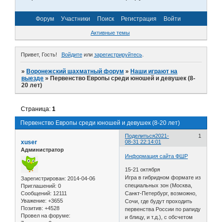
Форум
Участники
Поиск
Регистрация
Войти
Активные темы
Привет, Гость!
Войдите
или
зарегистрируйтесь
.
»
Воронежский шахматный форум
»
Наши играют на
выезде
»
Первенство Европы среди юношей и девушек (8-
20 лет)
Страница:
1
Первенство Европы среди юношей и девушек (8-20 лет)
Поделиться
2021-
1
xuser
08-31 22:14:01
Администратор
Информация сайта ФШР
15-21 октября
Игра в гибридном формате из
Зарегистрирован
: 2014-04-06
специальных зон (Москва,
Приглашений:
0
Сообщений:
12111
Санкт-Петербург, возможно,
Уважение:
+3655
Сочи, где будут проходить
Позитив:
+4528
первенства России по рапиду
Провел на форуме:
и блицу, и т.д.), с обсчетом