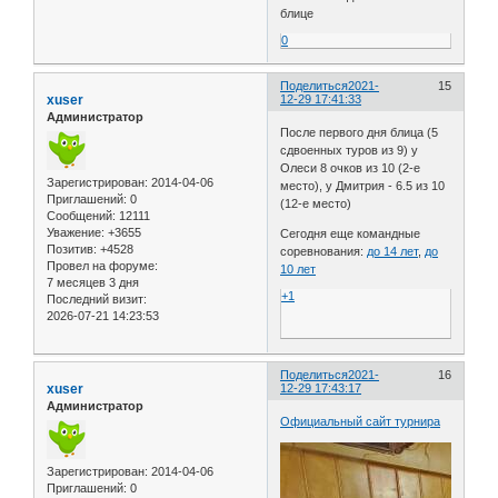
блице
0
Поделиться
2021-
15
xuser
12-29 17:41:33
Администратор
После первого дня блица (5
сдвоенных туров из 9) у
Олеси 8 очков из 10 (2-е
Зарегистрирован
: 2014-04-06
место), у Дмитрия - 6.5 из 10
Приглашений:
0
(12-е место)
Сообщений:
12111
Уважение:
+3655
Сегодня еще командные
Позитив:
+4528
соревнования:
до 14 лет
,
до
Провел на форуме:
10 лет
7 месяцев 3 дня
+1
Последний визит:
2026-07-21 14:23:53
Поделиться
2021-
16
xuser
12-29 17:43:17
Администратор
Официальный сайт турнира
Зарегистрирован
: 2014-04-06
Приглашений:
0