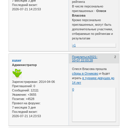
7 месяцев 3 дня
рейтинга
Последний визит:
В числе персонально
2026-07-21 14:23:53
приглашенных -
Олеся
Власова
Кроме персонально
приглашенных, могут быть
дополнительные участники,
отбираемые по рейтингам и
результатам
+1
Поделиться
2021-
2
xuser
10-07 22:03:28
Администратор
Олеся Власова прошла
сборы в Огниково
и будет
играть
в турнире девушек до
Зарегистрирован
: 2014-04-06
14 лет
Приглашений:
0
0
Сообщений:
12111
Уважение:
+3655
Позитив:
+4528
Провел на форуме:
7 месяцев 3 дня
Последний визит:
2026-07-21 14:23:53