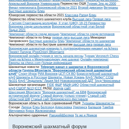
Апрельский Воронеж
Универсиада
Первенство ОШК
Турнир Эло до 2000
Финал чемпионата Воронежской области-2021
Второй дивизион
Ветераны
Быстрые шахматы
Блиц
Юниорские первенства области-2021
Классика
Рапид
Блиц
Первенство областного шахматного клуба
Высшая лига
Первая лига
V летняя Спартакиада молодёжи, II этап (ЦФО) 18-23
Первенство
Воронежа среди школьников
Воронежский областной этап Белой
Ладьи-2021
Чемпионат области среди женщин
Чемпионат области среди ветеранов
Чемпионат области по блицу
первая лига
высшая лига
Мемориал
Загоровского
быстрые шахматы
блиц
Чемпионат области по шахматам
Чемпионат области по быстрым шахматам
высшая лига
первая лига
Воронежская шахматная команда (с подтверждёнными никами) на lichess
Проект Патиум (PostOrion) ВКонтакте
Воронежский онлайн-турнир в честь начала весны
Турнир Voronezh Chess
Team на lichess к Международному дню шахмат
Онлайн-чемпионат
Европы на chess.com
Полная информация
Шахматные новости:
Telegram-канал о шахматах в Воронежской
области
Группа ВКонтакте "Воронежский областной шахматный
клуб"
Спорт-Игрок
РИА Воронеж
ЦСП СК ВО
Борисоглебский шахматный
клуб
Шахматы в Россоши
Шахматы. Новая Усмань
Клуб "Дебют" СОШ
№101
Клуб "Эндшпиль" Лицея №4
Нововоронежский ДДТ
Труд-Черноземье
Шахматные организации:
FIDE
ФШР
МШФ ЦФО
Областной шахматный
клуб
СШОР №13
ICCF
РАЗШ:
форум
сайт
Шахсекция ВКонтакте
"Воронеж шахматный" на БВФ
Воронежский
исторический форум
Cтарый форум (только чтение)
Старый сайт
областной ШФ
Старый сайт Воронежского фестиваля
Воронежская область в базе соревнований РШФ:
Турниры
Шахматисты
Соседи:
Липецк
Елец
Белгород
Алексеевка
Урюпинск
Балашов
Тамбов
Мичуринск
Курск
Железногорск
Альтернативно одаренные:
Раецкий&Беляев
Те же и Яриков
Воронежский шахматный форум