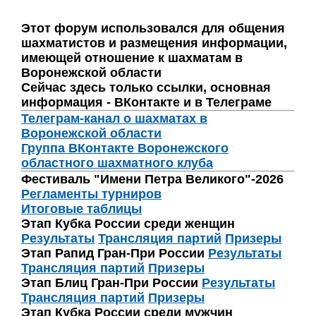
Этот форум использовался для общения
шахматистов и размещения информации,
имеющей отношение к шахматам в
Воронежской области
Сейчас здесь только ссылки, основная
информация - ВКонтакте и в Телеграме
Телеграм-канал о шахматах в
Воронежской области
Группа ВКонтакте Воронежского
областного шахматного клуба
Фестиваль "Имени Петра Великого"-2026
Регламенты турниров
Итоговые таблицы
Этап Кубка России среди женщин
Результаты
Трансляция партий
Призеры
Этап Рапид Гран-При России
Результаты
Трансляция партий
Призеры
Этап Блиц Гран-При России
Результаты
Трансляция партий
Призеры
Этап Кубка России среди мужчин