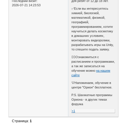
Последний визит:
для ребят от 12 до 18 лет.
2026-07-21 14:23:53
✅Если вы интересуетесь
химией, биологией,
математикой, физикой,
географией,
программированием, хотите
научиться делать косметику
в домашних условиях,
монтировать видеоролики,
разрабатывать игры на Unity,
то спешите подать заявку.
👉🏻Ознакомиться с
расписанием и программами,
а так же записаться на
обучение можно
на нашем
сайте
💡Напоминаем, обучение в
центре "Орион" бесплатное.
P.S. Шахматные программы
Ориона - в других темах
форума
+1
Страница:
1