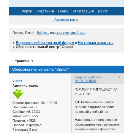
Форум
Участники
Поиск
Регистрация
Войти
Активные темы
Привет, Гость!
Войдите
или
зарегистрируйтесь
.
»
Воронежский шахматный форум
»
Не только шахматы
»
Образовательный центр "Орион"
Страница:
1
Образовательный центр "Орион"
Поделиться
2021-
1
xuser
08-09 16:15:01
Администратор
"ОРИОН" ПРИГЛАШАЕТ НА
ОБУЧЕНИЕ
💥В Региональном центре
Зарегистрирован
: 2014-04-06
"Орион" стартовала запись
Приглашений:
0
Сообщений:
12111
на новый учебный год.
Уважение:
+3655
Наши педагоги подготовили
Позитив:
+4528
образовательные программы
Провел на форуме:
очного и онлайн форматов
7 месяцев 3 дня