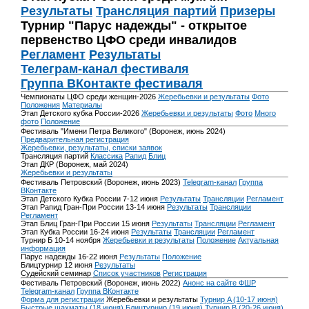
Результаты
Трансляция партий
Призеры
Турнир "Парус надежды" - открытое
первенство ЦФО среди инвалидов
Регламент
Результаты
Телеграм-канал фестиваля
Группа ВКонтакте фестиваля
Чемпионаты ЦФО среди женщин-2026
Жеребьевки и результаты
Фото
Положения
Материалы
Этап Детского кубка России-2026
Жеребьевки и результаты
Фото
Много
фото
Положение
Фестиваль "Имени Петра Великого" (Воронеж, июнь 2024)
Предварительная регистрация
Жеребьевки, результаты, списки заявок
Трансляция партий
Классика
Рапид
Блиц
Этап ДКР (Воронеж, май 2024)
Жеребьевки и результаты
Фестиваль Петровский (Воронеж, июнь 2023)
Telegram-канал
Группа
ВКонтакте
Этап Детского Кубка России 7-12 июня
Результаты
Трансляции
Регламент
Этап Рапид Гран-При России 13-14 июня
Результаты
Трансляции
Регламент
Этап Блиц Гран-При России 15 июня
Результаты
Трансляции
Регламент
Этап Кубка России 16-24 июня
Результаты
Трансляции
Регламент
Турнир Б 10-14 ноября
Жеребьевки и результаты
Положение
Актуальная
информация
Парус надежды 16-22 июня
Результаты
Положение
Блицтурнир 12 июня
Результаты
Судейский семинар
Список участников
Регистрация
Фестиваль Петровский (Воронеж, июнь 2022)
Анонс на сайте ФШР
Telegram-канал
Группа ВКонтакте
Форма для регистрации
Жеребьевки и результаты
Турнир A (10-17 июня)
Быстрые шахматы (18 июня)
Блицтурнир (19 июня)
Турнир B (20-26 июня)