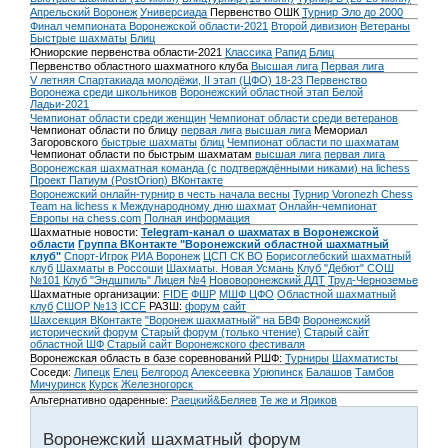
Апрельский Воронеж
Универсиада
Первенство ОШК
Турнир Эло до 2000
Финал чемпионата Воронежской области-2021
Второй дивизион
Ветераны
Быстрые шахматы
Блиц
Юниорские первенства области-2021
Классика
Рапид
Блиц
Первенство областного шахматного клуба
Высшая лига
Первая лига
V летняя Спартакиада молодёжи, II этап (ЦФО) 18-23
Первенство
Воронежа среди школьников
Воронежский областной этап Белой
Ладьи-2021
Чемпионат области среди женщин
Чемпионат области среди ветеранов
Чемпионат области по блицу
первая лига
высшая лига
Мемориал
Загоровского
быстрые шахматы
блиц
Чемпионат области по шахматам
Чемпионат области по быстрым шахматам
высшая лига
первая лига
Воронежская шахматная команда (с подтверждёнными никами) на lichess
Проект Патиум (PostOrion) ВКонтакте
Воронежский онлайн-турнир в честь начала весны
Турнир Voronezh Chess
Team на lichess к Международному дню шахмат
Онлайн-чемпионат
Европы на chess.com
Полная информация
Шахматные новости:
Telegram-канал о шахматах в Воронежской
области
Группа ВКонтакте "Воронежский областной шахматный
клуб"
Спорт-Игрок
РИА Воронеж
ЦСП СК ВО
Борисоглебский шахматный
клуб
Шахматы в Россоши
Шахматы. Новая Усмань
Клуб "Дебют" СОШ
№101
Клуб "Эндшпиль" Лицея №4
Нововоронежский ДДТ
Труд-Черноземье
Шахматные организации:
FIDE
ФШР
МШФ ЦФО
Областной шахматный
клуб
СШОР №13
ICCF
РАЗШ:
форум
сайт
Шахсекция ВКонтакте
"Воронеж шахматный" на БВФ
Воронежский
исторический форум
Cтарый форум (только чтение)
Старый сайт
областной ШФ
Старый сайт Воронежского фестиваля
Воронежская область в базе соревнований РШФ:
Турниры
Шахматисты
Соседи:
Липецк
Елец
Белгород
Алексеевка
Урюпинск
Балашов
Тамбов
Мичуринск
Курск
Железногорск
Альтернативно одаренные:
Раецкий&Беляев
Те же и Яриков
Воронежский шахматный форум