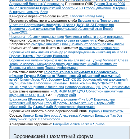
Апрельский Воронеж
Универсиада
Первенство ОШК
Турнир Эло до 2000
Финал чемпионата Воронежской области-2021
Второй дивизион
Ветераны
Быстрые шахматы
Блиц
Юниорские первенства области-2021
Классика
Рапид
Блиц
Первенство областного шахматного клуба
Высшая лига
Первая лига
V летняя Спартакиада молодёжи, II этап (ЦФО) 18-23
Первенство
Воронежа среди школьников
Воронежский областной этап Белой
Ладьи-2021
Чемпионат области среди женщин
Чемпионат области среди ветеранов
Чемпионат области по блицу
первая лига
высшая лига
Мемориал
Загоровского
быстрые шахматы
блиц
Чемпионат области по шахматам
Чемпионат области по быстрым шахматам
высшая лига
первая лига
Воронежская шахматная команда (с подтверждёнными никами) на lichess
Проект Патиум (PostOrion) ВКонтакте
Воронежский онлайн-турнир в честь начала весны
Турнир Voronezh Chess
Team на lichess к Международному дню шахмат
Онлайн-чемпионат
Европы на chess.com
Полная информация
Шахматные новости:
Telegram-канал о шахматах в Воронежской
области
Группа ВКонтакте "Воронежский областной шахматный
клуб"
Спорт-Игрок
РИА Воронеж
ЦСП СК ВО
Борисоглебский шахматный
клуб
Шахматы в Россоши
Шахматы. Новая Усмань
Клуб "Дебют" СОШ
№101
Клуб "Эндшпиль" Лицея №4
Нововоронежский ДДТ
Труд-Черноземье
Шахматные организации:
FIDE
ФШР
МШФ ЦФО
Областной шахматный
клуб
СШОР №13
ICCF
РАЗШ:
форум
сайт
Шахсекция ВКонтакте
"Воронеж шахматный" на БВФ
Воронежский
исторический форум
Cтарый форум (только чтение)
Старый сайт
областной ШФ
Старый сайт Воронежского фестиваля
Воронежская область в базе соревнований РШФ:
Турниры
Шахматисты
Соседи:
Липецк
Елец
Белгород
Алексеевка
Урюпинск
Балашов
Тамбов
Мичуринск
Курск
Железногорск
Альтернативно одаренные:
Раецкий&Беляев
Те же и Яриков
Воронежский шахматный форум