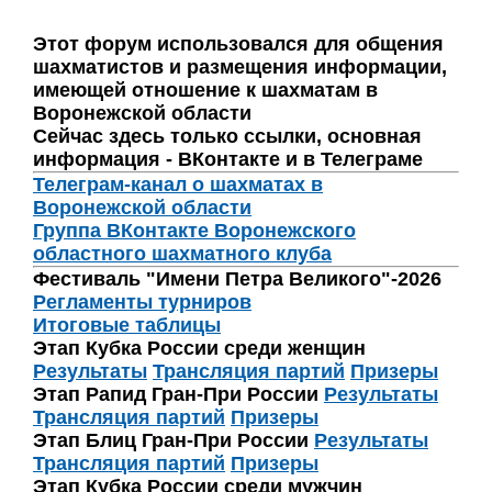
Этот форум использовался для общения
шахматистов и размещения информации,
имеющей отношение к шахматам в
Воронежской области
Сейчас здесь только ссылки, основная
информация - ВКонтакте и в Телеграме
Телеграм-канал о шахматах в
Воронежской области
Группа ВКонтакте Воронежского
областного шахматного клуба
Фестиваль "Имени Петра Великого"-2026
Регламенты турниров
Итоговые таблицы
Этап Кубка России среди женщин
Результаты
Трансляция партий
Призеры
Этап Рапид Гран-При России
Результаты
Трансляция партий
Призеры
Этап Блиц Гран-При России
Результаты
Трансляция партий
Призеры
Этап Кубка России среди мужчин