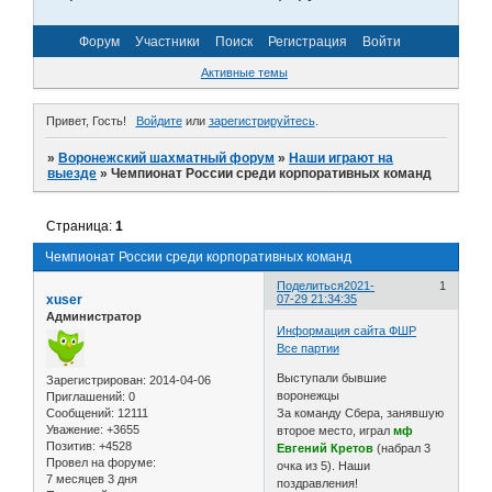
Форум
Участники
Поиск
Регистрация
Войти
Активные темы
Привет, Гость!
Войдите
или
зарегистрируйтесь
.
»
Воронежский шахматный форум
»
Наши играют на
выезде
»
Чемпионат России среди корпоративных команд
Страница:
1
Чемпионат России среди корпоративных команд
Поделиться
2021-
1
xuser
07-29 21:34:35
Администратор
Информация сайта ФШР
Все партии
Выступали бывшие
Зарегистрирован
: 2014-04-06
воронежцы
Приглашений:
0
Сообщений:
12111
За команду Сбера, занявшую
Уважение:
+3655
второе место, играл
мф
Позитив:
+4528
Евгений Кретов
(набрал 3
Провел на форуме:
очка из 5). Наши
7 месяцев 3 дня
поздравления!