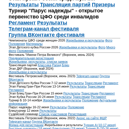
Результаты
Трансляция партий
Призеры
Турнир "Парус надежды" - открытое
первенство ЦФО среди инвалидов
Регламент
Результаты
Телеграм-канал фестиваля
Группа ВКонтакте фестиваля
Чемпионаты ЦФО среди женщин-2026
Жеребьевки и результаты
Фото
Положения
Материалы
Этап Детского кубка России-2026
Жеребьевки и результаты
Фото
Много
фото
Положение
Фестиваль "Имени Петра Великого" (Воронеж, июнь 2024)
Предварительная регистрация
Жеребьевки, результаты, списки заявок
Трансляция партий
Классика
Рапид
Блиц
Этап ДКР (Воронеж, май 2024)
Жеребьевки и результаты
Фестиваль Петровский (Воронеж, июнь 2023)
Telegram-канал
Группа
ВКонтакте
Этап Детского Кубка России 7-12 июня
Результаты
Трансляции
Регламент
Этап Рапид Гран-При России 13-14 июня
Результаты
Трансляции
Регламент
Этап Блиц Гран-При России 15 июня
Результаты
Трансляции
Регламент
Этап Кубка России 16-24 июня
Результаты
Трансляции
Регламент
Турнир Б 10-14 ноября
Жеребьевки и результаты
Положение
Актуальная
информация
Парус надежды 16-22 июня
Результаты
Положение
Блицтурнир 12 июня
Результаты
Судейский семинар
Список участников
Регистрация
Фестиваль Петровский (Воронеж, июнь 2022)
Анонс на сайте ФШР
Telegram-канал
Группа ВКонтакте
Форма для регистрации
Жеребьевки и результаты
Турнир A (10-17 июня)
Быстрые шахматы (18 июня)
Блицтурнир (19 июня)
Турнир B (20-26 июня)