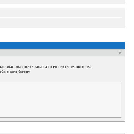
31
ших лигах юниорских чемпионатов России следующего года
ыл бы вполне боевым