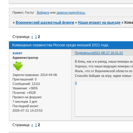
Привет, Гость!
Войдите
или
зарегистрируйтесь
.
»
Воронежский шахматный форум
»
Наши играют на выезде
»
Кома
Страница:
«
1
2
Командные первенства России среди юношей 2021 года
xuser
Поделиться
2021-08-27 16:31:22
Администратор
В блиц, как и в рапид, наши юниоры 
Хорошо, что наши ведущие юниоры сы
Жаль, что от Воронежской области п
Зарегистрирован
: 2014-04-06
Спасибо бойцам за игру, ждем новых 
Приглашений:
0
0
Сообщений:
12111
Уважение:
+3655
Позитив:
+4528
Провел на форуме:
7 месяцев 3 дня
Последний визит:
2026-07-21 14:23:53
Страница:
«
1
2