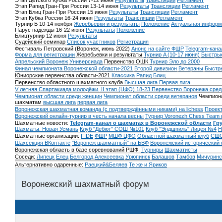
Этап Детского Кубка России 7-12 июня
Результаты
Трансляции
Регламент
Этап Рапид Гран-При России 13-14 июня
Результаты
Трансляции
Регламент
Этап Блиц Гран-При России 15 июня
Результаты
Трансляции
Регламент
Этап Кубка России 16-24 июня
Результаты
Трансляции
Регламент
Турнир Б 10-14 ноября
Жеребьевки и результаты
Положение
Актуальная информ
Парус надежды 16-22 июня
Результаты
Положение
Блицтурнир 12 июня
Результаты
Судейский семинар
Список участников
Регистрация
Фестиваль Петровский (Воронеж, июнь 2022)
Анонс на сайте ФШР
Telegram-кана
Форма для регистрации
Жеребьевки и результаты
Турнир A (10-17 июня)
Быстрые
Апрельский Воронеж
Универсиада
Первенство ОШК
Турнир Эло до 2000
Финал чемпионата Воронежской области-2021
Второй дивизион
Ветераны
Быстр
Юниорские первенства области-2021
Классика
Рапид
Блиц
Первенство областного шахматного клуба
Высшая лига
Первая лига
V летняя Спартакиада молодёжи, II этап (ЦФО) 18-23
Первенство Воронежа сред
Чемпионат области среди женщин
Чемпионат области среди ветеранов
Чемпиона
шахматам
высшая лига
первая лига
Воронежская шахматная команда (с подтверждёнными никами) на lichess
Проект
Воронежский онлайн-турнир в честь начала весны
Турнир Voronezh Chess Team 
Шахматные новости:
Telegram-канал о шахматах в Воронежской области
Гр
Шахматы. Новая Усмань
Клуб "Дебют" СОШ №101
Клуб "Эндшпиль" Лицея №4
Н
Шахматные организации:
FIDE
ФШР
МШФ ЦФО
Областной шахматный клуб
СШО
Шахсекция ВКонтакте
"Воронеж шахматный" на БВФ
Воронежский исторический
Воронежская область в базе соревнований РШФ:
Турниры
Шахматисты
Соседи:
Липецк
Елец
Белгород
Алексеевка
Урюпинск
Балашов
Тамбов
Мичуринс
Альтернативно одаренные:
Раецкий&Беляев
Те же и Яриков
Воронежский шахматный форум