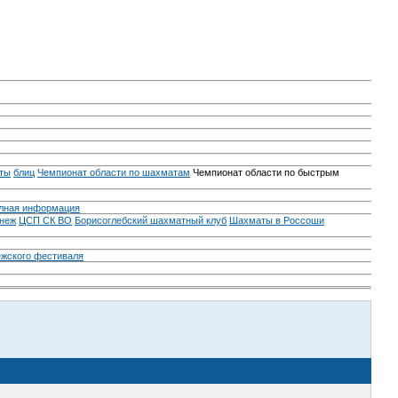
ты
блиц
Чемпионат области по шахматам
Чемпионат области по быстрым
лная информация
неж
ЦСП СК ВО
Борисоглебский шахматный клуб
Шахматы в Россоши
ежского фестиваля