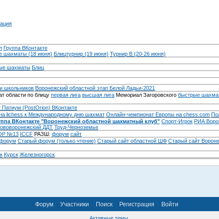
ация
л
Группа ВКонтакте
 шахматы (18 июня)
Блицтурнир (19 июня)
Турнир B (20-26 июня)
ые шахматы
Блиц
и школьников
Воронежский областной этап Белой Ладьи-2021
т области по блицу
первая лига
высшая лига
Мемориал Загоровского
быстрые шахма
 Патиум (PostOrion) ВКонтакте
на lichess к Международному дню шахмат
Онлайн-чемпионат Европы на chess.com
По
уппа ВКонтакте "Воронежский областной шахматный клуб"
Спорт-Игрок
РИА Воро
ововоронежский ДДТ
Труд-Черноземье
Р №13
ICCF
РАЗШ:
форум
сайт
 форум
Cтарый форум (только чтение)
Старый сайт областной ШФ
Старый сайт Ворон
к
Курск
Железногорск
Форум
Участники
Поиск
Регистрация
Войти
Активные темы