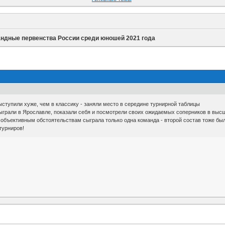
ндные первенства России среди юношей 2021 года
выступили хуже, чем в классику - заняли место в середине турнирной таблицы
грали в Ярославле, показали себя и посмотрели своих ожидаемых соперников в выс
о объективным обстоятельствам сыграла только одна команда - второй состав тоже б
турниров!