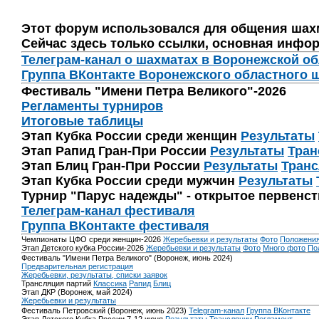
Этот форум использовался для общения шах
Сейчас здесь только ссылки, основная инфор
Телеграм-канал о шахматах в Воронежской о
Группа ВКонтакте Воронежского областного 
Фестиваль "Имени Петра Великого"-2026
Регламенты турниров
Итоговые таблицы
Этап Кубка России среди женщин
Результаты
Этап Рапид Гран-При России
Результаты
Тран
Этап Блиц Гран-При России
Результаты
Транс
Этап Кубка России среди мужчин
Результаты
Турнир "Парус надежды" - открытое первенс
Телеграм-канал фестиваля
Группа ВКонтакте фестиваля
Чемпионаты ЦФО среди женщин-2026
Жеребьевки и результаты
Фото
Положени
Этап Детского кубка России-2026
Жеребьевки и результаты
Фото
Много фото
По
Фестиваль "Имени Петра Великого" (Воронеж, июнь 2024)
Предварительная регистрация
Жеребьевки, результаты, списки заявок
Трансляция партий
Классика
Рапид
Блиц
Этап ДКР (Воронеж, май 2024)
Жеребьевки и результаты
Фестиваль Петровский (Воронеж, июнь 2023)
Telegram-канал
Группа ВКонтакте