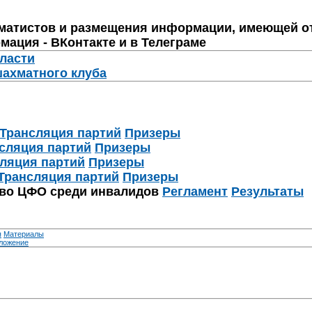
матистов и размещения информации, имеющей о
мация - ВКонтакте и в Телеграме
бласти
шахматного клуба
Трансляция партий
Призеры
сляция партий
Призеры
ляция партий
Призеры
Трансляция партий
Призеры
тво ЦФО среди инвалидов
Регламент
Результаты
я
Материалы
ложение