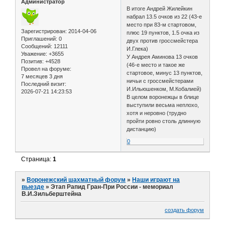
Администратор
В итоге Андрей Жилейкин
набрал 13.5 очков из 22 (43-е
место при 83-м стартовом,
Зарегистрирован
: 2014-04-06
плюс 19 пунктов, 1.5 очка из
Приглашений:
0
двух против гроссмейстера
Сообщений:
12111
И.Глека)
Уважение:
+3655
У Андрея Аминова 13 очков
Позитив:
+4528
(46-е место и такое же
Провел на форуме:
стартовое, минус 13 пунктов,
7 месяцев 3 дня
ничьи с гроссмейстерами
Последний визит:
И.Ильюшенком, М.Кобалией)
2026-07-21 14:23:53
В целом воронежцы в блице
выступили весьма неплохо,
хотя и неровно (трудно
пройти ровно столь длинную
дистанцию)
0
Страница:
1
»
Воронежский шахматный форум
»
Наши играют на
выезде
»
Этап Рапид Гран-При России - мемориал
В.И.Зильберштейна
создать форум