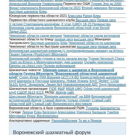
Апрельский Воронеж
Универсиада
Первенство ОШК
Турнир Эло до 2000
Финал чемпионата Воронежской области-2021
Второй дивизион
Ветераны
Быстрые шахматы
Блиц
Юниорские первенства области-2021
Классика
Рапид
Блиц
Первенство областного шахматного клуба
Высшая лига
Первая лига
V летняя Спартакиада молодёжи, II этап (ЦФО) 18-23
Первенство
Воронежа среди школьников
Воронежский областной этап Белой
Ладьи-2021
Чемпионат области среди женщин
Чемпионат области среди ветеранов
Чемпионат области по блицу
первая лига
высшая лига
Мемориал
Загоровского
быстрые шахматы
блиц
Чемпионат области по шахматам
Чемпионат области по быстрым шахматам
высшая лига
первая лига
Воронежская шахматная команда (с подтверждёнными никами) на lichess
Проект Патиум (PostOrion) ВКонтакте
Воронежский онлайн-турнир в честь начала весны
Турнир Voronezh Chess
Team на lichess к Международному дню шахмат
Онлайн-чемпионат
Европы на chess.com
Полная информация
Шахматные новости:
Telegram-канал о шахматах в Воронежской
области
Группа ВКонтакте "Воронежский областной шахматный
клуб"
Спорт-Игрок
РИА Воронеж
ЦСП СК ВО
Борисоглебский шахматный
клуб
Шахматы в Россоши
Шахматы. Новая Усмань
Клуб "Дебют" СОШ
№101
Клуб "Эндшпиль" Лицея №4
Нововоронежский ДДТ
Труд-Черноземье
Шахматные организации:
FIDE
ФШР
МШФ ЦФО
Областной шахматный
клуб
СШОР №13
ICCF
РАЗШ:
форум
сайт
Шахсекция ВКонтакте
"Воронеж шахматный" на БВФ
Воронежский
исторический форум
Cтарый форум (только чтение)
Старый сайт
областной ШФ
Старый сайт Воронежского фестиваля
Воронежская область в базе соревнований РШФ:
Турниры
Шахматисты
Соседи:
Липецк
Елец
Белгород
Алексеевка
Урюпинск
Балашов
Тамбов
Мичуринск
Курск
Железногорск
Альтернативно одаренные:
Раецкий&Беляев
Те же и Яриков
Воронежский шахматный форум