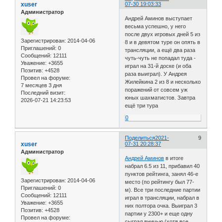
xuser
07-30 19:03:33
Администратор
Андрей Аминов выступает
весьма успешно, у него
после двух игровых дней 5 из
Зарегистрирован
: 2014-04-06
8 и в девятом туре он опять в
Приглашений:
0
трансляции, а ещё два раза
Сообщений:
12111
чуть-чуть не попадал туда -
Уважение:
+3655
играл на 31-й доске (и оба
Позитив:
+4528
раза выиграл). У Андрея
Провел на форуме:
Жилейкина 2 из 8 и несколько
7 месяцев 3 дня
поражений от совсем уж
Последний визит:
юных шахматистов. Завтра
2026-07-21 14:23:53
ещё три тура
0
Поделиться
2021-
9
xuser
07-31 20:28:37
Администратор
Андрей Аминов
в итоге
набрал 6.5 из 11, прибавил 40
пунктов рейтинга, занял 46-е
Зарегистрирован
: 2014-04-06
место (по рейтингу был 77-
Приглашений:
0
м). Все три последние партии
Сообщений:
12111
играл в трансляции, набрал в
Уважение:
+3655
них полтора очка. Выиграл 3
Позитив:
+4528
партии у 2300+ и еще одну
Провел на форуме:
сыграл вничью (хотя все