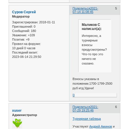
Поделиться
2021-
5
Cуров Сергей
07-14 11:08:45
Модератор
Зарегистрирован
: 2018-01-11
Маликов С
Приглашений:
0
написал(а):
Сообщений:
180
Уважение:
+109
Интересно, а
Позитив:
+9
турнирные
Провел на форуме:
взносы
10 дней 0 часов
предусмотрены?
Последний визит:
Что-то про это
2023-06-14 21:29:50
ничего не
сказано.
Взносы указаны в
положении.1700-1799-2500
руб итд.Удачи!
0
Поделиться
2021-
6
xuser
07-29 19:25:46
Администратор
Турнирная таблица
Участвуют
Андрей Аминов
и