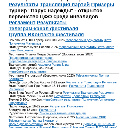
Результаты
Трансляция партий
Призеры
Турнир "Парус надежды" - открытое
первенство ЦФО среди инвалидов
Регламент
Результаты
Телеграм-канал фестиваля
Группа ВКонтакте фестиваля
Чемпионаты ЦФО среди женщин-2026
Жеребьевки и результаты
Фото
Положения
Материалы
Этап Детского кубка России-2026
Жеребьевки и результаты
Фото
Много
фото
Положение
Фестиваль "Имени Петра Великого" (Воронеж, июнь 2024)
Предварительная регистрация
Жеребьевки, результаты, списки заявок
Трансляция партий
Классика
Рапид
Блиц
Этап ДКР (Воронеж, май 2024)
Жеребьевки и результаты
Фестиваль Петровский (Воронеж, июнь 2023)
Telegram-канал
Группа
ВКонтакте
Этап Детского Кубка России 7-12 июня
Результаты
Трансляции
Регламент
Этап Рапид Гран-При России 13-14 июня
Результаты
Трансляции
Регламент
Этап Блиц Гран-При России 15 июня
Результаты
Трансляции
Регламент
Этап Кубка России 16-24 июня
Результаты
Трансляции
Регламент
Турнир Б 10-14 ноября
Жеребьевки и результаты
Положение
Актуальная
информация
Парус надежды 16-22 июня
Результаты
Положение
Блицтурнир 12 июня
Результаты
Судейский семинар
Список участников
Регистрация
Фестиваль Петровский (Воронеж, июнь 2022)
Анонс на сайте ФШР
Telegram-канал
Группа ВКонтакте
Форма для регистрации
Жеребьевки и результаты
Турнир A (10-17 июня)
Быстрые шахматы (18 июня)
Блицтурнир (19 июня)
Турнир B (20-26 июня)