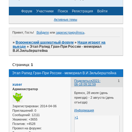
Форум
Участники
Поиск
Регистрация
Войти
Активные темы
Привет, Гость!
Войдите
или
зарегистрируйтесь
.
»
Воронежский шахматный форум
»
Наши играют на
выезде
»
Этап Рапид Гран-При России - мемориал
В.И.Зильберштейна
Страница:
1
Этап Рапид Гран-При России - мемориал В.И.Зильберштейна
Поделиться
2021-
1
xuser
06-18 09:32:59
Администратор
Брянск, 28 июля (день
приезда) - 2 августа (день
отъезда)
Зарегистрирован
: 2014-04-06
Информация
Приглашений:
0
Сообщений:
12111
+1
Уважение:
+3655
Позитив:
+4528
Провел на форуме: