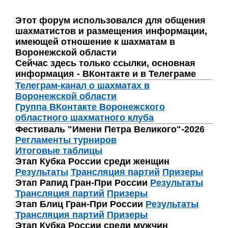
Этот форум использовался для общения
шахматистов и размещения информации,
имеющей отношение к шахматам в
Воронежской области
Сейчас здесь только ссылки, основная
информация - ВКонтакте и в Телеграме
Телеграм-канал о шахматах в
Воронежской области
Группа ВКонтакте Воронежского
областного шахматного клуба
Фестиваль "Имени Петра Великого"-2026
Регламенты турниров
Итоговые таблицы
Этап Кубка России среди женщин
Результаты
Трансляция партий
Призеры
Этап Рапид Гран-При России
Результаты
Трансляция партий
Призеры
Этап Блиц Гран-При России
Результаты
Трансляция партий
Призеры
Этап Кубка России среди мужчин