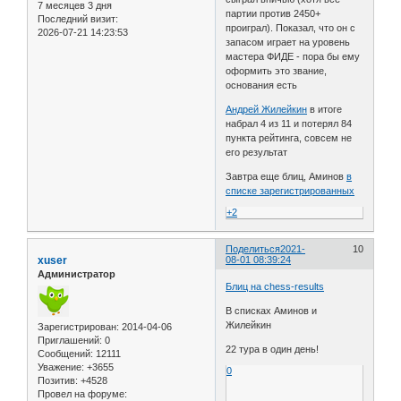
7 месяцев 3 дня
партии против 2450+
Последний визит:
проиграл). Показал, что он с
2026-07-21 14:23:53
запасом играет на уровень
мастера ФИДЕ - пора бы ему
оформить это звание,
основания есть
Андрей Жилейкин
в итоге
набрал 4 из 11 и потерял 84
пункта рейтинга, совсем не
его результат
Завтра еще блиц, Аминов
в
списке зарегистрированных
+2
Поделиться
2021-
10
xuser
08-01 08:39:24
Администратор
Блиц на chess-results
В списках Аминов и
Жилейкин
Зарегистрирован
: 2014-04-06
Приглашений:
0
22 тура в один день!
Сообщений:
12111
Уважение:
+3655
0
Позитив:
+4528
Провел на форуме: