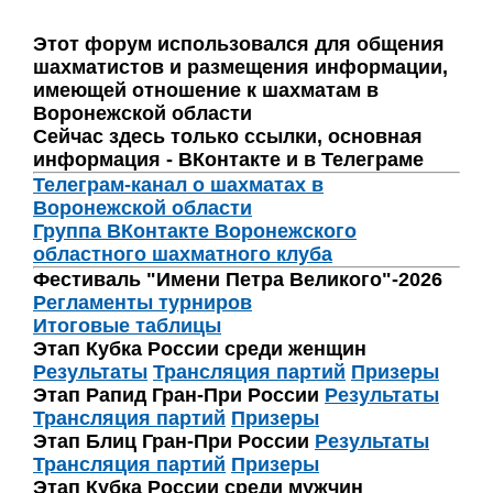
Этот форум использовался для общения
шахматистов и размещения информации,
имеющей отношение к шахматам в
Воронежской области
Сейчас здесь только ссылки, основная
информация - ВКонтакте и в Телеграме
Телеграм-канал о шахматах в
Воронежской области
Группа ВКонтакте Воронежского
областного шахматного клуба
Фестиваль "Имени Петра Великого"-2026
Регламенты турниров
Итоговые таблицы
Этап Кубка России среди женщин
Результаты
Трансляция партий
Призеры
Этап Рапид Гран-При России
Результаты
Трансляция партий
Призеры
Этап Блиц Гран-При России
Результаты
Трансляция партий
Призеры
Этап Кубка России среди мужчин