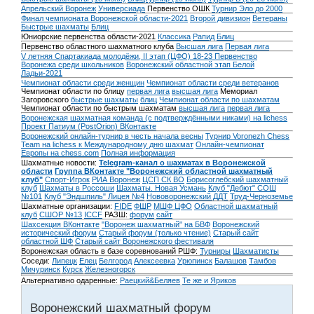
Апрельский Воронеж
Универсиада
Первенство ОШК
Турнир Эло до 2000
Финал чемпионата Воронежской области-2021
Второй дивизион
Ветераны
Быстрые шахматы
Блиц
Юниорские первенства области-2021
Классика
Рапид
Блиц
Первенство областного шахматного клуба
Высшая лига
Первая лига
V летняя Спартакиада молодёжи, II этап (ЦФО) 18-23
Первенство
Воронежа среди школьников
Воронежский областной этап Белой
Ладьи-2021
Чемпионат области среди женщин
Чемпионат области среди ветеранов
Чемпионат области по блицу
первая лига
высшая лига
Мемориал
Загоровского
быстрые шахматы
блиц
Чемпионат области по шахматам
Чемпионат области по быстрым шахматам
высшая лига
первая лига
Воронежская шахматная команда (с подтверждёнными никами) на lichess
Проект Патиум (PostOrion) ВКонтакте
Воронежский онлайн-турнир в честь начала весны
Турнир Voronezh Chess
Team на lichess к Международному дню шахмат
Онлайн-чемпионат
Европы на chess.com
Полная информация
Шахматные новости:
Telegram-канал о шахматах в Воронежской
области
Группа ВКонтакте "Воронежский областной шахматный
клуб"
Спорт-Игрок
РИА Воронеж
ЦСП СК ВО
Борисоглебский шахматный
клуб
Шахматы в Россоши
Шахматы. Новая Усмань
Клуб "Дебют" СОШ
№101
Клуб "Эндшпиль" Лицея №4
Нововоронежский ДДТ
Труд-Черноземье
Шахматные организации:
FIDE
ФШР
МШФ ЦФО
Областной шахматный
клуб
СШОР №13
ICCF
РАЗШ:
форум
сайт
Шахсекция ВКонтакте
"Воронеж шахматный" на БВФ
Воронежский
исторический форум
Cтарый форум (только чтение)
Старый сайт
областной ШФ
Старый сайт Воронежского фестиваля
Воронежская область в базе соревнований РШФ:
Турниры
Шахматисты
Соседи:
Липецк
Елец
Белгород
Алексеевка
Урюпинск
Балашов
Тамбов
Мичуринск
Курск
Железногорск
Альтернативно одаренные:
Раецкий&Беляев
Те же и Яриков
Воронежский шахматный форум