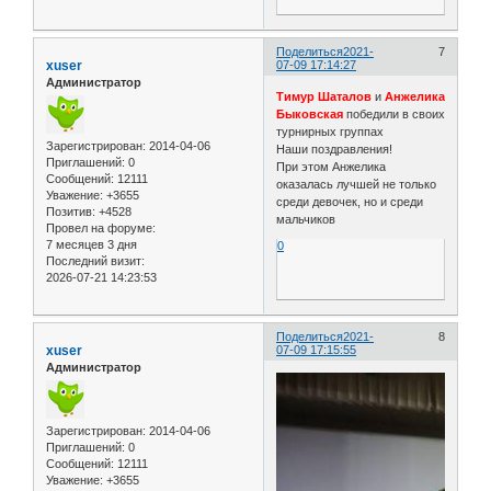
Поделиться
2021-
7
xuser
07-09 17:14:27
Администратор
Тимур Шаталов
и
Анжелика
Быковская
победили в своих
турнирных группах
Зарегистрирован
: 2014-04-06
Наши поздравления!
Приглашений:
0
При этом Анжелика
Сообщений:
12111
оказалась лучшей не только
Уважение:
+3655
среди девочек, но и среди
Позитив:
+4528
мальчиков
Провел на форуме:
7 месяцев 3 дня
0
Последний визит:
2026-07-21 14:23:53
Поделиться
2021-
8
xuser
07-09 17:15:55
Администратор
Зарегистрирован
: 2014-04-06
Приглашений:
0
Сообщений:
12111
Уважение:
+3655