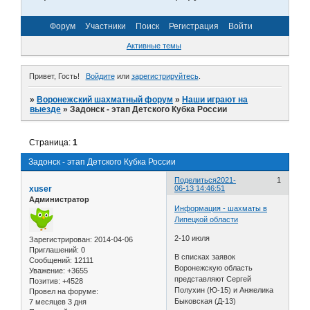
Форум
Участники
Поиск
Регистрация
Войти
Активные темы
Привет, Гость!
Войдите
или
зарегистрируйтесь
.
»
Воронежский шахматный форум
»
Наши играют на
выезде
»
Задонск - этап Детского Кубка России
Страница:
1
Задонск - этап Детского Кубка России
Поделиться
2021-
1
xuser
06-13 14:46:51
Администратор
Информация - шахматы в
Липецкой области
2-10 июля
Зарегистрирован
: 2014-04-06
Приглашений:
0
В списках заявок
Сообщений:
12111
Воронежскую область
Уважение:
+3655
представляют Сергей
Позитив:
+4528
Полухин (Ю-15) и Анжелика
Провел на форуме:
Быковская (Д-13)
7 месяцев 3 дня