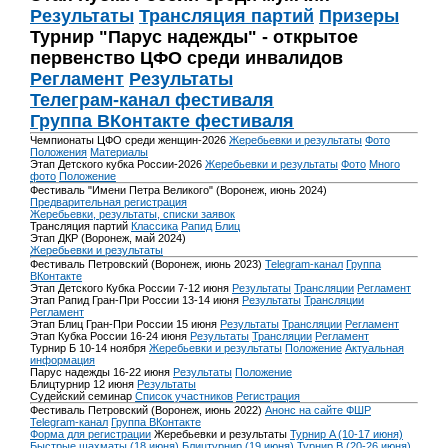
Результаты
Трансляция партий
Призеры
Турнир "Парус надежды" - открытое
первенство ЦФО среди инвалидов
Регламент
Результаты
Телеграм-канал фестиваля
Группа ВКонтакте фестиваля
Чемпионаты ЦФО среди женщин-2026
Жеребьевки и результаты
Фото
Положения
Материалы
Этап Детского кубка России-2026
Жеребьевки и результаты
Фото
Много
фото
Положение
Фестиваль "Имени Петра Великого" (Воронеж, июнь 2024)
Предварительная регистрация
Жеребьевки, результаты, списки заявок
Трансляция партий
Классика
Рапид
Блиц
Этап ДКР (Воронеж, май 2024)
Жеребьевки и результаты
Фестиваль Петровский (Воронеж, июнь 2023)
Telegram-канал
Группа
ВКонтакте
Этап Детского Кубка России 7-12 июня
Результаты
Трансляции
Регламент
Этап Рапид Гран-При России 13-14 июня
Результаты
Трансляции
Регламент
Этап Блиц Гран-При России 15 июня
Результаты
Трансляции
Регламент
Этап Кубка России 16-24 июня
Результаты
Трансляции
Регламент
Турнир Б 10-14 ноября
Жеребьевки и результаты
Положение
Актуальная
информация
Парус надежды 16-22 июня
Результаты
Положение
Блицтурнир 12 июня
Результаты
Судейский семинар
Список участников
Регистрация
Фестиваль Петровский (Воронеж, июнь 2022)
Анонс на сайте ФШР
Telegram-канал
Группа ВКонтакте
Форма для регистрации
Жеребьевки и результаты
Турнир A (10-17 июня)
Быстрые шахматы (18 июня)
Блицтурнир (19 июня)
Турнир B (20-26 июня)