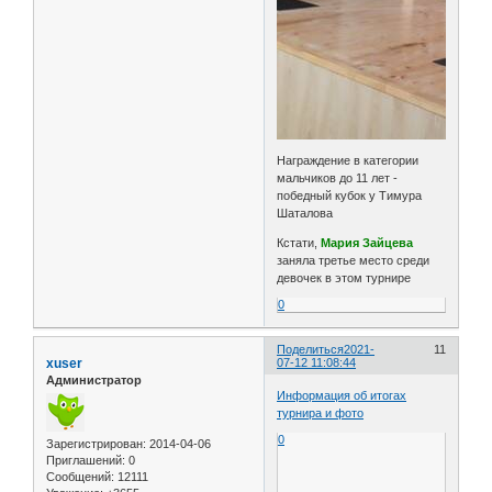
Награждение в категории
мальчиков до 11 лет -
победный кубок у Тимура
Шаталова
Кстати,
Мария Зайцева
заняла третье место среди
девочек в этом турнире
0
Поделиться
2021-
11
xuser
07-12 11:08:44
Администратор
Информация об итогах
турнира и фото
0
Зарегистрирован
: 2014-04-06
Приглашений:
0
Сообщений:
12111