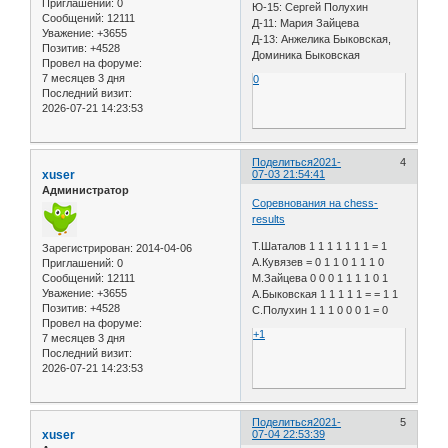
Приглашений:
0
Ю-15: Сергей Полухин
Сообщений:
12111
Д-11: Мария Зайцева
Уважение:
+3655
Д-13: Анжелика Быковская,
Позитив:
+4528
Доминика Быковская
Провел на форуме:
7 месяцев 3 дня
0
Последний визит:
2026-07-21 14:23:53
Поделиться
2021-
4
xuser
07-03 21:54:41
Администратор
Соревнования на chess-
results
Т.Шаталов 1 1 1 1 1 1 1 = 1
Зарегистрирован
: 2014-04-06
А.Кувязев = 0 1 1 0 1 1 1 0
Приглашений:
0
Сообщений:
12111
М.Зайцева 0 0 0 1 1 1 1 0 1
Уважение:
+3655
А.Быковская 1 1 1 1 1 = = 1 1
Позитив:
+4528
С.Полухин 1 1 1 0 0 0 1 = 0
Провел на форуме:
+1
7 месяцев 3 дня
Последний визит:
2026-07-21 14:23:53
Поделиться
2021-
5
xuser
07-04 22:53:39