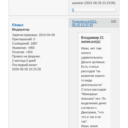
шахмат (2021-06-25 21:23:00)
0
Поделиться
2021-
102
ПАвел
06-25 21:37:44
Модератор
Зарегистрирован
: 2014-04-06
Владимир 21
Приглашений:
0
написал(а):
Сообщений:
1887
Уважение:
+855
Иван, нет там
Позитив:
+354
ничего
Провел на форуме:
удивительного.
2 месяца 0 дней
Деньги целевые.
Последний визит:
Есть статья
2026-06-05 10:15:28
расходов "на
развитие какого-
то вида
деятельности".
Статьи расходов
"Мемориал
Алехина" нет. По
выделению денег
согласен с
Дмитрием, "что
это и так и не
так".
Иван, меня