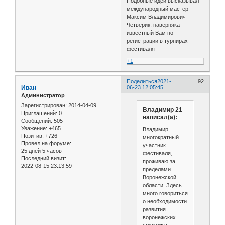
Подобные идеи высказывал
международный мастер
Максим Владимирович
Четверик, наверняка
известный Вам по
регистрации в турнирах
фестиваля
+1
Поделиться
2021-
92
Иван
06-23 12:05:45
Администратор
Зарегистрирован
: 2014-04-09
Владимир 21
Приглашений:
0
написал(а):
Сообщений:
505
Уважение:
+465
Владимир,
Позитив:
+726
многократный
Провел на форуме:
участник
25 дней 5 часов
фестиваля,
Последний визит:
проживаю за
2022-08-15 23:13:59
пределами
Воронежской
области. Здесь
много говориться
о необходимости
развития
воронежских