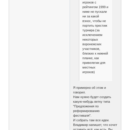
игроков с
рейтингом 1999 и
ниже не пускали
ни за какой
взнос, чтобы не
портить престиж
турнира (за
исключением
некоторых
воронежских
участников,
близких к нижней
планке, как
привелегии для
местных
игроков)
Я примерно об этом и
говорил.
Нам нужно будет создать
какую-нибудь ветку типа
"Предложения по
реформированию
фестиваля".
И собрать там все идеи.
Владимир напишет, что хочет
оставить всё, как есть, Вы