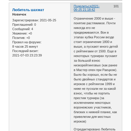
Поделиться
2021-
101
Любитeль шахмат
06-25 21:18:42
Новичок
Ограничение 2000 и выше -
Зарегистрирован
: 2021-05-25
понятие растяжимое. Почти
Приглашений:
0
никогда его не
Сообщений:
4
придерживаются. Вон в
Уважение:
+0
этапах кубка России везде
Позитив:
+0
стоит ограничение 1800 и
Провел на форуме:
8 часов 25 минут
выше, а пускают много детей
Последний визит:
с рейтингами от 1500. Еще в
2021-07-03 23:23:39
некоторых турнирах пускают
за большой взнос
низкорейтинговых (как ранее
в Мастер опен при Раецком).
Было бы хорошо, если бы не
было двойных стандартов и
игроков с рейтингом 1999 и
ниже не пускали ни за какой
взнос, чтобы не портить
престиж турнира (за
исключением некоторых
воронежских участников,
близких к нижней планке, как
привелегии для местных
игроков)
Отредактировано Любитeль