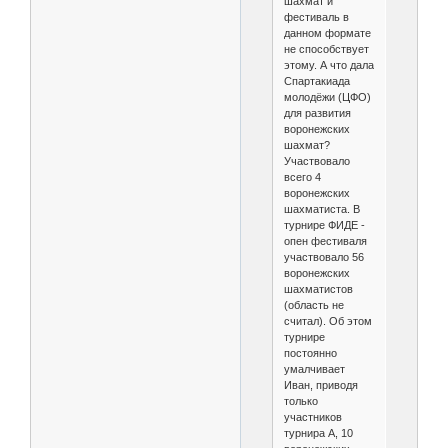
шахмат и
фестиваль в
данном формате
не способствует
этому. А что дала
Спартакиада
молодёжи (ЦФО)
для развития
воронежских
шахмат?
Участвовало
всего 4
воронежских
шахматиста. В
турнире ФИДЕ -
опен фестиваля
участвовало 56
воронежских
шахматистов
(область не
считал). Об этом
турнире
постоянно
умалчивает
Иван, приводя
только
участников
турнира А, 10