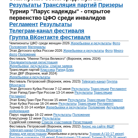
Результаты
Трансляция партий
Призеры
Турнир "Парус надежды" - открытое
первенство ЦФО среди инвалидов
Регламент
Результаты
Телеграм-канал фестиваля
Группа ВКонтакте фестиваля
Чемпионаты ЦФО среди женщин-2026
Жеребьевки и результаты
Фото
Положения
Материалы
Этап Детского кубка России-2026
Жеребьевки и результаты
Фото
Много
фото
Положение
Фестиваль "Имени Петра Великого" (Воронеж, июнь 2024)
Предварительная регистрация
Жеребьевки, результаты, списки заявок
Трансляция партий
Классика
Рапид
Блиц
Этап ДКР (Воронеж, май 2024)
Жеребьевки и результаты
Фестиваль Петровский (Воронеж, июнь 2023)
Telegram-канал
Группа
ВКонтакте
Этап Детского Кубка России 7-12 июня
Результаты
Трансляции
Регламент
Этап Рапид Гран-При России 13-14 июня
Результаты
Трансляции
Регламент
Этап Блиц Гран-При России 15 июня
Результаты
Трансляции
Регламент
Этап Кубка России 16-24 июня
Результаты
Трансляции
Регламент
Турнир Б 10-14 ноября
Жеребьевки и результаты
Положение
Актуальная
информация
Парус надежды 16-22 июня
Результаты
Положение
Блицтурнир 12 июня
Результаты
Судейский семинар
Список участников
Регистрация
Фестиваль Петровский (Воронеж, июнь 2022)
Анонс на сайте ФШР
Telegram-канал
Группа ВКонтакте
Форма для регистрации
Жеребьевки и результаты
Турнир A (10-17 июня)
Быстрые шахматы (18 июня)
Блицтурнир (19 июня)
Турнир B (20-26 июня)