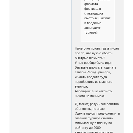
формата
фестиваля
(ликвидация
быстрых шахмат
и введение
аппендикс-
турнира)
Ничего не понял, где я писал
про то, что нужно убрать
быстрые шахматы?
У нас вообще была идея
быстрые шахматы сделать
этапом Рапид Гран-при,
и часть средств туда
перебросить из главного
турнира.
Аппендикс ещё какой-то,
ничего не понимаю.
Я, может, разучился понятно
объяснять, не знаю.
Идея в одном предложении: в
главном турнире снизить
минимальную планку по
рейтингу до 2000,
взносы и часть призов из