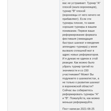
вас не устраивает. Турнир "А"
плохой (мало воронежцев),
турнир "В" плохой
(воронежцы от него ничего не
прибавляют). Если эти
турниры плохие, то какие
хорошие турниры в вашем
понимании. Первое ваше
реформирование формата
фестиваля (ликвидация
быстрых шахмат и введение
аппендикс-турнира) у меня
вызвало сплошной мат в
адрес новых реформаторов.
И я думаю не одинок в этой
реакции. Как можно было
убрать турнир третий по
значимости и со 150
участниками? Может Вы
подумаете о шахматистах, а
не только о развитии шахмат
в воронежской области?
Сейчас вы собираетесь
реформировать турниры "А"
и "В". Пожалуйста, как можно
меньше реформируйте.
Пост написан 2021-06-25