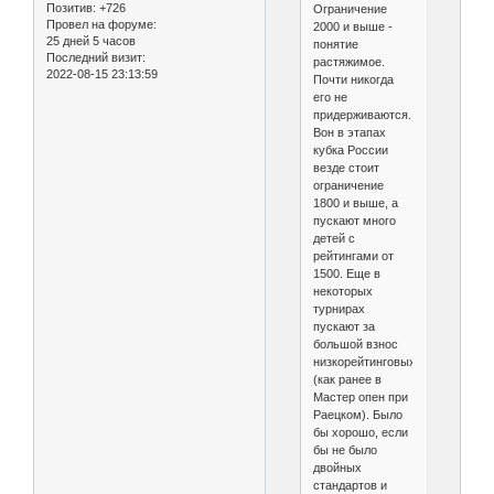
Позитив:
+726
Ограничение
Провел на форуме:
2000 и выше -
25 дней 5 часов
понятие
Последний визит:
растяжимое.
2022-08-15 23:13:59
Почти никогда
его не
придерживаются.
Вон в этапах
кубка России
везде стоит
ограничение
1800 и выше, а
пускают много
детей с
рейтингами от
1500. Еще в
некоторых
турнирах
пускают за
большой взнос
низкорейтинговых
(как ранее в
Мастер опен при
Раецком). Было
бы хорошо, если
бы не было
двойных
стандартов и