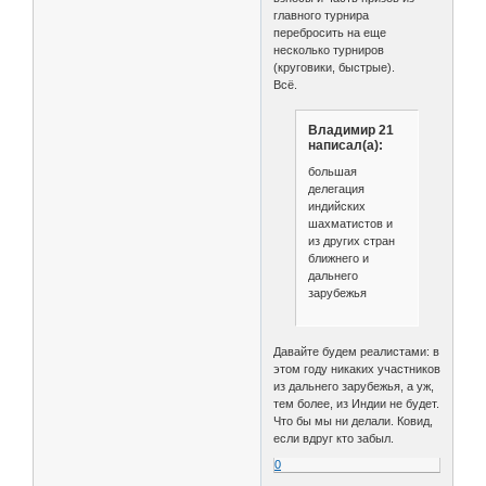
главного турнира
перебросить на еще
несколько турниров
(круговики, быстрые).
Всё.
Владимир 21
написал(а):
большая
делегация
индийских
шахматистов и
из других стран
ближнего и
дальнего
зарубежья
Давайте будем реалистами: в
этом году никаких участников
из дальнего зарубежья, а уж,
тем более, из Индии не будет.
Что бы мы ни делали. Ковид,
если вдруг кто забыл.
0