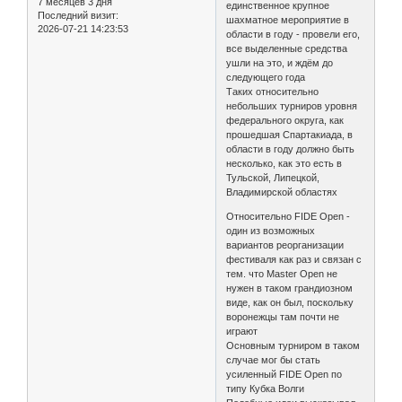
7 месяцев 3 дня
единственное крупное
Последний визит:
шахматное мероприятие в
2026-07-21 14:23:53
области в году - провели его,
все выделенные средства
ушли на это, и ждём до
следующего года
Таких относительно
небольших турниров уровня
федерального округа, как
прошедшая Спартакиада, в
области в году должно быть
несколько, как это есть в
Тульской, Липецкой,
Владимирской областях
Относительно FIDE Open -
один из возможных
вариантов реорганизации
фестиваля как раз и связан с
тем. что Master Open не
нужен в таком грандиозном
виде, как он был, поскольку
воронежцы там почти не
играют
Основным турниром в таком
случае мог бы стать
усиленный FIDE Open по
типу Кубка Волги