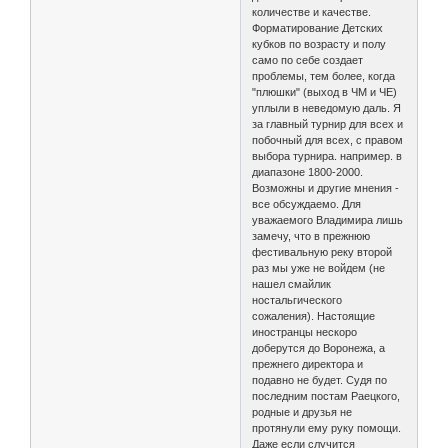
количестве и качестве.
Форматирование Детских
кубков по возрасту и полу
само по себе создает
проблемы, тем более, когда
"плюшки" (выход в ЧМ и ЧЕ)
уплыли в неведомую даль. Я
за главный турнир для всех и
побочный для всех, с правом
выбора турнира. например. в
диапазоне 1800-2000.
Возможны и другие мнения -
все обсуждаемо. Для
уважаемого Владимира лишь
замечу, что в прежнюю
фестивальную реку второй
раз мы уже не войдем (не
нашел смайлик
ностальгического
сожаления). Настоящие
иностранцы нескоро
доберутся до Воронежа, а
прежнего директора и
подавно не будет. Судя по
последним постам Раецкого,
родные и друзья не
протянули ему руку помощи.
Даже если случится