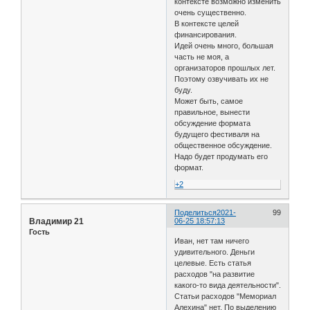
контексте возможно изменить
очень существенно.
В контексте целей
финансирования.
Идей очень много, большая
часть не моя, а
организаторов прошлых лет.
Поэтому озвучивать их не
буду.
Может быть, самое
правильное, вынести
обсуждение формата
будущего фестиваля на
общественное обсуждение.
Надо будет продумать его
формат.
+2
Поделиться
2021-
99
Владимир 21
06-25 18:57:13
Гость
Иван, нет там ничего
удивительного. Деньги
целевые. Есть статья
расходов "на развитие
какого-то вида деятельности".
Статьи расходов "Мемориал
Алехина" нет. По выделению