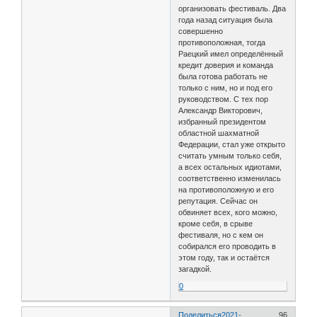
организовать фестиваль. Два
года назад ситуация была
совершенно
противоположная, тогда
Раецкий имел определённый
кредит доверия и команда
была готова работать не
только с ним, но и под его
руководством. С тех пор
Александр Викторович,
избранный президентом
областной шахматной
Федерации, стал уже открыто
считать умным только себя,
а всех остальных идиотами,
соответственно изменилась
на противоположную и его
репутация. Сейчас он
обвиняет всех, кого можно,
кроме себя, в срыве
фестиваля, но с кем он
собирался его проводить в
этом году, так и остаётся
загадкой.
0
Поделиться
2021-
96