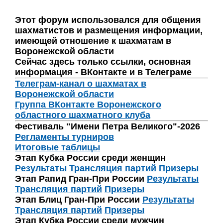
Этот форум использовался для общения
шахматистов и размещения информации,
имеющей отношение к шахматам в
Воронежской области
Сейчас здесь только ссылки, основная
информация - ВКонтакте и в Телеграме
Телеграм-канал о шахматах в
Воронежской области
Группа ВКонтакте Воронежского
областного шахматного клуба
Фестиваль "Имени Петра Великого"-2026
Регламенты турниров
Итоговые таблицы
Этап Кубка России среди женщин
Результаты
Трансляция партий
Призеры
Этап Рапид Гран-При России
Результаты
Трансляция партий
Призеры
Этап Блиц Гран-При России
Результаты
Трансляция партий
Призеры
Этап Кубка России среди мужчин