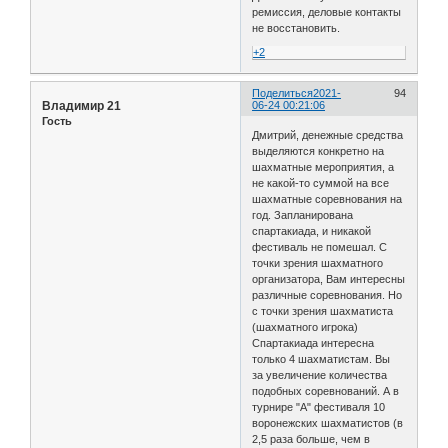
ремиссия, деловые контакты
не восстановить.
+2
Поделиться
2021-
94
Владимир 21
06-24 00:21:06
Гость
Дмитрий, денежные средства
выделяются конкретно на
шахматные мероприятия, а
не какой-то суммой на все
шахматные соревнования на
год. Запланирована
спартакиада, и никакой
фестиваль не помешал. С
точки зрения шахматного
организатора, Вам интересны
различные соревнования. Но
с точки зрения шахматиста
(шахматного игрока)
Спартакиада интересна
только 4 шахматистам. Вы
за увеличение количества
подобных соревнований. А в
турнире "А" фестиваля 10
воронежских шахматистов (в
2,5 раза больше, чем в