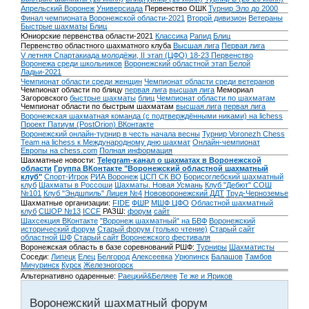
Апрельский Воронеж
Универсиада
Первенство ОШК
Турнир Эло до 2000
Финал чемпионата Воронежской области-2021
Второй дивизион
Ветераны
Быстрые шахматы
Блиц
Юниорские первенства области-2021
Классика
Рапид
Блиц
Первенство областного шахматного клуба
Высшая лига
Первая лига
V летняя Спартакиада молодёжи, II этап (ЦФО) 18-23
Первенство
Воронежа среди школьников
Воронежский областной этап Белой
Ладьи-2021
Чемпионат области среди женщин
Чемпионат области среди ветеранов
Чемпионат области по блицу
первая лига
высшая лига
Мемориал
Загоровского
быстрые шахматы
блиц
Чемпионат области по шахматам
Чемпионат области по быстрым шахматам
высшая лига
первая лига
Воронежская шахматная команда (с подтверждёнными никами) на lichess
Проект Патиум (PostOrion) ВКонтакте
Воронежский онлайн-турнир в честь начала весны
Турнир Voronezh Chess
Team на lichess к Международному дню шахмат
Онлайн-чемпионат
Европы на chess.com
Полная информация
Шахматные новости:
Telegram-канал о шахматах в Воронежской
области
Группа ВКонтакте "Воронежский областной шахматный
клуб"
Спорт-Игрок
РИА Воронеж
ЦСП СК ВО
Борисоглебский шахматный
клуб
Шахматы в Россоши
Шахматы. Новая Усмань
Клуб "Дебют" СОШ
№101
Клуб "Эндшпиль" Лицея №4
Нововоронежский ДДТ
Труд-Черноземье
Шахматные организации:
FIDE
ФШР
МШФ ЦФО
Областной шахматный
клуб
СШОР №13
ICCF
РАЗШ:
форум
сайт
Шахсекция ВКонтакте
"Воронеж шахматный" на БВФ
Воронежский
исторический форум
Cтарый форум (только чтение)
Старый сайт
областной ШФ
Старый сайт Воронежского фестиваля
Воронежская область в базе соревнований РШФ:
Турниры
Шахматисты
Соседи:
Липецк
Елец
Белгород
Алексеевка
Урюпинск
Балашов
Тамбов
Мичуринск
Курск
Железногорск
Альтернативно одаренные:
Раецкий&Беляев
Те же и Яриков
Воронежский шахматный форум