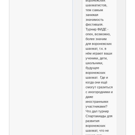
воронежских
шахматистов,
тем самым
занижая
значимость
фестиваля.
Турнир ФИДЕ -
опен, возможно,
более значим
для воронежских
шахмат, т.к. в
нём играют ваши
ученики, дети,
школьники,
будущее
воронежских
шахмат. Где и
когда они ещё
смогут сразиться
с иногородними и
даже
иностранными
участниками?
Что дал турнир
Спартакиады для
развития
воронежских
шахмат, что не