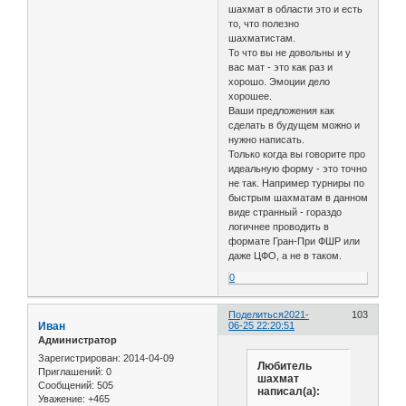
шахмат в области это и есть
то, что полезно
шахматистам.
То что вы не довольны и у
вас мат - это как раз и
хорошо. Эмоции дело
хорошее.
Ваши предложения как
сделать в будущем можно и
нужно написать.
Только когда вы говорите про
идеальную форму - это точно
не так. Например турниры по
быстрым шахматам в данном
виде странный - гораздо
логичнее проводить в
формате Гран-При ФШР или
даже ЦФО, а не в таком.
0
Поделиться
2021-
103
Иван
06-25 22:20:51
Администратор
Зарегистрирован
: 2014-04-09
Любитeль
Приглашений:
0
шахмат
Сообщений:
505
написал(а):
Уважение:
+465