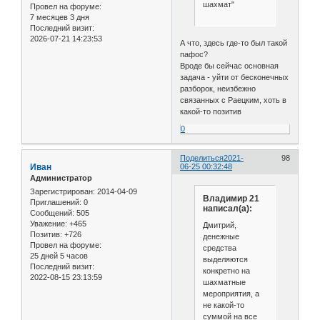
шахмат"
Провел на форуме:
7 месяцев 3 дня
Последний визит:
2026-07-21 14:23:53
А что, здесь где-то был такой
пафос?
Вроде бы сейчас основная
задача - уйти от бесконечных
разборок, неизбежно
связанных с Раецким, хоть в
какой-то позитив
0
Поделиться
2021-
98
Иван
06-25 00:32:48
Администратор
Зарегистрирован
: 2014-04-09
Владимир 21
Приглашений:
0
написал(а):
Сообщений:
505
Уважение:
+465
Дмитрий,
Позитив:
+726
денежные
Провел на форуме:
средства
25 дней 5 часов
выделяются
Последний визит:
конкретно на
2022-08-15 23:13:59
шахматные
мероприятия, а
не какой-то
суммой на все