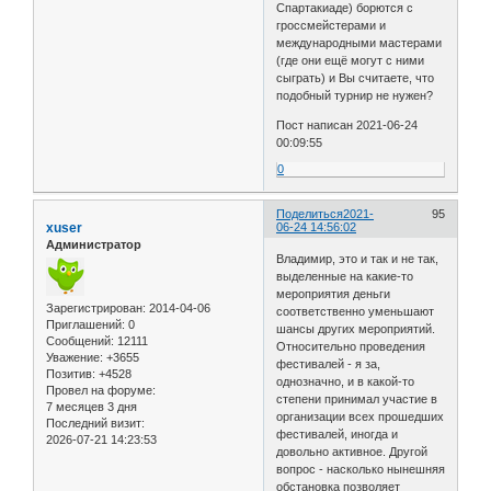
Спартакиаде) борются с
гроссмейстерами и
международными мастерами
(где они ещё могут с ними
сыграть) и Вы считаете, что
подобный турнир не нужен?
Пост написан 2021-06-24
00:09:55
0
Поделиться
2021-
95
xuser
06-24 14:56:02
Администратор
Владимир, это и так и не так,
выделенные на какие-то
мероприятия деньги
Зарегистрирован
: 2014-04-06
соответственно уменьшают
Приглашений:
0
шансы других мероприятий.
Сообщений:
12111
Относительно проведения
Уважение:
+3655
фестивалей - я за,
Позитив:
+4528
однозначно, и в какой-то
Провел на форуме:
степени принимал участие в
7 месяцев 3 дня
организации всех прошедших
Последний визит:
фестивалей, иногда и
2026-07-21 14:23:53
довольно активное. Другой
вопрос - насколько нынешняя
обстановка позволяет