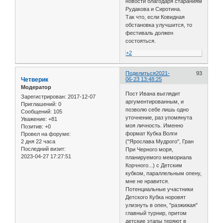
новости благодаря стараниям
Рудакова и Сиротина.
Так что, если Ковидная
обстановка улучшится, то
фестиваль должен
состояться.
+2
Поделиться
2021-
93
Четверик
06-23 13:48:25
Модератор
Пост Ивана выглядит
Зарегистрирован
: 2017-12-07
аргументированным, и
Приглашений:
0
позволю себе лишь одно
Сообщений:
105
уточнение, раз упомянута
Уважение:
+81
моя личность. Именно
Позитив:
+0
формат Кубка Волги
Провел на форуме:
2 дня 22 часа
("Ярослава Мудрого", Гран
Последний визит:
При Черного моря,
2023-04-27 17:27:51
планируемого мемориала
Корчного...) с Детским
кубком, параллельным опену,
мне не нравится.
Потенциальные участники
Детского Кубка норовят
улизнуть в опен, "разжижая"
главный турнир, притом
детские этапы теряют в