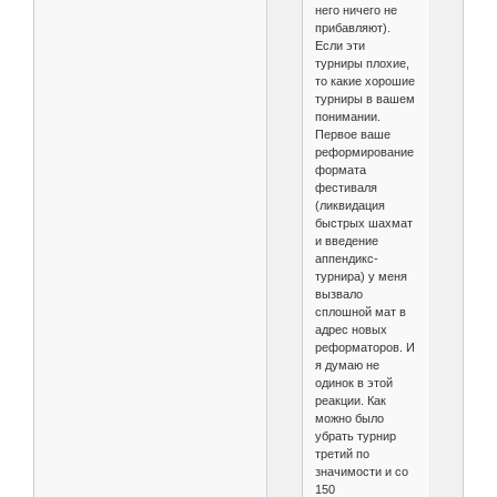
него ничего не
прибавляют).
Если эти
турниры плохие,
то какие хорошие
турниры в вашем
понимании.
Первое ваше
реформирование
формата
фестиваля
(ликвидация
быстрых шахмат
и введение
аппендикс-
турнира) у меня
вызвало
сплошной мат в
адрес новых
реформаторов. И
я думаю не
одинок в этой
реакции. Как
можно было
убрать турнир
третий по
значимости и со
150