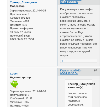
Тренер_блондинок
06-24 15:19:36
Модератор
Как уже надоел этот пафос
Зарегистрирован
: 2014-04-15
про "развитие воронежских
Приглашений:
0
шахмат", "поднимем
Сообщений:
815
воронежские шахматы с
Уважение:
+283
колен", "восстановим былые
Позитив:
+110
позиции воронежских
Провел на форуме:
10 дней 12 часов
шахмат" и т.п. Надо
Последний визит:
стараться сделать, чтобы
2023-06-07 22:53:51
шахматная жизнь в нашем
регионе была интересная, вот
и все. А вопросы типа кто
кому и где дал из другой
оперы..
+1
Поделиться
2021-
97
xuser
06-24 18:33:34
Администратор
Тренер_блондинок
написал(а):
Зарегистрирован
: 2014-04-06
Как уже надоел
Приглашений:
0
этот пафос про
Сообщений:
12111
"развитие
Уважение:
+3655
воронежских
Позитив:
+4528