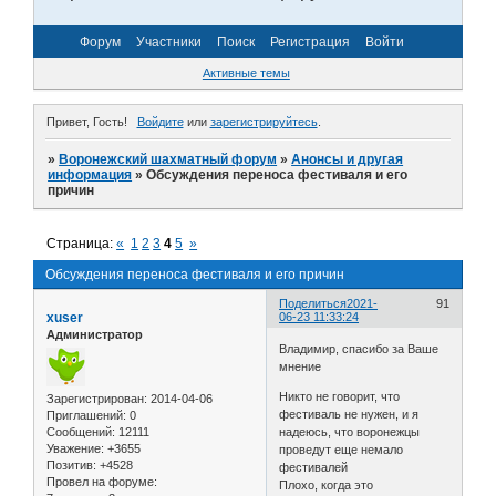
Форум
Участники
Поиск
Регистрация
Войти
Активные темы
Привет, Гость!
Войдите
или
зарегистрируйтесь
.
»
Воронежский шахматный форум
»
Анонсы и другая
информация
»
Обсуждения переноса фестиваля и его
причин
Страница:
«
1
2
3
4
5
»
Обсуждения переноса фестиваля и его причин
Поделиться
2021-
91
xuser
06-23 11:33:24
Администратор
Владимир, спасибо за Ваше
мнение
Никто не говорит, что
Зарегистрирован
: 2014-04-06
фестиваль не нужен, и я
Приглашений:
0
Сообщений:
12111
надеюсь, что воронежцы
Уважение:
+3655
проведут еще немало
Позитив:
+4528
фестивалей
Провел на форуме:
Плохо, когда это