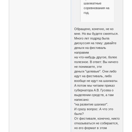
шахматные
соревнования на
год.
Обращено, конечно, не ко
мне. Но вы будете смеяться.
Много лет подряд была
дискуссия на тему: давайте
деньги на фестиваль
направим
на что-нибудь другое, более
полезное. В ответ: Вы ничего
не понимаете, эти
деньги "целевые". Они либо
идут на фестиваль, либо
вообще не идут на шахматы.
А потом мы читаем приказ
губернатора А.В. Гусева о
выделении средств, а там
написано:
"на развитие шахмат".
И сразу вопрос: А что это
было?
От фестиваля, конечно, никто
отказываться не собирается,
но его формат в этом