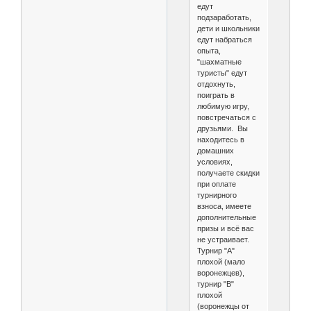
едут
подзаработать,
дети и школьники
едут набраться
опыта,
"шахматные
туристы" едут
отдохнуть,
поиграть в
любимую игру,
повстречаться с
друзьями. Вы
находитесь в
домашних
условиях,
получаете скидки
при оплате
турнирного
взноса, имеете
дополнительные
призы и всё вас
не устраивает.
Турнир "А"
плохой (мало
воронежцев),
турнир "В"
плохой
(воронежцы от