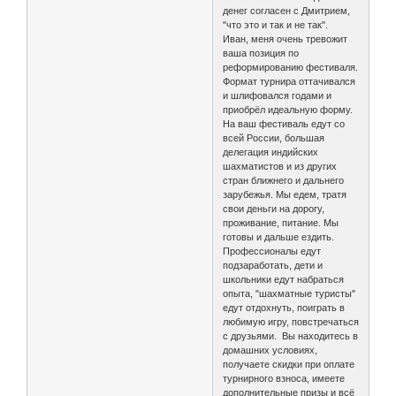
денег согласен с Дмитрием,
"что это и так и не так".
Иван, меня очень тревожит
ваша позиция по
реформированию фестиваля.
Формат турнира оттачивался
и шлифовался годами и
приобрёл идеальную форму.
На ваш фестиваль едут со
всей России, большая
делегация индийских
шахматистов и из других
стран ближнего и дальнего
зарубежья. Мы едем, тратя
свои деньги на дорогу,
проживание, питание. Мы
готовы и дальше ездить.
Профессионалы едут
подзаработать, дети и
школьники едут набраться
опыта, "шахматные туристы"
едут отдохнуть, поиграть в
любимую игру, повстречаться
с друзьями. Вы находитесь в
домашних условиях,
получаете скидки при оплате
турнирного взноса, имеете
дополнительные призы и всё