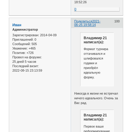
18:52:26
0
Поделиться
2021-
100
Иван
06-25 19:58:14
Администратор
Зарегистрирован
: 2014-04-09
Владимир 21
Приглашений:
0
написал(а):
Сообщений:
505
Уважение:
+465
Формат турнира
Позитив:
+726
оттачивался и
Провел на форуме:
шлифовался
25 дней 5 часов
годами и
Последний визит:
приобрёл
2022-08-15 23:13:59
идеальную
форму.
Никогда в жизни не встречал
ничего идеального. Очень за
Вас рад.
Владимир 21
написал(а):
Первое ваше
реформирование