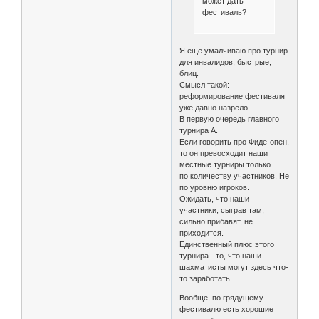
может дать
фестиваль?
Я еще умалчиваю про турнир
для инвалидов, быстрые,
блиц.
Смысл такой:
реформирование фестиваля
уже давно назрело.
В первую очередь главного
турнира А.
Если говорить про Фиде-опен,
то он превосходит наши
местные турниры только
по количеству участников. Не
по уровню игроков.
Ожидать, что наши
участники, сыграв там,
сильно прибавят, не
приходится.
Единственный плюс этого
турнира - то, что наши
шахматисты могут здесь что-
то заработать.
Вообще, по грядущему
фестивалю есть хорошие