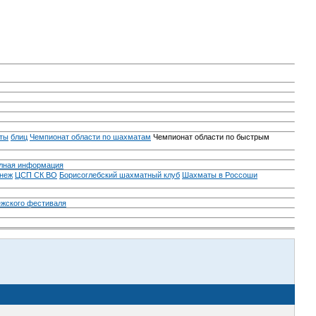
ты
блиц
Чемпионат области по шахматам
Чемпионат области по быстрым
лная информация
неж
ЦСП СК ВО
Борисоглебский шахматный клуб
Шахматы в Россоши
ежского фестиваля