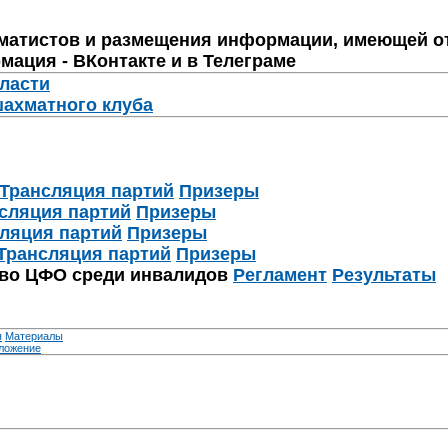
матистов и размещения информации, имеющей о
мация - ВКонтакте и в Телеграме
бласти
шахматного клуба
Трансляция партий
Призеры
сляция партий
Призеры
ляция партий
Призеры
Трансляция партий
Призеры
тво ЦФО среди инвалидов
Регламент
Результаты
я
Материалы
ложение