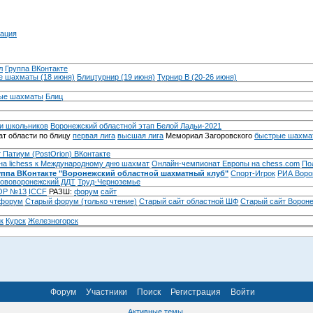
ация
л
Группа ВКонтакте
 шахматы (18 июня)
Блицтурнир (19 июня)
Турнир B (20-26 июня)
ые шахматы
Блиц
и школьников
Воронежский областной этап Белой Ладьи-2021
т области по блицу
первая лига
высшая лига
Мемориал Загоровского
быстрые шахма
 Патиум (PostOrion) ВКонтакте
на lichess к Международному дню шахмат
Онлайн-чемпионат Европы на chess.com
По
уппа ВКонтакте "Воронежский областной шахматный клуб"
Спорт-Игрок
РИА Воро
ововоронежский ДДТ
Труд-Черноземье
Р №13
ICCF
РАЗШ:
форум
сайт
 форум
Cтарый форум (только чтение)
Старый сайт областной ШФ
Старый сайт Ворон
к
Курск
Железногорск
Форум
Участники
Поиск
Регистрация
Войти
Активные темы