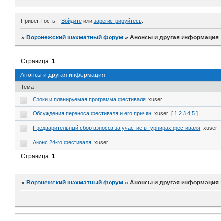
Привет, Гость!
Войдите
или
зарегистрируйтесь
.
»
Воронежский шахматный форум
»
Анонсы и другая информация
Страница:
1
Анонсы и другая информация
Тема
Сроки и планируемая программа фестиваля
xuser
Обсуждения переноса фестиваля и его причин
xuser
[
1
2
3
4
5
]
Предварительный сбор взносов за участие в турнирах фестиваля
xuser
Анонс 24-го фестиваля
xuser
Страница:
1
»
Воронежский шахматный форум
»
Анонсы и другая информация