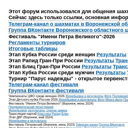
Этот форум использовался для общения шах
Сейчас здесь только ссылки, основная инфор
Телеграм-канал о шахматах в Воронежской о
Группа ВКонтакте Воронежского областного 
Фестиваль "Имени Петра Великого"-2026
Регламенты турниров
Итоговые таблицы
Этап Кубка России среди женщин
Результаты
Этап Рапид Гран-При России
Результаты
Тран
Этап Блиц Гран-При России
Результаты
Транс
Этап Кубка России среди мужчин
Результаты
Турнир "Парус надежды" - открытое первенс
Телеграм-канал фестиваля
Группа ВКонтакте фестиваля
Чемпионаты ЦФО среди женщин-2026
Жеребьевки и результаты
Фото
Положени
Этап Детского кубка России-2026
Жеребьевки и результаты
Фото
Много фото
По
Фестиваль "Имени Петра Великого" (Воронеж, июнь 2024)
Предварительная регистрация
Жеребьевки, результаты, списки заявок
Трансляция партий
Классика
Рапид
Блиц
Этап ДКР (Воронеж, май 2024)
Жеребьевки и результаты
Фестиваль Петровский (Воронеж, июнь 2023)
Telegram-канал
Группа ВКонтакте