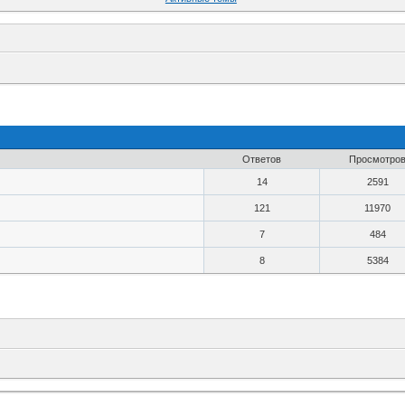
Ответов
Просмотро
14
2591
121
11970
7
484
8
5384