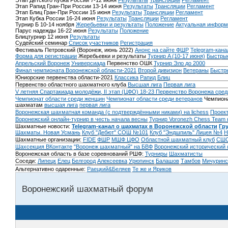
Этап Детского Кубка России 7-12 июня
Результаты
Трансляции
Регламент
Этап Рапид Гран-При России 13-14 июня
Результаты
Трансляции
Регламент
Этап Блиц Гран-При России 15 июня
Результаты
Трансляции
Регламент
Этап Кубка России 16-24 июня
Результаты
Трансляции
Регламент
Турнир Б 10-14 ноября
Жеребьевки и результаты
Положение
Актуальная информ
Парус надежды 16-22 июня
Результаты
Положение
Блицтурнир 12 июня
Результаты
Судейский семинар
Список участников
Регистрация
Фестиваль Петровский (Воронеж, июнь 2022)
Анонс на сайте ФШР
Telegram-кана
Форма для регистрации
Жеребьевки и результаты
Турнир A (10-17 июня)
Быстрые
Апрельский Воронеж
Универсиада
Первенство ОШК
Турнир Эло до 2000
Финал чемпионата Воронежской области-2021
Второй дивизион
Ветераны
Быстр
Юниорские первенства области-2021
Классика
Рапид
Блиц
Первенство областного шахматного клуба
Высшая лига
Первая лига
V летняя Спартакиада молодёжи, II этап (ЦФО) 18-23
Первенство Воронежа сред
Чемпионат области среди женщин
Чемпионат области среди ветеранов
Чемпиона
шахматам
высшая лига
первая лига
Воронежская шахматная команда (с подтверждёнными никами) на lichess
Проект
Воронежский онлайн-турнир в честь начала весны
Турнир Voronezh Chess Team 
Шахматные новости:
Telegram-канал о шахматах в Воронежской области
Гр
Шахматы. Новая Усмань
Клуб "Дебют" СОШ №101
Клуб "Эндшпиль" Лицея №4
Н
Шахматные организации:
FIDE
ФШР
МШФ ЦФО
Областной шахматный клуб
СШО
Шахсекция ВКонтакте
"Воронеж шахматный" на БВФ
Воронежский исторический
Воронежская область в базе соревнований РШФ:
Турниры
Шахматисты
Соседи:
Липецк
Елец
Белгород
Алексеевка
Урюпинск
Балашов
Тамбов
Мичуринс
Альтернативно одаренные:
Раецкий&Беляев
Те же и Яриков
Воронежский шахматный форум