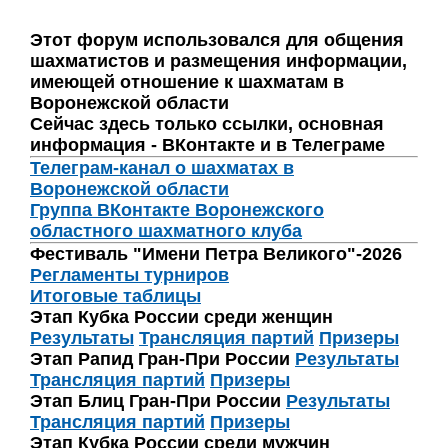
Этот форум использовался для общения
шахматистов и размещения информации,
имеющей отношение к шахматам в
Воронежской области
Сейчас здесь только ссылки, основная
информация - ВКонтакте и в Телеграме
Телеграм-канал о шахматах в
Воронежской области
Группа ВКонтакте Воронежского
областного шахматного клуба
Фестиваль "Имени Петра Великого"-2026
Регламенты турниров
Итоговые таблицы
Этап Кубка России среди женщин
Результаты
Трансляция партий
Призеры
Этап Рапид Гран-При России
Результаты
Трансляция партий
Призеры
Этап Блиц Гран-При России
Результаты
Трансляция партий
Призеры
Этап Кубка России среди мужчин