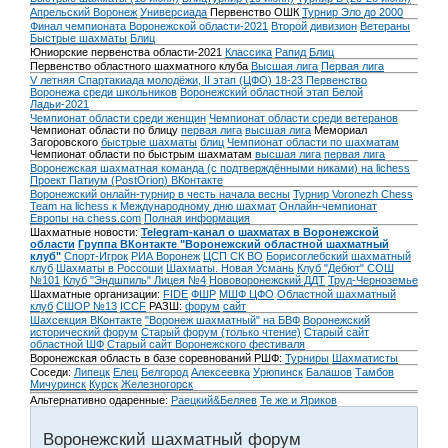
Апрельский Воронеж
Универсиада
Первенство ОШК
Турнир Эло до 2000
Финал чемпионата Воронежской области-2021
Второй дивизион
Ветераны
Быстрые шахматы
Блиц
Юниорские первенства области-2021
Классика
Рапид
Блиц
Первенство областного шахматного клуба
Высшая лига
Первая лига
V летняя Спартакиада молодёжи, II этап (ЦФО) 18-23
Первенство
Воронежа среди школьников
Воронежский областной этап Белой
Ладьи-2021
Чемпионат области среди женщин
Чемпионат области среди ветеранов
Чемпионат области по блицу
первая лига
высшая лига
Мемориал
Загоровского
быстрые шахматы
блиц
Чемпионат области по шахматам
Чемпионат области по быстрым шахматам
высшая лига
первая лига
Воронежская шахматная команда (с подтверждёнными никами) на lichess
Проект Патиум (PostOrion) ВКонтакте
Воронежский онлайн-турнир в честь начала весны
Турнир Voronezh Chess
Team на lichess к Международному дню шахмат
Онлайн-чемпионат
Европы на chess.com
Полная информация
Шахматные новости:
Telegram-канал о шахматах в Воронежской
области
Группа ВКонтакте "Воронежский областной шахматный
клуб"
Спорт-Игрок
РИА Воронеж
ЦСП СК ВО
Борисоглебский шахматный
клуб
Шахматы в Россоши
Шахматы. Новая Усмань
Клуб "Дебют" СОШ
№101
Клуб "Эндшпиль" Лицея №4
Нововоронежский ДДТ
Труд-Черноземье
Шахматные организации:
FIDE
ФШР
МШФ ЦФО
Областной шахматный
клуб
СШОР №13
ICCF
РАЗШ:
форум
сайт
Шахсекция ВКонтакте
"Воронеж шахматный" на БВФ
Воронежский
исторический форум
Cтарый форум (только чтение)
Старый сайт
областной ШФ
Старый сайт Воронежского фестиваля
Воронежская область в базе соревнований РШФ:
Турниры
Шахматисты
Соседи:
Липецк
Елец
Белгород
Алексеевка
Урюпинск
Балашов
Тамбов
Мичуринск
Курск
Железногорск
Альтернативно одаренные:
Раецкий&Беляев
Те же и Яриков
Воронежский шахматный форум