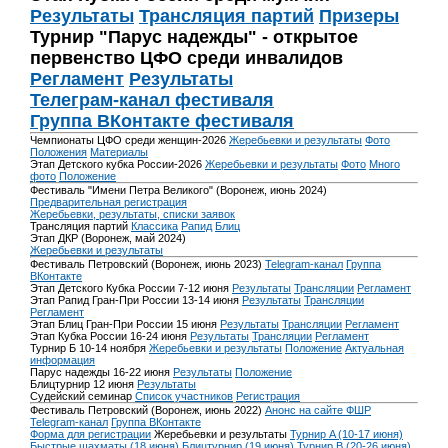
Результаты
Трансляция партий
Призеры
Турнир "Парус надежды" - открытое
первенство ЦФО среди инвалидов
Регламент
Результаты
Телеграм-канал фестиваля
Группа ВКонтакте фестиваля
Чемпионаты ЦФО среди женщин-2026
Жеребьевки и результаты
Фото
Положения
Материалы
Этап Детского кубка России-2026
Жеребьевки и результаты
Фото
Много
фото
Положение
Фестиваль "Имени Петра Великого" (Воронеж, июнь 2024)
Предварительная регистрация
Жеребьевки, результаты, списки заявок
Трансляция партий
Классика
Рапид
Блиц
Этап ДКР (Воронеж, май 2024)
Жеребьевки и результаты
Фестиваль Петровский (Воронеж, июнь 2023)
Telegram-канал
Группа
ВКонтакте
Этап Детского Кубка России 7-12 июня
Результаты
Трансляции
Регламент
Этап Рапид Гран-При России 13-14 июня
Результаты
Трансляции
Регламент
Этап Блиц Гран-При России 15 июня
Результаты
Трансляции
Регламент
Этап Кубка России 16-24 июня
Результаты
Трансляции
Регламент
Турнир Б 10-14 ноября
Жеребьевки и результаты
Положение
Актуальная
информация
Парус надежды 16-22 июня
Результаты
Положение
Блицтурнир 12 июня
Результаты
Судейский семинар
Список участников
Регистрация
Фестиваль Петровский (Воронеж, июнь 2022)
Анонс на сайте ФШР
Telegram-канал
Группа ВКонтакте
Форма для регистрации
Жеребьевки и результаты
Турнир A (10-17 июня)
Быстрые шахматы (18 июня)
Блицтурнир (19 июня)
Турнир B (20-26 июня)