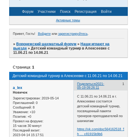
Форум
Участники
Поиск
Регистрация
Войти
Активные темы
Привет, Гость!
Войдите
или
зарегистрируйтесь
.
»
Воронежский шахматный форум
»
Наши играют на
выезде
»
Детский командный турнир в Алексеевке с
11.06.21 по 14.06.21
Страница:
1
Детский командный турнир в Алексеевке с 11.06.21 по 14.06.21
Поделиться
2021-
1
a_lex
05-19 09:26:11
Новичок
С 11.06.21 по 14.06.21 в г.
Зарегистрирован
: 2019-05-14
Алексеевке состоится
Приглашений:
0
детский командный турнир,
Сообщений:
8
посвященный памяти
Уважение:
+10
тренеров-преподавателей по
Позитив:
+0
шахматам
Провел на форуме:
15 часов 30 минут
https://vk.com/doc564162518_5987440
Последний визит:
h … c81915b9b6
2023-04-14 15:17:51