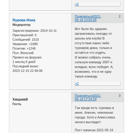
+5
Поделиться
2021-
2
Яурова Инна
05-19 13:03:28
Модератор
Вот было бы здорово
Зарегистрирован
: 2014-10-11
организовать поездку от
Приглашений:
0
школы или клуба! В
Сообщений:
1515
отсутствие каких-либо
Уважение:
+1080
турниров дома, только и
Позитив:
+1246
остаётся что ездить.
Пол:
Женский
Провел на форуме:
И можно собрать очень
1 месяц 5 дней
сильную команду 2007 и
Последний визит:
младше, всех победят. А,
2023-12-15 22:46:08
возможно, что и не одну
такую команду.
+2
Поделиться
2021-
3
Хищник8
05-19 17:24:24
Гость
Так вроде есть турниры в
июне. Алехин, чемпионат
города. Хотя и Алекссевка
ничего выглядит!
Пост написан 2021-05-19