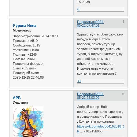
15:20:39
0
Поделиться
2021-
4
Яурова Инна
05-22 07:47:01
Модератор
Здравствуйте. Возможно кто-
Зарегистрирован
: 2014-10-11
нибудь в курсе этого
Приглашений:
0
вопроса, почему турнир
Сообщений:
1515
заявлен в четыре дня? Семь
Уважение:
+1080
туров, быстрые шахматы, ну
Позитив:
+1246
два ещё как-то можно
Пол:
Женский
Провел на форуме:
объяснить, но четыре..
1 месяц 5 дней
И может есть у кого-то
Последний визит:
контакты организаторов?
2023-12-15 22:46:08
+1
Поделиться
2021-
5
АРБ
05-22 23:03:09
Участник
Добрый вечер. Всё
верно,турнир на четыре дня ,
я созванивался с Першиным
. Контакты в положении.
https://vk.com/doc564162518_5987440
h
… c81915b9b6