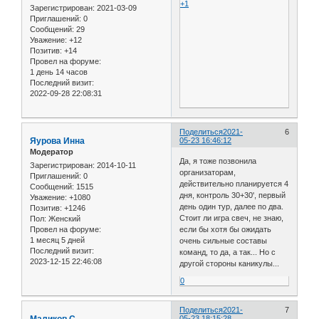
+1
Зарегистрирован
: 2021-03-09
Приглашений:
0
Сообщений:
29
Уважение:
+12
Позитив:
+14
Провел на форуме:
1 день 14 часов
Последний визит:
2022-09-28 22:08:31
Поделиться
2021-
6
Яурова Инна
05-23 16:46:12
Модератор
Да, я тоже позвонила
Зарегистрирован
: 2014-10-11
организаторам,
Приглашений:
0
действительно планируется 4
Сообщений:
1515
дня, контроль 30+30', первый
Уважение:
+1080
день один тур, далее по два.
Позитив:
+1246
Стоит ли игра свеч, не знаю,
Пол:
Женский
Провел на форуме:
если бы хотя бы ожидать
1 месяц 5 дней
очень сильные составы
Последний визит:
команд, то да, а так... Но с
2023-12-15 22:46:08
другой стороны каникулы...
0
Поделиться
2021-
7
Маликов С
05-23 18:15:28