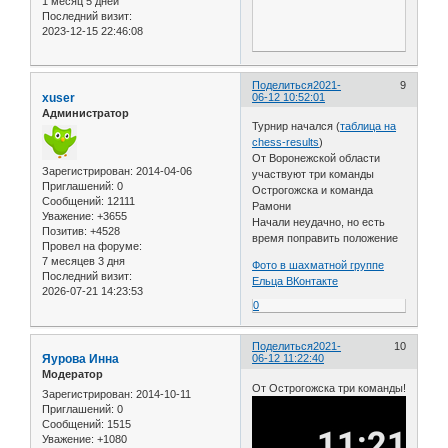
1 месяц 5 дней
Последний визит:
2023-12-15 22:46:08
Поделиться
2021-
9
xuser
06-12 10:52:01
Администратор
Турнир начался (
таблица на
chess-results
)
От Воронежской области
Зарегистрирован
: 2014-04-06
участвуют три команды
Приглашений:
0
Острогожска и команда
Сообщений:
12111
Рамони
Уважение:
+3655
Начали неудачно, но есть
Позитив:
+4528
время поправить положение
Провел на форуме:
7 месяцев 3 дня
Фото в шахматной группе
Последний визит:
Ельца ВКонтакте
2026-07-21 14:23:53
0
Поделиться
2021-
10
Яурова Инна
06-12 11:22:40
Модератор
От Острогожска три команды!
Зарегистрирован
: 2014-10-11
Приглашений:
0
Сообщений:
1515
Уважение:
+1080