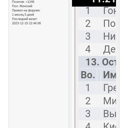
Позитив:
+1246
Пол:
Женский
Провел на форуме:
1 месяц 5 дней
Последний визит:
2023-12-15 22:46:08