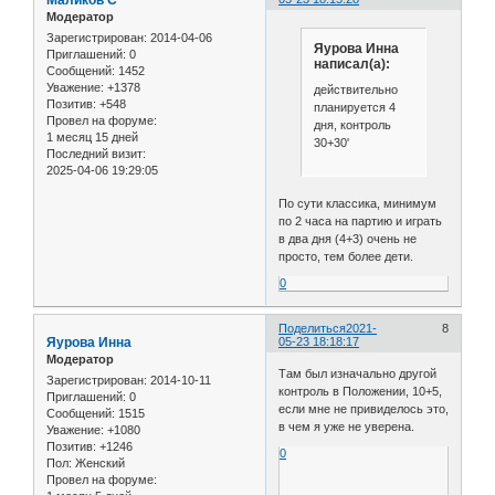
Модератор
Зарегистрирован
: 2014-04-06
Яурова Инна
Приглашений:
0
написал(а):
Сообщений:
1452
Уважение:
+1378
действительно
Позитив:
+548
планируется 4
Провел на форуме:
дня, контроль
1 месяц 15 дней
30+30'
Последний визит:
2025-04-06 19:29:05
По сути классика, минимум
по 2 часа на партию и играть
в два дня (4+3) очень не
просто, тем более дети.
0
Поделиться
2021-
8
Яурова Инна
05-23 18:18:17
Модератор
Там был изначально другой
Зарегистрирован
: 2014-10-11
контроль в Положении, 10+5,
Приглашений:
0
если мне не привиделось это,
Сообщений:
1515
в чем я уже не уверена.
Уважение:
+1080
Позитив:
+1246
0
Пол:
Женский
Провел на форуме: