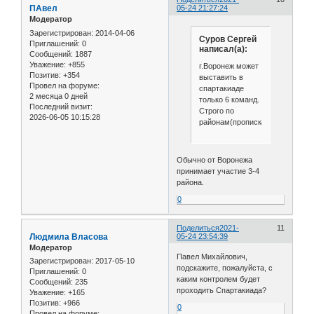
ПАвел
05-24 21:27:24
Модератор
Зарегистрирован
: 2014-04-06
Cуров Сергей
Приглашений:
0
написал(а):
Сообщений:
1887
Уважение:
+855
г.Воронеж может
Позитив:
+354
выставить в
Провел на форуме:
спартакиаде
2 месяца 0 дней
только 6 команд.
Последний визит:
Строго по
2026-06-05 10:15:28
районам(прописка)Удачи!
Обычно от Воронежа
принимает участие 3-4
района.
0
Поделиться
2021-
11
Людмила Власова
05-24 23:54:39
Модератор
Павел Михайлович,
Зарегистрирован
: 2017-05-10
подскажите, пожалуйста, с
Приглашений:
0
каким контролем будет
Сообщений:
235
проходить Спартакиада?
Уважение:
+165
Позитив:
+966
0
Провел на форуме: