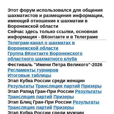
Этот форум использовался для общения
шахматистов и размещения информации,
имеющей отношение к шахматам в
Воронежской области
Сейчас здесь только ссылки, основная
информация - ВКонтакте и в Телеграме
Телеграм-канал о шахматах в
Воронежской области
Группа ВКонтакте Воронежского
областного шахматного клуба
Фестиваль "Имени Петра Великого"-2026
Регламенты турниров
Итоговые таблицы
Этап Кубка России среди женщин
Результаты
Трансляция партий
Призеры
Этап Рапид Гран-При России
Результаты
Трансляция партий
Призеры
Этап Блиц Гран-При России
Результаты
Трансляция партий
Призеры
Этап Кубка России среди мужчин