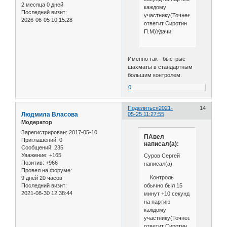
2 месяца 0 дней
каждому
Последний визит:
участнику(Точнее
2026-06-05 10:15:28
ответит Сиротин
П.М)Удачи!
Именно так - быстрые
шахматы в стандартным
большим контролем.
0
Поделиться
2021-
14
Людмила Власова
05-25 11:27:55
Модератор
Зарегистрирован
: 2017-05-10
ПАвел
Приглашений:
0
написал(а):
Сообщений:
235
Уважение:
+165
Cуров Сергей
Позитив:
+966
написал(а):
Провел на форуме:
Контроль
9 дней 20 часов
Последний визит:
обычно был 15
2021-08-30 12:38:44
минут +10 секунд
на партию
каждому
участнику(Точнее
ответит Сиротин