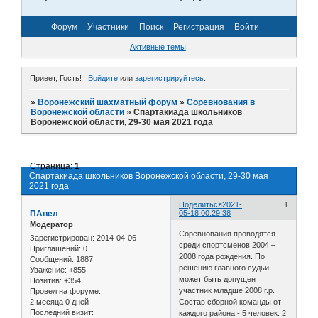
Форум
Участники
Поиск
Регистрация
Войти
Активные темы
Привет, Гость!
Войдите
или
зарегистрируйтесь
.
»
Воронежский шахматный форум
»
Соревнования в
Воронежской области
»
Спартакиада школьников
Воронежской области, 29-30 мая 2021 года
Страница:
1
Спартакиада школьников Воронежской области, 29-30 мая
2021 года
Поделиться
2021-
1
ПАвел
05-18 00:29:38
Модератор
Соревнования проводятся
Зарегистрирован
: 2014-04-06
среди спортсменов 2004 –
Приглашений:
0
2008 года рождения. По
Сообщений:
1887
решению главного судьи
Уважение:
+855
может быть допущен
Позитив:
+354
участник младше 2008 г.р.
Провел на форуме:
2 месяца 0 дней
Состав сборной команды от
Последний визит:
каждого района - 5 человек: 2