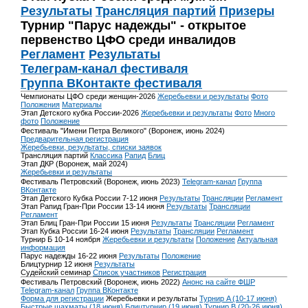
Результаты
Трансляция партий
Призеры
Турнир "Парус надежды" - открытое
первенство ЦФО среди инвалидов
Регламент
Результаты
Телеграм-канал фестиваля
Группа ВКонтакте фестиваля
Чемпионаты ЦФО среди женщин-2026
Жеребьевки и результаты
Фото
Положения
Материалы
Этап Детского кубка России-2026
Жеребьевки и результаты
Фото
Много
фото
Положение
Фестиваль "Имени Петра Великого" (Воронеж, июнь 2024)
Предварительная регистрация
Жеребьевки, результаты, списки заявок
Трансляция партий
Классика
Рапид
Блиц
Этап ДКР (Воронеж, май 2024)
Жеребьевки и результаты
Фестиваль Петровский (Воронеж, июнь 2023)
Telegram-канал
Группа
ВКонтакте
Этап Детского Кубка России 7-12 июня
Результаты
Трансляции
Регламент
Этап Рапид Гран-При России 13-14 июня
Результаты
Трансляции
Регламент
Этап Блиц Гран-При России 15 июня
Результаты
Трансляции
Регламент
Этап Кубка России 16-24 июня
Результаты
Трансляции
Регламент
Турнир Б 10-14 ноября
Жеребьевки и результаты
Положение
Актуальная
информация
Парус надежды 16-22 июня
Результаты
Положение
Блицтурнир 12 июня
Результаты
Судейский семинар
Список участников
Регистрация
Фестиваль Петровский (Воронеж, июнь 2022)
Анонс на сайте ФШР
Telegram-канал
Группа ВКонтакте
Форма для регистрации
Жеребьевки и результаты
Турнир A (10-17 июня)
Быстрые шахматы (18 июня)
Блицтурнир (19 июня)
Турнир B (20-26 июня)