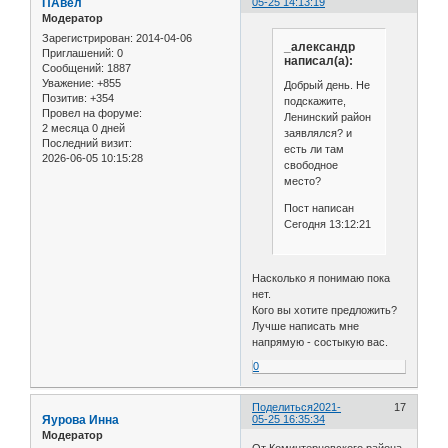
ПАвел
05-25 14:13:19
Модератор
Зарегистрирован
: 2014-04-06
_александр
Приглашений:
0
написал(а):
Сообщений:
1887
Уважение:
+855
Добрый день. Не
Позитив:
+354
подскажите,
Провел на форуме:
Ленинский район
2 месяца 0 дней
заявлялся? и
Последний визит:
есть ли там
2026-06-05 10:15:28
свободное
место?
Пост написан
Сегодня 13:12:21
Насколько я понимаю пока
нет.
Кого вы хотите предложить?
Лучше написать мне
напрямую - состыкую вас.
0
Поделиться
2021-
17
Яурова Инна
05-25 16:35:34
Модератор