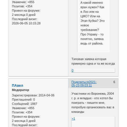
Уважение:
+855
А какой именно
Позитив:
+354
врач нужен? Как
Провел на форуме:
в Лоо или на
2 месяца 0 дней
ЦФО? Или на
Последний визит:
Этап Кубка? Это
2026-06-05 10:15:28
новое
требование?
Про Управу - то
понятно, заявка
ведь от района.
Типовая заявка которая
примерно одна и та же всегда
0
Поделиться
2021-
6
ПАвел
05-23 09:03:11
Модератор
Участники из Воронежа, 2004
Зарегистрирован
: 2014-04-06
г. р. и младше - кто хотел бы
Приглашений:
0
поиграть - пишите мне,
Сообщений:
1887
попробую организовать вас в
Уважение:
+855
команды
Позитив:
+354
Провел на форуме:
+1
2 месяца 0 дней
Последний визит: