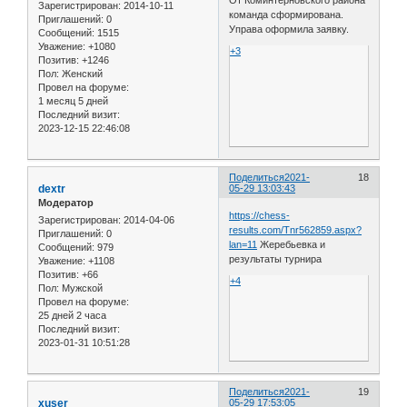
От Коминтерновского района
Зарегистрирован
: 2014-10-11
команда сформирована.
Приглашений:
0
Управа оформила заявку.
Сообщений:
1515
Уважение:
+1080
+3
Позитив:
+1246
Пол:
Женский
Провел на форуме:
1 месяц 5 дней
Последний визит:
2023-12-15 22:46:08
Поделиться
2021-
18
dextr
05-29 13:03:43
Модератор
https://chess-
Зарегистрирован
: 2014-04-06
results.com/Tnr562859.aspx?
Приглашений:
0
lan=11
Жеребьевка и
Сообщений:
979
результаты турнира
Уважение:
+1108
Позитив:
+66
+4
Пол:
Мужской
Провел на форуме:
25 дней 2 часа
Последний визит:
2023-01-31 10:51:28
Поделиться
2021-
19
xuser
05-29 17:53:05