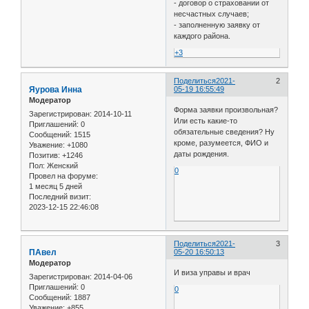
- договор о страховании от
несчастных случаев;
- заполненную заявку от
каждого района.
+3
Поделиться
2021-
2
Яурова Инна
05-19 16:55:49
Модератор
Форма заявки произвольная?
Зарегистрирован
: 2014-10-11
Или есть какие-то
Приглашений:
0
обязательные сведения? Ну
Сообщений:
1515
кроме, разумеется, ФИО и
Уважение:
+1080
даты рождения.
Позитив:
+1246
Пол:
Женский
0
Провел на форуме:
1 месяц 5 дней
Последний визит:
2023-12-15 22:46:08
Поделиться
2021-
3
ПАвел
05-20 16:50:13
Модератор
И виза управы и врач
Зарегистрирован
: 2014-04-06
Приглашений:
0
0
Сообщений:
1887
Уважение:
+855