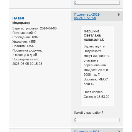
0
Поделиться
2021-
9
ПАвел
05-24 21:26:58
Модератор
Зарегистрирован
: 2014-04-06
Першина
Приглашений:
0
Светлана
Сообщений:
1887
написал(а):
Уважение:
+855
Позитив:
+354
Здравствуйте!
Провел на форуме:
Подскажите,
2 месяца 0 дней
могут ли принять
Последний визит:
участие в
2026-06-05 10:15:28
соревнованиях
мои дети 2006 и
2008 г. р. Г.
Воронеж, МБОУ
сош 4?
Пост написан
Сегодня 18:53:20
Какой у вас район?
0
Поделиться
2021-
10