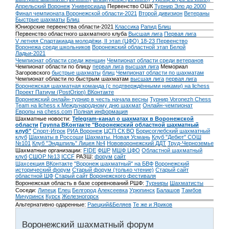
Апрельский Воронеж
Универсиада
Первенство ОШК
Турнир Эло до 2000
Финал чемпионата Воронежской области-2021
Второй дивизион
Ветераны
Быстрые шахматы
Блиц
Юниорские первенства области-2021
Классика
Рапид
Блиц
Первенство областного шахматного клуба
Высшая лига
Первая лига
V летняя Спартакиада молодёжи, II этап (ЦФО) 18-23
Первенство
Воронежа среди школьников
Воронежский областной этап Белой
Ладьи-2021
Чемпионат области среди женщин
Чемпионат области среди ветеранов
Чемпионат области по блицу
первая лига
высшая лига
Мемориал
Загоровского
быстрые шахматы
блиц
Чемпионат области по шахматам
Чемпионат области по быстрым шахматам
высшая лига
первая лига
Воронежская шахматная команда (с подтверждёнными никами) на lichess
Проект Патиум (PostOrion) ВКонтакте
Воронежский онлайн-турнир в честь начала весны
Турнир Voronezh Chess
Team на lichess к Международному дню шахмат
Онлайн-чемпионат
Европы на chess.com
Полная информация
Шахматные новости:
Telegram-канал о шахматах в Воронежской
области
Группа ВКонтакте "Воронежский областной шахматный
клуб"
Спорт-Игрок
РИА Воронеж
ЦСП СК ВО
Борисоглебский шахматный
клуб
Шахматы в Россоши
Шахматы. Новая Усмань
Клуб "Дебют" СОШ
№101
Клуб "Эндшпиль" Лицея №4
Нововоронежский ДДТ
Труд-Черноземье
Шахматные организации:
FIDE
ФШР
МШФ ЦФО
Областной шахматный
клуб
СШОР №13
ICCF
РАЗШ:
форум
сайт
Шахсекция ВКонтакте
"Воронеж шахматный" на БВФ
Воронежский
исторический форум
Cтарый форум (только чтение)
Старый сайт
областной ШФ
Старый сайт Воронежского фестиваля
Воронежская область в базе соревнований РШФ:
Турниры
Шахматисты
Соседи:
Липецк
Елец
Белгород
Алексеевка
Урюпинск
Балашов
Тамбов
Мичуринск
Курск
Железногорск
Альтернативно одаренные:
Раецкий&Беляев
Те же и Яриков
Воронежский шахматный форум