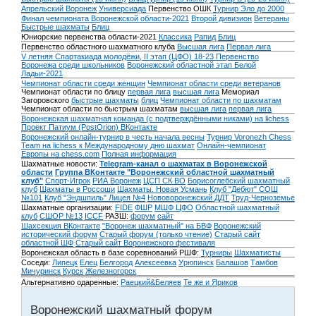
Апрельский Воронеж
Универсиада
Первенство ОШК
Турнир Эло до 2000
Финал чемпионата Воронежской области-2021
Второй дивизион
Ветераны
Быстрые шахматы
Блиц
Юниорские первенства области-2021
Классика
Рапид
Блиц
Первенство областного шахматного клуба
Высшая лига
Первая лига
V летняя Спартакиада молодёжи, II этап (ЦФО) 18-23
Первенство
Воронежа среди школьников
Воронежский областной этап Белой
Ладьи-2021
Чемпионат области среди женщин
Чемпионат области среди ветеранов
Чемпионат области по блицу
первая лига
высшая лига
Мемориал
Загоровского
быстрые шахматы
блиц
Чемпионат области по шахматам
Чемпионат области по быстрым шахматам
высшая лига
первая лига
Воронежская шахматная команда (с подтверждёнными никами) на lichess
Проект Патиум (PostOrion) ВКонтакте
Воронежский онлайн-турнир в честь начала весны
Турнир Voronezh Chess
Team на lichess к Международному дню шахмат
Онлайн-чемпионат
Европы на chess.com
Полная информация
Шахматные новости:
Telegram-канал о шахматах в Воронежской
области
Группа ВКонтакте "Воронежский областной шахматный
клуб"
Спорт-Игрок
РИА Воронеж
ЦСП СК ВО
Борисоглебский шахматный
клуб
Шахматы в Россоши
Шахматы. Новая Усмань
Клуб "Дебют" СОШ
№101
Клуб "Эндшпиль" Лицея №4
Нововоронежский ДДТ
Труд-Черноземье
Шахматные организации:
FIDE
ФШР
МШФ ЦФО
Областной шахматный
клуб
СШОР №13
ICCF
РАЗШ:
форум
сайт
Шахсекция ВКонтакте
"Воронеж шахматный" на БВФ
Воронежский
исторический форум
Cтарый форум (только чтение)
Старый сайт
областной ШФ
Старый сайт Воронежского фестиваля
Воронежская область в базе соревнований РШФ:
Турниры
Шахматисты
Соседи:
Липецк
Елец
Белгород
Алексеевка
Урюпинск
Балашов
Тамбов
Мичуринск
Курск
Железногорск
Альтернативно одаренные:
Раецкий&Беляев
Те же и Яриков
Воронежский шахматный форум