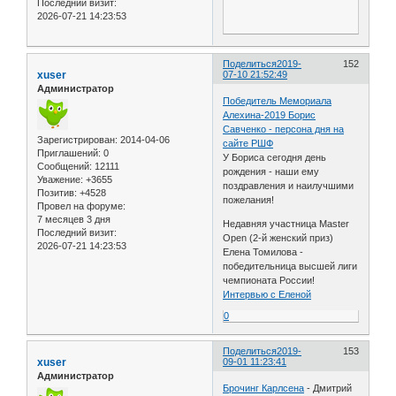
Последний визит:
2026-07-21 14:23:53
Поделиться
2019-
152
xuser
07-10 21:52:49
Администратор
Победитель Мемориала
Алехина-2019 Борис
Савченко - персона дня на
Зарегистрирован
: 2014-04-06
сайте РШФ
Приглашений:
0
У Бориса сегодня день
Сообщений:
12111
рождения - наши ему
Уважение:
+3655
поздравления и наилучшими
Позитив:
+4528
пожелания!
Провел на форуме:
7 месяцев 3 дня
Недавняя участница Master
Последний визит:
Open (2-й женский приз)
2026-07-21 14:23:53
Елена Томилова -
победительница высшей лиги
чемпионата России!
Интервью с Еленой
0
Поделиться
2019-
153
xuser
09-01 11:23:41
Администратор
Брочинг Карлсена
- Дмитрий