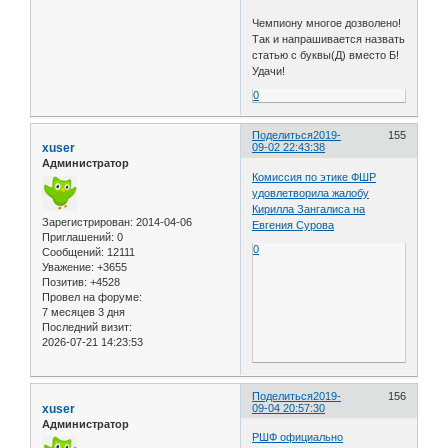
Чемпиону многое дозволено!
Так и напрашивается назвать
статью с буквы(Д) вместо Б!
Удачи!
0
Поделиться
2019-
155
xuser
09-02 22:43:38
Администратор
Комиссия по этике ФШР
удовлетворила жалобу
Кирилла Зангалиса на
Зарегистрирован
: 2014-04-06
Евгения Сурова
Приглашений:
0
0
Сообщений:
12111
Уважение:
+3655
Позитив:
+4528
Провел на форуме:
7 месяцев 3 дня
Последний визит:
2026-07-21 14:23:53
Поделиться
2019-
156
xuser
09-04 20:57:30
Администратор
РШФ официально