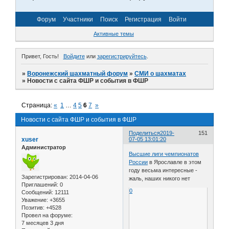
Форум
Участники
Поиск
Регистрация
Войти
Активные темы
Привет, Гость!
Войдите
или
зарегистрируйтесь
.
»
Воронежский шахматный форум
»
СМИ о шахматах
»
Новости с сайта ФШР и события в ФШР
Страница:
«
1
…
4
5
6
7
»
Новости с сайта ФШР и события в ФШР
Поделиться
2019-
151
xuser
07-05 13:01:20
Администратор
Высшие лиги чемпионатов
России
в Ярославле в этом
году весьма интересные -
Зарегистрирован
: 2014-04-06
жаль, наших никого нет
Приглашений:
0
0
Сообщений:
12111
Уважение:
+3655
Позитив:
+4528
Провел на форуме:
7 месяцев 3 дня