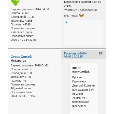
Кряквин про вариант 1.e4 e5
2.Фh5
Зарегистрирован
: 2014-04-06
Упомянут и воронежский
Приглашений:
0
фестиваль
Сообщений:
12111
Уважение:
+3655
+1
Позитив:
+4528
Провел на форуме:
7 месяцев 3 дня
Последний визит:
2026-07-21 14:23:53
Поделиться
2019-
154
Cуров Сергей
09-01 14:02:15
Модератор
Зарегистрирован
: 2018-01-11
xuser
Приглашений:
0
написал(а):
Сообщений:
180
Уважение:
+109
Брочинг
Позитив:
+9
Карлсена -
Провел на форуме:
Дмитрий Кряквин
10 дней 0 часов
про вариант 1.e4
Последний визит:
e5 2.Фh5
2023-06-14 21:29:50
Упомянут и
воронежский
фестиваль