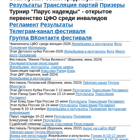
Результаты
Трансляция партий
Призеры
Турнир "Парус надежды" - открытое
первенство ЦФО среди инвалидов
Регламент
Результаты
Телеграм-канал фестиваля
Группа ВКонтакте фестиваля
Чемпионаты ЦФО среди женщин-2026
Жеребьевки и результаты
Фото
Положения
Материалы
Этап Детского кубка России-2026
Жеребьевки и результаты
Фото
Много
фото
Положение
Фестиваль "Имени Петра Великого" (Воронеж, июнь 2024)
Предварительная регистрация
Жеребьевки, результаты, списки заявок
Трансляция партий
Классика
Рапид
Блиц
Этап ДКР (Воронеж, май 2024)
Жеребьевки и результаты
Фестиваль Петровский (Воронеж, июнь 2023)
Telegram-канал
Группа
ВКонтакте
Этап Детского Кубка России 7-12 июня
Результаты
Трансляции
Регламент
Этап Рапид Гран-При России 13-14 июня
Результаты
Трансляции
Регламент
Этап Блиц Гран-При России 15 июня
Результаты
Трансляции
Регламент
Этап Кубка России 16-24 июня
Результаты
Трансляции
Регламент
Турнир Б 10-14 ноября
Жеребьевки и результаты
Положение
Актуальная
информация
Парус надежды 16-22 июня
Результаты
Положение
Блицтурнир 12 июня
Результаты
Судейский семинар
Список участников
Регистрация
Фестиваль Петровский (Воронеж, июнь 2022)
Анонс на сайте ФШР
Telegram-канал
Группа ВКонтакте
Форма для регистрации
Жеребьевки и результаты
Турнир A (10-17 июня)
Быстрые шахматы (18 июня)
Блицтурнир (19 июня)
Турнир B (20-26 июня)