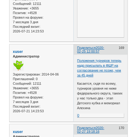
Сообщений:
12111
Уважение:
+3655
Позитив:
+4528
Провел на форуме:
7 месяцев 3 дня
Последний визит:
2026-07-21 14:23:53
Поделиться
2020-
169
xuser
02-25 12:00:57
Администратор
Положения турниров теперь
надо присылать в ФШР на
согласование не позже, чем
Зарегистрирован
: 2014-04-06
за 45 дней
Приглашений:
0
Сообщений:
12111
Касается, скдя по всему,
Уважение:
+3655
турниров уровня не ниже
Позитив:
+4528
федерального округа, такеих
Провел на форуме:
у нас только два - этап
7 месяцев 3 дня
Детского кубка и мемориал
Последний визит:
Алехина
2026-07-21 14:23:53
0
Поделиться
2020-
170
xuser
02-27 19:18:16
Администратор