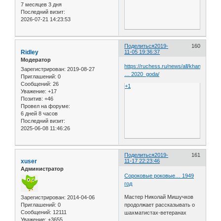
7 месяцев 3 дня
Последний визит:
2026-07-21 14:23:53
Поделиться
2019-
160
Ridley
11-05 19:36:37
Модератор
https://ruchess.ru/news/all/khanty_man
Зарегистрирован
: 2019-08-27
… 2020_goda/
Приглашений:
0
Сообщений:
26
+1
Уважение:
+17
Позитив:
+46
Провел на форуме:
6 дней 8 часов
Последний визит:
2025-06-08 11:46:26
Поделиться
2019-
161
xuser
11-17 22:23:46
Администратор
Сороковые роковые… 1949
год
Мастер Николай Мишучков
Зарегистрирован
: 2014-04-06
продолжает рассказывать о
Приглашений:
0
Сообщений:
12111
шахматистах-ветеранах
Уважение:
+3655