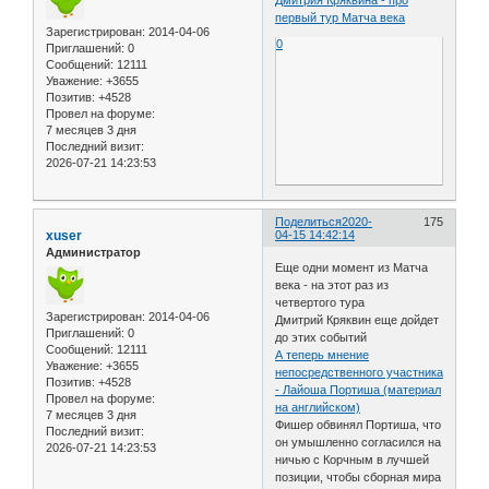
Дмитрия Кряквина - про
первый тур Матча века
Зарегистрирован
: 2014-04-06
0
Приглашений:
0
Сообщений:
12111
Уважение:
+3655
Позитив:
+4528
Провел на форуме:
7 месяцев 3 дня
Последний визит:
2026-07-21 14:23:53
Поделиться
2020-
175
xuser
04-15 14:42:14
Администратор
Еще одни момент из Матча
века - на этот раз из
четвертого тура
Зарегистрирован
: 2014-04-06
Дмитрий Кряквин еще дойдет
Приглашений:
0
до этих событий
Сообщений:
12111
А теперь мнение
Уважение:
+3655
непосредственного участника
Позитив:
+4528
- Лайоша Портиша (материал
Провел на форуме:
на английском)
7 месяцев 3 дня
Фишер обвинял Портиша, что
Последний визит:
он умышленно согласился на
2026-07-21 14:23:53
ничью с Корчным в лучшей
позиции, чтобы сборная мира