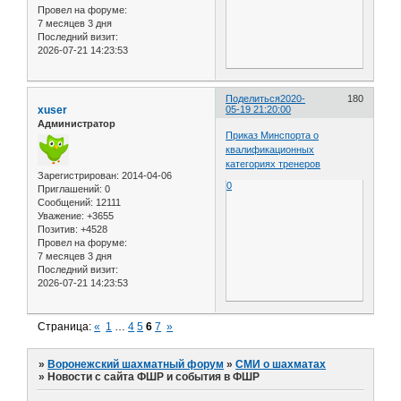
Провел на форуме:
7 месяцев 3 дня
Последний визит:
2026-07-21 14:23:53
Поделиться
2020-
180
xuser
05-19 21:20:00
Администратор
Приказ Минспорта о
квалификационных
категориях тренеров
Зарегистрирован
: 2014-04-06
0
Приглашений:
0
Сообщений:
12111
Уважение:
+3655
Позитив:
+4528
Провел на форуме:
7 месяцев 3 дня
Последний визит:
2026-07-21 14:23:53
Страница:
«
1
…
4
5
6
7
»
»
Воронежский шахматный форум
»
СМИ о шахматах
»
Новости с сайта ФШР и события в ФШР