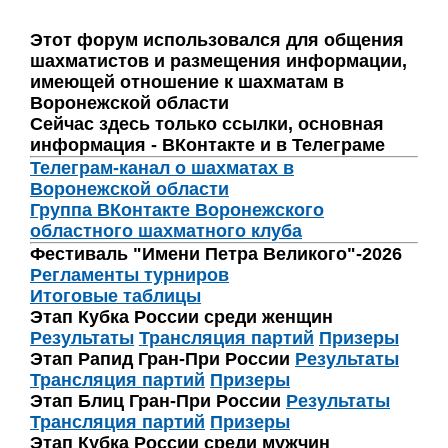
Этот форум использовался для общения
шахматистов и размещения информации,
имеющей отношение к шахматам в
Воронежской области
Сейчас здесь только ссылки, основная
информация - ВКонтакте и в Телеграме
Телеграм-канал о шахматах в
Воронежской области
Группа ВКонтакте Воронежского
областного шахматного клуба
Фестиваль "Имени Петра Великого"-2026
Регламенты турниров
Итоговые таблицы
Этап Кубка России среди женщин
Результаты
Трансляция партий
Призеры
Этап Рапид Гран-При России
Результаты
Трансляция партий
Призеры
Этап Блиц Гран-При России
Результаты
Трансляция партий
Призеры
Этап Кубка России среди мужчин