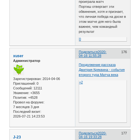
проиграла матч
Портиш отвергает эти
обвинения, хотя и признает,
что личная победа на доске в
этом матче для него была
важнее, чем командный
результат
0
Поделиться
2020-
176
xuser
04-16 11:55:28
Администратор
Продолжение рассказа
Дмитрия Кряквина - события
второго тура Матча века
Зарегистрирован
: 2014-04-06
+2
Приглашений:
0
Сообщений:
12111
Уважение:
+3655
Позитив:
+4528
Провел на форуме:
7 месяцев 3 дня
Последний визит:
2026-07-21 14:23:53
Поделиться
2020-
177
J-23
04-16 19:33:28