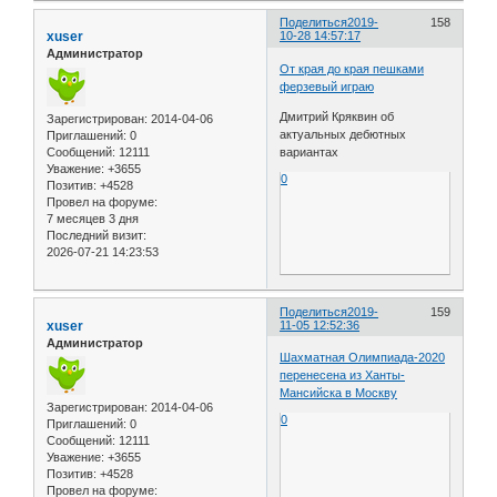
Поделиться
2019-
158
xuser
10-28 14:57:17
Администратор
От края до края пешками
ферзевый играю
Дмитрий Кряквин об
Зарегистрирован
: 2014-04-06
актуальных дебютных
Приглашений:
0
Сообщений:
12111
вариантах
Уважение:
+3655
0
Позитив:
+4528
Провел на форуме:
7 месяцев 3 дня
Последний визит:
2026-07-21 14:23:53
Поделиться
2019-
159
xuser
11-05 12:52:36
Администратор
Шахматная Олимпиада-2020
перенесена из Ханты-
Мансийска в Москву
Зарегистрирован
: 2014-04-06
0
Приглашений:
0
Сообщений:
12111
Уважение:
+3655
Позитив:
+4528
Провел на форуме: