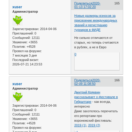
Поделиться
2020-
165
xuser
01-13 17:02:20
Администратор
Новые размеры взносов за
присвоение международных
званий и регистрацию
Зарегистрирован
: 2014-04-06
турниров в ФИДЕ
Приглашений:
0
Сообщений:
12111
Не сильно отличаются от
Уважение:
+3655
старых, но теперь считаются
Позитив:
+4528
в рублях, а не в Евро
Провел на форуме:
0
7 месяцев 3 дня
Последний визит:
2026-07-21 14:23:53
Поделиться
2020-
166
xuser
02-09 11:08:50
Администратор
Дмитрий Кряквин
рассказывает о фестивале в
Гибралтаре
- как всегда,
Зарегистрирован
: 2014-04-06
интересно
Приглашений:
0
Даже захотелось перечитать
Сообщений:
12111
его репортажи про
Уважение:
+3655
воронежский фестиваль:
Позитив:
+4528
2019 (1)
,
2019 (2)
Провел на форуме:
7 месяцев 3 дня