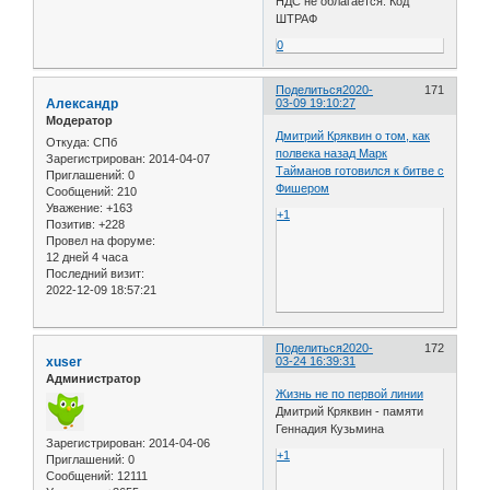
НДС не облагается. Код
ШТРАФ
0
Поделиться
2020-
171
Александр
03-09 19:10:27
Модератор
Дмитрий Кряквин о том, как
Откуда:
СПб
полвека назад Марк
Зарегистрирован
: 2014-04-07
Тайманов готовился к битве с
Приглашений:
0
Фишером
Сообщений:
210
Уважение:
+163
+1
Позитив:
+228
Провел на форуме:
12 дней 4 часа
Последний визит:
2022-12-09 18:57:21
Поделиться
2020-
172
xuser
03-24 16:39:31
Администратор
Жизнь не по первой линии
Дмитрий Кряквин - памяти
Геннадия Кузьмина
Зарегистрирован
: 2014-04-06
+1
Приглашений:
0
Сообщений:
12111