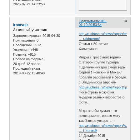
2026-07-21 14:23:53
Поделиться
2016-
14
Ironcast
01-19 20:53:34
Активный участник
http://ruchess.ru/news/report/erudit_s_
Зарегистрирован
: 2015-04-30
… rakhterom/
Приглашений:
0
Статья к 50-летию
Сообщений:
2512
Халифмана
Уважение:
+448
Позитив:
+916
Рядом с гроссмейстерами
Провел на форуме:
О второй группе турнира
20 дней 12 часов
«Щелкунчик» гроссмейстеры
Последний визит:
Сергей Яновский и Михаил
2019-03-22 13:48:48
Кобалия рассказали в беседе
с Владимиром Барским
http://ruchess.ru/news/report/rjadom_s
Посмотреть можно на
лидеров разных возрастов с
фото..
М-да, кто бы думал, что
некоторые интервью могут
так быстро устареть..
http://ruchess.ru/news/report/ivan_buka
… j_kontrol/
14 Декабря 2015