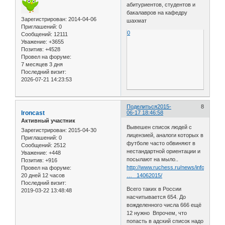
абитуриентов, студентов и
бакалавров на кафедру
Зарегистрирован
: 2014-04-06
шахмат
Приглашений:
0
0
Сообщений:
12111
Уважение:
+3655
Позитив:
+4528
Провел на форуме:
7 месяцев 3 дня
Последний визит:
2026-07-21 14:23:53
Поделиться
2015-
8
Ironcast
06-17 18:46:58
Активный участник
Вывешен список людей с
Зарегистрирован
: 2015-04-30
лицензией, аналоги которых в
Приглашений:
0
футболе часто обвиняют в
Сообщений:
2512
нестандартной ориентации и
Уважение:
+448
посылают на мыло..
Позитив:
+916
http://www.ruchess.ru/news/inform/novy
Провел на форуме:
20 дней 12 часов
… _14062015/
Последний визит:
Всего таких в России
2019-03-22 13:48:48
насчитывается 654. До
вожделенного числа 666 ещё
12 нужно Впрочем, что
попасть в адский список надо