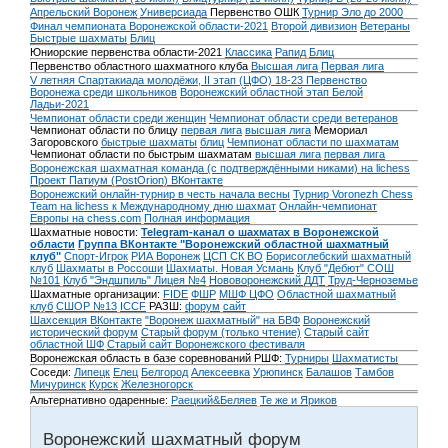
Апрельский Воронеж
Универсиада
Первенство ОШК
Турнир Эло до 2000
Финал чемпионата Воронежской области-2021
Второй дивизион
Ветераны
Быстрые шахматы
Блиц
Юниорские первенства области-2021
Классика
Рапид
Блиц
Первенство областного шахматного клуба
Высшая лига
Первая лига
V летняя Спартакиада молодёжи, II этап (ЦФО) 18-23
Первенство
Воронежа среди школьников
Воронежский областной этап Белой
Ладьи-2021
Чемпионат области среди женщин
Чемпионат области среди ветеранов
Чемпионат области по блицу
первая лига
высшая лига
Мемориал
Загоровского
быстрые шахматы
блиц
Чемпионат области по шахматам
Чемпионат области по быстрым шахматам
высшая лига
первая лига
Воронежская шахматная команда (с подтверждёнными никами) на lichess
Проект Патиум (PostOrion) ВКонтакте
Воронежский онлайн-турнир в честь начала весны
Турнир Voronezh Chess
Team на lichess к Международному дню шахмат
Онлайн-чемпионат
Европы на chess.com
Полная информация
Шахматные новости:
Telegram-канал о шахматах в Воронежской
области
Группа ВКонтакте "Воронежский областной шахматный
клуб"
Спорт-Игрок
РИА Воронеж
ЦСП СК ВО
Борисоглебский шахматный
клуб
Шахматы в Россоши
Шахматы. Новая Усмань
Клуб "Дебют" СОШ
№101
Клуб "Эндшпиль" Лицея №4
Нововоронежский ДДТ
Труд-Черноземье
Шахматные организации:
FIDE
ФШР
МШФ ЦФО
Областной шахматный
клуб
СШОР №13
ICCF
РАЗШ:
форум
сайт
Шахсекция ВКонтакте
"Воронеж шахматный" на БВФ
Воронежский
исторический форум
Cтарый форум (только чтение)
Старый сайт
областной ШФ
Старый сайт Воронежского фестиваля
Воронежская область в базе соревнований РШФ:
Турниры
Шахматисты
Соседи:
Липецк
Елец
Белгород
Алексеевка
Урюпинск
Балашов
Тамбов
Мичуринск
Курск
Железногорск
Альтернативно одаренные:
Раецкий&Беляев
Те же и Яриков
Воронежский шахматный форум