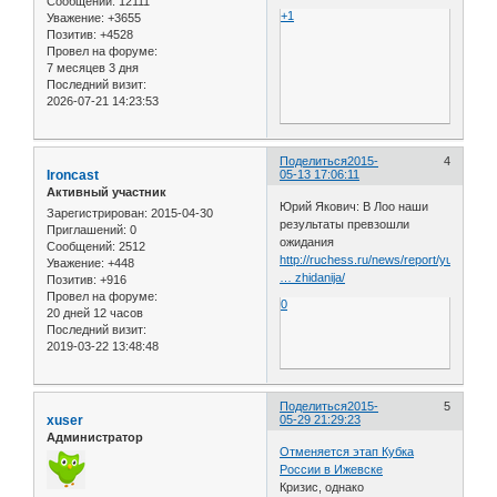
Сообщений:
12111
+1
Уважение:
+3655
Позитив:
+4528
Провел на форуме:
7 месяцев 3 дня
Последний визит:
2026-07-21 14:23:53
Поделиться
2015-
4
Ironcast
05-13 17:06:11
Активный участник
Юрий Якович: В Лоо наши
Зарегистрирован
: 2015-04-30
результаты превзошли
Приглашений:
0
ожидания
Сообщений:
2512
http://ruchess.ru/news/report/yuri_yako
Уважение:
+448
… zhidanija/
Позитив:
+916
Провел на форуме:
0
20 дней 12 часов
Последний визит:
2019-03-22 13:48:48
Поделиться
2015-
5
xuser
05-29 21:29:23
Администратор
Отменяется этап Кубка
России в Ижевске
Кризис, однако