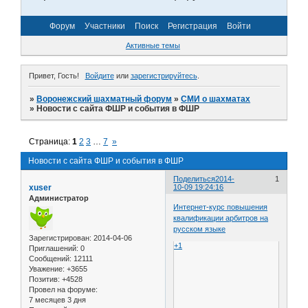
Форум
Участники
Поиск
Регистрация
Войти
Активные темы
Привет, Гость!
Войдите
или
зарегистрируйтесь
.
»
Воронежский шахматный форум
»
СМИ о шахматах
»
Новости с сайта ФШР и события в ФШР
Страница:
1
2
3
…
7
»
Новости с сайта ФШР и события в ФШР
Поделиться
2014-
1
xuser
10-09 19:24:16
Администратор
Интернет-курс повышения
квалификации арбитров на
русском языке
Зарегистрирован
: 2014-04-06
+1
Приглашений:
0
Сообщений:
12111
Уважение:
+3655
Позитив:
+4528
Провел на форуме:
7 месяцев 3 дня