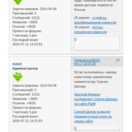
будут проводиться в Лоо во
время детских первенств
Зарегистрирован
: 2014-04-06
России
Приглашений:
0
Сообщений:
12111
25 апреля -
судейско-
Уважение:
+3655
квалифкационная комиссия
Позитив:
+4528
26 апреля -
детско-
Провел на форуме:
юношеская комиссия
7 месяцев 3 дня
0
Последний визит:
2026-07-21 14:23:53
Поделиться
2016-
17
xuser
04-17 23:07:20
Администратор
50 лет исполнилось самому
известному шахматному
комментатору Сергею
Зарегистрирован
: 2014-04-06
Шипову
Приглашений:
0
Сообщений:
12111
Дмитрий Кряквин
Уважение:
+3655
поздравляет Сергея Шипова
Позитив:
+4528
на сайте РШФ
Провел на форуме:
Сергей Шипов подводит
7 месяцев 3 дня
Последний визит:
промежуточные итоги на
2026-07-21 14:23:53
своем сайте
0