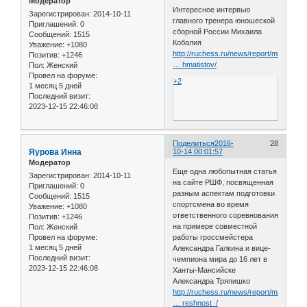
Модератор
Интересное интервью
Зарегистрирован
: 2014-10-11
главного тренера юношеской
Приглашений:
0
сборной России Михаила
Сообщений:
1515
Кобалия
Уважение:
+1080
http://ruchess.ru/news/report/mikhail_k
Позитив:
+1246
… hmatistov/
Пол:
Женский
Провел на форуме:
+2
1 месяц 5 дней
Последний визит:
2023-12-15 22:46:08
Поделиться
2016-
28
Яурова Инна
10-14 00:01:57
Модератор
Еще одна любопытная статья
Зарегистрирован
: 2014-10-11
на сайте РШФ, посвященная
Приглашений:
0
разным аспектам подготовки
Сообщений:
1515
спортсмена во время
Уважение:
+1080
ответственного соревнования
Позитив:
+1246
на примере совместной
Пол:
Женский
Провел на форуме:
работы гроссмейстера
1 месяц 5 дней
Александра Галкина и вице-
Последний визит:
чемпиона мира до 16 лет в
2023-12-15 22:46:08
Ханты-Мансийске
Александра Тряпишко
http://ruchess.ru/news/report/matematic
… reshnost_/