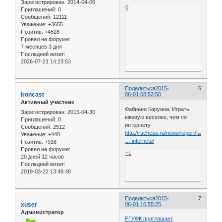
Зарегистрирован
: 2014-04-06
0
Приглашений:
0
Сообщений:
12111
Уважение:
+3655
Позитив:
+4528
Провел на форуме:
7 месяцев 3 дня
Последний визит:
2026-07-21 14:23:53
Поделиться
2015-
6
Ironcast
06-01 08:52:50
Активный участник
Фабиано Каруана: Играть
Зарегистрирован
: 2015-04-30
вживую веселее, чем по
Приглашений:
0
интернету
Сообщений:
2512
http://ruchess.ru/news/report/fabiano_c
Уважение:
+448
… internetu/
Позитив:
+916
Провел на форуме:
+1
20 дней 12 часов
Последний визит:
2019-03-22 13:48:48
Поделиться
2015-
7
xuser
06-01 16:55:25
Администратор
РГУФК приглашает