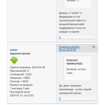
забудет:-)
Думаю, о "своих" в
федерации и о их
трогательной заботе и
мощной финансовой
поддержкеон точно не
забудет и оценит
0
Поделиться
2016-
21
xuser
05-11 10:00:38
Администратор
Ironcast
написал(а):
Зарегистрирован
: 2014-04-06
Беликов, кстати,
Приглашений:
0
тоже...
Сообщений:
12111
Уважение:
+3655
Позитив:
+4528
Провел на форуме:
Да, двое тренеров-
7 месяцев 3 дня
воронежцев - успех нашей
Последний визит:
тренерской школы
2026-07-21 14:23:53
0