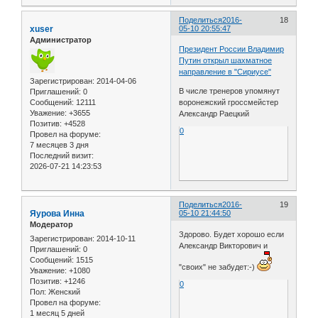
Поделиться
2016-
18
xuser
05-10 20:55:47
Администратор
Президент России Владимир
Путин открыл шахматное
направление в "Сириусе"
Зарегистрирован
: 2014-04-06
В числе тренеров упомянут
Приглашений:
0
Сообщений:
12111
воронежский гроссмейстер
Уважение:
+3655
Александр Раецкий
Позитив:
+4528
0
Провел на форуме:
7 месяцев 3 дня
Последний визит:
2026-07-21 14:23:53
Поделиться
2016-
19
Яурова Инна
05-10 21:44:50
Модератор
Здорово. Будет хорошо если
Зарегистрирован
: 2014-10-11
Александр Викторович и
Приглашений:
0
Сообщений:
1515
"своих" не забудет:-)
Уважение:
+1080
Позитив:
+1246
0
Пол:
Женский
Провел на форуме:
1 месяц 5 дней