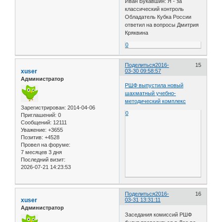
Иван Букавшин: Я - за
классический контроль
Обладатель Кубка России
ответил на вопросы Дмитрия
Кряквина
0
Поделиться
2016-
15
xuser
03-30 09:58:57
Администратор
РШФ выпустила новый
шахматный учебно-
методический комплекс
Зарегистрирован
: 2014-04-06
0
Приглашений:
0
Сообщений:
12111
Уважение:
+3655
Позитив:
+4528
Провел на форуме:
7 месяцев 3 дня
Последний визит:
2026-07-21 14:23:53
Поделиться
2016-
16
xuser
03-31 13:31:11
Администратор
Заседания комиссий РШФ