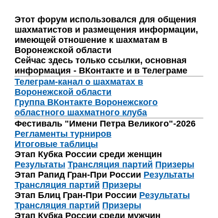
Этот форум использовался для общения
шахматистов и размещения информации,
имеющей отношение к шахматам в
Воронежской области
Сейчас здесь только ссылки, основная
информация - ВКонтакте и в Телеграме
Телеграм-канал о шахматах в
Воронежской области
Группа ВКонтакте Воронежского
областного шахматного клуба
Фестиваль "Имени Петра Великого"-2026
Регламенты турниров
Итоговые таблицы
Этап Кубка России среди женщин
Результаты
Трансляция партий
Призеры
Этап Рапид Гран-При России
Результаты
Трансляция партий
Призеры
Этап Блиц Гран-При России
Результаты
Трансляция партий
Призеры
Этап Кубка России среди мужчин