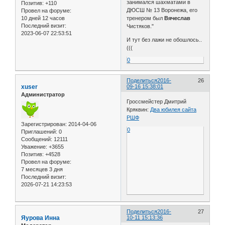
занимался шахматами в
Позитив:
+110
ДЮСШ № 13 Воронежа, его
Провел на форуме:
10 дней 12 часов
тренером был
Вячеслав
Последний визит:
Чистяков."
2023-06-07 22:53:51
И тут без лажи не обошлось..
(((
0
Поделиться
2016-
26
xuser
09-16 15:38:01
Администратор
Гроссмейстер Дмитрий
Кряквин:
Два юбилея сайта
РШФ
Зарегистрирован
: 2014-04-06
0
Приглашений:
0
Сообщений:
12111
Уважение:
+3655
Позитив:
+4528
Провел на форуме:
7 месяцев 3 дня
Последний визит:
2026-07-21 14:23:53
Поделиться
2016-
27
Яурова Инна
10-11 15:13:36