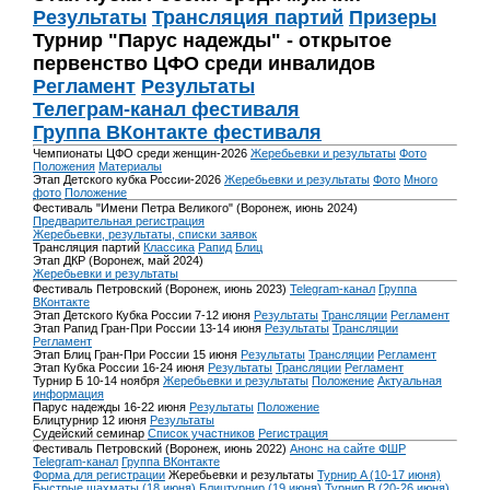
Результаты
Трансляция партий
Призеры
Турнир "Парус надежды" - открытое
первенство ЦФО среди инвалидов
Регламент
Результаты
Телеграм-канал фестиваля
Группа ВКонтакте фестиваля
Чемпионаты ЦФО среди женщин-2026
Жеребьевки и результаты
Фото
Положения
Материалы
Этап Детского кубка России-2026
Жеребьевки и результаты
Фото
Много
фото
Положение
Фестиваль "Имени Петра Великого" (Воронеж, июнь 2024)
Предварительная регистрация
Жеребьевки, результаты, списки заявок
Трансляция партий
Классика
Рапид
Блиц
Этап ДКР (Воронеж, май 2024)
Жеребьевки и результаты
Фестиваль Петровский (Воронеж, июнь 2023)
Telegram-канал
Группа
ВКонтакте
Этап Детского Кубка России 7-12 июня
Результаты
Трансляции
Регламент
Этап Рапид Гран-При России 13-14 июня
Результаты
Трансляции
Регламент
Этап Блиц Гран-При России 15 июня
Результаты
Трансляции
Регламент
Этап Кубка России 16-24 июня
Результаты
Трансляции
Регламент
Турнир Б 10-14 ноября
Жеребьевки и результаты
Положение
Актуальная
информация
Парус надежды 16-22 июня
Результаты
Положение
Блицтурнир 12 июня
Результаты
Судейский семинар
Список участников
Регистрация
Фестиваль Петровский (Воронеж, июнь 2022)
Анонс на сайте ФШР
Telegram-канал
Группа ВКонтакте
Форма для регистрации
Жеребьевки и результаты
Турнир A (10-17 июня)
Быстрые шахматы (18 июня)
Блицтурнир (19 июня)
Турнир B (20-26 июня)