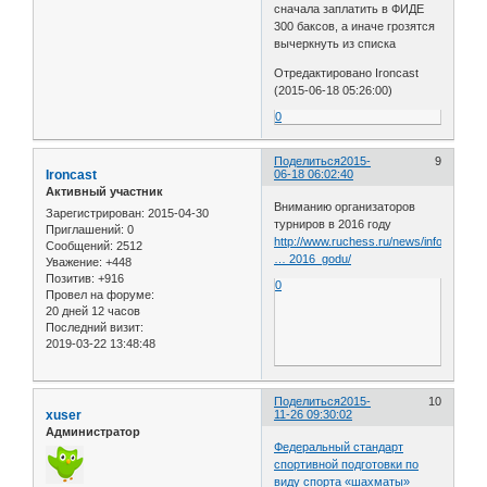
сначала заплатить в ФИДЕ
300 баксов, а иначе грозятся
вычеркнуть из списка
Отредактировано Ironcast
(2015-06-18 05:26:00)
0
Поделиться
2015-
9
Ironcast
06-18 06:02:40
Активный участник
Вниманию организаторов
Зарегистрирован
: 2015-04-30
турниров в 2016 году
Приглашений:
0
http://www.ruchess.ru/news/inform/vnim
Сообщений:
2512
… 2016_godu/
Уважение:
+448
Позитив:
+916
0
Провел на форуме:
20 дней 12 часов
Последний визит:
2019-03-22 13:48:48
Поделиться
2015-
10
xuser
11-26 09:30:02
Администратор
Федеральный стандарт
спортивной подготовки по
виду спорта «шахматы»