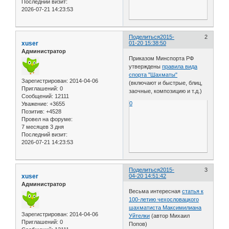
Последний визит:
2026-07-21 14:23:53
Поделиться
2015-
2
xuser
01-20 15:38:50
Администратор
Приказом Минспорта РФ
утверждены
правила вида
спорта "Шахматы"
Зарегистрирован
: 2014-04-06
(включают и быстрые, блиц,
Приглашений:
0
заочные, композицию и т.д.)
Сообщений:
12111
0
Уважение:
+3655
Позитив:
+4528
Провел на форуме:
7 месяцев 3 дня
Последний визит:
2026-07-21 14:23:53
Поделиться
2015-
3
xuser
04-20 14:51:42
Администратор
Весьма интересная
статья к
100-летию чехословацкого
шахматиста Максимилиана
Зарегистрирован
: 2014-04-06
Уйтелки
(автор Михаил
Приглашений:
0
Попов)