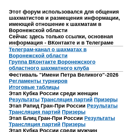
Этот форум использовался для общения
шахматистов и размещения информации,
имеющей отношение к шахматам в
Воронежской области
Сейчас здесь только ссылки, основная
информация - ВКонтакте и в Телеграме
Телеграм-канал о шахматах в
Воронежской области
Группа ВКонтакте Воронежского
областного шахматного клуба
Фестиваль "Имени Петра Великого"-2026
Регламенты турниров
Итоговые таблицы
Этап Кубка России среди женщин
Результаты
Трансляция партий
Призеры
Этап Рапид Гран-При России
Результаты
Трансляция партий
Призеры
Этап Блиц Гран-При России
Результаты
Трансляция партий
Призеры
Этап Кубка России среди мужчин