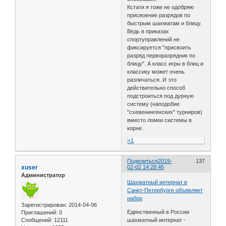
Кстати я тоже не одобряю
присвоение разрядов по
быстрым шахматам и блицу.
Ведь в приказах
спортуправлений не
фиксируется "присвоить
разряд перворазрядник по
блицу". А класс игры в блиц и
классику может очень
различаться. И это
действительно способ
подстроиться под дурную
систему (наподобие
"схевенингенских" турниров)
вместо ломки системы в
корне.
+1
Поделиться
2019-
137
xuser
02-02 14:28:46
Администратор
Шахматный интернат в
Санкт-Петербурге объявляет
набор
Зарегистрирован
: 2014-04-06
Единственный в России
Приглашений:
0
Сообщений:
12111
шахматный интернат -