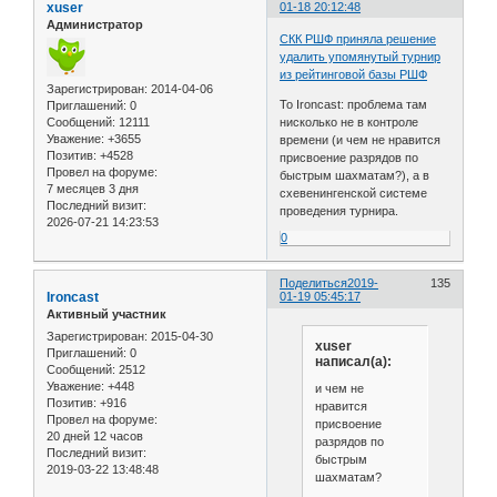
xuser
01-18 20:12:48
Администратор
СКК РШФ приняла решение
удалить упомянутый турнир
из рейтинговой базы РШФ
Зарегистрирован
: 2014-04-06
To Ironcast: проблема там
Приглашений:
0
Сообщений:
12111
нисколько не в контроле
Уважение:
+3655
времени (и чем не нравится
Позитив:
+4528
присвоение разрядов по
Провел на форуме:
быстрым шахматам?), а в
7 месяцев 3 дня
схевенингенской системе
Последний визит:
проведения турнира.
2026-07-21 14:23:53
0
Поделиться
2019-
135
Ironcast
01-19 05:45:17
Активный участник
Зарегистрирован
: 2015-04-30
xuser
Приглашений:
0
написал(а):
Сообщений:
2512
Уважение:
+448
и чем не
Позитив:
+916
нравится
Провел на форуме:
присвоение
20 дней 12 часов
разрядов по
Последний визит:
быстрым
2019-03-22 13:48:48
шахматам?