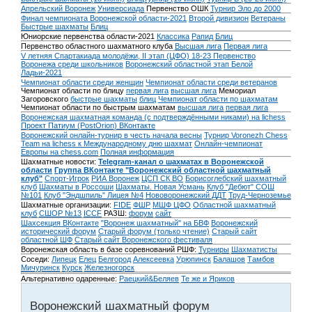
Апрельский Воронеж
Универсиада
Первенство ОШК
Турнир Эло до 2000
Финал чемпионата Воронежской области-2021
Второй дивизион
Ветераны
Быстрые шахматы
Блиц
Юниорские первенства области-2021
Классика
Рапид
Блиц
Первенство областного шахматного клуба
Высшая лига
Первая лига
V летняя Спартакиада молодёжи, II этап (ЦФО) 18-23
Первенство
Воронежа среди школьников
Воронежский областной этап Белой
Ладьи-2021
Чемпионат области среди женщин
Чемпионат области среди ветеранов
Чемпионат области по блицу
первая лига
высшая лига
Мемориал
Загоровского
быстрые шахматы
блиц
Чемпионат области по шахматам
Чемпионат области по быстрым шахматам
высшая лига
первая лига
Воронежская шахматная команда (с подтверждёнными никами) на lichess
Проект Патиум (PostOrion) ВКонтакте
Воронежский онлайн-турнир в честь начала весны
Турнир Voronezh Chess
Team на lichess к Международному дню шахмат
Онлайн-чемпионат
Европы на chess.com
Полная информация
Шахматные новости:
Telegram-канал о шахматах в Воронежской
области
Группа ВКонтакте "Воронежский областной шахматный
клуб"
Спорт-Игрок
РИА Воронеж
ЦСП СК ВО
Борисоглебский шахматный
клуб
Шахматы в Россоши
Шахматы. Новая Усмань
Клуб "Дебют" СОШ
№101
Клуб "Эндшпиль" Лицея №4
Нововоронежский ДДТ
Труд-Черноземье
Шахматные организации:
FIDE
ФШР
МШФ ЦФО
Областной шахматный
клуб
СШОР №13
ICCF
РАЗШ:
форум
сайт
Шахсекция ВКонтакте
"Воронеж шахматный" на БВФ
Воронежский
исторический форум
Cтарый форум (только чтение)
Старый сайт
областной ШФ
Старый сайт Воронежского фестиваля
Воронежская область в базе соревнований РШФ:
Турниры
Шахматисты
Соседи:
Липецк
Елец
Белгород
Алексеевка
Урюпинск
Балашов
Тамбов
Мичуринск
Курск
Железногорск
Альтернативно одаренные:
Раецкий&Беляев
Те же и Яриков
Воронежский шахматный форум