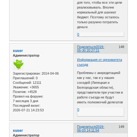
для того, чтобы все эти цели
реализовывать. Вполне
нормальный для шахмат
бюджет. Поэтому осталось
только разумно потратить
деньги.
0
Поделиться
2019-
148
xuser
05-30 20:27:21
Администратор
Информация от оргкомитета
съезда
Проблемы с аккредитацией
Зарегистрирован
: 2014-04-06
как у нас, так и у наших
Приглашений:
0
Сообщений:
12111
соседей (Липецкая и
Уважение:
+3655
Белгородская области),
Позитив:
+4528
представители при участии в
Провел на форуме:
работе съезда не будут
7 месяцев 3 дня
иметь полномочий делегатов
Последний визит:
0
2026-07-21 14:23:53
Поделиться
2019-
149
xuser
06-03 14:11:54
Администратор