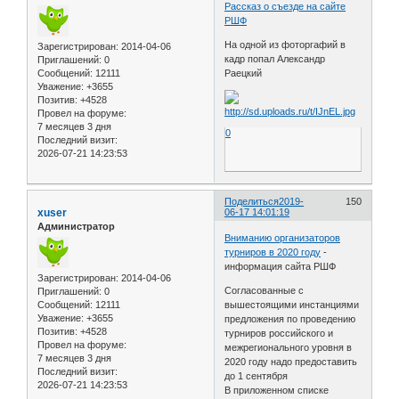
Рассказ о съезде на сайте
РШФ
На одной из фоторгафий в
Зарегистрирован
: 2014-04-06
кадр попал Александр
Приглашений:
0
Сообщений:
12111
Раецкий
Уважение:
+3655
Позитив:
+4528
Провел на форуме:
7 месяцев 3 дня
0
Последний визит:
2026-07-21 14:23:53
Поделиться
2019-
150
xuser
06-17 14:01:19
Администратор
Вниманию организаторов
турниров в 2020 году
-
информация сайта РШФ
Зарегистрирован
: 2014-04-06
Согласованные с
Приглашений:
0
Сообщений:
12111
вышестоящими инстанциями
Уважение:
+3655
предложения по проведению
Позитив:
+4528
турниров российского и
Провел на форуме:
межрегионального уровня в
7 месяцев 3 дня
2020 году надо предоставить
Последний визит:
до 1 сентября
2026-07-21 14:23:53
В приложенном списке