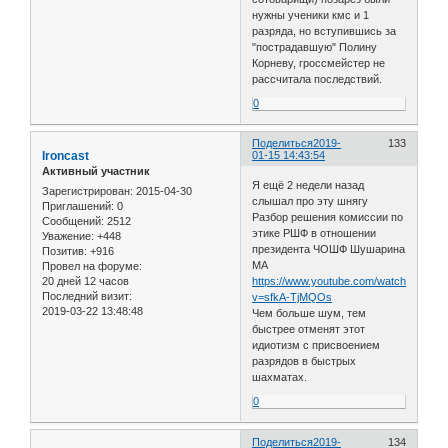
нужны ученики кмс и 1
разряда, но вступившись за
"пострадавшую" Полину
Корневу, гроссмейстер не
рассчитала последствий.
0
Поделиться
2019-
133
Ironcast
01-15 14:43:54
Активный участник
Я ещё 2 недели назад
Зарегистрирован
: 2015-04-30
слышал про эту шнягу
Приглашений:
0
Разбор решения комиссии по
Сообщений:
2512
этике РШФ в отношении
Уважение:
+448
президента ЧОШФ Шушарина
Позитив:
+916
МА
Провел на форуме:
20 дней 12 часов
https://www.youtube.com/watch?
Последний визит:
v=sfkA-TjMQOs
2019-03-22 13:48:48
Чем больше шум, тем
быстрее отменят этот
идиотизм с присвоением
разрядов в быстрых
шахматах.
0
Поделиться
2019-
134