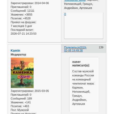
Зарегистрирован
: 2014-04-06
Непомнящий, Грищук,
Приглашений:
0
Андрейкин, Артемьев
Сообщений:
12111
0
Уважение:
+3655
Позитив:
+4528
Провел на форуме:
7 месяцев 3 дня
Последний визит:
2026-07-21 14:23:53
Поделиться
2019-
139
Kamin
02-08 19:49:38
Модератор
xuser
написал(а):
Состав мужской
команды России
на командный
чемпионат мира:
Карякин,
Зарегистрирован
: 2015-03-05
Непомнящий,
Приглашений:
0
Грищук,
Сообщений:
189
Андрейкин,
Уважение:
+141
Артемьев
Позитив:
+463
Пол:
Мужской
Провел на форуме: