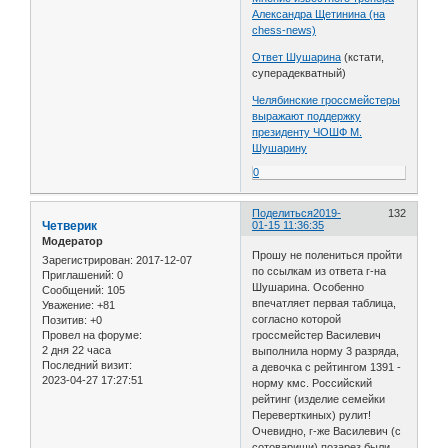
Александра Щетинина (на
chess-news)
Ответ Шушарина
(кстати,
суперадекватный)
Челябинские гроссмейстеры
выражают поддержку
президенту ЧОШФ М.
Шушарину
0
Поделиться
2019-
132
Четверик
01-15 11:36:35
Модератор
Прошу не полениться пройти
Зарегистрирован
: 2017-12-07
по ссылкам из ответа г-на
Приглашений:
0
Шушарина. Особенно
Сообщений:
105
впечатляет первая таблица,
Уважение:
+81
согласно которой
Позитив:
+0
гроссмейстер Василевич
Провел на форуме:
2 дня 22 часа
выполнила норму 3 разряда,
Последний визит:
а девочка с рейтингом 1391 -
2023-04-27 17:27:51
норму кмс. Российский
рейтинг (изделие семейки
Переверткиных) рулит!
Очевидно, г-же Василевич (с
сотоварищи) позарез были