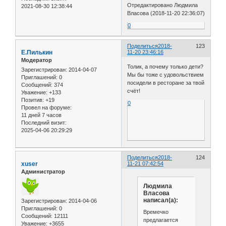
Отредактировано Людмила
2021-08-30 12:38:44
Власова (2018-11-20 22:36:07)
0
Поделиться
2018-
123
Е.Пилькин
11-20 23:46:16
Модератор
Толик, а почему только дети?
Зарегистрирован
: 2014-04-07
Мы бы тоже с удовольствием
Приглашений:
0
посидели в ресторане за твой
Сообщений:
374
счёт!
Уважение:
+133
Позитив:
+19
0
Провел на форуме:
11 дней 7 часов
Последний визит:
2025-04-06 20:29:29
Поделиться
2018-
124
xuser
11-21 07:42:54
Администратор
Людмила
Власова
написал(а):
Зарегистрирован
: 2014-04-06
Приглашений:
0
Времечко
Сообщений:
12111
предлагается
Уважение:
+3655