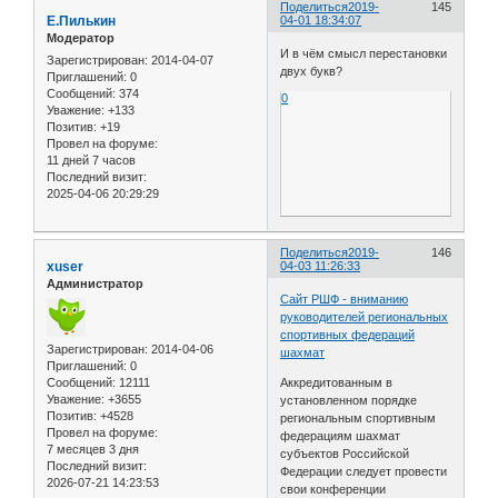
Поделиться
2019-
145
Е.Пилькин
04-01 18:34:07
Модератор
И в чём смысл перестановки
Зарегистрирован
: 2014-04-07
двух букв?
Приглашений:
0
Сообщений:
374
0
Уважение:
+133
Позитив:
+19
Провел на форуме:
11 дней 7 часов
Последний визит:
2025-04-06 20:29:29
Поделиться
2019-
146
xuser
04-03 11:26:33
Администратор
Сайт РШФ - вниманию
руководителей региональных
спортивных федераций
Зарегистрирован
: 2014-04-06
шахмат
Приглашений:
0
Сообщений:
12111
Аккредитованным в
Уважение:
+3655
установленном порядке
Позитив:
+4528
региональным спортивным
Провел на форуме:
федерациям шахмат
7 месяцев 3 дня
субъектов Российской
Последний визит:
Федерации следует провести
2026-07-21 14:23:53
свои конференции