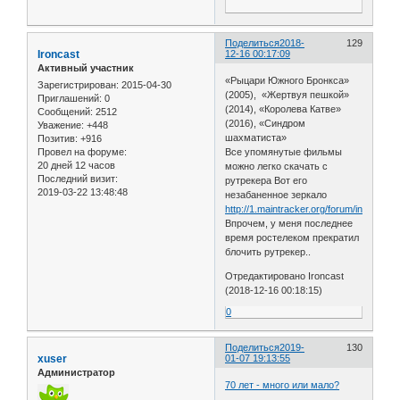
Поделиться
2018-
129
Ironcast
12-16 00:17:09
Активный участник
«Рыцари Южного Бронкса»
Зарегистрирован
: 2015-04-30
(2005), «Жертвуя пешкой»
Приглашений:
0
(2014), «Королева Катве»
Сообщений:
2512
(2016), «Синдром
Уважение:
+448
шахматиста»
Позитив:
+916
Все упомянутые фильмы
Провел на форуме:
20 дней 12 часов
можно легко скачать с
Последний визит:
рутрекера Вот его
2019-03-22 13:48:48
незабаненное зеркало
http://1.maintracker.org/forum/index.php
Впрочем, у меня последнее
время ростелеком прекратил
блочить рутрекер..
Отредактировано Ironcast
(2018-12-16 00:18:15)
0
Поделиться
2019-
130
xuser
01-07 19:13:55
Администратор
70 лет - много или мало?