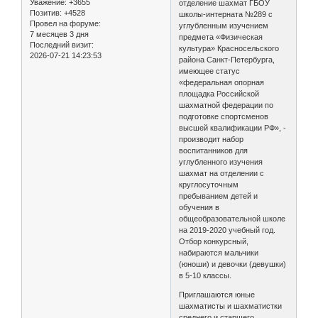
Уважение:
+3655
отделение шахмат ГБОУ
Позитив:
+4528
школы-интерната №289 с
Провел на форуме:
углубленным изучением
7 месяцев 3 дня
предмета «Физическая
Последний визит:
культура» Красносельского
2026-07-21 14:23:53
района Санкт-Петербурга,
имеющее статус
«федеральная опорная
площадка Российской
шахматной федерации по
подготовке спортсменов
высшей квалификации РФ», -
производит набор
воспитанников для
углубленного изучения
шахмат на отделении с
круглосуточным
пребыванием детей и
обучения в
общеобразовательной школе
на 2019-2020 учебный год.
Отбор конкурсный,
набираются мальчики
(юноши) и девочки (девушки)
в 5-10 классы.
Приглашаются юные
шахматисты и шахматистки
среднего и старшего