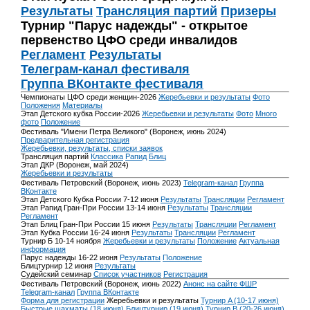
Результаты
Трансляция партий
Призеры
Турнир "Парус надежды" - открытое
первенство ЦФО среди инвалидов
Регламент
Результаты
Телеграм-канал фестиваля
Группа ВКонтакте фестиваля
Чемпионаты ЦФО среди женщин-2026
Жеребьевки и результаты
Фото
Положения
Материалы
Этап Детского кубка России-2026
Жеребьевки и результаты
Фото
Много
фото
Положение
Фестиваль "Имени Петра Великого" (Воронеж, июнь 2024)
Предварительная регистрация
Жеребьевки, результаты, списки заявок
Трансляция партий
Классика
Рапид
Блиц
Этап ДКР (Воронеж, май 2024)
Жеребьевки и результаты
Фестиваль Петровский (Воронеж, июнь 2023)
Telegram-канал
Группа
ВКонтакте
Этап Детского Кубка России 7-12 июня
Результаты
Трансляции
Регламент
Этап Рапид Гран-При России 13-14 июня
Результаты
Трансляции
Регламент
Этап Блиц Гран-При России 15 июня
Результаты
Трансляции
Регламент
Этап Кубка России 16-24 июня
Результаты
Трансляции
Регламент
Турнир Б 10-14 ноября
Жеребьевки и результаты
Положение
Актуальная
информация
Парус надежды 16-22 июня
Результаты
Положение
Блицтурнир 12 июня
Результаты
Судейский семинар
Список участников
Регистрация
Фестиваль Петровский (Воронеж, июнь 2022)
Анонс на сайте ФШР
Telegram-канал
Группа ВКонтакте
Форма для регистрации
Жеребьевки и результаты
Турнир A (10-17 июня)
Быстрые шахматы (18 июня)
Блицтурнир (19 июня)
Турнир B (20-26 июня)