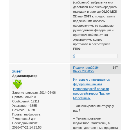
(собрания), избрать на них
делегатов ХIV внеочередного
съезда и в срок до
00.00 МСК
22 мая 2019 г.
предоставить
надлежащим образом
оформленную (с подписью
руководителя федерации и
оригинальной печатью)
электронную копию
протокола в секретариат
РШФ
0
Поделиться
2019-
147
xuser
04-27 20:28:22
Администратор
Интервью с президентом
федерации шахмат
Новосибирской области
Зарегистрирован
: 2014-04-06
гроссмейстером Павлом
Приглашений:
0
Малетиным
Сообщений:
12111
Уважение:
+3655
– Финансирование откуда у
Позитив:
+4528
вас?
Провел на форуме:
– Финансирование
7 месяцев 3 дня
Последний визит:
бюджетное. Заложены, в
2026-07-21 14:23:53
целом, достаточные средства