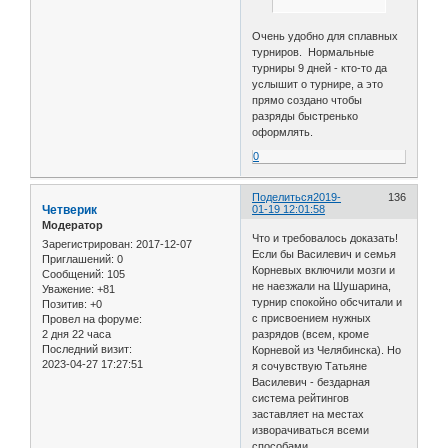
Очень удобно для сплавных
турниров. Нормальные
турниры 9 дней - кто-то да
услышит о турнире, а это
прямо создано чтобы
разряды быстренько
оформлять.
0
Поделиться
2019-
136
Четверик
01-19 12:01:58
Модератор
Что и требовалось доказать!
Зарегистрирован
: 2017-12-07
Если бы Василевич и семья
Приглашений:
0
Корневых включили мозги и
Сообщений:
105
не наезжали на Шушарина,
Уважение:
+81
турнир спокойно обсчитали и
Позитив:
+0
с присвоением нужных
Провел на форуме:
2 дня 22 часа
разрядов (всем, кроме
Последний визит:
Корневой из Челябинска). Но
2023-04-27 17:27:51
я сочувствую Татьяне
Василевич - бездарная
система рейтингов
заставляет на местах
изворачиваться всеми
способами.