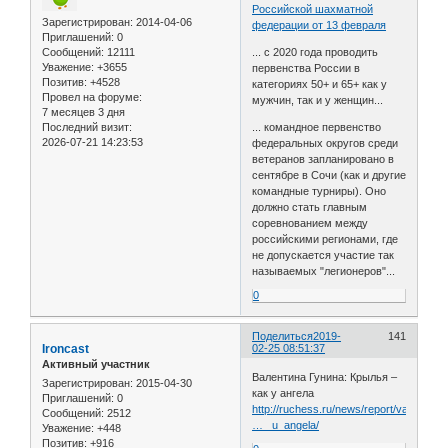
Российской шахматной
Зарегистрирован
: 2014-04-06
федерации от 13 февраля
Приглашений:
0
Сообщений:
12111
... с 2020 года проводить
Уважение:
+3655
первенства России в
Позитив:
+4528
категориях 50+ и 65+ как у
Провел на форуме:
мужчин, так и у женщин...
7 месяцев 3 дня
Последний визит:
... командное первенство
2026-07-21 14:23:53
федеральных округов среди
ветеранов запланировано в
сентябре в Сочи (как и другие
командные турниры). Оно
должно стать главным
соревнованием между
российскими регионами, где
не допускается участие так
называемых "легионеров"...
0
Поделиться
2019-
141
Ironcast
02-25 08:51:37
Активный участник
Валентина Гунина: Крылья –
Зарегистрирован
: 2015-04-30
как у ангела
Приглашений:
0
http://ruchess.ru/news/report/valentina
Сообщений:
2512
… _u_angela/
Уважение:
+448
Позитив:
+916