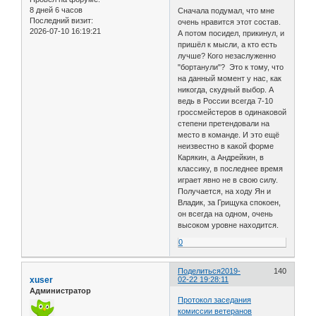
8 дней 6 часов
Сначала подумал, что мне
Последний визит:
очень нравится этот состав.
2026-07-10 16:19:21
А потом посидел, прикинул, и
пришёл к мысли, а кто есть
лучше? Кого незаслуженно
"бортанули"? Это к тому, что
на данный момент у нас, как
никогда, скудный выбор. А
ведь в России всегда 7-10
гроссмейстеров в одинаковой
степени претендовали на
место в команде. И это ещё
неизвестно в какой форме
Карякин, а Андрейкин, в
классику, в последнее время
играет явно не в свою силу.
Получается, на ходу Ян и
Владик, за Грищука спокоен,
он всегда на одном, очень
высоком уровне находится.
0
Поделиться
2019-
140
xuser
02-22 19:28:11
Администратор
Протокол заседания
комиссии ветеранов