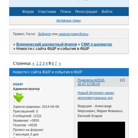
Форум
Участники
Поиск
Регистрация
Войти
Активные темы
Привет, Гость!
Войдите
или
зарегистрируйтесь
.
»
Воронежский шахматный форум
»
СМИ о шахматах
»
Новости с сайта ФШР и события в ФШР
Страница:
«
1
2
3
4
5
6
7
»
Новости с сайта ФШР и события в ФШР
Поделиться
2018-
121
xuser
11-07 17:56:14
Администратор
Новый Интернет-канал
интеллектуальных игр
Ведущие - Александр
Зарегистрирован
: 2014-04-06
Морозевич, Мария Фоминых,
Приглашений:
0
Сообщений:
12111
Евгений Атаров
Уважение:
+3655
Позитив:
+4528
Провел на форуме:
7 месяцев 3 дня