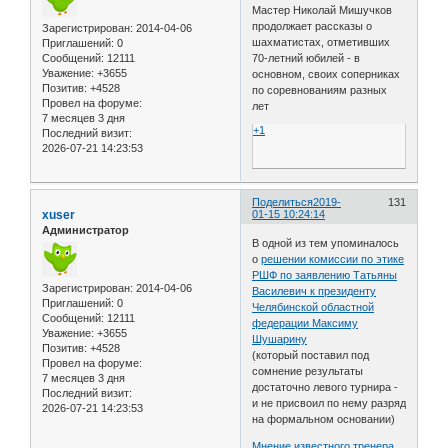
Мастер Николай Мишучков
продолжает рассказы о
Зарегистрирован
: 2014-04-06
шахматистах, отметивших
Приглашений:
0
Сообщений:
12111
70-летний юбилей - в
Уважение:
+3655
основном, своих соперниках
Позитив:
+4528
по соревнованиям разных
Провел на форуме:
лет
7 месяцев 3 дня
+1
Последний визит:
2026-07-21 14:23:53
Поделиться
2019-
131
xuser
01-15 10:24:14
Администратор
В одной из тем упоминалось
о
решении комиссии по этике
РШФ по заявлению Татьяны
Зарегистрирован
: 2014-04-06
Василевич к президенту
Приглашений:
0
Челябинской областной
Сообщений:
12111
федерации Максиму
Уважение:
+3655
Шушарину
Позитив:
+4528
(который поставил под
Провел на форуме:
сомнение результаты
7 месяцев 3 дня
достаточно левого турнира -
Последний визит:
и не присвоил по нему разряд
2026-07-21 14:23:53
на формальном основании)
Мнение известного тренера