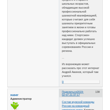
школьных возрастов,
обладающие высокой
профессиональной
шахматной квалификацией,
которые считают для себя
шахматы приоритетным
занятием в жизни и готовы
профессионально работать
над ними. Спортсмен-
кандидат должен успешно
выступать в официальных
соревнованиях России и
региона.
...
Из воронежцев может
рассказать про этот интернат
Андрей Аминов, который там
учился.
0
Поделиться
2019-
138
xuser
02-07 21:37:17
Администратор
Состав мужской команды
России на командный
чемпионат мира
: Карякин,