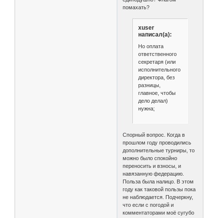
помахать?
xuser
написал(а):
Но оплата
ответственного
секретаря (или
исполнительного
директора, без
разницы,
главное, чтобы
дело делал)
нужна;
Спорный вопрос. Когда в
прошлом году проводились
дополнительные турниры, то
можно было спокойно
переносить и взносы, и
навязанную федерацию.
Польза была налицо. В этом
году как таковой пользы пока
не наблюдается. Подчеркну,
что если с погодой и
комментаторами моё сугубо