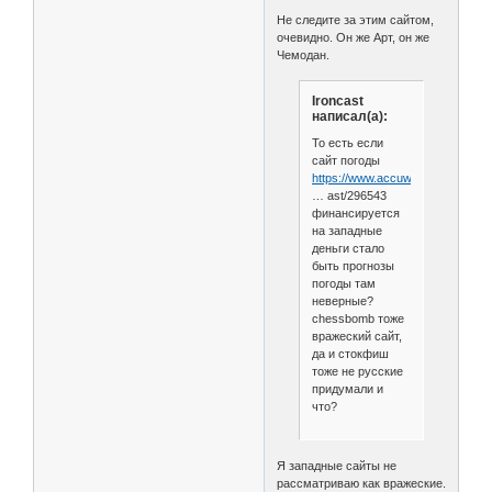
Не следите за этим сайтом,
очевидно. Он же Арт, он же
Чемодан.
Ironcast
написал(а):
То есть если
сайт погоды
https://www.accuweather.com/ru/
… ast/296543
финансируется
на западные
деньги стало
быть прогнозы
погоды там
неверные?
chessbomb тоже
вражеский сайт,
да и стокфиш
тоже не русские
придумали и
что?
Я западные сайты не
рассматриваю как вражеские.