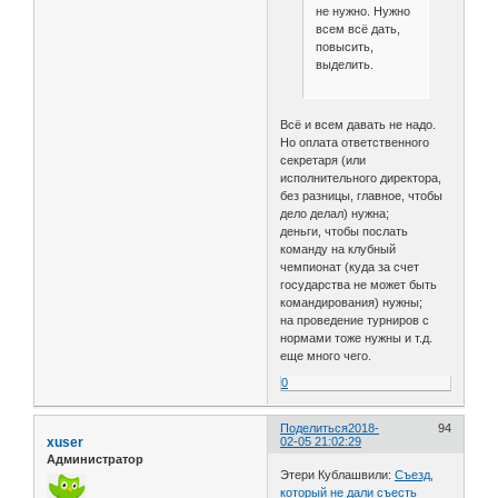
не нужно. Нужно
всем всё дать,
повысить,
выделить.
Всё и всем давать не надо.
Но оплата ответственного
секретаря (или
исполнительного директора,
без разницы, главное, чтобы
дело делал) нужна;
деньги, чтобы послать
команду на клубный
чемпионат (куда за счет
государства не может быть
командирования) нужны;
на проведение турниров с
нормами тоже нужны и т.д.
еще много чего.
0
Поделиться
2018-
94
xuser
02-05 21:02:29
Администратор
Этери Кублашвили:
Съезд,
который не дали съесть