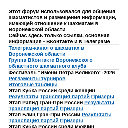
Этот форум использовался для общения
шахматистов и размещения информации,
имеющей отношение к шахматам в
Воронежской области
Сейчас здесь только ссылки, основная
информация - ВКонтакте и в Телеграме
Телеграм-канал о шахматах в
Воронежской области
Группа ВКонтакте Воронежского
областного шахматного клуба
Фестиваль "Имени Петра Великого"-2026
Регламенты турниров
Итоговые таблицы
Этап Кубка России среди женщин
Результаты
Трансляция партий
Призеры
Этап Рапид Гран-При России
Результаты
Трансляция партий
Призеры
Этап Блиц Гран-При России
Результаты
Трансляция партий
Призеры
Этап Кубка России среди мужчин