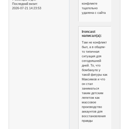
конфликте
Последний визит:
тщательно
2026-07-21 14:23:53
удалена с сайта
Ironcast
написал(а):
Там не конфликт
был, а в общем-
то типичная
ситуация для
сегодняшней
дней. То, что
бомбануло у
такой фигуры как
Максимов и что
он стал
заниматься
таким детским
лепетом как
массовое
производство
аккаунтов для
восстановления
правды