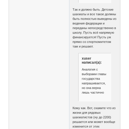
Так и должно быть. Детские
шахматы и все такое должны
быть полностью выведены из
ведения федерации и
переданы непосредственно в
школу. Пусть всё напрямую
финансируется! Пусть уж
прямо со спорткомитетом
там и решают.
xuser
написал(а):
Аналогия с
выборами главы
государства
напрашивается,
но она верна
лишь частично
Кому как. Вот, скажите что из
жизни для рядовых
шахматистов (ну до 2200)
решается или может вообще
изменится от этих