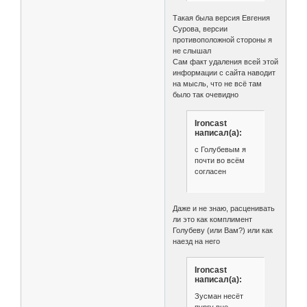
Такая была версия Евгения
Сурова, версии
противоположной стороны я
не слышал
Сам факт удаления всей этой
информации с сайта наводит
на мысль, что не всё там
было так очевидно
Ironcast
написал(а):
с Голубевым я
почти во всём
согласен
Даже и не знаю, расценивать
ли это как комплимент
Голубеву (или Вам?) или как
наезд на него
Ironcast
написал(а):
Зусман несёт
пургу вне