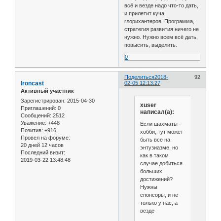
всё и везде надо что-то дать,
и прилетит куча
глорихантеров. Программа,
стратегия развития ничего не
нужно. Нужно всем всё дать,
повысить, выделить.
0
Поделиться
2018-
92
Ironcast
02-05 12:13:27
Активный участник
Зарегистрирован
: 2015-04-30
xuser
Приглашений:
0
написал(а):
Сообщений:
2512
Уважение:
+448
Если шахматы -
Позитив:
+916
хобби, тут может
Провел на форуме:
быть все на
20 дней 12 часов
энтузиазме, но
Последний визит:
как в таком
2019-03-22 13:48:48
случае добиться
больших
достижений?
Нужны
спонсоры, и не
только у нас, а
везде