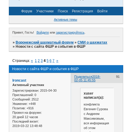
Форум
Участники
Поиск
Регистрация
Войти
Активные темы
Привет, Гость!
Войдите
или
зарегистрируйтесь
.
»
Воронежский шахматный форум
»
СМИ о шахматах
»
Новости с сайта ФШР и события в ФШР
Страница:
«
1
2
3
4
5
6
7
»
Новости с сайта ФШР и события в ФШР
Поделиться
2018-
91
Ironcast
02-05 11:45:55
Активный участник
Зарегистрирован
: 2015-04-30
xuser
Приглашений:
0
написал(а):
Сообщений:
2512
Уважение:
+448
конфликта
Позитив:
+916
Евгения Сурова
Провел на форуме:
с Андреем
20 дней 12 часов
Максимовым,
Последний визит:
вся информация
2019-03-22 13:48:48
об этом