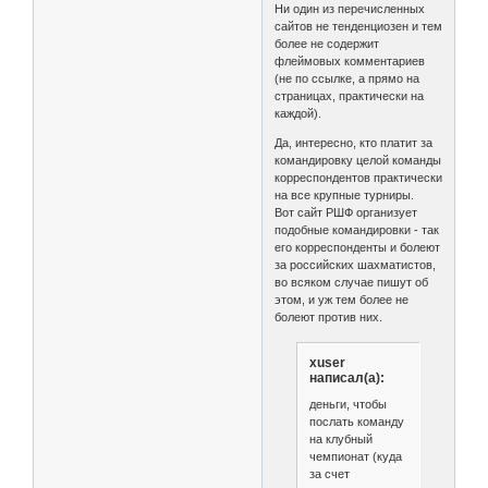
Ни один из перечисленных
сайтов не тенденциозен и тем
более не содержит
флеймовых комментариев
(не по ссылке, а прямо на
страницах, практически на
каждой).
Да, интересно, кто платит за
командировку целой команды
корреспондентов практически
на все крупные турниры.
Вот сайт РШФ организует
подобные командировки - так
его корреспонденты и болеют
за российских шахматистов,
во всяком случае пишут об
этом, и уж тем более не
болеют против них.
xuser
написал(а):
деньги, чтобы
послать команду
на клубный
чемпионат (куда
за счет