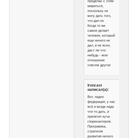
пределах с этим
мириться,
поскольку не
могу дать того,
что дал он
Когда то же
самое делает
человек, который
еще ничего не
дал, и не ясно,
даст ли что-
нибудь - мое
отношение
совсем другое
Ironcast
написал(а):
Вот, ладно
федерация, у нас
всё и везде надо
что-то дать, и
прилетит куча
глорихантеров.
Программа,
стратегия
развития ничего