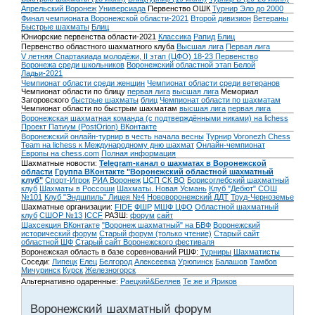
Апрельский Воронеж
Универсиада
Первенство ОШК
Турнир Эло до 2000
Финал чемпионата Воронежской области-2021
Второй дивизион
Ветераны
Быстрые шахматы
Блиц
Юниорские первенства области-2021
Классика
Рапид
Блиц
Первенство областного шахматного клуба
Высшая лига
Первая лига
V летняя Спартакиада молодёжи, II этап (ЦФО) 18-23
Первенство
Воронежа среди школьников
Воронежский областной этап Белой
Ладьи-2021
Чемпионат области среди женщин
Чемпионат области среди ветеранов
Чемпионат области по блицу
первая лига
высшая лига
Мемориал
Загоровского
быстрые шахматы
блиц
Чемпионат области по шахматам
Чемпионат области по быстрым шахматам
высшая лига
первая лига
Воронежская шахматная команда (с подтверждёнными никами) на lichess
Проект Патиум (PostOrion) ВКонтакте
Воронежский онлайн-турнир в честь начала весны
Турнир Voronezh Chess
Team на lichess к Международному дню шахмат
Онлайн-чемпионат
Европы на chess.com
Полная информация
Шахматные новости:
Telegram-канал о шахматах в Воронежской
области
Группа ВКонтакте "Воронежский областной шахматный
клуб"
Спорт-Игрок
РИА Воронеж
ЦСП СК ВО
Борисоглебский шахматный
клуб
Шахматы в Россоши
Шахматы. Новая Усмань
Клуб "Дебют" СОШ
№101
Клуб "Эндшпиль" Лицея №4
Нововоронежский ДДТ
Труд-Черноземье
Шахматные организации:
FIDE
ФШР
МШФ ЦФО
Областной шахматный
клуб
СШОР №13
ICCF
РАЗШ:
форум
сайт
Шахсекция ВКонтакте
"Воронеж шахматный" на БВФ
Воронежский
исторический форум
Cтарый форум (только чтение)
Старый сайт
областной ШФ
Старый сайт Воронежского фестиваля
Воронежская область в базе соревнований РШФ:
Турниры
Шахматисты
Соседи:
Липецк
Елец
Белгород
Алексеевка
Урюпинск
Балашов
Тамбов
Мичуринск
Курск
Железногорск
Альтернативно одаренные:
Раецкий&Беляев
Те же и Яриков
Воронежский шахматный форум