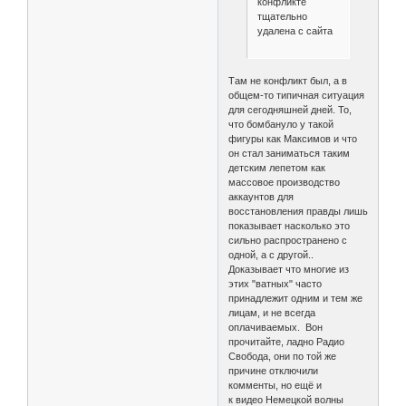
конфликте
тщательно
удалена с сайта
Там не конфликт был, а в
общем-то типичная ситуация
для сегодняшней дней. То,
что бомбануло у такой
фигуры как Максимов и что
он стал заниматься таким
детским лепетом как
массовое производство
аккаунтов для
восстановления правды лишь
показывает насколько это
сильно распространено с
одной, а с другой..
Доказывает что многие из
этих "ватных" часто
принадлежит одним и тем же
лицам, и не всегда
оплачиваемых. Вон
прочитайте, ладно Радио
Свобода, они по той же
причине отключили
комменты, но ещё и
к видео Немецкой волны