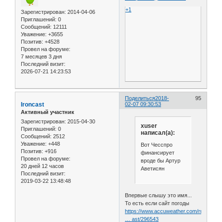
+1
Зарегистрирован
: 2014-04-06
Приглашений:
0
Сообщений:
12111
Уважение:
+3655
Позитив:
+4528
Провел на форуме:
7 месяцев 3 дня
Последний визит:
2026-07-21 14:23:53
Поделиться
2018-
95
Ironcast
02-07 09:30:53
Активный участник
Зарегистрирован
: 2015-04-30
xuser
Приглашений:
0
написал(а):
Сообщений:
2512
Уважение:
+448
Вот Чесспро
Позитив:
+916
финансирует
Провел на форуме:
вроде бы Артур
20 дней 12 часов
Аветисян
Последний визит:
2019-03-22 13:48:48
Впервые слышу это имя...
То есть если сайт погоды
https://www.accuweather.com/ru/ru/vor
… ast/296543