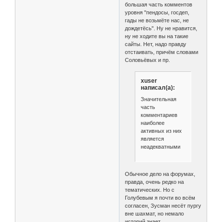
большая часть комментов
уровня "пендосы, госдеп,
гады не возьмёте нас, не
дождетёсь". Ну не нравится,
ну не ходите вы на такие
сайты. Нет, надо правду
отстаивать, причём словами
Соловьёвых и пр.
xuser
написал(а):
Значительная
часть
комментариев
наиболее
активных из них
является
неадекватными
Обычное дело на форумах,
правда, очень редко на
тематических. Но с
Голубевым я почти во всём
согласен, Зусман несёт пургу
вне шахмат, но немало
историй знает.. .