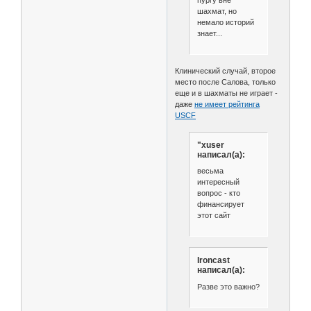
шахмат, но
немало историй
знает...
Клинический случай, второе
место после Салова, только
еще и в шахматы не играет -
даже
не имеет рейтинга
USCF
"xuser
написал(а):
весьма
интересный
вопрос - кто
финансирует
этот сайт
Ironcast
написал(а):
Разве это важно?