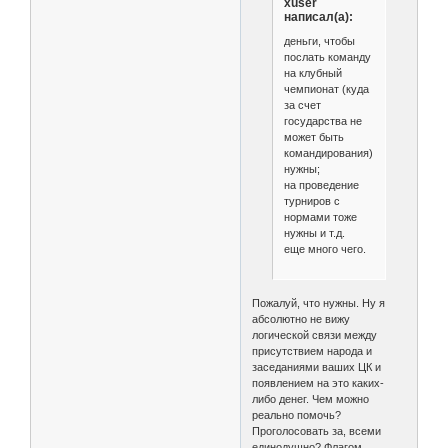
xuser
написал(а):
деньги, чтобы
послать команду
на клубный
чемпионат (куда
за счет
государства не
может быть
командирования)
нужны;
на проведение
турниров с
нормами тоже
нужны и т.д.
еще много чего.
Пожалуй, что нужны. Ну я
абсолютно не вижу
логической связи между
присутствием народа и
заседаниями ваших ЦК и
появлением на это каких-
либо денег. Чем можно
реально помочь?
Проголосовать за, всеми
единодушно? Флагом