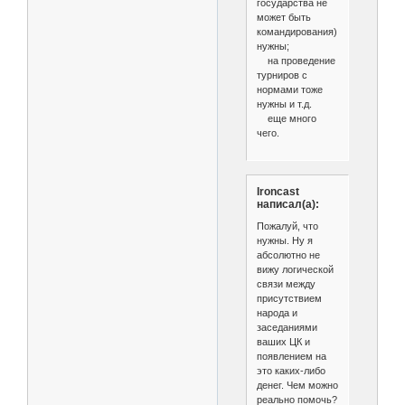
государства не
может быть
командирования)
нужны;
на проведение
турниров с
нормами тоже
нужны и т.д.
еще много
чего.
Ironcast
написал(а):
Пожалуй, что
нужны. Ну я
абсолютно не
вижу логической
связи между
присутствием
народа и
заседаниями
ваших ЦК и
появлением на
это каких-либо
денег. Чем можно
реально помочь?