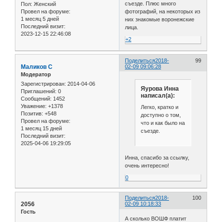
съезде. Плюс много
Пол:
Женский
Провел на форуме:
фотографий, на некоторых из
1 месяц 5 дней
них знакомые воронежские
Последний визит:
лица.
2023-12-15 22:46:08
+2
Поделиться
2018-
99
Маликов С
02-09 09:06:28
Модератор
Зарегистрирован
: 2014-04-06
Яурова Инна
Приглашений:
0
написал(а):
Сообщений:
1452
Уважение:
+1378
Легко, кратко и
Позитив:
+548
доступно о том,
Провел на форуме:
что и как было на
1 месяц 15 дней
съезде.
Последний визит:
2025-04-06 19:29:05
Инна, спасибо за ссылку,
очень интересно!
0
Поделиться
2018-
100
2056
02-09 10:18:33
Гость
А сколько ВОШФ платит