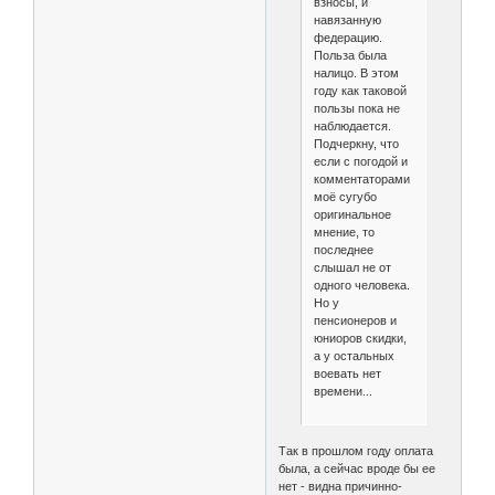
взносы, и
навязанную
федерацию.
Польза была
налицо. В этом
году как таковой
пользы пока не
наблюдается.
Подчеркну, что
если с погодой и
комментаторами
моё сугубо
оригинальное
мнение, то
последнее
слышал не от
одного человека.
Но у
пенсионеров и
юниоров скидки,
а у остальных
воевать нет
времени...
Так в прошлом году оплата
была, а сейчас вроде бы ее
нет - видна причинно-