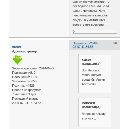
оригинальное мнение, то
последнее слышал не от
одного человека. Но у
пенсионеров и юниоров
скидки, а у остальных
воевать нет времени...
0
Поделиться
2018-
96
xuser
02-07 11:34:55
Администратор
xuser
написал(а):
Зарегистрирован
: 2014-04-06
Вот Чесспро
Приглашений:
0
финансирует
Сообщений:
12111
вроде бы Артур
Уважение:
+3655
Аветисян
Позитив:
+4528
Провел на форуме:
7 месяцев 3 дня
Последний визит:
2026-07-21 14:23:53
Ironcast
написал(а):
Впервые слышу
это имя...