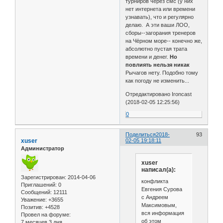
турниров через смс (у них
нет интернета или времени
узнавать), что и регулярно
делаю. А эти ваши ЛОО,
сборы--загорания тренеров
на Чёрном море-- конечно же,
абсолютно пустая трата
времени и денег.
Но
повлиять нельзя никак
Рычагов нету. Подобно тому
как погоду не изменить...
Отредактировано Ironcast
(2018-02-05 12:25:56)
0
Поделиться
2018-
93
xuser
02-05 19:18:11
Администратор
xuser
написал(а):
Зарегистрирован
: 2014-04-06
конфликта
Приглашений:
0
Евгения Сурова
Сообщений:
12111
с Андреем
Уважение:
+3655
Максимовым,
Позитив:
+4528
вся информация
Провел на форуме:
об этом
7 месяцев 3 дня