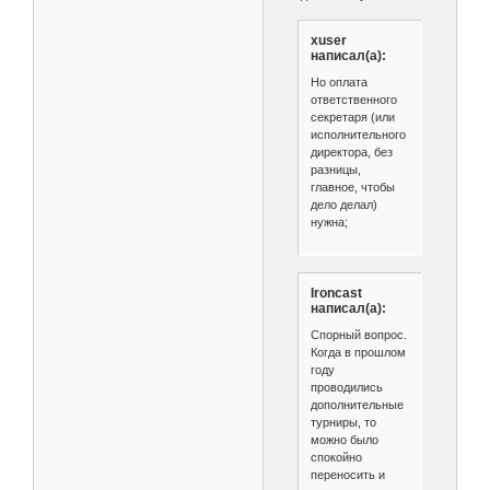
xuser
написал(а):
Но оплата
ответственного
секретаря (или
исполнительного
директора, без
разницы,
главное, чтобы
дело делал)
нужна;
Ironcast
написал(а):
Спорный вопрос.
Когда в прошлом
году
проводились
дополнительные
турниры, то
можно было
спокойно
переносить и