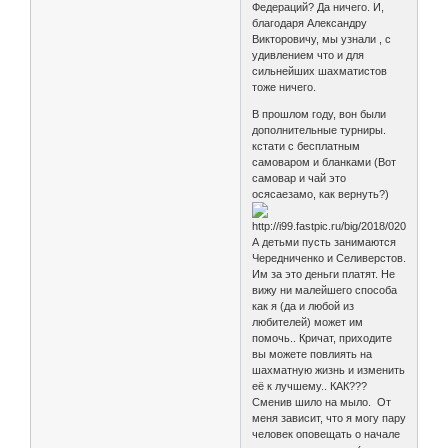
Федераций? Да ничего. И,
благодаря Александру
Викторовичу, мы узнали , с
удивлением что и для
сильнейших шахматистов
тоже ничего.
В прошлом году, вон были
дополнительные турниры.
кстати с бесплатным
самоваром и бланками (Вот
самовар и чай это
осясаезамо, как вернуть?)
А детьми пусть занимаются
Чередниченко и Селиверстов.
Им за это деньги платят. Не
вижу ни малейшего способа
как я (да и любой из
любителей) может им
помочь.. Кричат, приходите
вы можете повлиять на
шахматную жизнь и изменить
её к лучшему.. КАК???
Сменив шило на мыло. От
меня зависит, что я могу пару
человек оповещать о начале