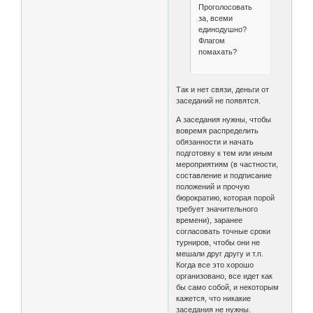
Проголосовать
за, всеми
единодушно?
Флагом
помахать?
Так и нет связи, деньги от
заседаний не появятся.
А заседания нужны, чтобы
вовремя распределить
обязанности и начать
подготовку к тем или иным
мероприятиям (в частности,
составление и подписание
положений и прочую
бюрократию, которая порой
требует значительного
времени), заранее
согласовать точные сроки
турниров, чтобы они не
мешали друг другу и т.п.
Когда все это хорошо
организовано, все идет как
бы само собой, и некоторым
кажется, что никакие
заседания не нужны.