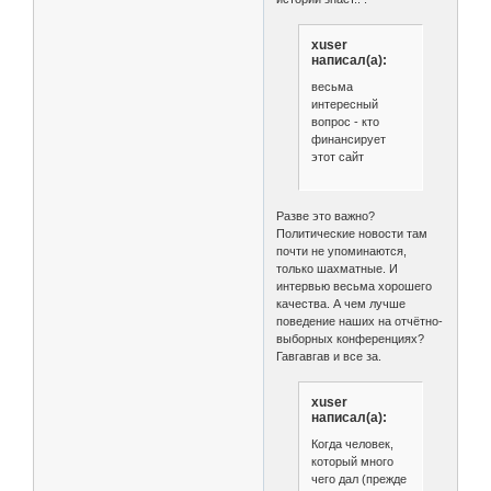
xuser
написал(а):
весьма
интересный
вопрос - кто
финансирует
этот сайт
Разве это важно?
Политические новости там
почти не упоминаются,
только шахматные. И
интервью весьма хорошего
качества. А чем лучше
поведение наших на отчётно-
выборных конференциях?
Гавгавгав и все за.
xuser
написал(а):
Когда человек,
который много
чего дал (прежде