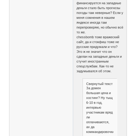
финансируется на западные
деньги стало быть прогнозы
погоды там неверные? Если у
меня сомнения в нашем
яндексе иногда там
перепроверяю, но обычно всё
то же.
chessbomb тоже вражеский
сайт, да и стокфиш тоже не
русские придумали и что?
Это ж не значит что он
сделан на западные деньги и
стучит иностранным
спецслужбам. Как-то не
задумывался об этом.
Свернутый текст
За домен
большая цена и
хостинг? Ну тыщ
6-10 в год,
интервью
участникам вряд
ли
оплачиваются,
ах да
коммандировочки,