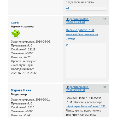
следственная связь?
+1
Поделиться
2018-
97
xuser
02-07 15:29:20
Администратор
Фильм о работе РШФ,
который был показан на
съезде
Зарегистрирован
: 2014-04-06
0
Приглашений:
0
Сообщений:
12111
Уважение:
+3655
Позитив:
+4528
Провел на форуме:
7 месяцев 3 дня
Последний визит:
2026-07-21 14:23:53
Поделиться
2018-
98
Яурова Инна
02-08 23:13:00
Модератор
Василий Папин: XIII съезд
Зарегистрирован
: 2014-10-11
РШФ. Вместе у телевизора.
Приглашений:
0
http://papinchess.ru/news/1331/
Сообщений:
1515
Легко, кратко и доступно о
Уважение:
+1080
том, что и как было на
Позитив:
+1246