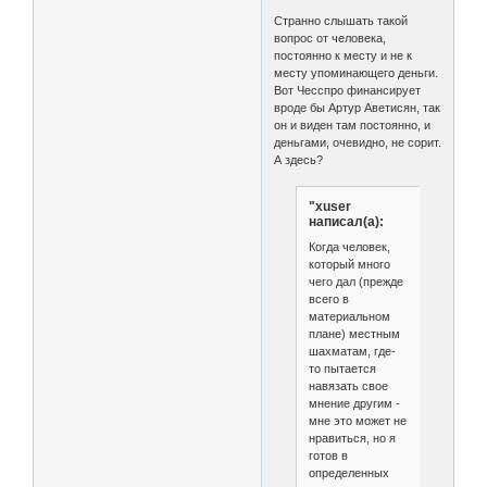
Странно слышать такой
вопрос от человека,
постоянно к месту и не к
месту упоминающего деньги.
Вот Чесспро финансирует
вроде бы Артур Аветисян, так
он и виден там постоянно, и
деньгами, очевидно, не сорит.
А здесь?
"xuser
написал(а):
Когда человек,
который много
чего дал (прежде
всего в
материальном
плане) местным
шахматам, где-
то пытается
навязать свое
мнение другим -
мне это может не
нравиться, но я
готов в
определенных