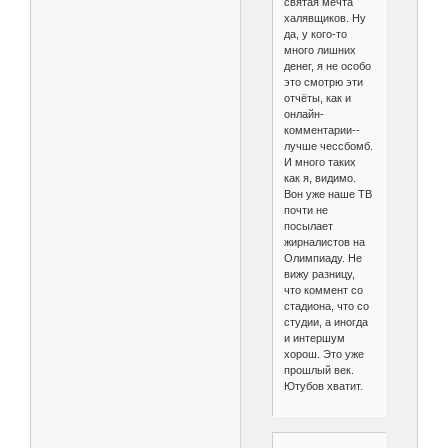
святая мечта
халявщиков. Ну
да, у кого-то
много лишних
денег, я не особо
это смотрю эти
отчёты, как и
онлайн-
комментарии--
лучше чессбомб.
И много таких
как я, видимо.
Вон уже наше ТВ
почти не
посылает
жирналистов на
Олимпиаду. Не
вижу разницу,
что коммент со
стадиона, что со
студии, а иногда
и интершум
хорош. Это уже
прошлый век.
Ютубов хватит.