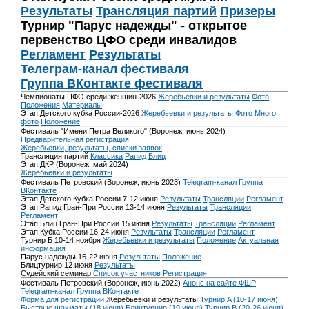
Результаты
Трансляция партий
Призеры
Турнир "Парус надежды" - открытое
первенство ЦФО среди инвалидов
Регламент
Результаты
Телеграм-канал фестиваля
Группа ВКонтакте фестиваля
Чемпионаты ЦФО среди женщин-2026
Жеребьевки и результаты
Фото
Положения
Материалы
Этап Детского кубка России-2026
Жеребьевки и результаты
Фото
Много
фото
Положение
Фестиваль "Имени Петра Великого" (Воронеж, июнь 2024)
Предварительная регистрация
Жеребьевки, результаты, списки заявок
Трансляция партий
Классика
Рапид
Блиц
Этап ДКР (Воронеж, май 2024)
Жеребьевки и результаты
Фестиваль Петровский (Воронеж, июнь 2023)
Telegram-канал
Группа
ВКонтакте
Этап Детского Кубка России 7-12 июня
Результаты
Трансляции
Регламент
Этап Рапид Гран-При России 13-14 июня
Результаты
Трансляции
Регламент
Этап Блиц Гран-При России 15 июня
Результаты
Трансляции
Регламент
Этап Кубка России 16-24 июня
Результаты
Трансляции
Регламент
Турнир Б 10-14 ноября
Жеребьевки и результаты
Положение
Актуальная
информация
Парус надежды 16-22 июня
Результаты
Положение
Блицтурнир 12 июня
Результаты
Судейский семинар
Список участников
Регистрация
Фестиваль Петровский (Воронеж, июнь 2022)
Анонс на сайте ФШР
Telegram-канал
Группа ВКонтакте
Форма для регистрации
Жеребьевки и результаты
Турнир A (10-17 июня)
Быстрые шахматы (18 июня)
Блицтурнир (19 июня)
Турнир B (20-26 июня)