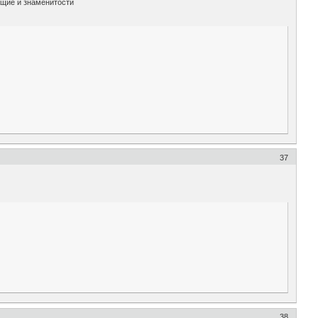
ащие и знаменитости
37
38