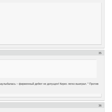
35
 заулыбалась – фирменный дебют не допущен! Керес легко выиграл. " Против
36