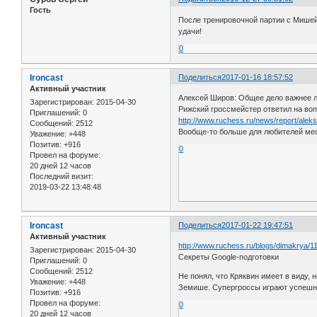
Гость
После тренировочной партии с Мишей
удачи!
0
Ironcast
Поделиться
2017-01-16 18:57:52
Активный участник
Алексей Широв: Общее дело важнее 
Зарегистрирован
: 2015-04-30
Рижский гроссмейстер ответил на во
Приглашений:
0
http://www.ruchess.ru/news/report/alek
Сообщений:
2512
Вообще-то больше для любителей ме
Уважение:
+448
Позитив:
+916
0
Провел на форуме:
20 дней 12 часов
Последний визит:
2019-03-22 13:48:48
Ironcast
Поделиться
2017-01-22 19:47:51
Активный участник
http://www.ruchess.ru/blogs/dimakrya/11
Зарегистрирован
: 2015-04-30
Секреты Google-подготовки
Приглашений:
0
Сообщений:
2512
Не понял, что Кряквин имеет в виду,
Уважение:
+448
Земише. Супергроссы играют успешно,
Позитив:
+916
Провел на форуме:
0
20 дней 12 часов