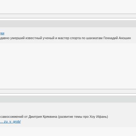
уки
недавно умерший известный ученый и мастер спорта по шахматам Геннадий Аношин
самосожжений от Дмитрия Кряквина (развитие темы про Хоу Ифань)
_ … zu_v_grob/