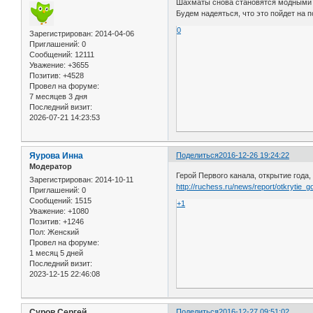
Шахматы снова становятся модными 
Будем надеяться, что это пойдет на 
0
Зарегистрирован
: 2014-04-06
Приглашений:
0
Сообщений:
12111
Уважение:
+3655
Позитив:
+4528
Провел на форуме:
7 месяцев 3 дня
Последний визит:
2026-07-21 14:23:53
Яурова Инна
Поделиться
2016-12-26 19:24:22
Модератор
Герой Первого канала, открытие года
Зарегистрирован
: 2014-10-11
http://ruchess.ru/news/report/otkrytie_g
Приглашений:
0
Сообщений:
1515
+1
Уважение:
+1080
Позитив:
+1246
Пол:
Женский
Провел на форуме:
1 месяц 5 дней
Последний визит:
2023-12-15 22:46:08
Суров Сергей
Поделиться
2016-12-27 09:51:02