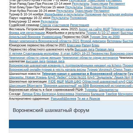
Этап Детского Кубка России 7-12 июня
Результаты
Трансляции
Регламент
Этап Рапид Гран-При России 13-14 июня
Результаты
Трансляции
Регламент
Этап Блиц Гран-При России 15 июня
Результаты
Трансляции
Регламент
Этап Кубка России 16-24 июня
Результаты
Трансляции
Регламент
Турнир Б 10-14 ноября
Жеребьевки и результаты
Положение
Актуальная информ
Парус надежды 16-22 июня
Результаты
Положение
Блицтурнир 12 июня
Результаты
Судейский семинар
Список участников
Регистрация
Фестиваль Петровский (Воронеж, июнь 2022)
Анонс на сайте ФШР
Telegram-кана
Форма для регистрации
Жеребьевки и результаты
Турнир A (10-17 июня)
Быстрые
Апрельский Воронеж
Универсиада
Первенство ОШК
Турнир Эло до 2000
Финал чемпионата Воронежской области-2021
Второй дивизион
Ветераны
Быстр
Юниорские первенства области-2021
Классика
Рапид
Блиц
Первенство областного шахматного клуба
Высшая лига
Первая лига
V летняя Спартакиада молодёжи, II этап (ЦФО) 18-23
Первенство Воронежа сред
Чемпионат области среди женщин
Чемпионат области среди ветеранов
Чемпиона
шахматам
высшая лига
первая лига
Воронежская шахматная команда (с подтверждёнными никами) на lichess
Проект
Воронежский онлайн-турнир в честь начала весны
Турнир Voronezh Chess Team 
Шахматные новости:
Telegram-канал о шахматах в Воронежской области
Гр
Шахматы. Новая Усмань
Клуб "Дебют" СОШ №101
Клуб "Эндшпиль" Лицея №4
Н
Шахматные организации:
FIDE
ФШР
МШФ ЦФО
Областной шахматный клуб
СШО
Шахсекция ВКонтакте
"Воронеж шахматный" на БВФ
Воронежский исторический
Воронежская область в базе соревнований РШФ:
Турниры
Шахматисты
Соседи:
Липецк
Елец
Белгород
Алексеевка
Урюпинск
Балашов
Тамбов
Мичуринс
Альтернативно одаренные:
Раецкий&Беляев
Те же и Яриков
Воронежский шахматный форум