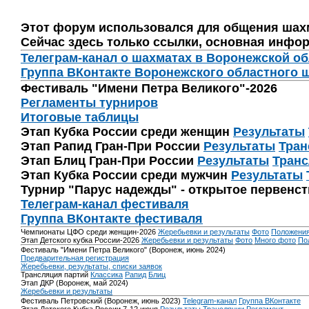
Этот форум использовался для общения шах
Сейчас здесь только ссылки, основная инфор
Телеграм-канал о шахматах в Воронежской о
Группа ВКонтакте Воронежского областного 
Фестиваль "Имени Петра Великого"-2026
Регламенты турниров
Итоговые таблицы
Этап Кубка России среди женщин
Результаты
Этап Рапид Гран-При России
Результаты
Тран
Этап Блиц Гран-При России
Результаты
Транс
Этап Кубка России среди мужчин
Результаты
Турнир "Парус надежды" - открытое первенс
Телеграм-канал фестиваля
Группа ВКонтакте фестиваля
Чемпионаты ЦФО среди женщин-2026
Жеребьевки и результаты
Фото
Положени
Этап Детского кубка России-2026
Жеребьевки и результаты
Фото
Много фото
По
Фестиваль "Имени Петра Великого" (Воронеж, июнь 2024)
Предварительная регистрация
Жеребьевки, результаты, списки заявок
Трансляция партий
Классика
Рапид
Блиц
Этап ДКР (Воронеж, май 2024)
Жеребьевки и результаты
Фестиваль Петровский (Воронеж, июнь 2023)
Telegram-канал
Группа ВКонтакте