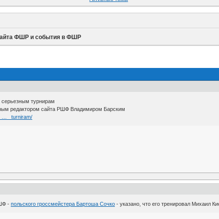
сайта ФШР и события в ФШР
о серьезным турнирам
вным редактором сайта РШФ Владимиром Барским
s … _turniram/
ШФ -
польского гроссмейстера Бартоша Сочко
- указано, что его тренировал Михаил К