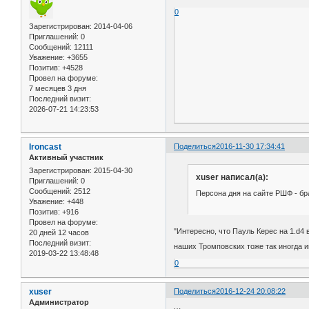
0
Зарегистрирован
: 2014-04-06
Приглашений:
0
Сообщений:
12111
Уважение:
+3655
Позитив:
+4528
Провел на форуме:
7 месяцев 3 дня
Последний визит:
2026-07-21 14:23:53
Ironcast
Поделиться
2016-11-30 17:34:41
Активный участник
Зарегистрирован
: 2015-04-30
xuser написал(а):
Приглашений:
0
Сообщений:
2512
Персона дня на сайте РШФ - бр
Уважение:
+448
Позитив:
+916
Провел на форуме:
"Интересно, что Пауль Керес на 1.d4
20 дней 12 часов
Последний визит:
наших Тромповских тоже так иногда и
2019-03-22 13:48:48
0
xuser
Поделиться
2016-12-24 20:08:22
Администратор