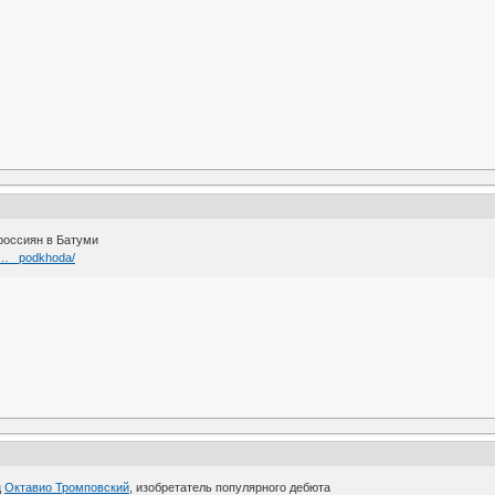
россиян в Батуми
v … _podkhoda/
ц
Октавио Тромповский
, изобретатель популярного дебюта