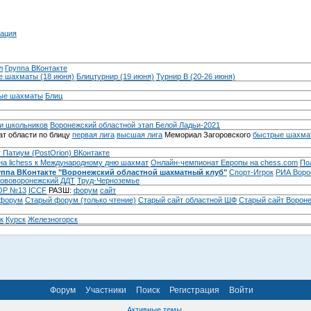
ация
л
Группа ВКонтакте
 шахматы (18 июня)
Блицтурнир (19 июня)
Турнир B (20-26 июня)
ые шахматы
Блиц
и школьников
Воронежский областной этап Белой Ладьи-2021
т области по блицу
первая лига
высшая лига
Мемориал Загоровского
быстрые шахма
 Патиум (PostOrion) ВКонтакте
на lichess к Международному дню шахмат
Онлайн-чемпионат Европы на chess.com
По
уппа ВКонтакте "Воронежский областной шахматный клуб"
Спорт-Игрок
РИА Воро
ововоронежский ДДТ
Труд-Черноземье
Р №13
ICCF
РАЗШ:
форум
сайт
 форум
Cтарый форум (только чтение)
Старый сайт областной ШФ
Старый сайт Ворон
к
Курск
Железногорск
Форум
Участники
Поиск
Регистрация
Войти
Активные темы