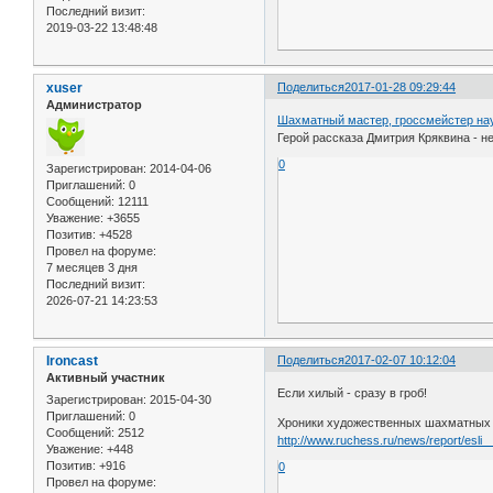
Последний визит:
2019-03-22 13:48:48
xuser
Поделиться
2017-01-28 09:29:44
Администратор
Шахматный мастер, гроссмейстер на
Герой рассказа Дмитрия Кряквина - 
0
Зарегистрирован
: 2014-04-06
Приглашений:
0
Сообщений:
12111
Уважение:
+3655
Позитив:
+4528
Провел на форуме:
7 месяцев 3 дня
Последний визит:
2026-07-21 14:23:53
Ironcast
Поделиться
2017-02-07 10:12:04
Активный участник
Если хилый - сразу в гроб!
Зарегистрирован
: 2015-04-30
Приглашений:
0
Хроники художественных шахматных 
Сообщений:
2512
http://www.ruchess.ru/news/report/esli
Уважение:
+448
Позитив:
+916
0
Провел на форуме: