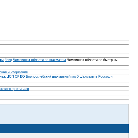
ты
блиц
Чемпионат области по шахматам
Чемпионат области по быстрым
лная информация
неж
ЦСП СК ВО
Борисоглебский шахматный клуб
Шахматы в Россоши
ежского фестиваля