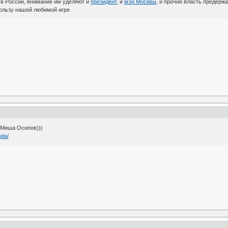
в России, внимание им уделяют и
президент
, и
мэр Москвы
, и прочие власть предерж
пользу нашей любимой игре
, Миша Осипов)))
oda/