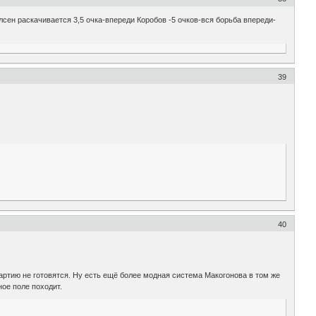
ен раскачивается 3,5 очка-впереди Коробов -5 очков-вся борьба впереди-
39
40
партию не готовятся. Ну есть ещё более модная система Макогонова в том же
ое поле походит.