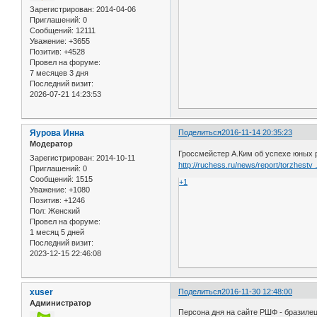
Зарегистрирован
: 2014-04-06
Приглашений:
0
Сообщений:
12111
Уважение:
+3655
Позитив:
+4528
Провел на форуме:
7 месяцев 3 дня
Последний визит:
2026-07-21 14:23:53
Яурова Инна
Поделиться
2016-11-14 20:35:23
Модератор
Гроссмейстер А.Ким об успехе юных 
Зарегистрирован
: 2014-10-11
http://ruchess.ru/news/report/torzhest
Приглашений:
0
Сообщений:
1515
+1
Уважение:
+1080
Позитив:
+1246
Пол:
Женский
Провел на форуме:
1 месяц 5 дней
Последний визит:
2023-12-15 22:46:08
xuser
Поделиться
2016-11-30 12:48:00
Администратор
Персона дня на сайте РШФ - бразиле