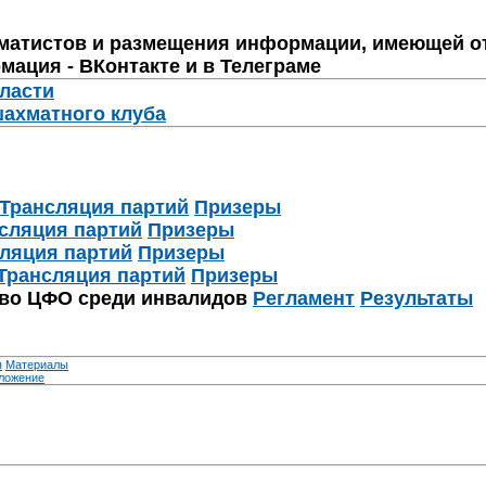
матистов и размещения информации, имеющей о
мация - ВКонтакте и в Телеграме
бласти
шахматного клуба
Трансляция партий
Призеры
сляция партий
Призеры
ляция партий
Призеры
Трансляция партий
Призеры
тво ЦФО среди инвалидов
Регламент
Результаты
я
Материалы
ложение