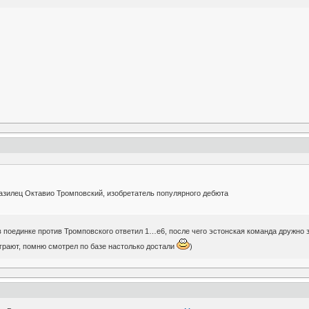
азилец Октавио Тромповский, изобретатель популярного дебюта
 в поединке против Тромповского ответил 1…е6, после чего эстонская команда дружно
грают, помню смотрел по базе настолько достали
)