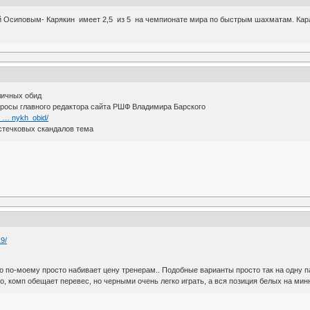
 Осиповым- Карякин имеет 2,5 из 5 на чемпионате мира по быстрым шахматам. Карлс
личных обид
просы главного редактора сайта РШФ Владимира Барского
s … nykh_obid/
стечковых скандалов тема
9/
 но по-моему просто набивает цену тренерам.. Подобные варианты просто так на одну 
 комп обещает перевес, но черными очень легко играть, а вся позиция белых на минн