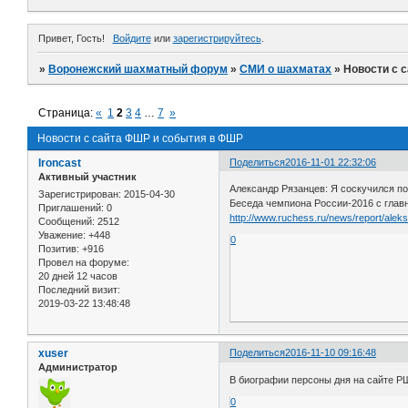
Привет, Гость!
Войдите
или
зарегистрируйтесь
.
»
Воронежский шахматный форум
»
СМИ о шахматах
»
Новости с 
Страница:
«
1
2
3
4
…
7
»
Новости с сайта ФШР и события в ФШР
Ironcast
Поделиться
2016-11-01 22:32:06
Активный участник
Александр Рязанцев: Я соскучился п
Зарегистрирован
: 2015-04-30
Беседа чемпиона России-2016 с гла
Приглашений:
0
http://www.ruchess.ru/news/report/alek
Сообщений:
2512
Уважение:
+448
0
Позитив:
+916
Провел на форуме:
20 дней 12 часов
Последний визит:
2019-03-22 13:48:48
xuser
Поделиться
2016-11-10 09:16:48
Администратор
В биографии персоны дня на сайте Р
0