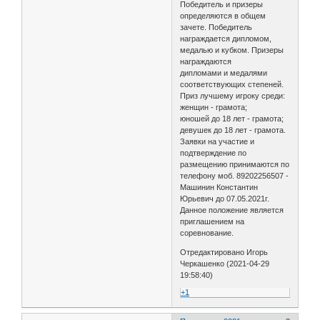
Победитель и призеры
определяются в общем
зачете. Победитель
награждается дипломом,
медалью и кубком. Призеры
награждаются
дипломами и медалями
соответствующих степеней.
Приз лучшему игроку среди:
женщин - грамота;
юношей до 18 лет - грамота;
девушек до 18 лет - грамота.
Заявки на участие и
подтверждение по
размещению принимаются по
телефону моб. 89202256507 -
Машинин Константин
Юрьевич до 07.05.2021г.
Данное положение является
приглашением на
соревнование.
Отредактировано Игорь
Черкашенко (2021-04-29
19:58:40)
+1