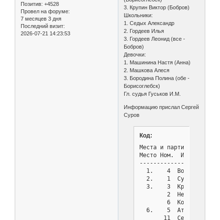
Позитив:
+4528
3. Крупин Виктор (Бобров)
Провел на форуме:
Школьники:
7 месяцев 3 дня
1. Седых Александр
Последний визит:
2. Гордеев Илья
2026-07-21 14:23:53
3. Гордеев Леонид (все -
Бобров)
Девочки:
1. Машинина Настя (Анна)
2. Машкова Алеся
3. Бородина Полина (обе -
Борисоглебск)
Гл. судья Гуськов И.М.
Информацию прислал Сергей
Суров
Код:
Места и партии после тур
Место Ном.  Имя        
-----------------------
  1.    4  Воронин     
  2.    1  Суров       
  3.    3  Крупин      
        2  Нестеров    
        6  Корпусенко Е
  6.    5  Атаназевич  
       11  Седых       