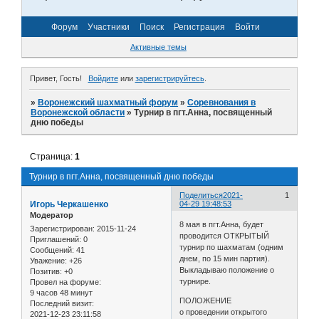
Форум
Участники
Поиск
Регистрация
Войти
Активные темы
Привет, Гость!
Войдите
или
зарегистрируйтесь
.
»
Воронежский шахматный форум
»
Соревнования в
Воронежской области
»
Турнир в пгт.Анна, посвященный
дню победы
Страница:
1
Турнир в пгт.Анна, посвященный дню победы
Поделиться
2021-
1
Игорь Черкашенко
04-29 19:48:53
Модератор
8 мая в пгт.Анна, будет
Зарегистрирован
: 2015-11-24
проводится ОТКРЫТЫЙ
Приглашений:
0
турнир по шахматам (одним
Сообщений:
41
днем, по 15 мин партия).
Уважение:
+26
Выкладываю положение о
Позитив:
+0
турнире.
Провел на форуме:
9 часов 48 минут
ПОЛОЖЕНИЕ
Последний визит:
о проведении открытого
2021-12-23 23:11:58