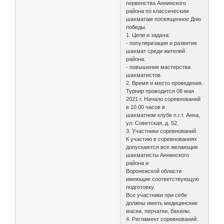
первенства Аннинского
района по классическим
шахматам посвященное Дню
победы.
1. Цели и задача:
- популяризация и развитие
шахмат среди жителей
района.
- повышение мастерства
шахматистов.
2. Время и место проведения.
Турнир проводится 08 мая
2021 г. Начало соревнований
в 10.00 часов в
шахматном клубе п.г.т. Анна,
ул. Советская, д. 52.
3. Участники соревнований.
К участию в соревнованиях
допускаются все желающие
шахматисты Аннинского
района и
Воронежской области
имеющие соответствующую
подготовку.
Все участники при себе
должны иметь медицинские
маски, перчатки, бахилы.
4. Регламент соревнований: