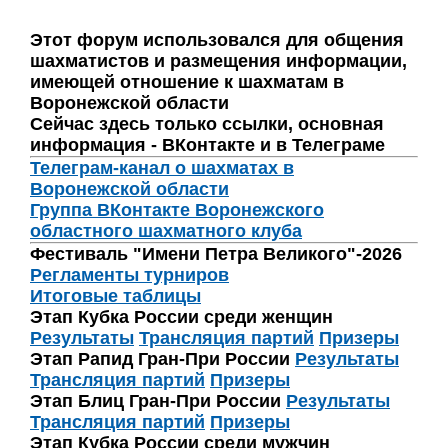
Этот форум использовался для общения
шахматистов и размещения информации,
имеющей отношение к шахматам в
Воронежской области
Сейчас здесь только ссылки, основная
информация - ВКонтакте и в Телеграме
Телеграм-канал о шахматах в
Воронежской области
Группа ВКонтакте Воронежского
областного шахматного клуба
Фестиваль "Имени Петра Великого"-2026
Регламенты турниров
Итоговые таблицы
Этап Кубка России среди женщин
Результаты
Трансляция партий
Призеры
Этап Рапид Гран-При России
Результаты
Трансляция партий
Призеры
Этап Блиц Гран-При России
Результаты
Трансляция партий
Призеры
Этап Кубка России среди мужчин