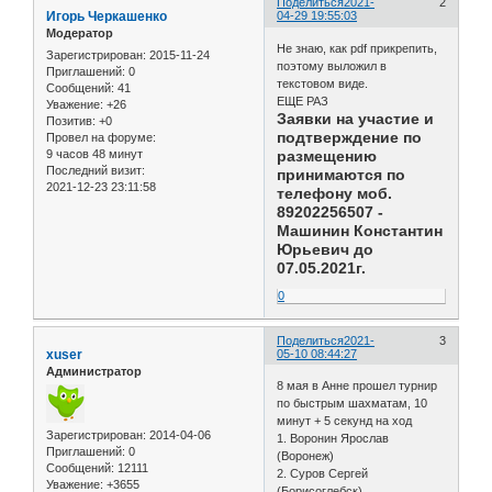
Поделиться
2021-
2
Игорь Черкашенко
04-29 19:55:03
Модератор
Не знаю, как pdf прикрепить,
Зарегистрирован
: 2015-11-24
поэтому выложил в
Приглашений:
0
текстовом виде.
Сообщений:
41
ЕЩЕ РАЗ
Уважение:
+26
Заявки на участие и
Позитив:
+0
подтверждение по
Провел на форуме:
9 часов 48 минут
размещению
Последний визит:
принимаются по
2021-12-23 23:11:58
телефону моб.
89202256507 -
Машинин Константин
Юрьевич до
07.05.2021г.
0
Поделиться
2021-
3
xuser
05-10 08:44:27
Администратор
8 мая в Анне прошел турнир
по быстрым шахматам, 10
минут + 5 секунд на ход
Зарегистрирован
: 2014-04-06
1. Воронин Ярослав
Приглашений:
0
(Воронеж)
Сообщений:
12111
2. Суров Сергей
Уважение:
+3655
(Борисоглебск)