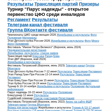
Результаты
Трансляция партий
Призеры
Турнир "Парус надежды" - открытое
первенство ЦФО среди инвалидов
Регламент
Результаты
Телеграм-канал фестиваля
Группа ВКонтакте фестиваля
Чемпионаты ЦФО среди женщин-2026
Жеребьевки и результаты
Фото
Положения
Материалы
Этап Детского кубка России-2026
Жеребьевки и результаты
Фото
Много
фото
Положение
Фестиваль "Имени Петра Великого" (Воронеж, июнь 2024)
Предварительная регистрация
Жеребьевки, результаты, списки заявок
Трансляция партий
Классика
Рапид
Блиц
Этап ДКР (Воронеж, май 2024)
Жеребьевки и результаты
Фестиваль Петровский (Воронеж, июнь 2023)
Telegram-канал
Группа
ВКонтакте
Этап Детского Кубка России 7-12 июня
Результаты
Трансляции
Регламент
Этап Рапид Гран-При России 13-14 июня
Результаты
Трансляции
Регламент
Этап Блиц Гран-При России 15 июня
Результаты
Трансляции
Регламент
Этап Кубка России 16-24 июня
Результаты
Трансляции
Регламент
Турнир Б 10-14 ноября
Жеребьевки и результаты
Положение
Актуальная
информация
Парус надежды 16-22 июня
Результаты
Положение
Блицтурнир 12 июня
Результаты
Судейский семинар
Список участников
Регистрация
Фестиваль Петровский (Воронеж, июнь 2022)
Анонс на сайте ФШР
Telegram-канал
Группа ВКонтакте
Форма для регистрации
Жеребьевки и результаты
Турнир A (10-17 июня)
Быстрые шахматы (18 июня)
Блицтурнир (19 июня)
Турнир B (20-26 июня)