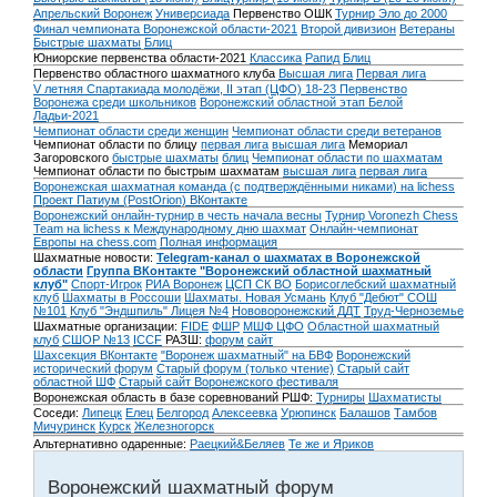
Апрельский Воронеж
Универсиада
Первенство ОШК
Турнир Эло до 2000
Финал чемпионата Воронежской области-2021
Второй дивизион
Ветераны
Быстрые шахматы
Блиц
Юниорские первенства области-2021
Классика
Рапид
Блиц
Первенство областного шахматного клуба
Высшая лига
Первая лига
V летняя Спартакиада молодёжи, II этап (ЦФО) 18-23
Первенство
Воронежа среди школьников
Воронежский областной этап Белой
Ладьи-2021
Чемпионат области среди женщин
Чемпионат области среди ветеранов
Чемпионат области по блицу
первая лига
высшая лига
Мемориал
Загоровского
быстрые шахматы
блиц
Чемпионат области по шахматам
Чемпионат области по быстрым шахматам
высшая лига
первая лига
Воронежская шахматная команда (с подтверждёнными никами) на lichess
Проект Патиум (PostOrion) ВКонтакте
Воронежский онлайн-турнир в честь начала весны
Турнир Voronezh Chess
Team на lichess к Международному дню шахмат
Онлайн-чемпионат
Европы на chess.com
Полная информация
Шахматные новости:
Telegram-канал о шахматах в Воронежской
области
Группа ВКонтакте "Воронежский областной шахматный
клуб"
Спорт-Игрок
РИА Воронеж
ЦСП СК ВО
Борисоглебский шахматный
клуб
Шахматы в Россоши
Шахматы. Новая Усмань
Клуб "Дебют" СОШ
№101
Клуб "Эндшпиль" Лицея №4
Нововоронежский ДДТ
Труд-Черноземье
Шахматные организации:
FIDE
ФШР
МШФ ЦФО
Областной шахматный
клуб
СШОР №13
ICCF
РАЗШ:
форум
сайт
Шахсекция ВКонтакте
"Воронеж шахматный" на БВФ
Воронежский
исторический форум
Cтарый форум (только чтение)
Старый сайт
областной ШФ
Старый сайт Воронежского фестиваля
Воронежская область в базе соревнований РШФ:
Турниры
Шахматисты
Соседи:
Липецк
Елец
Белгород
Алексеевка
Урюпинск
Балашов
Тамбов
Мичуринск
Курск
Железногорск
Альтернативно одаренные:
Раецкий&Беляев
Те же и Яриков
Воронежский шахматный форум