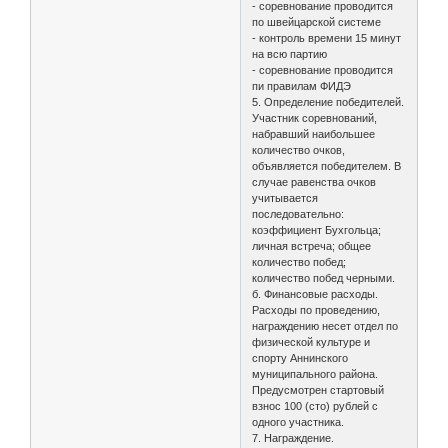
- соревнование проводится
по швейцарской системе
- контроль времени 15 минут
на всю партию
- соревнование проводится
пи правилам ФИДЭ
5. Определение победителей.
Участник соревнований,
набравший наибольшее
количество очков,
объявляется победителем. В
случае равенства очков
учитывается
последовательно:
коэффициент Бухгольца;
личная встреча; общее
количество побед;
количество побед черными.
б. Финансовые расходы.
Расходы по проведению,
награждению несет отдел по
физической культуре и
спорту Аннинского
муниципального района.
Предусмотрен стартовый
взнос 100 (сто) рублей с
одного участника.
7. Награждение.