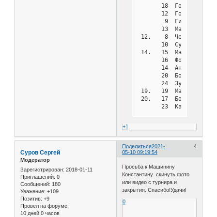
       18  Гордеев Илья
       12  Гордеев Леон
        9  Гиржадович  
       13  Машинина Ана
 12.    8  Черкашенко И
       10  Сушков      
 14.   15  Машкова     
       16  Фоменков    
       14  Антипов     
       20  Бородин     
       24  Зубков      
 19.   19  Машинин Конс
 20.   17  Бородина    
       23  Капустянский
 22.    7  Бахтин      
       22  Щипилов     
+1
Поделиться
2021-
4
Cуров Сергей
05-10 09:19:54
Модератор
Просьба к Машинину
Зарегистрирован
: 2018-01-11
Константину скинуть фото
Приглашений:
0
или видео с турнира и
Сообщений:
180
закрытия. Спасибо!Удачи!
Уважение:
+109
Позитив:
+9
0
Провел на форуме:
10 дней 0 часов