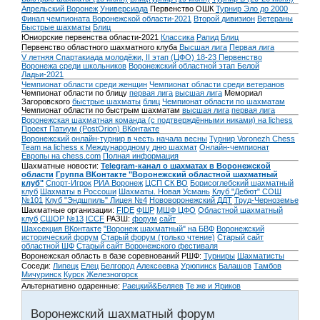
Апрельский Воронеж
Универсиада
Первенство ОШК
Турнир Эло до 2000
Финал чемпионата Воронежской области-2021
Второй дивизион
Ветераны
Быстрые шахматы
Блиц
Юниорские первенства области-2021
Классика
Рапид
Блиц
Первенство областного шахматного клуба
Высшая лига
Первая лига
V летняя Спартакиада молодёжи, II этап (ЦФО) 18-23
Первенство
Воронежа среди школьников
Воронежский областной этап Белой
Ладьи-2021
Чемпионат области среди женщин
Чемпионат области среди ветеранов
Чемпионат области по блицу
первая лига
высшая лига
Мемориал
Загоровского
быстрые шахматы
блиц
Чемпионат области по шахматам
Чемпионат области по быстрым шахматам
высшая лига
первая лига
Воронежская шахматная команда (с подтверждёнными никами) на lichess
Проект Патиум (PostOrion) ВКонтакте
Воронежский онлайн-турнир в честь начала весны
Турнир Voronezh Chess
Team на lichess к Международному дню шахмат
Онлайн-чемпионат
Европы на chess.com
Полная информация
Шахматные новости:
Telegram-канал о шахматах в Воронежской
области
Группа ВКонтакте "Воронежский областной шахматный
клуб"
Спорт-Игрок
РИА Воронеж
ЦСП СК ВО
Борисоглебский шахматный
клуб
Шахматы в Россоши
Шахматы. Новая Усмань
Клуб "Дебют" СОШ
№101
Клуб "Эндшпиль" Лицея №4
Нововоронежский ДДТ
Труд-Черноземье
Шахматные организации:
FIDE
ФШР
МШФ ЦФО
Областной шахматный
клуб
СШОР №13
ICCF
РАЗШ:
форум
сайт
Шахсекция ВКонтакте
"Воронеж шахматный" на БВФ
Воронежский
исторический форум
Cтарый форум (только чтение)
Старый сайт
областной ШФ
Старый сайт Воронежского фестиваля
Воронежская область в базе соревнований РШФ:
Турниры
Шахматисты
Соседи:
Липецк
Елец
Белгород
Алексеевка
Урюпинск
Балашов
Тамбов
Мичуринск
Курск
Железногорск
Альтернативно одаренные:
Раецкий&Беляев
Те же и Яриков
Воронежский шахматный форум