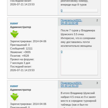
Последний визит:
рейтинговому номеру,
2026-07-21 14:23:53
впереди еще 8 туров
0
Поделиться
2021-
2
xuser
04-28 11:02:48
Администратор
После 7 туров у Владимира
Шумского 3.5 очка
Интересно, что в соперники
Зарегистрирован
: 2014-04-06
ему доставались почти
Приглашений:
0
исключительно женщины
Сообщений:
12111
0
Уважение:
+3655
Позитив:
+4528
Провел на форуме:
7 месяцев 3 дня
Последний визит:
2026-07-21 14:23:53
Поделиться
2021-
3
xuser
04-30 12:41:23
Администратор
В итоге Владимир Шумский
набрал 4.5 очка из 9 и занял
место в середине турнирной
Зарегистрирован
: 2014-04-06
таблицы (как и был по
Приглашений:
0