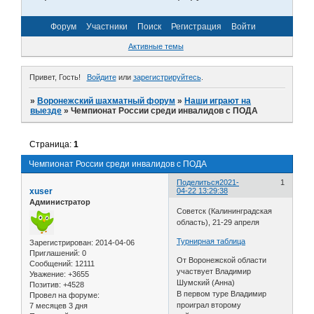
Форум
Участники
Поиск
Регистрация
Войти
Активные темы
Привет, Гость!
Войдите
или
зарегистрируйтесь
.
»
Воронежский шахматный форум
»
Наши играют на
выезде
»
Чемпионат России среди инвалидов с ПОДА
Страница:
1
Чемпионат России среди инвалидов с ПОДА
Поделиться
2021-
1
xuser
04-22 13:29:38
Администратор
Советск (Калининградская
область), 21-29 апреля
Турнирная таблица
Зарегистрирован
: 2014-04-06
Приглашений:
0
От Воронежской области
Сообщений:
12111
участвует Владимир
Уважение:
+3655
Шумский (Анна)
Позитив:
+4528
В первом туре Владимир
Провел на форуме:
проиграл второму
7 месяцев 3 дня