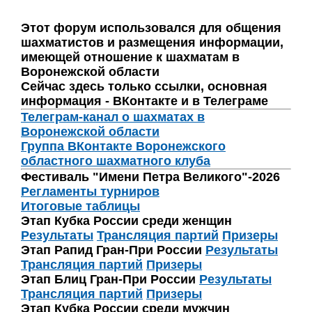
Этот форум использовался для общения
шахматистов и размещения информации,
имеющей отношение к шахматам в
Воронежской области
Сейчас здесь только ссылки, основная
информация - ВКонтакте и в Телеграме
Телеграм-канал о шахматах в
Воронежской области
Группа ВКонтакте Воронежского
областного шахматного клуба
Фестиваль "Имени Петра Великого"-2026
Регламенты турниров
Итоговые таблицы
Этап Кубка России среди женщин
Результаты
Трансляция партий
Призеры
Этап Рапид Гран-При России
Результаты
Трансляция партий
Призеры
Этап Блиц Гран-При России
Результаты
Трансляция партий
Призеры
Этап Кубка России среди мужчин