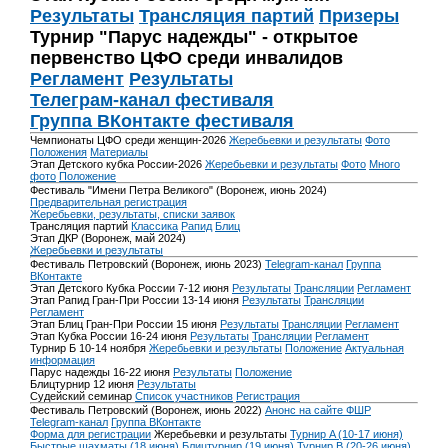
Результаты
Трансляция партий
Призеры
Турнир "Парус надежды" - открытое
первенство ЦФО среди инвалидов
Регламент
Результаты
Телеграм-канал фестиваля
Группа ВКонтакте фестиваля
Чемпионаты ЦФО среди женщин-2026
Жеребьевки и результаты
Фото
Положения
Материалы
Этап Детского кубка России-2026
Жеребьевки и результаты
Фото
Много
фото
Положение
Фестиваль "Имени Петра Великого" (Воронеж, июнь 2024)
Предварительная регистрация
Жеребьевки, результаты, списки заявок
Трансляция партий
Классика
Рапид
Блиц
Этап ДКР (Воронеж, май 2024)
Жеребьевки и результаты
Фестиваль Петровский (Воронеж, июнь 2023)
Telegram-канал
Группа
ВКонтакте
Этап Детского Кубка России 7-12 июня
Результаты
Трансляции
Регламент
Этап Рапид Гран-При России 13-14 июня
Результаты
Трансляции
Регламент
Этап Блиц Гран-При России 15 июня
Результаты
Трансляции
Регламент
Этап Кубка России 16-24 июня
Результаты
Трансляции
Регламент
Турнир Б 10-14 ноября
Жеребьевки и результаты
Положение
Актуальная
информация
Парус надежды 16-22 июня
Результаты
Положение
Блицтурнир 12 июня
Результаты
Судейский семинар
Список участников
Регистрация
Фестиваль Петровский (Воронеж, июнь 2022)
Анонс на сайте ФШР
Telegram-канал
Группа ВКонтакте
Форма для регистрации
Жеребьевки и результаты
Турнир A (10-17 июня)
Быстрые шахматы (18 июня)
Блицтурнир (19 июня)
Турнир B (20-26 июня)