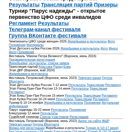
Результаты
Трансляция партий
Призеры
Турнир "Парус надежды" - открытое
первенство ЦФО среди инвалидов
Регламент
Результаты
Телеграм-канал фестиваля
Группа ВКонтакте фестиваля
Чемпионаты ЦФО среди женщин-2026
Жеребьевки и результаты
Фото
Положения
Материалы
Этап Детского кубка России-2026
Жеребьевки и результаты
Фото
Много
фото
Положение
Фестиваль "Имени Петра Великого" (Воронеж, июнь 2024)
Предварительная регистрация
Жеребьевки, результаты, списки заявок
Трансляция партий
Классика
Рапид
Блиц
Этап ДКР (Воронеж, май 2024)
Жеребьевки и результаты
Фестиваль Петровский (Воронеж, июнь 2023)
Telegram-канал
Группа
ВКонтакте
Этап Детского Кубка России 7-12 июня
Результаты
Трансляции
Регламент
Этап Рапид Гран-При России 13-14 июня
Результаты
Трансляции
Регламент
Этап Блиц Гран-При России 15 июня
Результаты
Трансляции
Регламент
Этап Кубка России 16-24 июня
Результаты
Трансляции
Регламент
Турнир Б 10-14 ноября
Жеребьевки и результаты
Положение
Актуальная
информация
Парус надежды 16-22 июня
Результаты
Положение
Блицтурнир 12 июня
Результаты
Судейский семинар
Список участников
Регистрация
Фестиваль Петровский (Воронеж, июнь 2022)
Анонс на сайте ФШР
Telegram-канал
Группа ВКонтакте
Форма для регистрации
Жеребьевки и результаты
Турнир A (10-17 июня)
Быстрые шахматы (18 июня)
Блицтурнир (19 июня)
Турнир B (20-26 июня)