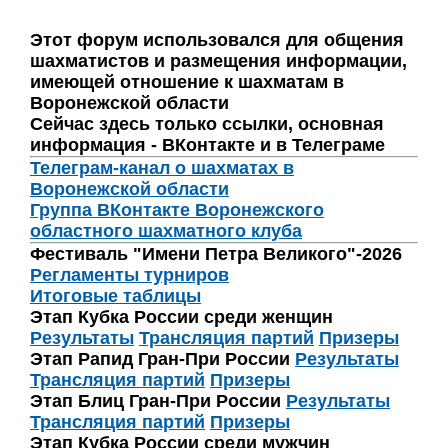
Этот форум использовался для общения
шахматистов и размещения информации,
имеющей отношение к шахматам в
Воронежской области
Сейчас здесь только ссылки, основная
информация - ВКонтакте и в Телеграме
Телеграм-канал о шахматах в
Воронежской области
Группа ВКонтакте Воронежского
областного шахматного клуба
Фестиваль "Имени Петра Великого"-2026
Регламенты турниров
Итоговые таблицы
Этап Кубка России среди женщин
Результаты
Трансляция партий
Призеры
Этап Рапид Гран-При России
Результаты
Трансляция партий
Призеры
Этап Блиц Гран-При России
Результаты
Трансляция партий
Призеры
Этап Кубка России среди мужчин