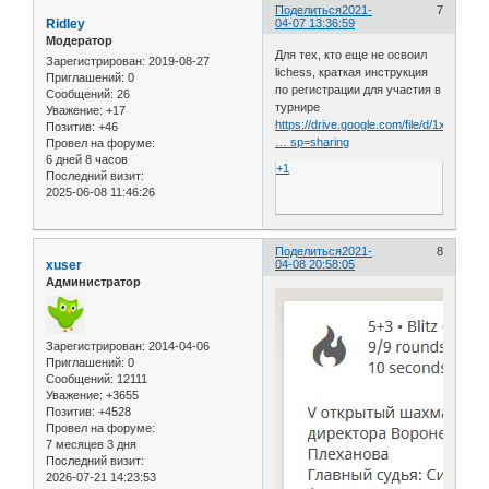
Поделиться
2021-
7
Ridley
04-07 13:36:59
Модератор
Для тех, кто еще не освоил
Зарегистрирован
: 2019-08-27
lichess, краткая инструкция
Приглашений:
0
по регистрации для участия в
Сообщений:
26
турнире
Уважение:
+17
https://drive.google.com/file/d/1xpRR12
Позитив:
+46
… sp=sharing
Провел на форуме:
6 дней 8 часов
+1
Последний визит:
2025-06-08 11:46:26
Поделиться
2021-
8
xuser
04-08 20:58:05
Администратор
Зарегистрирован
: 2014-04-06
Приглашений:
0
Сообщений:
12111
Уважение:
+3655
Позитив:
+4528
Провел на форуме:
7 месяцев 3 дня
Последний визит:
2026-07-21 14:23:53