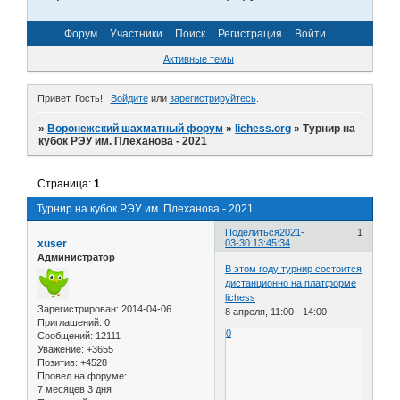
Форум
Участники
Поиск
Регистрация
Войти
Активные темы
Привет, Гость!
Войдите
или
зарегистрируйтесь
.
»
Воронежский шахматный форум
»
lichess.org
»
Турнир на
кубок РЭУ им. Плеханова - 2021
Страница:
1
Турнир на кубок РЭУ им. Плеханова - 2021
Поделиться
2021-
1
xuser
03-30 13:45:34
Администратор
В этом году турнир состоится
дистанционно на платформе
lichess
Зарегистрирован
: 2014-04-06
8 апреля, 11:00 - 14:00
Приглашений:
0
0
Сообщений:
12111
Уважение:
+3655
Позитив:
+4528
Провел на форуме:
7 месяцев 3 дня