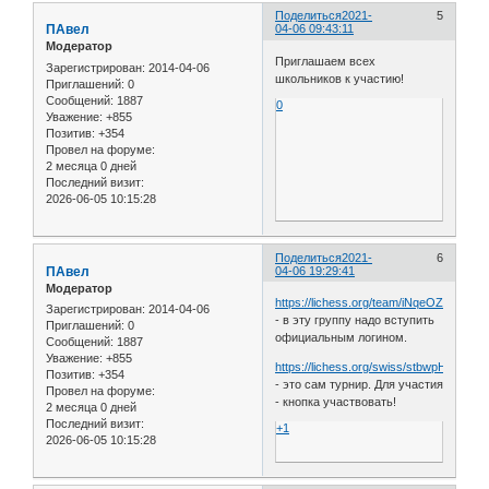
Поделиться
2021-
5
ПАвел
04-06 09:43:11
Модератор
Приглашаем всех
Зарегистрирован
: 2014-04-06
школьников к участию!
Приглашений:
0
Сообщений:
1887
0
Уважение:
+855
Позитив:
+354
Провел на форуме:
2 месяца 0 дней
Последний визит:
2026-06-05 10:15:28
Поделиться
2021-
6
ПАвел
04-06 19:29:41
Модератор
https://lichess.org/team/iNqeOZ1N
Зарегистрирован
: 2014-04-06
- в эту группу надо вступить
Приглашений:
0
официальным логином.
Сообщений:
1887
Уважение:
+855
https://lichess.org/swiss/stbwpHNx
Позитив:
+354
- это сам турнир. Для участия
Провел на форуме:
- кнопка участвовать!
2 месяца 0 дней
Последний визит:
+1
2026-06-05 10:15:28