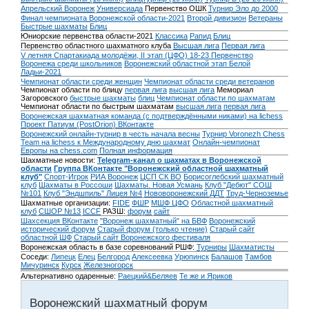
Апрельский Воронеж
Универсиада
Первенство ОШК
Турнир Эло до 2000
Финал чемпионата Воронежской области-2021
Второй дивизион
Ветераны
Быстрые шахматы
Блиц
Юниорские первенства области-2021
Классика
Рапид
Блиц
Первенство областного шахматного клуба
Высшая лига
Первая лига
V летняя Спартакиада молодёжи, II этап (ЦФО) 18-23
Первенство
Воронежа среди школьников
Воронежский областной этап Белой
Ладьи-2021
Чемпионат области среди женщин
Чемпионат области среди ветеранов
Чемпионат области по блицу
первая лига
высшая лига
Мемориал
Загоровского
быстрые шахматы
блиц
Чемпионат области по шахматам
Чемпионат области по быстрым шахматам
высшая лига
первая лига
Воронежская шахматная команда (с подтверждёнными никами) на lichess
Проект Патиум (PostOrion) ВКонтакте
Воронежский онлайн-турнир в честь начала весны
Турнир Voronezh Chess
Team на lichess к Международному дню шахмат
Онлайн-чемпионат
Европы на chess.com
Полная информация
Шахматные новости:
Telegram-канал о шахматах в Воронежской
области
Группа ВКонтакте "Воронежский областной шахматный
клуб"
Спорт-Игрок
РИА Воронеж
ЦСП СК ВО
Борисоглебский шахматный
клуб
Шахматы в Россоши
Шахматы. Новая Усмань
Клуб "Дебют" СОШ
№101
Клуб "Эндшпиль" Лицея №4
Нововоронежский ДДТ
Труд-Черноземье
Шахматные организации:
FIDE
ФШР
МШФ ЦФО
Областной шахматный
клуб
СШОР №13
ICCF
РАЗШ:
форум
сайт
Шахсекция ВКонтакте
"Воронеж шахматный" на БВФ
Воронежский
исторический форум
Cтарый форум (только чтение)
Старый сайт
областной ШФ
Старый сайт Воронежского фестиваля
Воронежская область в базе соревнований РШФ:
Турниры
Шахматисты
Соседи:
Липецк
Елец
Белгород
Алексеевка
Урюпинск
Балашов
Тамбов
Мичуринск
Курск
Железногорск
Альтернативно одаренные:
Раецкий&Беляев
Те же и Яриков
Воронежский шахматный форум