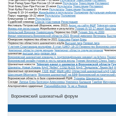
Этап Детского Кубка России 7-12 июня
Результаты
Трансляции
Регламент
Этап Рапид Гран-При России 13-14 июня
Результаты
Трансляции
Регламент
Этап Блиц Гран-При России 15 июня
Результаты
Трансляции
Регламент
Этап Кубка России 16-24 июня
Результаты
Трансляции
Регламент
Турнир Б 10-14 ноября
Жеребьевки и результаты
Положение
Актуальная информ
Парус надежды 16-22 июня
Результаты
Положение
Блицтурнир 12 июня
Результаты
Судейский семинар
Список участников
Регистрация
Фестиваль Петровский (Воронеж, июнь 2022)
Анонс на сайте ФШР
Telegram-кана
Форма для регистрации
Жеребьевки и результаты
Турнир A (10-17 июня)
Быстрые
Апрельский Воронеж
Универсиада
Первенство ОШК
Турнир Эло до 2000
Финал чемпионата Воронежской области-2021
Второй дивизион
Ветераны
Быстр
Юниорские первенства области-2021
Классика
Рапид
Блиц
Первенство областного шахматного клуба
Высшая лига
Первая лига
V летняя Спартакиада молодёжи, II этап (ЦФО) 18-23
Первенство Воронежа сред
Чемпионат области среди женщин
Чемпионат области среди ветеранов
Чемпиона
шахматам
высшая лига
первая лига
Воронежская шахматная команда (с подтверждёнными никами) на lichess
Проект
Воронежский онлайн-турнир в честь начала весны
Турнир Voronezh Chess Team 
Шахматные новости:
Telegram-канал о шахматах в Воронежской области
Гр
Шахматы. Новая Усмань
Клуб "Дебют" СОШ №101
Клуб "Эндшпиль" Лицея №4
Н
Шахматные организации:
FIDE
ФШР
МШФ ЦФО
Областной шахматный клуб
СШО
Шахсекция ВКонтакте
"Воронеж шахматный" на БВФ
Воронежский исторический
Воронежская область в базе соревнований РШФ:
Турниры
Шахматисты
Соседи:
Липецк
Елец
Белгород
Алексеевка
Урюпинск
Балашов
Тамбов
Мичуринс
Альтернативно одаренные:
Раецкий&Беляев
Те же и Яриков
Воронежский шахматный форум