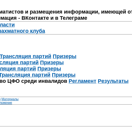
матистов и размещения информации, имеющей о
мация - ВКонтакте и в Телеграме
бласти
шахматного клуба
Трансляция партий
Призеры
сляция партий
Призеры
ляция партий
Призеры
Трансляция партий
Призеры
тво ЦФО среди инвалидов
Регламент
Результаты
я
Материалы
ложение