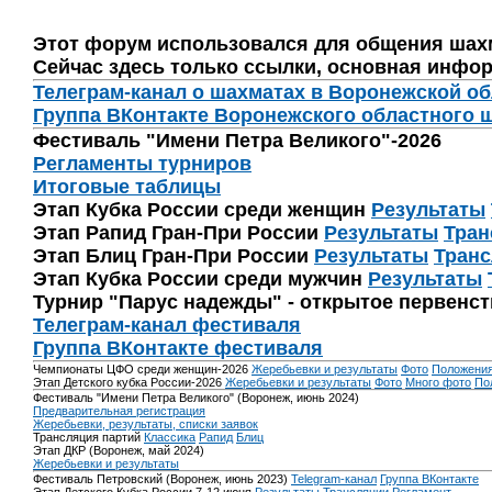
Этот форум использовался для общения шах
Сейчас здесь только ссылки, основная инфор
Телеграм-канал о шахматах в Воронежской о
Группа ВКонтакте Воронежского областного 
Фестиваль "Имени Петра Великого"-2026
Регламенты турниров
Итоговые таблицы
Этап Кубка России среди женщин
Результаты
Этап Рапид Гран-При России
Результаты
Тран
Этап Блиц Гран-При России
Результаты
Транс
Этап Кубка России среди мужчин
Результаты
Турнир "Парус надежды" - открытое первенс
Телеграм-канал фестиваля
Группа ВКонтакте фестиваля
Чемпионаты ЦФО среди женщин-2026
Жеребьевки и результаты
Фото
Положени
Этап Детского кубка России-2026
Жеребьевки и результаты
Фото
Много фото
По
Фестиваль "Имени Петра Великого" (Воронеж, июнь 2024)
Предварительная регистрация
Жеребьевки, результаты, списки заявок
Трансляция партий
Классика
Рапид
Блиц
Этап ДКР (Воронеж, май 2024)
Жеребьевки и результаты
Фестиваль Петровский (Воронеж, июнь 2023)
Telegram-канал
Группа ВКонтакте