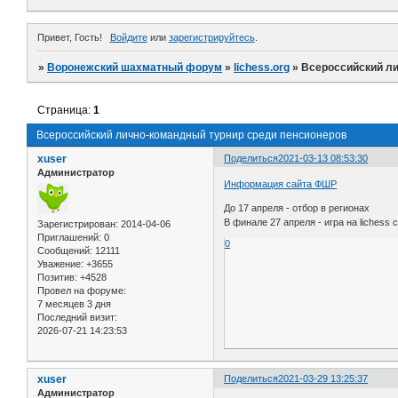
Привет, Гость!
Войдите
или
зарегистрируйтесь
.
»
Воронежский шахматный форум
»
lichess.org
»
Всероссийский ли
Страница:
1
Всероссийский лично-командный турнир среди пенсионеров
xuser
Поделиться
2021-03-13 08:53:30
Администратор
Информация сайта ФШР
До 17 апреля - отбор в регионах
В финале 27 апреля - игра на liches
Зарегистрирован
: 2014-04-06
Приглашений:
0
0
Сообщений:
12111
Уважение:
+3655
Позитив:
+4528
Провел на форуме:
7 месяцев 3 дня
Последний визит:
2026-07-21 14:23:53
xuser
Поделиться
2021-03-29 13:25:37
Администратор