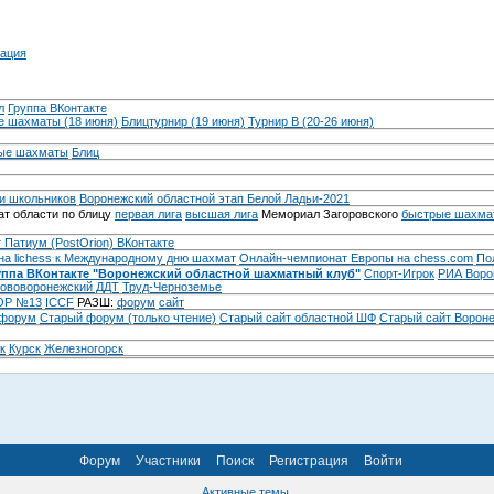
ация
л
Группа ВКонтакте
 шахматы (18 июня)
Блицтурнир (19 июня)
Турнир B (20-26 июня)
ые шахматы
Блиц
и школьников
Воронежский областной этап Белой Ладьи-2021
т области по блицу
первая лига
высшая лига
Мемориал Загоровского
быстрые шахма
 Патиум (PostOrion) ВКонтакте
на lichess к Международному дню шахмат
Онлайн-чемпионат Европы на chess.com
По
уппа ВКонтакте "Воронежский областной шахматный клуб"
Спорт-Игрок
РИА Воро
ововоронежский ДДТ
Труд-Черноземье
Р №13
ICCF
РАЗШ:
форум
сайт
 форум
Cтарый форум (только чтение)
Старый сайт областной ШФ
Старый сайт Ворон
к
Курск
Железногорск
Форум
Участники
Поиск
Регистрация
Войти
Активные темы