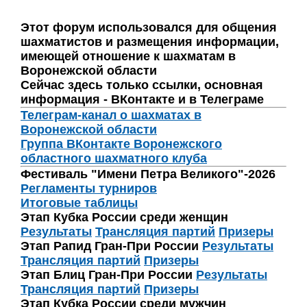
Этот форум использовался для общения
шахматистов и размещения информации,
имеющей отношение к шахматам в
Воронежской области
Сейчас здесь только ссылки, основная
информация - ВКонтакте и в Телеграме
Телеграм-канал о шахматах в
Воронежской области
Группа ВКонтакте Воронежского
областного шахматного клуба
Фестиваль "Имени Петра Великого"-2026
Регламенты турниров
Итоговые таблицы
Этап Кубка России среди женщин
Результаты
Трансляция партий
Призеры
Этап Рапид Гран-При России
Результаты
Трансляция партий
Призеры
Этап Блиц Гран-При России
Результаты
Трансляция партий
Призеры
Этап Кубка России среди мужчин