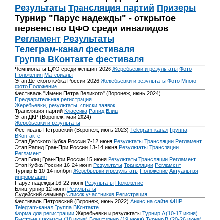
Результаты
Трансляция партий
Призеры
Турнир "Парус надежды" - открытое
первенство ЦФО среди инвалидов
Регламент
Результаты
Телеграм-канал фестиваля
Группа ВКонтакте фестиваля
Чемпионаты ЦФО среди женщин-2026
Жеребьевки и результаты
Фото
Положения
Материалы
Этап Детского кубка России-2026
Жеребьевки и результаты
Фото
Много
фото
Положение
Фестиваль "Имени Петра Великого" (Воронеж, июнь 2024)
Предварительная регистрация
Жеребьевки, результаты, списки заявок
Трансляция партий
Классика
Рапид
Блиц
Этап ДКР (Воронеж, май 2024)
Жеребьевки и результаты
Фестиваль Петровский (Воронеж, июнь 2023)
Telegram-канал
Группа
ВКонтакте
Этап Детского Кубка России 7-12 июня
Результаты
Трансляции
Регламент
Этап Рапид Гран-При России 13-14 июня
Результаты
Трансляции
Регламент
Этап Блиц Гран-При России 15 июня
Результаты
Трансляции
Регламент
Этап Кубка России 16-24 июня
Результаты
Трансляции
Регламент
Турнир Б 10-14 ноября
Жеребьевки и результаты
Положение
Актуальная
информация
Парус надежды 16-22 июня
Результаты
Положение
Блицтурнир 12 июня
Результаты
Судейский семинар
Список участников
Регистрация
Фестиваль Петровский (Воронеж, июнь 2022)
Анонс на сайте ФШР
Telegram-канал
Группа ВКонтакте
Форма для регистрации
Жеребьевки и результаты
Турнир A (10-17 июня)
Быстрые шахматы (18 июня)
Блицтурнир (19 июня)
Турнир B (20-26 июня)