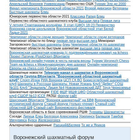
Апрельский Воронеж
Универсиада
Первенство ОШК
Турнир Эло до 2000
Финал чемпионата Воронежской области-2021
Второй дивизион
Ветераны
Быстрые шахматы
Блиц
Юниорские первенства области-2021
Классика
Рапид
Блиц
Первенство областного шахматного клуба
Высшая лига
Первая лига
V летняя Спартакиада молодёжи, II этап (ЦФО) 18-23
Первенство
Воронежа среди школьников
Воронежский областной этап Белой
Ладьи-2021
Чемпионат области среди женщин
Чемпионат области среди ветеранов
Чемпионат области по блицу
первая лига
высшая лига
Мемориал
Загоровского
быстрые шахматы
блиц
Чемпионат области по шахматам
Чемпионат области по быстрым шахматам
высшая лига
первая лига
Воронежская шахматная команда (с подтверждёнными никами) на lichess
Проект Патиум (PostOrion) ВКонтакте
Воронежский онлайн-турнир в честь начала весны
Турнир Voronezh Chess
Team на lichess к Международному дню шахмат
Онлайн-чемпионат
Европы на chess.com
Полная информация
Шахматные новости:
Telegram-канал о шахматах в Воронежской
области
Группа ВКонтакте "Воронежский областной шахматный
клуб"
Спорт-Игрок
РИА Воронеж
ЦСП СК ВО
Борисоглебский шахматный
клуб
Шахматы в Россоши
Шахматы. Новая Усмань
Клуб "Дебют" СОШ
№101
Клуб "Эндшпиль" Лицея №4
Нововоронежский ДДТ
Труд-Черноземье
Шахматные организации:
FIDE
ФШР
МШФ ЦФО
Областной шахматный
клуб
СШОР №13
ICCF
РАЗШ:
форум
сайт
Шахсекция ВКонтакте
"Воронеж шахматный" на БВФ
Воронежский
исторический форум
Cтарый форум (только чтение)
Старый сайт
областной ШФ
Старый сайт Воронежского фестиваля
Воронежская область в базе соревнований РШФ:
Турниры
Шахматисты
Соседи:
Липецк
Елец
Белгород
Алексеевка
Урюпинск
Балашов
Тамбов
Мичуринск
Курск
Железногорск
Альтернативно одаренные:
Раецкий&Беляев
Те же и Яриков
Воронежский шахматный форум