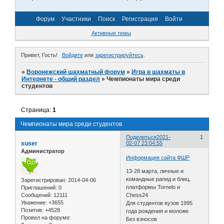
Форум
Участники
Поиск
Регистрация
Войти
Активные темы
Привет, Гость!
Войдите
или
зарегистрируйтесь
.
»
Воронежский шахматный форум
»
Игра в шахматы в
Интернете - общий раздел
»
Чемпионаты мира среди
студентов
Страница:
1
Чемпионаты мира среди студентов
Поделиться
2021-
1
xuser
02-07 23:04:55
Администратор
Информация сайта ФШР
13-28 марта, личные и
командные рапид и блиц,
Зарегистрирован
: 2014-04-06
платформы Tornelo и
Приглашений:
0
Сообщений:
12111
Chess24
Уважение:
+3655
Для студентов вузов 1995
Позитив:
+4528
года рождения и моложе
Провел на форуме:
Без взносов