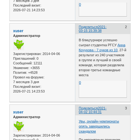
7 месяцев 3 дня
0
Последний визит:
2026-07-21 14:23:53
Поделиться
2021-
2
xuser
03-15 15:39:38
Администратор
В блицтурнире успешно
сыграл студентка РГСУ
Анна
Кочукова - 7 очков из 10
, 27-й
Зарегистрирован
: 2014-04-06
результат из 240 участников
Приглашений:
0
в группе и лучший в своей
Сообщений:
12111
команде, которая разделила
Уважение:
+3655
второе-третье командные
Позитив:
+4528
места
Провел на форуме:
7 месяцев 3 дня
0
Последний визит:
2026-07-21 14:23:53
Поделиться
2021-
3
xuser
04-02 10:44:31
Администратор
Увы, онлайн-чемпионаты
опять завершились
скандалом
Зарегистрирован
: 2014-04-06
По непонятным причинам
Приглашений:
0