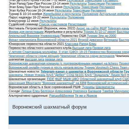
Этап Детского Кубка России 7-12 июня
Результаты
Трансляции
Регламент
Этап Рапид Гран-При России 13-14 июня
Результаты
Трансляции
Регламент
Этап Блиц Гран-При России 15 июня
Результаты
Трансляции
Регламент
Этап Кубка России 16-24 июня
Результаты
Трансляции
Регламент
Турнир Б 10-14 ноября
Жеребьевки и результаты
Положение
Актуальная информ
Парус надежды 16-22 июня
Результаты
Положение
Блицтурнир 12 июня
Результаты
Судейский семинар
Список участников
Регистрация
Фестиваль Петровский (Воронеж, июнь 2022)
Анонс на сайте ФШР
Telegram-кана
Форма для регистрации
Жеребьевки и результаты
Турнир A (10-17 июня)
Быстрые
Апрельский Воронеж
Универсиада
Первенство ОШК
Турнир Эло до 2000
Финал чемпионата Воронежской области-2021
Второй дивизион
Ветераны
Быстр
Юниорские первенства области-2021
Классика
Рапид
Блиц
Первенство областного шахматного клуба
Высшая лига
Первая лига
V летняя Спартакиада молодёжи, II этап (ЦФО) 18-23
Первенство Воронежа сред
Чемпионат области среди женщин
Чемпионат области среди ветеранов
Чемпиона
шахматам
высшая лига
первая лига
Воронежская шахматная команда (с подтверждёнными никами) на lichess
Проект
Воронежский онлайн-турнир в честь начала весны
Турнир Voronezh Chess Team 
Шахматные новости:
Telegram-канал о шахматах в Воронежской области
Гр
Шахматы. Новая Усмань
Клуб "Дебют" СОШ №101
Клуб "Эндшпиль" Лицея №4
Н
Шахматные организации:
FIDE
ФШР
МШФ ЦФО
Областной шахматный клуб
СШО
Шахсекция ВКонтакте
"Воронеж шахматный" на БВФ
Воронежский исторический
Воронежская область в базе соревнований РШФ:
Турниры
Шахматисты
Соседи:
Липецк
Елец
Белгород
Алексеевка
Урюпинск
Балашов
Тамбов
Мичуринс
Альтернативно одаренные:
Раецкий&Беляев
Те же и Яриков
Воронежский шахматный форум