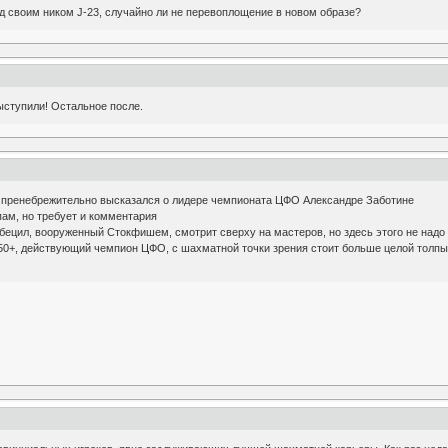
д своим ником J-23, случайно ли не перевоплощение в новом образе?
ыступили! Остальное после.
 пренебрежительно высказался о лидере чемпионата ЦФО Александре Заботине
ам, но требует и комментария
бецил, вооруженный Стокфишем, смотрит сверху на мастеров, но здесь этого не надо
50+, действующий чемпион ЦФО, с шахматной точки зрения стоит больше целой толпы та