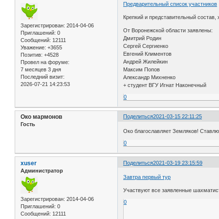
Предварительный список участников
Крепкий и представительный состав, 
Зарегистрирован
: 2014-04-06
От Воронежской области заявлены:
Приглашений:
0
Дмитрий Родин
Сообщений:
12111
Сергей Сергиенко
Уважение:
+3655
Евгений Климентов
Позитив:
+4528
Андрей Жилейкин
Провел на форуме:
Максим Попов
7 месяцев 3 дня
Последний визит:
Александр Михненко
2026-07-21 14:23:53
+ студент ВГУ Игнат Наконечный
0
Око мармонов
Поделиться
2021-03-15 22:11:25
Гость
Око благославляет Земляков! Ставлю 
0
xuser
Поделиться
2021-03-19 23:15:59
Администратор
Завтра первый тур
Участвуют все заявленные шахматис
Зарегистрирован
: 2014-04-06
0
Приглашений:
0
Сообщений:
12111