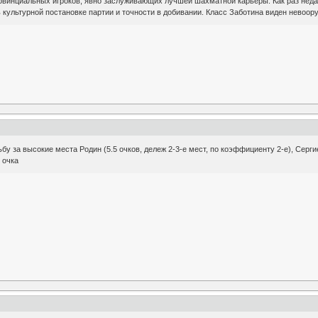
овинциальных игроков, явно заслуживающих лучшей шахматной карьеры. Как раз недав
 культурной постановке партии и точности в добивании. Класс Заботина виден невоор
бу за высокие места Родин (5.5 очков, дележ 2-3-е мест, по коэффициенту 2-е), Сергие
 очка