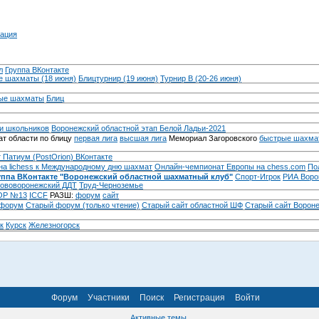
ация
л
Группа ВКонтакте
 шахматы (18 июня)
Блицтурнир (19 июня)
Турнир B (20-26 июня)
ые шахматы
Блиц
и школьников
Воронежский областной этап Белой Ладьи-2021
т области по блицу
первая лига
высшая лига
Мемориал Загоровского
быстрые шахма
 Патиум (PostOrion) ВКонтакте
на lichess к Международному дню шахмат
Онлайн-чемпионат Европы на chess.com
По
уппа ВКонтакте "Воронежский областной шахматный клуб"
Спорт-Игрок
РИА Воро
ововоронежский ДДТ
Труд-Черноземье
Р №13
ICCF
РАЗШ:
форум
сайт
 форум
Cтарый форум (только чтение)
Старый сайт областной ШФ
Старый сайт Ворон
к
Курск
Железногорск
Форум
Участники
Поиск
Регистрация
Войти
Активные темы