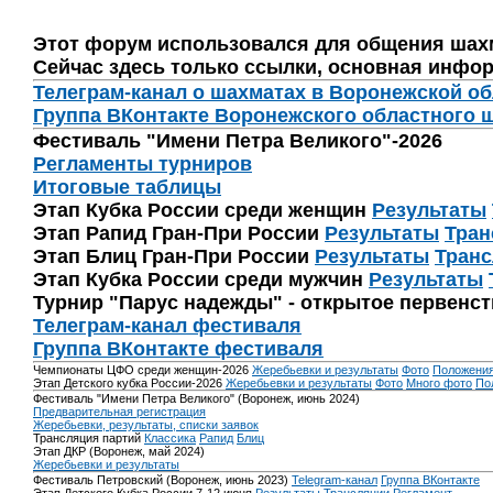
Этот форум использовался для общения шах
Сейчас здесь только ссылки, основная инфор
Телеграм-канал о шахматах в Воронежской о
Группа ВКонтакте Воронежского областного 
Фестиваль "Имени Петра Великого"-2026
Регламенты турниров
Итоговые таблицы
Этап Кубка России среди женщин
Результаты
Этап Рапид Гран-При России
Результаты
Тран
Этап Блиц Гран-При России
Результаты
Транс
Этап Кубка России среди мужчин
Результаты
Турнир "Парус надежды" - открытое первенс
Телеграм-канал фестиваля
Группа ВКонтакте фестиваля
Чемпионаты ЦФО среди женщин-2026
Жеребьевки и результаты
Фото
Положени
Этап Детского кубка России-2026
Жеребьевки и результаты
Фото
Много фото
По
Фестиваль "Имени Петра Великого" (Воронеж, июнь 2024)
Предварительная регистрация
Жеребьевки, результаты, списки заявок
Трансляция партий
Классика
Рапид
Блиц
Этап ДКР (Воронеж, май 2024)
Жеребьевки и результаты
Фестиваль Петровский (Воронеж, июнь 2023)
Telegram-канал
Группа ВКонтакте