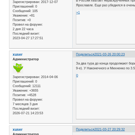
В России хватает нераскрученных пр
Зарегистрирован
: 2017-12-07
Ярославле. Еще раз убедился в очень
Приглашений:
0
Сообщений:
105
+1
Уважение:
+81
Позитив:
+0
Провел на форуме:
2 дня 22 часа
Последний визит:
2023-04-27 17:27:51
xuser
Поделиться
2021-03-26 20:00:23
Администратор
За два тура до конца продолжают борь
9-е). У Наконечного и Михненко по 3.5
0
Зарегистрирован
: 2014-04-06
Приглашений:
0
Сообщений:
12111
Уважение:
+3655
Позитив:
+4528
Провел на форуме:
7 месяцев 3 дня
Последний визит:
2026-07-21 14:23:53
xuser
Поделиться
2021-03-27 20:29:32
Администратор