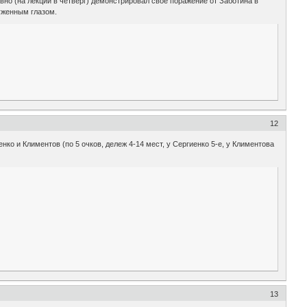
но (на лекции в четверг) демонстрировал свое поражение от Заботина в
уженным глазом.
12
нко и Климентов (по 5 очков, дележ 4-14 мест, у Сергиенко 5-е, у Климентова
13