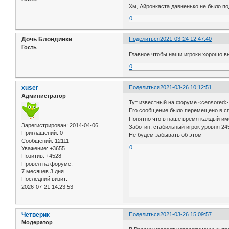
Хм, Айронкаста давненько не было по
0
Дочь Блондинки
Поделиться
2021-03-24 12:47:40
Гость
Главное чтобы наши игроки хорошо в
0
xuser
Поделиться
2021-03-26 10:12:51
Администратор
Тут известный на форуме <censored>
Его сообщение было перемещено в сп
Понятно что в наше время каждый им
Зарегистрирован
: 2014-04-06
Заботин, стабильный игрок уровня 24
Приглашений:
0
Не будем забывать об этом
Сообщений:
12111
0
Уважение:
+3655
Позитив:
+4528
Провел на форуме:
7 месяцев 3 дня
Последний визит:
2026-07-21 14:23:53
Четверик
Поделиться
2021-03-26 15:09:57
Модератор