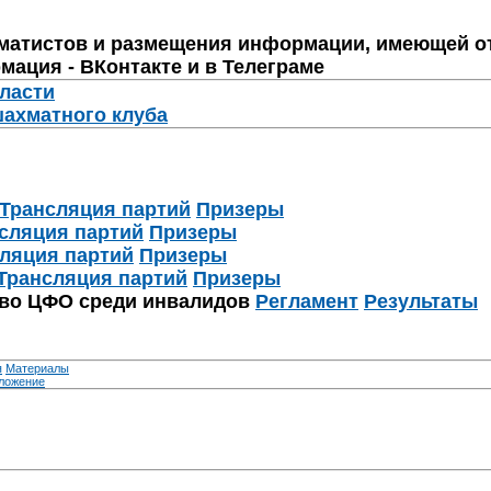
матистов и размещения информации, имеющей о
мация - ВКонтакте и в Телеграме
бласти
шахматного клуба
Трансляция партий
Призеры
сляция партий
Призеры
ляция партий
Призеры
Трансляция партий
Призеры
тво ЦФО среди инвалидов
Регламент
Результаты
я
Материалы
ложение