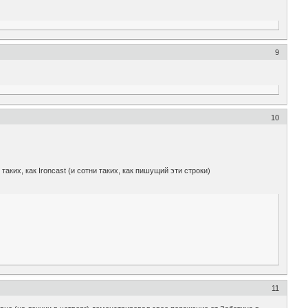
9
10
ких, как Ironcast (и сотни таких, как пишущий эти строки)
11