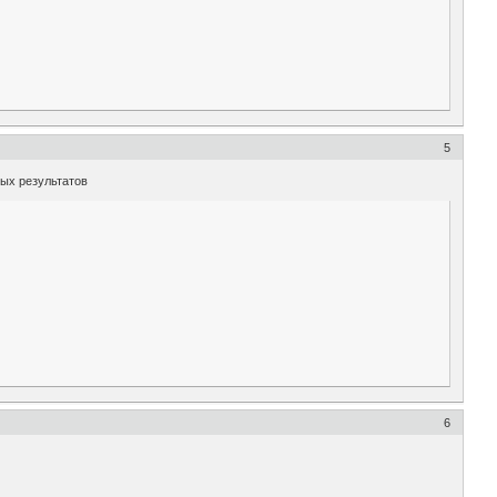
5
ных результатов
6