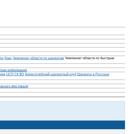
ты
блиц
Чемпионат области по шахматам
Чемпионат области по быстрым
лная информация
неж
ЦСП СК ВО
Борисоглебский шахматный клуб
Шахматы в Россоши
ежского фестиваля