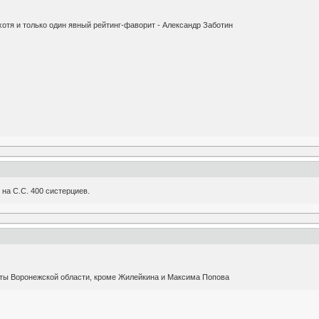
хотя и только один явный рейтинг-фаворит - Александр Заботин
на С.С. 400 систерциев.
ты Воронежской области, кроме Жилейкина и Максима Попова