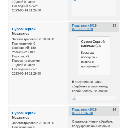
10 дней 0 часов
Последний визит:
2023-06-14 21:29:50
Поделиться
2021-
13
Cуров Сергей
02-21 19:10:29
Модератор
Зарегистрирован
: 2018-01-11
Cуров Сергей
Приглашений:
0
написал(а):
Сообщений:
180
Уважение:
+109
Команда
Позитив:
+9
победила и
Провел на форуме:
вышла в
10 дней 0 часов
полуфинал!!
Последний визит:
2023-06-14 21:29:50
В полуфинале наши
сбербанки играют между
собой!Болеем за Женю!!
+1
Поделиться
2021-
14
Cуров Сергей
02-21 19:47:30
Модератор
Оказалось Женин сбербанк
Зарегистрирован
: 2018-01-11
полуукраинский.Вот они и
Приглашений:
0