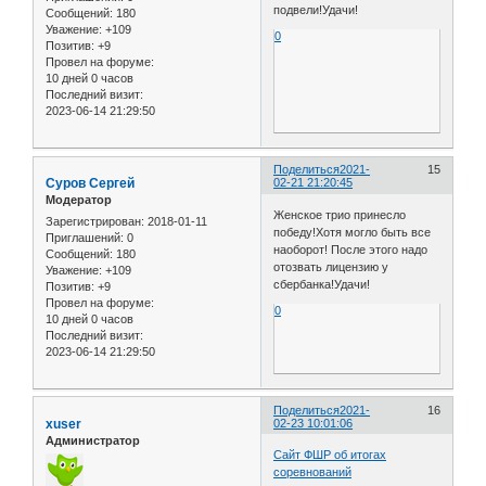
подвели!Удачи!
Сообщений:
180
Уважение:
+109
0
Позитив:
+9
Провел на форуме:
10 дней 0 часов
Последний визит:
2023-06-14 21:29:50
Поделиться
2021-
15
Cуров Сергей
02-21 21:20:45
Модератор
Женское трио принесло
Зарегистрирован
: 2018-01-11
победу!Хотя могло быть все
Приглашений:
0
наоборот! После этого надо
Сообщений:
180
отозвать лицензию у
Уважение:
+109
сбербанка!Удачи!
Позитив:
+9
Провел на форуме:
0
10 дней 0 часов
Последний визит:
2023-06-14 21:29:50
Поделиться
2021-
16
xuser
02-23 10:01:06
Администратор
Сайт ФШР об итогах
соревнований