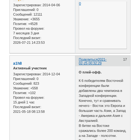
0
Зарегистрирован
: 2014-04-06
Приглашений:
0
Сообщений:
12111
Уважение:
+3655
Позитив:
+4528
Провел на форуме:
7 месяцев 3 дня
Последний визит:
2026-07-21 14:23:53
Поделиться
2021-
17
a1h8
02-25 00:32:29
Активный участник
О плей-офф.
Зарегистрирован
: 2014-12-04
Приглашений:
0
К 6 победителям Восточной
Сообщений:
823
конференции были
Уважение:
+558
добавлены два чемпиона в
Позитив:
+102
Западной конференции.
Провел на форуме:
Конечно, тут и сравнивать
15 дней 1 час
нечего - Восток это Европа и
Последний визит:
большая часть Азии, а Запад
2021-05-18 08:13:58
- Америка и дальняя Азия с
Австралией.
В битве на Востоке
сражались более 200 команд,
а на Западе - полсотни.