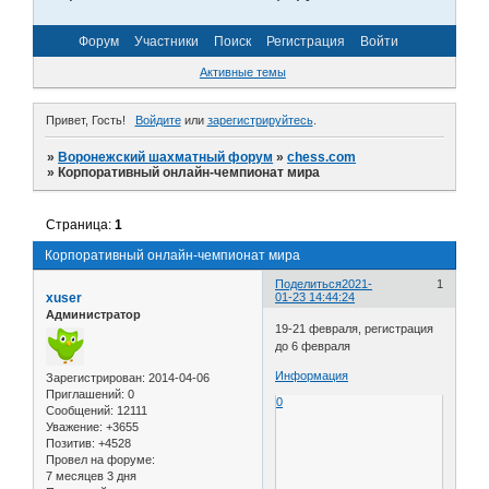
Форум
Участники
Поиск
Регистрация
Войти
Активные темы
Привет, Гость!
Войдите
или
зарегистрируйтесь
.
»
Воронежский шахматный форум
»
chess.com
»
Корпоративный онлайн-чемпионат мира
Страница:
1
Корпоративный онлайн-чемпионат мира
Поделиться
2021-
1
xuser
01-23 14:44:24
Администратор
19-21 февраля, регистрация
до 6 февраля
Информация
Зарегистрирован
: 2014-04-06
Приглашений:
0
0
Сообщений:
12111
Уважение:
+3655
Позитив:
+4528
Провел на форуме:
7 месяцев 3 дня