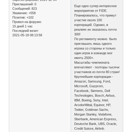
Приглашений:
0
Еще одно супер интересное
Сообщений:
823
мероприятие от FIDE.
Уважение:
+558
Планировалось, что примут
Позитив:
+102
участие около 100
Провел на форуме:
корпораций. Однако, в
15 дней 1 час
реалиях их оказалось почти
Последний визит:
300!
2021-05-18 08:13:58
По регламенту можно было
приглашать лишь одного
игрока со стороны и только
один игрок в команде мог
иметь 2500+.
Масштабы чемпионата
впечатляют - полторы тысячи
участников из почти 80 стран!
Крупнейшие корпорации -
Amazon, Samsung, Ford,
Microsoft, Gazprom,
Facebook, Siemens, Dell
Technologies, Bosch, Airbus,
IBM, Boeing, Sony, Intel,
ArcelorMittal, Equinor, HP,
Twitter, Goldman Sachs,
Morgan Stanley, Vodafone,
Sberbank, American Express,
Deutsche Bank, UBS, Oracle,
Credit Suisse, Airbnb.