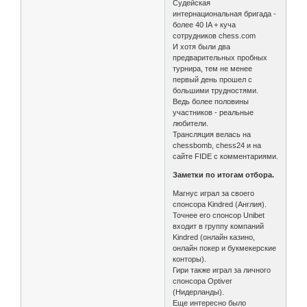
Судейская
интернациональная бригада -
более 40 IA + куча
сотрудников chess.com
И хотя были два
предварительных пробных
турнира, тем не менее
первый день прошел с
большими трудностями.
Ведь более половины
участников - реальные
любители.
Трансляция велась на
chessbomb, chess24 и на
сайте FIDE с комментариями.
Заметки по итогам отбора.
Магнус играл за своего
спонсора Kindred (Англия).
Точнее его спонсор Unibet
входит в группу компаний
Kindred (онлайн казино,
онлайн покер и букмекерские
конторы).
Гири также играл за личного
спонсора Optiver
(Нидерланды).
Еще интересно было