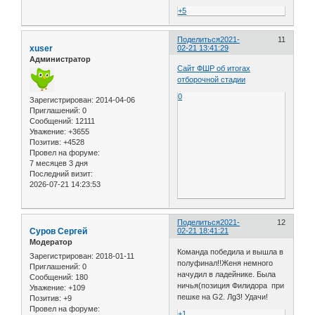
+5
Поделиться
2021-
11
xuser
02-21 13:41:29
Администратор
Сайт ФШР об итогах
отборочной стадии
0
Зарегистрирован
: 2014-04-06
Приглашений:
0
Сообщений:
12111
Уважение:
+3655
Позитив:
+4528
Провел на форуме:
7 месяцев 3 дня
Последний визит:
2026-07-21 14:23:53
Поделиться
2021-
12
Cуров Сергей
02-21 18:41:21
Модератор
Команда победила и вышла в
Зарегистрирован
: 2018-01-11
полуфинал!!Женя немного
Приглашений:
0
начудил в ладейнике. Была
Сообщений:
180
ничья(позиция Филидора при
Уважение:
+109
пешке на G2. Лg3! Удачи!
Позитив:
+9
Провел на форуме:
+1