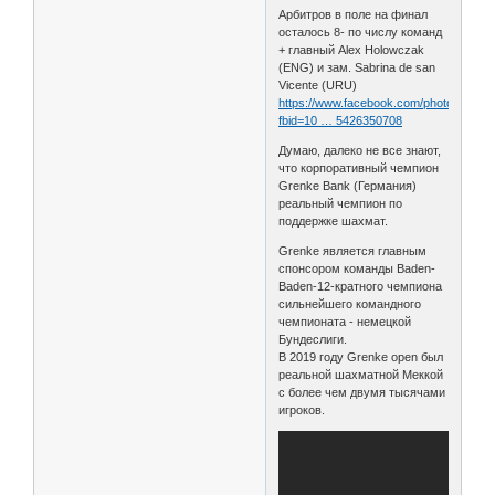
Арбитров в поле на финал
осталось 8- по числу команд
+ главный Alex Holowczak
(ENG) и зам. Sabrina de san
Vicente (URU)
https://www.facebook.com/photo/?
fbid=10 … 5426350708
Думаю, далеко не все знают,
что корпоративный чемпион
Grenke Bank (Германия)
реальный чемпион по
поддержке шахмат.
Grenke является главным
спонсором команды Baden-
Baden-12-кратного чемпиона
сильнейшего командного
чемпионата - немецкой
Бундеслиги.
В 2019 году Grenke open был
реальной шахматной Меккой
с более чем двумя тысячами
игроков.