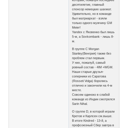
десятилетие, главный
спонсор немецких шахмат.
Удивительно, но в команде
был матриархат - взяли
только одного мужчину GM
Meier!
Yandex с Яковенко был лишь
5-м, а Sovkombank - лишь 8-
м.
В группе С Morgan
Stanley(Венгрия) также без
проблем стал первым.
У них, пожалуй, самый
ровный состав - 4IM +WGM.
Наши старые друзья-
соперники из Саратова
(Rosseti Volga) боролись
отлично и закончили на 4-м
месте.
Совсем одиноко в слабой
команде из Индии смотрелся
Sarin Nihal.
О группе D, в которой играли
Кретов и Карлсен см.выше.
В итоге Kindred - 13-й, а
профсоюзный Сбер завтра в