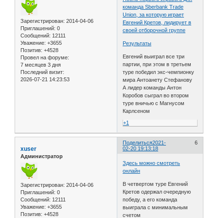
команда Sberbank Trade
Union, за которую играет
Зарегистрирован
: 2014-04-06
Евгений Кретов, лидирует в
Приглашений:
0
своей отборочной группе
Сообщений:
12111
Уважение:
+3655
Результаты
Позитив:
+4528
Евгений выиграл все три
Провел на форуме:
партии, при этом в третьем
7 месяцев 3 дня
Последний визит:
туре победил экс-чемпионку
2026-07-21 14:23:53
мира Антоанету Стефанову
А лидер команды Антон
Коробов сыграл во втором
туре вничью с Магнусом
Карлсеном
+1
Поделиться
2021-
6
xuser
02-20 19:13:18
Администратор
Здесь можно смотреть
онлайн
В четвертом туре Евгений
Зарегистрирован
: 2014-04-06
Кретов одержал очередную
Приглашений:
0
Сообщений:
12111
победу, а его команда
Уважение:
+3655
выиграла с минимальным
Позитив:
+4528
счетом