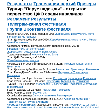
Результаты
Трансляция партий
Призеры
Турнир "Парус надежды" - открытое
первенство ЦФО среди инвалидов
Регламент
Результаты
Телеграм-канал фестиваля
Группа ВКонтакте фестиваля
Чемпионаты ЦФО среди женщин-2026
Жеребьевки и результаты
Фото
Положения
Материалы
Этап Детского кубка России-2026
Жеребьевки и результаты
Фото
Много
фото
Положение
Фестиваль "Имени Петра Великого" (Воронеж, июнь 2024)
Предварительная регистрация
Жеребьевки, результаты, списки заявок
Трансляция партий
Классика
Рапид
Блиц
Этап ДКР (Воронеж, май 2024)
Жеребьевки и результаты
Фестиваль Петровский (Воронеж, июнь 2023)
Telegram-канал
Группа
ВКонтакте
Этап Детского Кубка России 7-12 июня
Результаты
Трансляции
Регламент
Этап Рапид Гран-При России 13-14 июня
Результаты
Трансляции
Регламент
Этап Блиц Гран-При России 15 июня
Результаты
Трансляции
Регламент
Этап Кубка России 16-24 июня
Результаты
Трансляции
Регламент
Турнир Б 10-14 ноября
Жеребьевки и результаты
Положение
Актуальная
информация
Парус надежды 16-22 июня
Результаты
Положение
Блицтурнир 12 июня
Результаты
Судейский семинар
Список участников
Регистрация
Фестиваль Петровский (Воронеж, июнь 2022)
Анонс на сайте ФШР
Telegram-канал
Группа ВКонтакте
Форма для регистрации
Жеребьевки и результаты
Турнир A (10-17 июня)
Быстрые шахматы (18 июня)
Блицтурнир (19 июня)
Турнир B (20-26 июня)