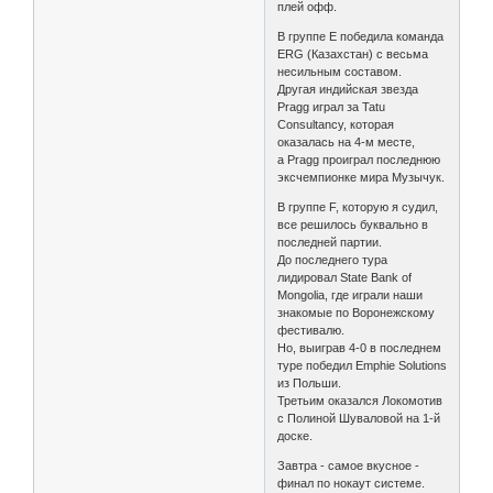
плей офф.
В группе E победила команда
ERG (Казахстан) с весьма
несильным составом.
Другая индийская звезда
Pragg играл за Tatu
Consultancy, которая
оказалась на 4-м месте,
а Рragg проиграл последнюю
эксчемпионке мира Музычук.
В группе F, которую я судил,
все решилось буквально в
последней партии.
До последнего тура
лидировал State Bank of
Mongolia, где играли наши
знакомые по Воронежскому
фестивалю.
Но, выиграв 4-0 в последнем
туре победил Emphie Solutions
из Польши.
Третьим оказался Локомотив
с Полиной Шуваловой на 1-й
доске.
Завтра - самое вкусное -
финал по нокаут системе.