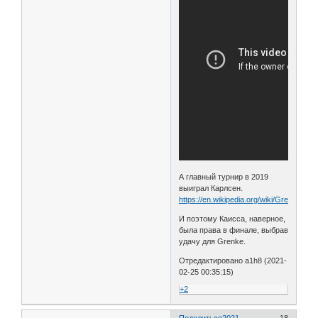
А главный турнир в 2019
выиграл Карлсен.
https://en.wikipedia.org/wiki/Grenke_C
И поэтому Каисса, наверное,
была права в финале, выбрав
удачу для Grenke.
Отредактировано a1h8 (2021-
02-25 00:35:15)
+2