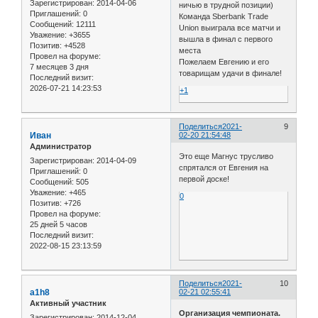
Зарегистрирован
: 2014-04-06
ничью в трудной позиции)
Приглашений:
0
Команда Sberbank Trade
Сообщений:
12111
Union выиграла все матчи и
Уважение:
+3655
вышла в финал с первого
Позитив:
+4528
места
Провел на форуме:
Пожелаем Евгению и его
7 месяцев 3 дня
товарищам удачи в финале!
Последний визит:
2026-07-21 14:23:53
+1
Поделиться
2021-
9
Иван
02-20 21:54:48
Администратор
Это еще Магнус трусливо
Зарегистрирован
: 2014-04-09
спрятался от Евгения на
Приглашений:
0
первой доске!
Сообщений:
505
Уважение:
+465
0
Позитив:
+726
Провел на форуме:
25 дней 5 часов
Последний визит:
2022-08-15 23:13:59
Поделиться
2021-
10
a1h8
02-21 02:55:41
Активный участник
Организация чемпионата.
Зарегистрирован
: 2014-12-04