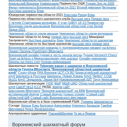
Апрельский Воронеж
Универсиада
Первенство ОШК
Турнир Эло до 2000
Финал чемпионата Воронежской области-2021
Второй дивизион
Ветераны
Быстрые шахматы
Блиц
Юниорские первенства области-2021
Классика
Рапид
Блиц
Первенство областного шахматного клуба
Высшая лига
Первая лига
V летняя Спартакиада молодёжи, II этап (ЦФО) 18-23
Первенство
Воронежа среди школьников
Воронежский областной этап Белой
Ладьи-2021
Чемпионат области среди женщин
Чемпионат области среди ветеранов
Чемпионат области по блицу
первая лига
высшая лига
Мемориал
Загоровского
быстрые шахматы
блиц
Чемпионат области по шахматам
Чемпионат области по быстрым шахматам
высшая лига
первая лига
Воронежская шахматная команда (с подтверждёнными никами) на lichess
Проект Патиум (PostOrion) ВКонтакте
Воронежский онлайн-турнир в честь начала весны
Турнир Voronezh Chess
Team на lichess к Международному дню шахмат
Онлайн-чемпионат
Европы на chess.com
Полная информация
Шахматные новости:
Telegram-канал о шахматах в Воронежской
области
Группа ВКонтакте "Воронежский областной шахматный
клуб"
Спорт-Игрок
РИА Воронеж
ЦСП СК ВО
Борисоглебский шахматный
клуб
Шахматы в Россоши
Шахматы. Новая Усмань
Клуб "Дебют" СОШ
№101
Клуб "Эндшпиль" Лицея №4
Нововоронежский ДДТ
Труд-Черноземье
Шахматные организации:
FIDE
ФШР
МШФ ЦФО
Областной шахматный
клуб
СШОР №13
ICCF
РАЗШ:
форум
сайт
Шахсекция ВКонтакте
"Воронеж шахматный" на БВФ
Воронежский
исторический форум
Cтарый форум (только чтение)
Старый сайт
областной ШФ
Старый сайт Воронежского фестиваля
Воронежская область в базе соревнований РШФ:
Турниры
Шахматисты
Соседи:
Липецк
Елец
Белгород
Алексеевка
Урюпинск
Балашов
Тамбов
Мичуринск
Курск
Железногорск
Альтернативно одаренные:
Раецкий&Беляев
Те же и Яриков
Воронежский шахматный форум