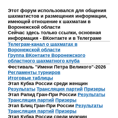
Этот форум использовался для общения
шахматистов и размещения информации,
имеющей отношение к шахматам в
Воронежской области
Сейчас здесь только ссылки, основная
информация - ВКонтакте и в Телеграме
Телеграм-канал о шахматах в
Воронежской области
Группа ВКонтакте Воронежского
областного шахматного клуба
Фестиваль "Имени Петра Великого"-2026
Регламенты турниров
Итоговые таблицы
Этап Кубка России среди женщин
Результаты
Трансляция партий
Призеры
Этап Рапид Гран-При России
Результаты
Трансляция партий
Призеры
Этап Блиц Гран-При России
Результаты
Трансляция партий
Призеры
Этап Кубка России среди мужчин