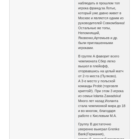
наблюдать в прошлом топ
игрока француза Лотье,
который уже давно живет в
Москве и является одним из
руководителей Совкомбанка!
Остальные же топы,
Непомнящий,
Яковенко,Артемьев и др.
были приглашенными
игроками.
В группе А фаворит всего
чемпионата Сбер легко
вышел в плейофф,
оторвавшись на целый матч
от 2-го места (Пулково).
А 3-е место у польской
команды Probit (торговля
криптой!). При этом 3 игрока
из семьи Iolanta Zawadska!
Много лет назад Иоланта
стала чемпионкой мира до 18
и во многом, благодаря
работе с Кисловым М.А.
Группу В достаточно
уверенно выиграл Grenke
Bank(Германия),
который, пожалуй последнее