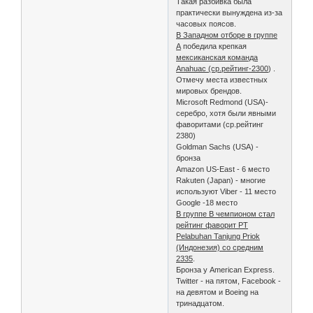
Такая разбивка была
практически вынуждена из-за
часовых поясов.
В Западном отборе в группе
А
победила крепкая
мексиканская команда
Anahuac (ср.рейтинг-2300
) .
Отмечу места известных
мировых брендов.
Microsoft Redmond (USA)-
серебро, хотя были явными
фаворитами (ср.рейтинг
2380)
Goldman Sachs (USA) -
бронза
Amazon US-East - 6 место
Rakuten (Japan) - многие
используют Viber - 11 место
Google -18 место
В группе В чемпионом стал
рейтинг фаворит PT
Pelabuhan Tanjung Priok
(Индонезия) со средним
2335
.
Бронза у American Express.
Twitter - на пятом, Facebook -
на девятом и Boeing на
тринадцатом.