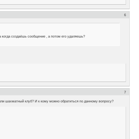
6
а когда создаёшь сообщение , а потом его удаляешь?
7
или шахматный клуб? И к кому можно обратиться по данному вопросу?