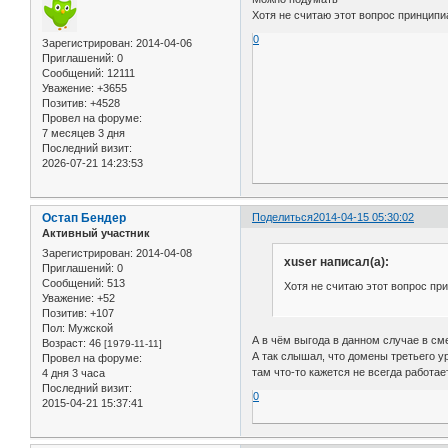
Хотя не считаю этот вопрос принципи
0
Зарегистрирован
: 2014-04-06
Приглашений:
0
Сообщений:
12111
Уважение:
+3655
Позитив:
+4528
Провел на форуме:
7 месяцев 3 дня
Последний визит:
2026-07-21 14:23:53
Остап Бендер
Поделиться
2014-04-15 05:30:02
Активный участник
Зарегистрирован
: 2014-04-08
xuser написал(а):
Приглашений:
0
Сообщений:
513
Хотя не считаю этот вопрос пр
Уважение:
+52
Позитив:
+107
Пол:
Мужской
А в чём выгода в данном случае в см
Возраст:
46
[1979-11-11]
А так слышал, что домены третьего 
Провел на форуме:
там что-то кажется не всегда работае
4 дня 3 часа
Последний визит:
0
2015-04-21 15:37:41