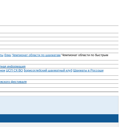
ты
блиц
Чемпионат области по шахматам
Чемпионат области по быстрым
лная информация
неж
ЦСП СК ВО
Борисоглебский шахматный клуб
Шахматы в Россоши
ежского фестиваля