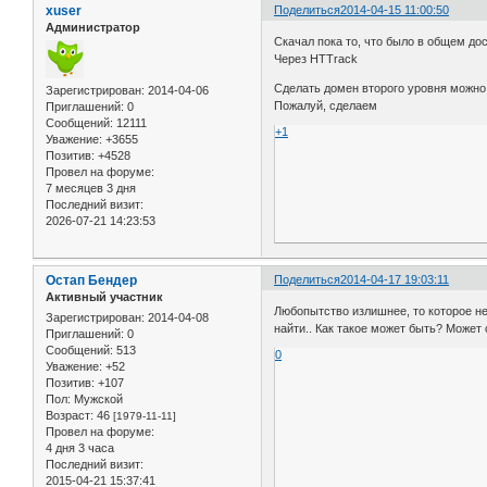
xuser
Поделиться
2014-04-15 11:00:50
Администратор
Скачал пока то, что было в общем дос
Через HTTrack
Сделать домен второго уровня можно,
Зарегистрирован
: 2014-04-06
Пожалуй, сделаем
Приглашений:
0
Сообщений:
12111
+1
Уважение:
+3655
Позитив:
+4528
Провел на форуме:
7 месяцев 3 дня
Последний визит:
2026-07-21 14:23:53
Остап Бендер
Поделиться
2014-04-17 19:03:11
Активный участник
Любопытство излишнее, то которое не
Зарегистрирован
: 2014-04-08
найти.. Как такое может быть? Может
Приглашений:
0
Сообщений:
513
0
Уважение:
+52
Позитив:
+107
Пол:
Мужской
Возраст:
46
[1979-11-11]
Провел на форуме:
4 дня 3 часа
Последний визит:
2015-04-21 15:37:41