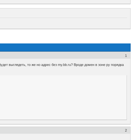
1
удет выглядеть, то же но адрес без my.bb.ru? Вроде домен в зоне ру порядка
2