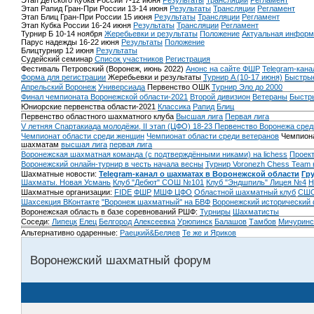
Этап Детского Кубка России 7-12 июня
Результаты
Трансляции
Регламент
Этап Рапид Гран-При России 13-14 июня
Результаты
Трансляции
Регламент
Этап Блиц Гран-При России 15 июня
Результаты
Трансляции
Регламент
Этап Кубка России 16-24 июня
Результаты
Трансляции
Регламент
Турнир Б 10-14 ноября
Жеребьевки и результаты
Положение
Актуальная информ
Парус надежды 16-22 июня
Результаты
Положение
Блицтурнир 12 июня
Результаты
Судейский семинар
Список участников
Регистрация
Фестиваль Петровский (Воронеж, июнь 2022)
Анонс на сайте ФШР
Telegram-кана
Форма для регистрации
Жеребьевки и результаты
Турнир A (10-17 июня)
Быстрые
Апрельский Воронеж
Универсиада
Первенство ОШК
Турнир Эло до 2000
Финал чемпионата Воронежской области-2021
Второй дивизион
Ветераны
Быстр
Юниорские первенства области-2021
Классика
Рапид
Блиц
Первенство областного шахматного клуба
Высшая лига
Первая лига
V летняя Спартакиада молодёжи, II этап (ЦФО) 18-23
Первенство Воронежа сред
Чемпионат области среди женщин
Чемпионат области среди ветеранов
Чемпиона
шахматам
высшая лига
первая лига
Воронежская шахматная команда (с подтверждёнными никами) на lichess
Проект
Воронежский онлайн-турнир в честь начала весны
Турнир Voronezh Chess Team 
Шахматные новости:
Telegram-канал о шахматах в Воронежской области
Гр
Шахматы. Новая Усмань
Клуб "Дебют" СОШ №101
Клуб "Эндшпиль" Лицея №4
Н
Шахматные организации:
FIDE
ФШР
МШФ ЦФО
Областной шахматный клуб
СШО
Шахсекция ВКонтакте
"Воронеж шахматный" на БВФ
Воронежский исторический
Воронежская область в базе соревнований РШФ:
Турниры
Шахматисты
Соседи:
Липецк
Елец
Белгород
Алексеевка
Урюпинск
Балашов
Тамбов
Мичуринс
Альтернативно одаренные:
Раецкий&Беляев
Те же и Яриков
Воронежский шахматный форум