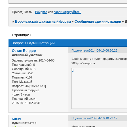
Привет, Гость!
Войдите
или
зарегистрируйтесь
.
»
Воронежский шахматный форум
»
Сообщения администрации
»
В
Страница:
1
Вопросы к администрации
Остап Бендер
Поделиться
2014-04-10 06:20:26
Активный участник
Шеф, меня тут пункт кредиты заинтере
Зарегистрирован
: 2014-04-08
200 р обойдётся.
Приглашений:
0
Сообщений:
513
0
Уважение:
+52
Позитив:
+107
Пол:
Мужской
Возраст:
46
[1979-11-11]
Провел на форуме:
4 дня 3 часа
Последний визит:
2015-04-21 15:37:41
xuser
Поделиться
2014-04-10 10:23:19
Администратор
Можно подумать