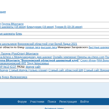
ация
л
Группа ВКонтакте
 шахматы (18 июня)
Блицтурнир (19 июня)
Турнир B (20-26 июня)
ые шахматы
Блиц
и школьников
Воронежский областной этап Белой Ладьи-2021
т области по блицу
первая лига
высшая лига
Мемориал Загоровского
быстрые шахма
 Патиум (PostOrion) ВКонтакте
на lichess к Международному дню шахмат
Онлайн-чемпионат Европы на chess.com
По
уппа ВКонтакте "Воронежский областной шахматный клуб"
Спорт-Игрок
РИА Воро
ововоронежский ДДТ
Труд-Черноземье
Р №13
ICCF
РАЗШ:
форум
сайт
 форум
Cтарый форум (только чтение)
Старый сайт областной ШФ
Старый сайт Ворон
к
Курск
Железногорск
Форум
Участники
Поиск
Регистрация
Войти
Активные темы