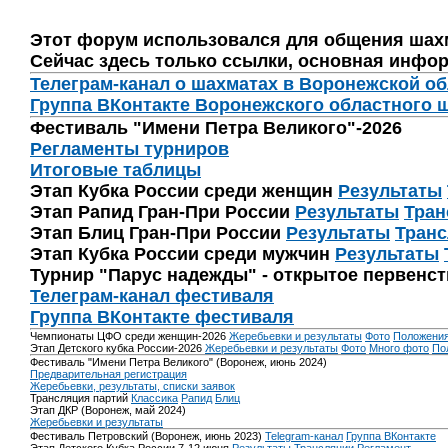
Этот форум использовался для общения шах
Сейчас здесь только ссылки, основная инфор
Телеграм-канал о шахматах в Воронежской о
Группа ВКонтакте Воронежского областного 
Фестиваль "Имени Петра Великого"-2026
Регламенты турниров
Итоговые таблицы
Этап Кубка России среди женщин
Результаты
Этап Рапид Гран-При России
Результаты
Тран
Этап Блиц Гран-При России
Результаты
Транс
Этап Кубка России среди мужчин
Результаты
Турнир "Парус надежды" - открытое первенс
Телеграм-канал фестиваля
Группа ВКонтакте фестиваля
Чемпионаты ЦФО среди женщин-2026
Жеребьевки и результаты
Фото
Положени
Этап Детского кубка России-2026
Жеребьевки и результаты
Фото
Много фото
По
Фестиваль "Имени Петра Великого" (Воронеж, июнь 2024)
Предварительная регистрация
Жеребьевки, результаты, списки заявок
Трансляция партий
Классика
Рапид
Блиц
Этап ДКР (Воронеж, май 2024)
Жеребьевки и результаты
Фестиваль Петровский (Воронеж, июнь 2023)
Telegram-канал
Группа ВКонтакте