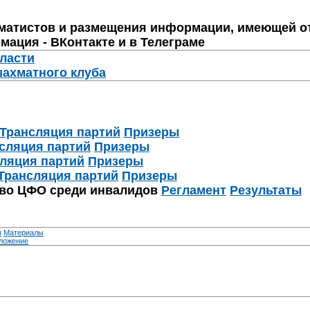
матистов и размещения информации, имеющей о
мация - ВКонтакте и в Телеграме
бласти
шахматного клуба
Трансляция партий
Призеры
сляция партий
Призеры
ляция партий
Призеры
Трансляция партий
Призеры
тво ЦФО среди инвалидов
Регламент
Результаты
я
Материалы
ложение