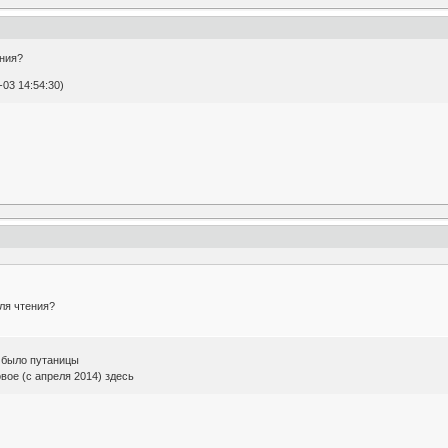
ния?
03 14:54:30)
ля чтения?
е было путаницы
овое (с апреля 2014) здесь