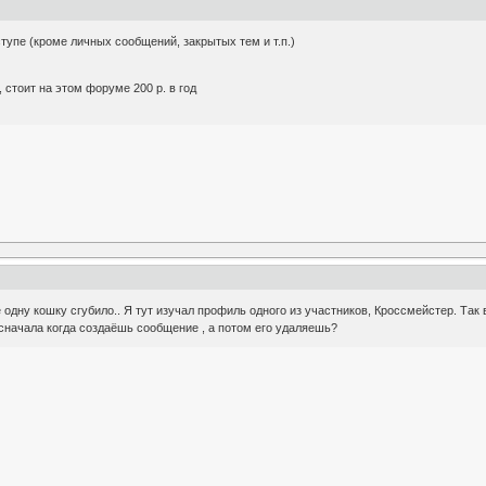
тупе (кроме личных сообщений, закрытых тем и т.п.)
 стоит на этом форуме 200 р. в год
 одну кошку сгубило.. Я тут изучал профиль одного из участников, Кроссмейстер. Так
 сначала когда создаёшь сообщение , а потом его удаляешь?