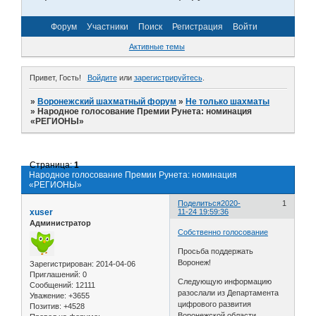
Форум
Участники
Поиск
Регистрация
Войти
Активные темы
Привет, Гость!
Войдите
или
зарегистрируйтесь
.
»
Воронежский шахматный форум
»
Не только шахматы
»
Народное голосование Премии Рунета: номинация
«РЕГИОНЫ»
Страница:
1
Народное голосование Премии Рунета: номинация
«РЕГИОНЫ»
Поделиться
2020-
1
xuser
11-24 19:59:36
Администратор
Собственно голосование
Просьба поддержать
Воронеж!
Зарегистрирован
: 2014-04-06
Приглашений:
0
Следующую информацию
Сообщений:
12111
разослали из Департамента
Уважение:
+3655
цифрового развития
Позитив:
+4528
Воронежской области