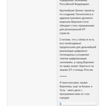
«Цифровая экономика
Российской Федерации».
Крупнейшие бизнес-проекты
по созданию Технополиса и
административно-делового
квартала Воронеж-Сити
обещают стать прорывными
для региональной ИТ-
отрасли.
Считаем, что у области есть
все необходимые
предпосылки для дальнейшей
реализации цифрового
потенциала и ускорения
темпов цифровизации
экономики, а город Воронеж
по праву может бороться за
звание ИТ-столицы России.
=====
Я проголосовал, кроме
Воронежа, ещё за Казань и
Тулу - имел дело с
программистами из этих
городов
0