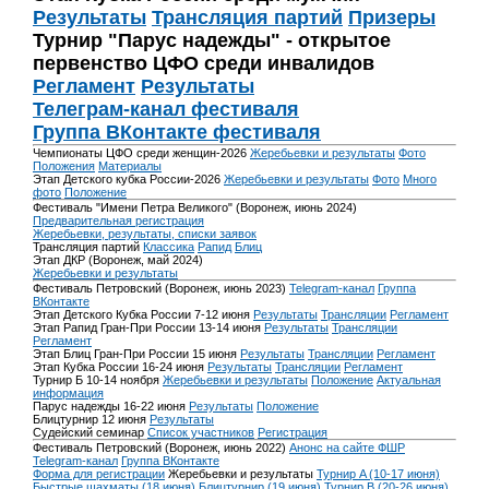
Результаты
Трансляция партий
Призеры
Турнир "Парус надежды" - открытое
первенство ЦФО среди инвалидов
Регламент
Результаты
Телеграм-канал фестиваля
Группа ВКонтакте фестиваля
Чемпионаты ЦФО среди женщин-2026
Жеребьевки и результаты
Фото
Положения
Материалы
Этап Детского кубка России-2026
Жеребьевки и результаты
Фото
Много
фото
Положение
Фестиваль "Имени Петра Великого" (Воронеж, июнь 2024)
Предварительная регистрация
Жеребьевки, результаты, списки заявок
Трансляция партий
Классика
Рапид
Блиц
Этап ДКР (Воронеж, май 2024)
Жеребьевки и результаты
Фестиваль Петровский (Воронеж, июнь 2023)
Telegram-канал
Группа
ВКонтакте
Этап Детского Кубка России 7-12 июня
Результаты
Трансляции
Регламент
Этап Рапид Гран-При России 13-14 июня
Результаты
Трансляции
Регламент
Этап Блиц Гран-При России 15 июня
Результаты
Трансляции
Регламент
Этап Кубка России 16-24 июня
Результаты
Трансляции
Регламент
Турнир Б 10-14 ноября
Жеребьевки и результаты
Положение
Актуальная
информация
Парус надежды 16-22 июня
Результаты
Положение
Блицтурнир 12 июня
Результаты
Судейский семинар
Список участников
Регистрация
Фестиваль Петровский (Воронеж, июнь 2022)
Анонс на сайте ФШР
Telegram-канал
Группа ВКонтакте
Форма для регистрации
Жеребьевки и результаты
Турнир A (10-17 июня)
Быстрые шахматы (18 июня)
Блицтурнир (19 июня)
Турнир B (20-26 июня)