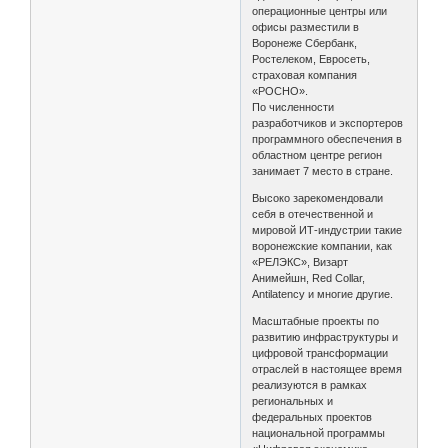
операционные центры или
офисы разместили в
Воронеже Сбербанк,
Ростелеком, Евросеть,
страховая компания
«РОСНО».
По численности
разработчиков и экспортеров
программного обеспечения в
областном центре регион
занимает 7 место в стране.
Высоко зарекомендовали
себя в отечественной и
мировой ИТ-индустрии такие
воронежские компании, как
«РЕЛЭКС», Визарт
Анимейшн, Red Collar,
Antilatency и многие другие.
Масштабные проекты по
развитию инфраструктуры и
цифровой трансформации
отраслей в настоящее время
реализуются в рамках
региональных и
федеральных проектов
национальной программы