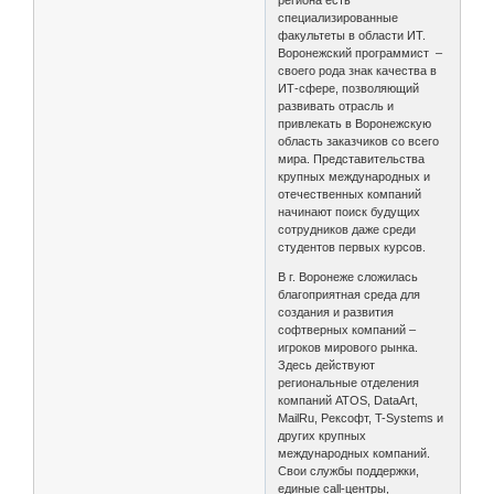
региона есть
специализированные
факультеты в области ИТ.
Воронежский программист –
своего рода знак качества в
ИТ-сфере, позволяющий
развивать отрасль и
привлекать в Воронежскую
область заказчиков со всего
мира. Представительства
крупных международных и
отечественных компаний
начинают поиск будущих
сотрудников даже среди
студентов первых курсов.
В г. Воронеже сложилась
благоприятная среда для
создания и развития
софтверных компаний –
игроков мирового рынка.
Здесь действуют
региональные отделения
компаний ATOS, DataArt,
MailRu, Рексофт, T-Systems и
других крупных
международных компаний.
Свои службы поддержки,
единые call-центры,