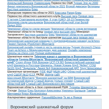
Апрельский Воронеж
Универсиада
Первенство ОШК
Турнир Эло до 2000
Финал чемпионата Воронежской области-2021
Второй дивизион
Ветераны
Быстрые шахматы
Блиц
Юниорские первенства области-2021
Классика
Рапид
Блиц
Первенство областного шахматного клуба
Высшая лига
Первая лига
V летняя Спартакиада молодёжи, II этап (ЦФО) 18-23
Первенство
Воронежа среди школьников
Воронежский областной этап Белой
Ладьи-2021
Чемпионат области среди женщин
Чемпионат области среди ветеранов
Чемпионат области по блицу
первая лига
высшая лига
Мемориал
Загоровского
быстрые шахматы
блиц
Чемпионат области по шахматам
Чемпионат области по быстрым шахматам
высшая лига
первая лига
Воронежская шахматная команда (с подтверждёнными никами) на lichess
Проект Патиум (PostOrion) ВКонтакте
Воронежский онлайн-турнир в честь начала весны
Турнир Voronezh Chess
Team на lichess к Международному дню шахмат
Онлайн-чемпионат
Европы на chess.com
Полная информация
Шахматные новости:
Telegram-канал о шахматах в Воронежской
области
Группа ВКонтакте "Воронежский областной шахматный
клуб"
Спорт-Игрок
РИА Воронеж
ЦСП СК ВО
Борисоглебский шахматный
клуб
Шахматы в Россоши
Шахматы. Новая Усмань
Клуб "Дебют" СОШ
№101
Клуб "Эндшпиль" Лицея №4
Нововоронежский ДДТ
Труд-Черноземье
Шахматные организации:
FIDE
ФШР
МШФ ЦФО
Областной шахматный
клуб
СШОР №13
ICCF
РАЗШ:
форум
сайт
Шахсекция ВКонтакте
"Воронеж шахматный" на БВФ
Воронежский
исторический форум
Cтарый форум (только чтение)
Старый сайт
областной ШФ
Старый сайт Воронежского фестиваля
Воронежская область в базе соревнований РШФ:
Турниры
Шахматисты
Соседи:
Липецк
Елец
Белгород
Алексеевка
Урюпинск
Балашов
Тамбов
Мичуринск
Курск
Железногорск
Альтернативно одаренные:
Раецкий&Беляев
Те же и Яриков
Воронежский шахматный форум