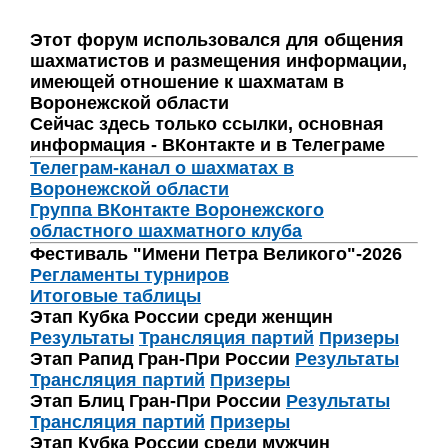
Этот форум использовался для общения
шахматистов и размещения информации,
имеющей отношение к шахматам в
Воронежской области
Сейчас здесь только ссылки, основная
информация - ВКонтакте и в Телеграме
Телеграм-канал о шахматах в
Воронежской области
Группа ВКонтакте Воронежского
областного шахматного клуба
Фестиваль "Имени Петра Великого"-2026
Регламенты турниров
Итоговые таблицы
Этап Кубка России среди женщин
Результаты
Трансляция партий
Призеры
Этап Рапид Гран-При России
Результаты
Трансляция партий
Призеры
Этап Блиц Гран-При России
Результаты
Трансляция партий
Призеры
Этап Кубка России среди мужчин