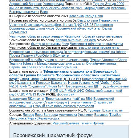
Апрельский Воронеж
Универсиада
Первенство ОШК
Турнир Эло до 2000
Финал чемпионата Воронежской области-2021
Второй дивизион
Ветераны
Быстрые шахматы
Блиц
Юниорские первенства области-2021
Классика
Рапид
Блиц
Первенство областного шахматного клуба
Высшая лига
Первая лига
V летняя Спартакиада молодёжи, II этап (ЦФО) 18-23
Первенство
Воронежа среди школьников
Воронежский областной этап Белой
Ладьи-2021
Чемпионат области среди женщин
Чемпионат области среди ветеранов
Чемпионат области по блицу
первая лига
высшая лига
Мемориал
Загоровского
быстрые шахматы
блиц
Чемпионат области по шахматам
Чемпионат области по быстрым шахматам
высшая лига
первая лига
Воронежская шахматная команда (с подтверждёнными никами) на lichess
Проект Патиум (PostOrion) ВКонтакте
Воронежский онлайн-турнир в честь начала весны
Турнир Voronezh Chess
Team на lichess к Международному дню шахмат
Онлайн-чемпионат
Европы на chess.com
Полная информация
Шахматные новости:
Telegram-канал о шахматах в Воронежской
области
Группа ВКонтакте "Воронежский областной шахматный
клуб"
Спорт-Игрок
РИА Воронеж
ЦСП СК ВО
Борисоглебский шахматный
клуб
Шахматы в Россоши
Шахматы. Новая Усмань
Клуб "Дебют" СОШ
№101
Клуб "Эндшпиль" Лицея №4
Нововоронежский ДДТ
Труд-Черноземье
Шахматные организации:
FIDE
ФШР
МШФ ЦФО
Областной шахматный
клуб
СШОР №13
ICCF
РАЗШ:
форум
сайт
Шахсекция ВКонтакте
"Воронеж шахматный" на БВФ
Воронежский
исторический форум
Cтарый форум (только чтение)
Старый сайт
областной ШФ
Старый сайт Воронежского фестиваля
Воронежская область в базе соревнований РШФ:
Турниры
Шахматисты
Соседи:
Липецк
Елец
Белгород
Алексеевка
Урюпинск
Балашов
Тамбов
Мичуринск
Курск
Железногорск
Альтернативно одаренные:
Раецкий&Беляев
Те же и Яриков
Воронежский шахматный форум