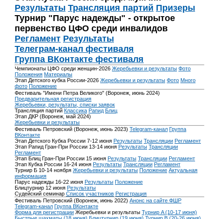
Результаты
Трансляция партий
Призеры
Турнир "Парус надежды" - открытое
первенство ЦФО среди инвалидов
Регламент
Результаты
Телеграм-канал фестиваля
Группа ВКонтакте фестиваля
Чемпионаты ЦФО среди женщин-2026
Жеребьевки и результаты
Фото
Положения
Материалы
Этап Детского кубка России-2026
Жеребьевки и результаты
Фото
Много
фото
Положение
Фестиваль "Имени Петра Великого" (Воронеж, июнь 2024)
Предварительная регистрация
Жеребьевки, результаты, списки заявок
Трансляция партий
Классика
Рапид
Блиц
Этап ДКР (Воронеж, май 2024)
Жеребьевки и результаты
Фестиваль Петровский (Воронеж, июнь 2023)
Telegram-канал
Группа
ВКонтакте
Этап Детского Кубка России 7-12 июня
Результаты
Трансляции
Регламент
Этап Рапид Гран-При России 13-14 июня
Результаты
Трансляции
Регламент
Этап Блиц Гран-При России 15 июня
Результаты
Трансляции
Регламент
Этап Кубка России 16-24 июня
Результаты
Трансляции
Регламент
Турнир Б 10-14 ноября
Жеребьевки и результаты
Положение
Актуальная
информация
Парус надежды 16-22 июня
Результаты
Положение
Блицтурнир 12 июня
Результаты
Судейский семинар
Список участников
Регистрация
Фестиваль Петровский (Воронеж, июнь 2022)
Анонс на сайте ФШР
Telegram-канал
Группа ВКонтакте
Форма для регистрации
Жеребьевки и результаты
Турнир A (10-17 июня)
Быстрые шахматы (18 июня)
Блицтурнир (19 июня)
Турнир B (20-26 июня)