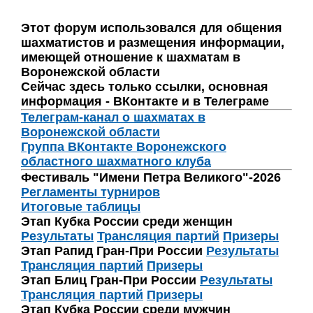
Этот форум использовался для общения
шахматистов и размещения информации,
имеющей отношение к шахматам в
Воронежской области
Сейчас здесь только ссылки, основная
информация - ВКонтакте и в Телеграме
Телеграм-канал о шахматах в
Воронежской области
Группа ВКонтакте Воронежского
областного шахматного клуба
Фестиваль "Имени Петра Великого"-2026
Регламенты турниров
Итоговые таблицы
Этап Кубка России среди женщин
Результаты
Трансляция партий
Призеры
Этап Рапид Гран-При России
Результаты
Трансляция партий
Призеры
Этап Блиц Гран-При России
Результаты
Трансляция партий
Призеры
Этап Кубка России среди мужчин