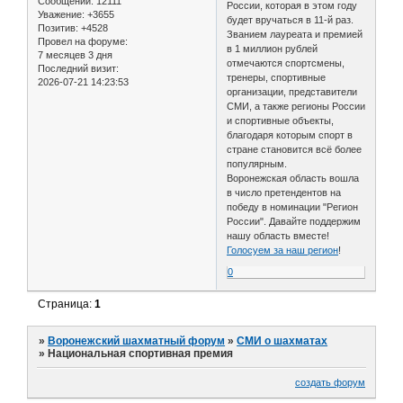
Сообщений:
12111
России, которая в этом году
Уважение:
+3655
будет вручаться в 11-й раз.
Позитив:
+4528
Званием лауреата и премией
Провел на форуме:
в 1 миллион рублей
7 месяцев 3 дня
отмечаются спортсмены,
Последний визит:
тренеры, спортивные
2026-07-21 14:23:53
организации, представители
СМИ, а также регионы России
и спортивные объекты,
благодаря которым спорт в
стране становится всё более
популярным.
Воронежская область вошла
в число претендентов на
победу в номинации "Регион
России". Давайте поддержим
нашу область вместе!
Голосуем за наш регион
!
0
Страница:
1
»
Воронежский шахматный форум
»
СМИ о шахматах
»
Национальная спортивная премия
создать форум