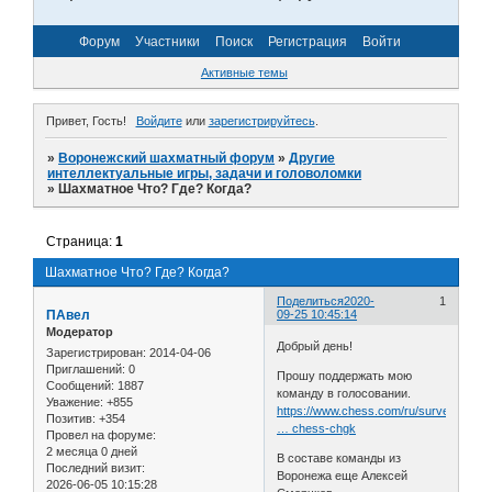
Форум
Участники
Поиск
Регистрация
Войти
Активные темы
Привет, Гость!
Войдите
или
зарегистрируйтесь
.
»
Воронежский шахматный форум
»
Другие
интеллектуальные игры, задачи и головоломки
»
Шахматное Что? Где? Когда?
Страница:
1
Шахматное Что? Где? Когда?
Поделиться
2020-
1
ПАвел
09-25 10:45:14
Модератор
Добрый день!
Зарегистрирован
: 2014-04-06
Приглашений:
0
Прошу поддержать мою
Сообщений:
1887
команду в голосовании.
Уважение:
+855
https://www.chess.com/ru/survey/kakui
Позитив:
+354
… chess-chgk
Провел на форуме:
2 месяца 0 дней
В составе команды из
Последний визит:
Воронежа еще Алексей
2026-06-05 10:15:28