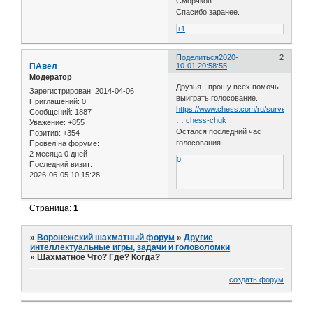
Сморчков.
Спасибо заранее.
+1
Поделиться
2020-
2
ПАвел
10-01 20:58:55
Модератор
Друзья - прошу всех помочь
Зарегистрирован
: 2014-04-06
выиграть голосование.
Приглашений:
0
https://www.chess.com/ru/survey/kakui
Сообщений:
1887
… chess-chgk
Уважение:
+855
Остался последний час
Позитив:
+354
голосования.
Провел на форуме:
2 месяца 0 дней
0
Последний визит:
2026-06-05 10:15:28
Страница:
1
»
Воронежский шахматный форум
»
Другие
интеллектуальные игры, задачи и головоломки
»
Шахматное Что? Где? Когда?
создать форум