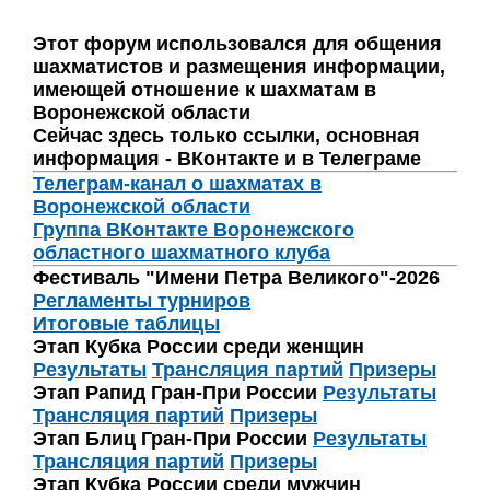
Этот форум использовался для общения
шахматистов и размещения информации,
имеющей отношение к шахматам в
Воронежской области
Сейчас здесь только ссылки, основная
информация - ВКонтакте и в Телеграме
Телеграм-канал о шахматах в
Воронежской области
Группа ВКонтакте Воронежского
областного шахматного клуба
Фестиваль "Имени Петра Великого"-2026
Регламенты турниров
Итоговые таблицы
Этап Кубка России среди женщин
Результаты
Трансляция партий
Призеры
Этап Рапид Гран-При России
Результаты
Трансляция партий
Призеры
Этап Блиц Гран-При России
Результаты
Трансляция партий
Призеры
Этап Кубка России среди мужчин