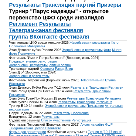
Результаты
Трансляция партий
Призеры
Турнир "Парус надежды" - открытое
первенство ЦФО среди инвалидов
Регламент
Результаты
Телеграм-канал фестиваля
Группа ВКонтакте фестиваля
Чемпионаты ЦФО среди женщин-2026
Жеребьевки и результаты
Фото
Положения
Материалы
Этап Детского кубка России-2026
Жеребьевки и результаты
Фото
Много
фото
Положение
Фестиваль "Имени Петра Великого" (Воронеж, июнь 2024)
Предварительная регистрация
Жеребьевки, результаты, списки заявок
Трансляция партий
Классика
Рапид
Блиц
Этап ДКР (Воронеж, май 2024)
Жеребьевки и результаты
Фестиваль Петровский (Воронеж, июнь 2023)
Telegram-канал
Группа
ВКонтакте
Этап Детского Кубка России 7-12 июня
Результаты
Трансляции
Регламент
Этап Рапид Гран-При России 13-14 июня
Результаты
Трансляции
Регламент
Этап Блиц Гран-При России 15 июня
Результаты
Трансляции
Регламент
Этап Кубка России 16-24 июня
Результаты
Трансляции
Регламент
Турнир Б 10-14 ноября
Жеребьевки и результаты
Положение
Актуальная
информация
Парус надежды 16-22 июня
Результаты
Положение
Блицтурнир 12 июня
Результаты
Судейский семинар
Список участников
Регистрация
Фестиваль Петровский (Воронеж, июнь 2022)
Анонс на сайте ФШР
Telegram-канал
Группа ВКонтакте
Форма для регистрации
Жеребьевки и результаты
Турнир A (10-17 июня)
Быстрые шахматы (18 июня)
Блицтурнир (19 июня)
Турнир B (20-26 июня)