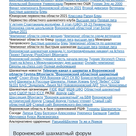
Апрельский Воронеж
Универсиада
Первенство ОШК
Турнир Эло до 2000
Финал чемпионата Воронежской области-2021
Второй дивизион
Ветераны
Быстрые шахматы
Блиц
Юниорские первенства области-2021
Классика
Рапид
Блиц
Первенство областного шахматного клуба
Высшая лига
Первая лига
V летняя Спартакиада молодёжи, II этап (ЦФО) 18-23
Первенство
Воронежа среди школьников
Воронежский областной этап Белой
Ладьи-2021
Чемпионат области среди женщин
Чемпионат области среди ветеранов
Чемпионат области по блицу
первая лига
высшая лига
Мемориал
Загоровского
быстрые шахматы
блиц
Чемпионат области по шахматам
Чемпионат области по быстрым шахматам
высшая лига
первая лига
Воронежская шахматная команда (с подтверждёнными никами) на lichess
Проект Патиум (PostOrion) ВКонтакте
Воронежский онлайн-турнир в честь начала весны
Турнир Voronezh Chess
Team на lichess к Международному дню шахмат
Онлайн-чемпионат
Европы на chess.com
Полная информация
Шахматные новости:
Telegram-канал о шахматах в Воронежской
области
Группа ВКонтакте "Воронежский областной шахматный
клуб"
Спорт-Игрок
РИА Воронеж
ЦСП СК ВО
Борисоглебский шахматный
клуб
Шахматы в Россоши
Шахматы. Новая Усмань
Клуб "Дебют" СОШ
№101
Клуб "Эндшпиль" Лицея №4
Нововоронежский ДДТ
Труд-Черноземье
Шахматные организации:
FIDE
ФШР
МШФ ЦФО
Областной шахматный
клуб
СШОР №13
ICCF
РАЗШ:
форум
сайт
Шахсекция ВКонтакте
"Воронеж шахматный" на БВФ
Воронежский
исторический форум
Cтарый форум (только чтение)
Старый сайт
областной ШФ
Старый сайт Воронежского фестиваля
Воронежская область в базе соревнований РШФ:
Турниры
Шахматисты
Соседи:
Липецк
Елец
Белгород
Алексеевка
Урюпинск
Балашов
Тамбов
Мичуринск
Курск
Железногорск
Альтернативно одаренные:
Раецкий&Беляев
Те же и Яриков
Воронежский шахматный форум