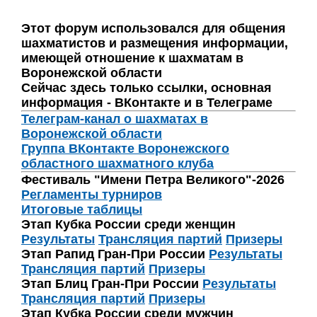
Этот форум использовался для общения
шахматистов и размещения информации,
имеющей отношение к шахматам в
Воронежской области
Сейчас здесь только ссылки, основная
информация - ВКонтакте и в Телеграме
Телеграм-канал о шахматах в
Воронежской области
Группа ВКонтакте Воронежского
областного шахматного клуба
Фестиваль "Имени Петра Великого"-2026
Регламенты турниров
Итоговые таблицы
Этап Кубка России среди женщин
Результаты
Трансляция партий
Призеры
Этап Рапид Гран-При России
Результаты
Трансляция партий
Призеры
Этап Блиц Гран-При России
Результаты
Трансляция партий
Призеры
Этап Кубка России среди мужчин