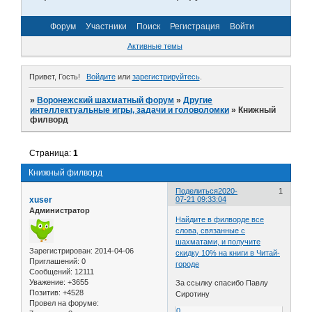
Форум
Участники
Поиск
Регистрация
Войти
Активные темы
Привет, Гость!
Войдите
или
зарегистрируйтесь
.
»
Воронежский шахматный форум
»
Другие
интеллектуальные игры, задачи и головоломки
»
Книжный
филворд
Страница:
1
Книжный филворд
Поделиться
2020-
1
xuser
07-21 09:33:04
Администратор
Найдите в филворде все
слова, связанные с
шахматами, и получите
Зарегистрирован
: 2014-04-06
скидку 10% на книги в Читай-
Приглашений:
0
городе
Сообщений:
12111
Уважение:
+3655
За ссылку спасибо Павлу
Позитив:
+4528
Сиротину
Провел на форуме:
0