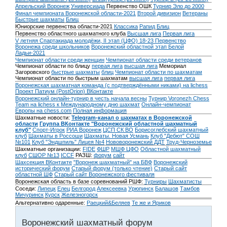
Апрельский Воронеж
Универсиада
Первенство ОШК
Турнир Эло до 2000
Финал чемпионата Воронежской области-2021
Второй дивизион
Ветераны
Быстрые шахматы
Блиц
Юниорские первенства области-2021
Классика
Рапид
Блиц
Первенство областного шахматного клуба
Высшая лига
Первая лига
V летняя Спартакиада молодёжи, II этап (ЦФО) 18-23
Первенство
Воронежа среди школьников
Воронежский областной этап Белой
Ладьи-2021
Чемпионат области среди женщин
Чемпионат области среди ветеранов
Чемпионат области по блицу
первая лига
высшая лига
Мемориал
Загоровского
быстрые шахматы
блиц
Чемпионат области по шахматам
Чемпионат области по быстрым шахматам
высшая лига
первая лига
Воронежская шахматная команда (с подтверждёнными никами) на lichess
Проект Патиум (PostOrion) ВКонтакте
Воронежский онлайн-турнир в честь начала весны
Турнир Voronezh Chess
Team на lichess к Международному дню шахмат
Онлайн-чемпионат
Европы на chess.com
Полная информация
Шахматные новости:
Telegram-канал о шахматах в Воронежской
области
Группа ВКонтакте "Воронежский областной шахматный
клуб"
Спорт-Игрок
РИА Воронеж
ЦСП СК ВО
Борисоглебский шахматный
клуб
Шахматы в Россоши
Шахматы. Новая Усмань
Клуб "Дебют" СОШ
№101
Клуб "Эндшпиль" Лицея №4
Нововоронежский ДДТ
Труд-Черноземье
Шахматные организации:
FIDE
ФШР
МШФ ЦФО
Областной шахматный
клуб
СШОР №13
ICCF
РАЗШ:
форум
сайт
Шахсекция ВКонтакте
"Воронеж шахматный" на БВФ
Воронежский
исторический форум
Cтарый форум (только чтение)
Старый сайт
областной ШФ
Старый сайт Воронежского фестиваля
Воронежская область в базе соревнований РШФ:
Турниры
Шахматисты
Соседи:
Липецк
Елец
Белгород
Алексеевка
Урюпинск
Балашов
Тамбов
Мичуринск
Курск
Железногорск
Альтернативно одаренные:
Раецкий&Беляев
Те же и Яриков
Воронежский шахматный форум