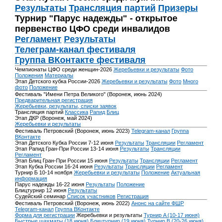
Результаты
Трансляция партий
Призеры
Турнир "Парус надежды" - открытое
первенство ЦФО среди инвалидов
Регламент
Результаты
Телеграм-канал фестиваля
Группа ВКонтакте фестиваля
Чемпионаты ЦФО среди женщин-2026
Жеребьевки и результаты
Фото
Положения
Материалы
Этап Детского кубка России-2026
Жеребьевки и результаты
Фото
Много
фото
Положение
Фестиваль "Имени Петра Великого" (Воронеж, июнь 2024)
Предварительная регистрация
Жеребьевки, результаты, списки заявок
Трансляция партий
Классика
Рапид
Блиц
Этап ДКР (Воронеж, май 2024)
Жеребьевки и результаты
Фестиваль Петровский (Воронеж, июнь 2023)
Telegram-канал
Группа
ВКонтакте
Этап Детского Кубка России 7-12 июня
Результаты
Трансляции
Регламент
Этап Рапид Гран-При России 13-14 июня
Результаты
Трансляции
Регламент
Этап Блиц Гран-При России 15 июня
Результаты
Трансляции
Регламент
Этап Кубка России 16-24 июня
Результаты
Трансляции
Регламент
Турнир Б 10-14 ноября
Жеребьевки и результаты
Положение
Актуальная
информация
Парус надежды 16-22 июня
Результаты
Положение
Блицтурнир 12 июня
Результаты
Судейский семинар
Список участников
Регистрация
Фестиваль Петровский (Воронеж, июнь 2022)
Анонс на сайте ФШР
Telegram-канал
Группа ВКонтакте
Форма для регистрации
Жеребьевки и результаты
Турнир A (10-17 июня)
Быстрые шахматы (18 июня)
Блицтурнир (19 июня)
Турнир B (20-26 июня)