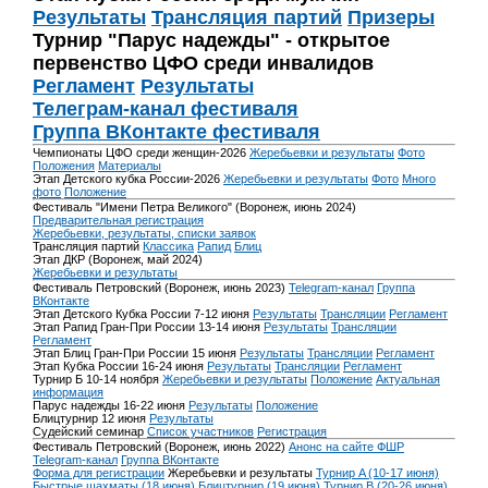
Результаты
Трансляция партий
Призеры
Турнир "Парус надежды" - открытое
первенство ЦФО среди инвалидов
Регламент
Результаты
Телеграм-канал фестиваля
Группа ВКонтакте фестиваля
Чемпионаты ЦФО среди женщин-2026
Жеребьевки и результаты
Фото
Положения
Материалы
Этап Детского кубка России-2026
Жеребьевки и результаты
Фото
Много
фото
Положение
Фестиваль "Имени Петра Великого" (Воронеж, июнь 2024)
Предварительная регистрация
Жеребьевки, результаты, списки заявок
Трансляция партий
Классика
Рапид
Блиц
Этап ДКР (Воронеж, май 2024)
Жеребьевки и результаты
Фестиваль Петровский (Воронеж, июнь 2023)
Telegram-канал
Группа
ВКонтакте
Этап Детского Кубка России 7-12 июня
Результаты
Трансляции
Регламент
Этап Рапид Гран-При России 13-14 июня
Результаты
Трансляции
Регламент
Этап Блиц Гран-При России 15 июня
Результаты
Трансляции
Регламент
Этап Кубка России 16-24 июня
Результаты
Трансляции
Регламент
Турнир Б 10-14 ноября
Жеребьевки и результаты
Положение
Актуальная
информация
Парус надежды 16-22 июня
Результаты
Положение
Блицтурнир 12 июня
Результаты
Судейский семинар
Список участников
Регистрация
Фестиваль Петровский (Воронеж, июнь 2022)
Анонс на сайте ФШР
Telegram-канал
Группа ВКонтакте
Форма для регистрации
Жеребьевки и результаты
Турнир A (10-17 июня)
Быстрые шахматы (18 июня)
Блицтурнир (19 июня)
Турнир B (20-26 июня)