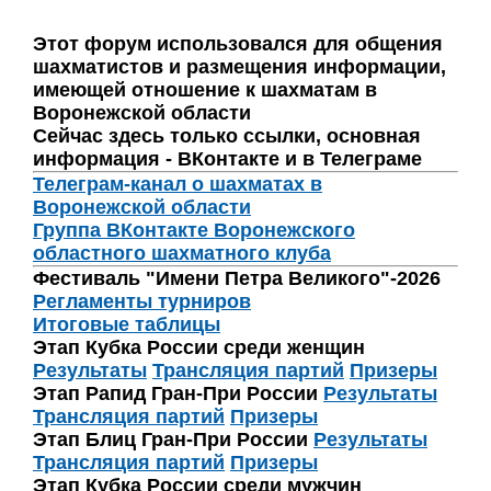
Этот форум использовался для общения
шахматистов и размещения информации,
имеющей отношение к шахматам в
Воронежской области
Сейчас здесь только ссылки, основная
информация - ВКонтакте и в Телеграме
Телеграм-канал о шахматах в
Воронежской области
Группа ВКонтакте Воронежского
областного шахматного клуба
Фестиваль "Имени Петра Великого"-2026
Регламенты турниров
Итоговые таблицы
Этап Кубка России среди женщин
Результаты
Трансляция партий
Призеры
Этап Рапид Гран-При России
Результаты
Трансляция партий
Призеры
Этап Блиц Гран-При России
Результаты
Трансляция партий
Призеры
Этап Кубка России среди мужчин