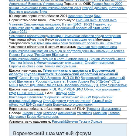
Апрельский Воронеж
Универсиада
Первенство ОШК
Турнир Эло до 2000
Финал чемпионата Воронежской области-2021
Второй дивизион
Ветераны
Быстрые шахматы
Блиц
Юниорские первенства области-2021
Классика
Рапид
Блиц
Первенство областного шахматного клуба
Высшая лига
Первая лига
V летняя Спартакиада молодёжи, II этап (ЦФО) 18-23
Первенство
Воронежа среди школьников
Воронежский областной этап Белой
Ладьи-2021
Чемпионат области среди женщин
Чемпионат области среди ветеранов
Чемпионат области по блицу
первая лига
высшая лига
Мемориал
Загоровского
быстрые шахматы
блиц
Чемпионат области по шахматам
Чемпионат области по быстрым шахматам
высшая лига
первая лига
Воронежская шахматная команда (с подтверждёнными никами) на lichess
Проект Патиум (PostOrion) ВКонтакте
Воронежский онлайн-турнир в честь начала весны
Турнир Voronezh Chess
Team на lichess к Международному дню шахмат
Онлайн-чемпионат
Европы на chess.com
Полная информация
Шахматные новости:
Telegram-канал о шахматах в Воронежской
области
Группа ВКонтакте "Воронежский областной шахматный
клуб"
Спорт-Игрок
РИА Воронеж
ЦСП СК ВО
Борисоглебский шахматный
клуб
Шахматы в Россоши
Шахматы. Новая Усмань
Клуб "Дебют" СОШ
№101
Клуб "Эндшпиль" Лицея №4
Нововоронежский ДДТ
Труд-Черноземье
Шахматные организации:
FIDE
ФШР
МШФ ЦФО
Областной шахматный
клуб
СШОР №13
ICCF
РАЗШ:
форум
сайт
Шахсекция ВКонтакте
"Воронеж шахматный" на БВФ
Воронежский
исторический форум
Cтарый форум (только чтение)
Старый сайт
областной ШФ
Старый сайт Воронежского фестиваля
Воронежская область в базе соревнований РШФ:
Турниры
Шахматисты
Соседи:
Липецк
Елец
Белгород
Алексеевка
Урюпинск
Балашов
Тамбов
Мичуринск
Курск
Железногорск
Альтернативно одаренные:
Раецкий&Беляев
Те же и Яриков
Воронежский шахматный форум