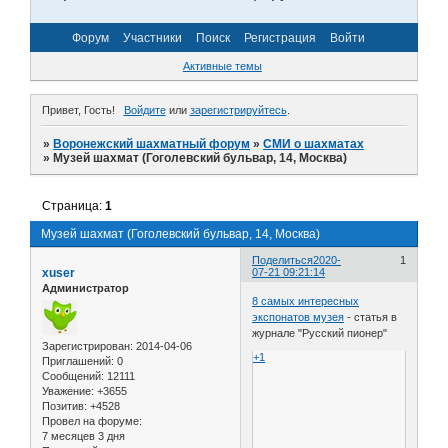
Форум
Участники
Поиск
Регистрация
Войти
Активные темы
Привет, Гость!
Войдите
или
зарегистрируйтесь
.
»
Воронежский шахматный форум
»
СМИ о шахматах
»
Музей шахмат (Гоголевский бульвар, 14, Москва)
Страница:
1
Музей шахмат (Гоголевский бульвар, 14, Москва)
Поделиться
2020-
1
xuser
07-21 09:21:14
Администратор
8 самых интересных
экспонатов музея
- статья в
журнале "Русский пионер"
Зарегистрирован
: 2014-04-06
+1
Приглашений:
0
Сообщений:
12111
Уважение:
+3655
Позитив:
+4528
Провел на форуме:
7 месяцев 3 дня