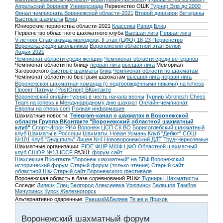
Апрельский Воронеж
Универсиада
Первенство ОШК
Турнир Эло до 2000
Финал чемпионата Воронежской области-2021
Второй дивизион
Ветераны
Быстрые шахматы
Блиц
Юниорские первенства области-2021
Классика
Рапид
Блиц
Первенство областного шахматного клуба
Высшая лига
Первая лига
V летняя Спартакиада молодёжи, II этап (ЦФО) 18-23
Первенство
Воронежа среди школьников
Воронежский областной этап Белой
Ладьи-2021
Чемпионат области среди женщин
Чемпионат области среди ветеранов
Чемпионат области по блицу
первая лига
высшая лига
Мемориал
Загоровского
быстрые шахматы
блиц
Чемпионат области по шахматам
Чемпионат области по быстрым шахматам
высшая лига
первая лига
Воронежская шахматная команда (с подтверждёнными никами) на lichess
Проект Патиум (PostOrion) ВКонтакте
Воронежский онлайн-турнир в честь начала весны
Турнир Voronezh Chess
Team на lichess к Международному дню шахмат
Онлайн-чемпионат
Европы на chess.com
Полная информация
Шахматные новости:
Telegram-канал о шахматах в Воронежской
области
Группа ВКонтакте "Воронежский областной шахматный
клуб"
Спорт-Игрок
РИА Воронеж
ЦСП СК ВО
Борисоглебский шахматный
клуб
Шахматы в Россоши
Шахматы. Новая Усмань
Клуб "Дебют" СОШ
№101
Клуб "Эндшпиль" Лицея №4
Нововоронежский ДДТ
Труд-Черноземье
Шахматные организации:
FIDE
ФШР
МШФ ЦФО
Областной шахматный
клуб
СШОР №13
ICCF
РАЗШ:
форум
сайт
Шахсекция ВКонтакте
"Воронеж шахматный" на БВФ
Воронежский
исторический форум
Cтарый форум (только чтение)
Старый сайт
областной ШФ
Старый сайт Воронежского фестиваля
Воронежская область в базе соревнований РШФ:
Турниры
Шахматисты
Соседи:
Липецк
Елец
Белгород
Алексеевка
Урюпинск
Балашов
Тамбов
Мичуринск
Курск
Железногорск
Альтернативно одаренные:
Раецкий&Беляев
Те же и Яриков
Воронежский шахматный форум