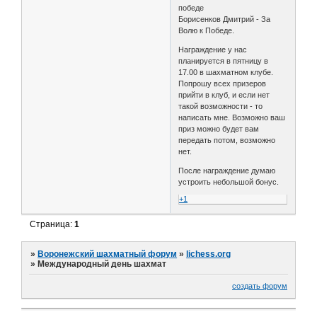
победе
Борисенков Дмитрий - За
Волю к Победе.
Награждение у нас
планируется в пятницу в
17.00 в шахматном клубе.
Попрошу всех призеров
прийти в клуб, и если нет
такой возможности - то
написать мне. Возможно ваш
приз можно будет вам
передать потом, возможно
нет.
После награждение думаю
устроить небольшой бонус.
+1
Страница:
1
»
Воронежский шахматный форум
»
lichess.org
»
Международный день шахмат
создать форум