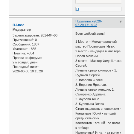
+1
Поделиться
2020-
9
ПАвел
07-29 17:14:23
Модератор
Всем добрый день!
Зарегистрирован
: 2014-04-06
Приглашений:
0
1 Место - Международный
Сообщений:
1887
мастер Провоторов Иван,
Уважение:
+855
2 место - кандидат в мастера
Позитив:
+354
Попов Максим.
Провел на форуме:
3 место - Мастер Фиде Штыка
2 месяца 0 дней
Сергей.
Последний визит:
Лучшие среди юниоров - 1.
2026-06-05 10:15:28
Рудаков Сергей.
2. Власова Олеся.
3. Воронин Ярослав.
Лучшие среди женщин. 1.
Сакоренко Адриана.
2. Журова Анна.
3. Курицына Злата
Стоит выделить спецпризом -
Кондауров Юрий - лучший
среди сельских.
Климентов Евгений - за волю
к победе.
Наконечный Игнат - за волю к