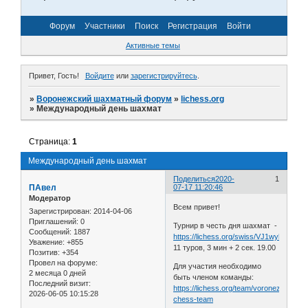
Форум
Участники
Поиск
Регистрация
Войти
Активные темы
Привет, Гость!
Войдите
или
зарегистрируйтесь
.
»
Воронежский шахматный форум
»
lichess.org
»
Международный день шахмат
Страница:
1
Международный день шахмат
Поделиться
2020-
1
ПАвел
07-17 11:20:46
Модератор
Всем привет!
Зарегистрирован
: 2014-04-06
Приглашений:
0
Турнир в честь дня шахмат -
Сообщений:
1887
https://lichess.org/swiss/VJ1wybGE
Уважение:
+855
11 туров, 3 мин + 2 сек. 19.00
Позитив:
+354
Провел на форуме:
Для участия необходимо
2 месяца 0 дней
быть членом команды:
Последний визит:
https://lichess.org/team/voronezh-
2026-06-05 10:15:28
chess-team