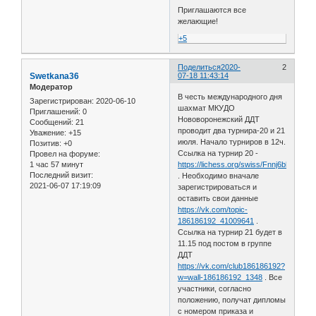
Приглашаются все
желающие!
+5
Поделиться
2020-
2
Swetkana36
07-18 11:43:14
Модератор
В честь международного дня
Зарегистрирован
: 2020-06-10
шахмат МКУДО
Приглашений:
0
Нововоронежский ДДТ
Сообщений:
21
проводит два турнира-20 и 21
Уважение:
+15
июля. Начало турниров в 12ч.
Позитив:
+0
Ссылка на турнир 20 -
Провел на форуме:
1 час 57 минут
https://lichess.org/swiss/Fnnj6bbb
Последний визит:
. Необходимо вначале
2021-06-07 17:19:09
зарегистрироваться и
оставить свои данные
https://vk.com/topic-
186186192_41009641
.
Ссылка на турнир 21 будет в
11.15 под постом в группе
ДДТ
https://vk.com/club186186192?
w=wall-186186192_1348
. Все
участники, согласно
положению, получат дипломы
с номером приказа и