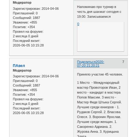
Модератор
Напоминаю про турнир в
Зарегистрирован
: 2014-04-06
честь дня шахмат сегодня с
Приглашений:
0
19.00. Записываемся
Сообщений:
1887
Уважение:
+855
0
Позитив:
+354
Провел на форуме:
2 месяца 0 дней
Последний визит:
2026-06-05 10:15:28
Поделиться
2020-
7
ПАвел
07-20 21:20:21
Модератор
Приняло участие 45 человек.
Зарегистрирован
: 2014-04-06
Приглашений:
0
1 Место - Международный
Сообщений:
1887
мастер Провоторов Иван, 2
Уважение:
+855
место - кандидат в мастера
Позитив:
+354
Попов Максим. 3 место -
Провел на форуме:
Мастер Фиде Штыка Сергей.
2 месяца 0 дней
Лучшие среди юниоров - 1.
Последний визит:
Рудаков Сергей. 2. Власова
2026-06-05 10:15:28
Олеся. 3. Воронин Ярослав.
Лучшие среди женщин. 1.
Сакоренко Адриана. 2.
Журова Анна. 3. Курицына
Злата