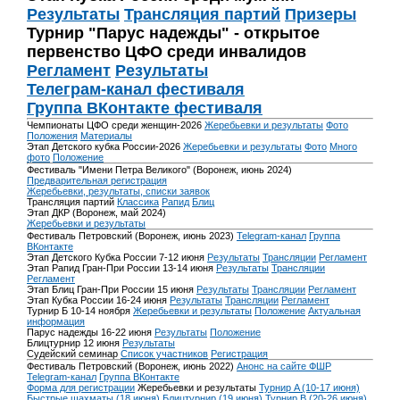
Результаты
Трансляция партий
Призеры
Турнир "Парус надежды" - открытое
первенство ЦФО среди инвалидов
Регламент
Результаты
Телеграм-канал фестиваля
Группа ВКонтакте фестиваля
Чемпионаты ЦФО среди женщин-2026
Жеребьевки и результаты
Фото
Положения
Материалы
Этап Детского кубка России-2026
Жеребьевки и результаты
Фото
Много
фото
Положение
Фестиваль "Имени Петра Великого" (Воронеж, июнь 2024)
Предварительная регистрация
Жеребьевки, результаты, списки заявок
Трансляция партий
Классика
Рапид
Блиц
Этап ДКР (Воронеж, май 2024)
Жеребьевки и результаты
Фестиваль Петровский (Воронеж, июнь 2023)
Telegram-канал
Группа
ВКонтакте
Этап Детского Кубка России 7-12 июня
Результаты
Трансляции
Регламент
Этап Рапид Гран-При России 13-14 июня
Результаты
Трансляции
Регламент
Этап Блиц Гран-При России 15 июня
Результаты
Трансляции
Регламент
Этап Кубка России 16-24 июня
Результаты
Трансляции
Регламент
Турнир Б 10-14 ноября
Жеребьевки и результаты
Положение
Актуальная
информация
Парус надежды 16-22 июня
Результаты
Положение
Блицтурнир 12 июня
Результаты
Судейский семинар
Список участников
Регистрация
Фестиваль Петровский (Воронеж, июнь 2022)
Анонс на сайте ФШР
Telegram-канал
Группа ВКонтакте
Форма для регистрации
Жеребьевки и результаты
Турнир A (10-17 июня)
Быстрые шахматы (18 июня)
Блицтурнир (19 июня)
Турнир B (20-26 июня)