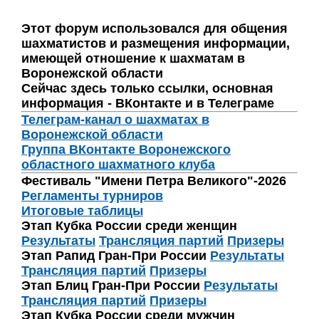
Этот форум использовался для общения
шахматистов и размещения информации,
имеющей отношение к шахматам в
Воронежской области
Сейчас здесь только ссылки, основная
информация - ВКонтакте и в Телеграме
Телеграм-канал о шахматах в
Воронежской области
Группа ВКонтакте Воронежского
областного шахматного клуба
Фестиваль "Имени Петра Великого"-2026
Регламенты турниров
Итоговые таблицы
Этап Кубка России среди женщин
Результаты
Трансляция партий
Призеры
Этап Рапид Гран-При России
Результаты
Трансляция партий
Призеры
Этап Блиц Гран-При России
Результаты
Трансляция партий
Призеры
Этап Кубка России среди мужчин