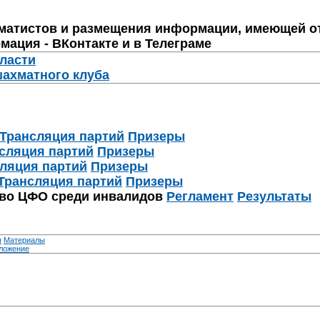
матистов и размещения информации, имеющей о
мация - ВКонтакте и в Телеграме
бласти
шахматного клуба
Трансляция партий
Призеры
сляция партий
Призеры
ляция партий
Призеры
Трансляция партий
Призеры
тво ЦФО среди инвалидов
Регламент
Результаты
я
Материалы
ложение