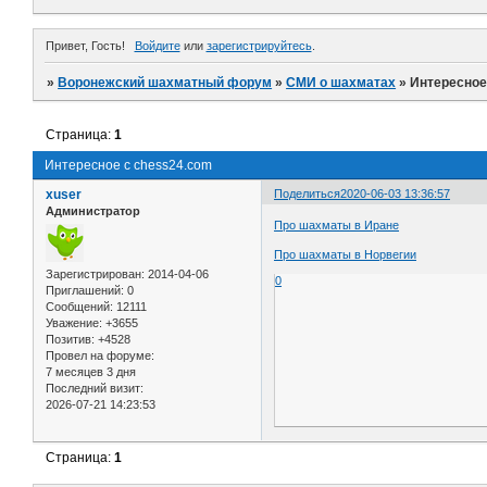
Привет, Гость!
Войдите
или
зарегистрируйтесь
.
»
Воронежский шахматный форум
»
СМИ о шахматах
»
Интересное
Страница:
1
Интересное с chess24.com
xuser
Поделиться
2020-06-03 13:36:57
Администратор
Про шахматы в Иране
Про шахматы в Норвегии
Зарегистрирован
: 2014-04-06
0
Приглашений:
0
Сообщений:
12111
Уважение:
+3655
Позитив:
+4528
Провел на форуме:
7 месяцев 3 дня
Последний визит:
2026-07-21 14:23:53
Страница:
1