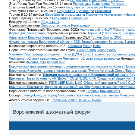
Этап Детского Кубка России 7-12 июня
Результаты
Трансляции
Регламент
Этап Рапид Гран-При России 13-14 июня
Результаты
Трансляции
Регламент
Этап Блиц Гран-При России 15 июня
Результаты
Трансляции
Регламент
Этап Кубка России 16-24 июня
Результаты
Трансляции
Регламент
Турнир Б 10-14 ноября
Жеребьевки и результаты
Положение
Актуальная информ
Парус надежды 16-22 июня
Результаты
Положение
Блицтурнир 12 июня
Результаты
Судейский семинар
Список участников
Регистрация
Фестиваль Петровский (Воронеж, июнь 2022)
Анонс на сайте ФШР
Telegram-кана
Форма для регистрации
Жеребьевки и результаты
Турнир A (10-17 июня)
Быстрые
Апрельский Воронеж
Универсиада
Первенство ОШК
Турнир Эло до 2000
Финал чемпионата Воронежской области-2021
Второй дивизион
Ветераны
Быстр
Юниорские первенства области-2021
Классика
Рапид
Блиц
Первенство областного шахматного клуба
Высшая лига
Первая лига
V летняя Спартакиада молодёжи, II этап (ЦФО) 18-23
Первенство Воронежа сред
Чемпионат области среди женщин
Чемпионат области среди ветеранов
Чемпиона
шахматам
высшая лига
первая лига
Воронежская шахматная команда (с подтверждёнными никами) на lichess
Проект
Воронежский онлайн-турнир в честь начала весны
Турнир Voronezh Chess Team 
Шахматные новости:
Telegram-канал о шахматах в Воронежской области
Гр
Шахматы. Новая Усмань
Клуб "Дебют" СОШ №101
Клуб "Эндшпиль" Лицея №4
Н
Шахматные организации:
FIDE
ФШР
МШФ ЦФО
Областной шахматный клуб
СШО
Шахсекция ВКонтакте
"Воронеж шахматный" на БВФ
Воронежский исторический
Воронежская область в базе соревнований РШФ:
Турниры
Шахматисты
Соседи:
Липецк
Елец
Белгород
Алексеевка
Урюпинск
Балашов
Тамбов
Мичуринс
Альтернативно одаренные:
Раецкий&Беляев
Те же и Яриков
Воронежский шахматный форум