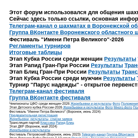
Этот форум использовался для общения шах
Сейчас здесь только ссылки, основная инфор
Телеграм-канал о шахматах в Воронежской о
Группа ВКонтакте Воронежского областного 
Фестиваль "Имени Петра Великого"-2026
Регламенты турниров
Итоговые таблицы
Этап Кубка России среди женщин
Результаты
Этап Рапид Гран-При России
Результаты
Тран
Этап Блиц Гран-При России
Результаты
Транс
Этап Кубка России среди мужчин
Результаты
Турнир "Парус надежды" - открытое первенс
Телеграм-канал фестиваля
Группа ВКонтакте фестиваля
Чемпионаты ЦФО среди женщин-2026
Жеребьевки и результаты
Фото
Положени
Этап Детского кубка России-2026
Жеребьевки и результаты
Фото
Много фото
По
Фестиваль "Имени Петра Великого" (Воронеж, июнь 2024)
Предварительная регистрация
Жеребьевки, результаты, списки заявок
Трансляция партий
Классика
Рапид
Блиц
Этап ДКР (Воронеж, май 2024)
Жеребьевки и результаты
Фестиваль Петровский (Воронеж, июнь 2023)
Telegram-канал
Группа ВКонтакте