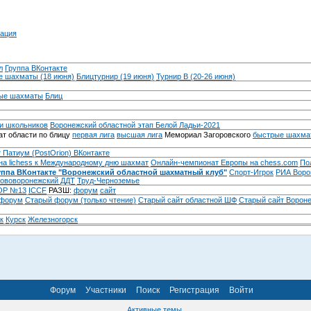
ация
л
Группа ВКонтакте
 шахматы (18 июня)
Блицтурнир (19 июня)
Турнир B (20-26 июня)
ые шахматы
Блиц
и школьников
Воронежский областной этап Белой Ладьи-2021
т области по блицу
первая лига
высшая лига
Мемориал Загоровского
быстрые шахма
 Патиум (PostOrion) ВКонтакте
на lichess к Международному дню шахмат
Онлайн-чемпионат Европы на chess.com
По
уппа ВКонтакте "Воронежский областной шахматный клуб"
Спорт-Игрок
РИА Воро
ововоронежский ДДТ
Труд-Черноземье
Р №13
ICCF
РАЗШ:
форум
сайт
 форум
Cтарый форум (только чтение)
Старый сайт областной ШФ
Старый сайт Ворон
к
Курск
Железногорск
Форум
Участники
Поиск
Регистрация
Войти
Активные темы