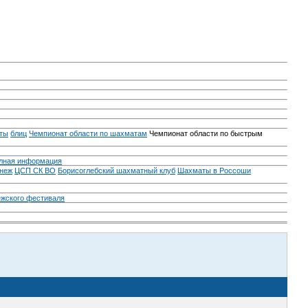
ты
блиц
Чемпионат области по шахматам
Чемпионат области по быстрым
лная информация
неж
ЦСП СК ВО
Борисоглебский шахматный клуб
Шахматы в Россоши
ежского фестиваля